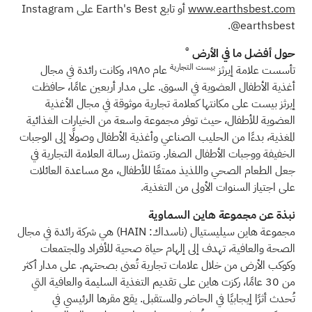
www.earthsbest.com
أو تابع Earth's Best على Instagram
@earthsbest.
®
حول أفضل ما في الأرض
بيست التجارية
تأسست علامة إيرثز
عام ١٩٨٥، وكانت رائدة في مجال
أغذية الأطفال العضوية في السوق. على مدار أربعين عامًا، حافظت
إيرثز بيست على مكانتها كعلامة تجارية موثوقة في مجال الأغذية
العضوية للأطفال، حيث توفر مجموعة واسعة من الخيارات الغذائية
المغذية، بدءًا من الحليب الصناعي وأغذية الأطفال وصولًا إلى الوجبات
الخفيفة ووجبات الأطفال الصغار. وتتمثل رسالة العلامة التجارية في
جعل الطعام الصحي واللذيذ ممتعًا للأطفال، مع مساعدة العائلات
على اجتياز السنوات الأولى من التغذية.
نبذة عن مجموعة هاين السماوية
مجموعة هاين سيليستيال (ناسداك: HAIN) هي شركة رائدة في مجال
الصحة والعافية، تهدف إلى إلهام حياة صحية للأفراد والمجتمعات
وكوكب الأرض من خلال علامات تجارية تُعنى بصحتهم. على مدار أكثر
من 30 عامًا، ركزت هاين على تقديم التغذية السليمة والعافية التي
تُحدث أثرًا إيجابيًا في الحاضر والمستقبل. يقع مقرها الرئيسي في