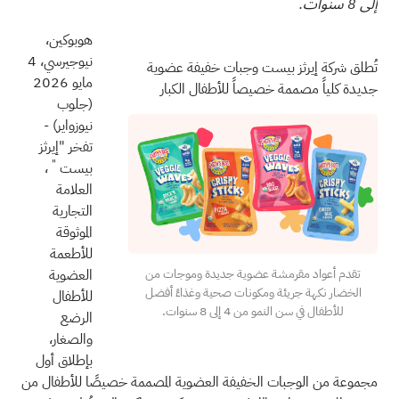
إلى 8 سنوات.
هوبوكين،
نيوجيرسي، 4
تُطلق شركة إيرثز بيست وجبات خفيفة عضوية
مايو 2026
جديدة كلياً مصممة خصيصاً للأطفال الكبار
(جلوب
نيوزواير)
-
تفخر "إيرثز
"
بيست
،
العلامة
التجارية
الموثوقة
للأطعمة
العضوية
تقدم أعواد مقرمشة عضوية جديدة وموجات من
الخضار نكهة جريئة ومكونات صحية وغذاءً أفضل
للأطفال
للأطفال في سن النمو من 4 إلى 8 سنوات.
الرضع
والصغار،
بإطلاق أول
مجموعة من الوجبات الخفيفة العضوية المصممة خصيصًا للأطفال من