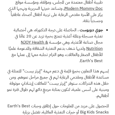
طبيبة أطفال معتمدة من المجلس، ومؤلفة، ومؤسسة موقع
Modern Mommy Doc،
وتساعد خبرتها السريرية ونهجها الذي
يركز على الأسرة مقدمي الرعاية على تربية أطفال أصحاء عاطفياً
وجسدياً بثقة.
جوي دوبوست
، الحاصلة على درجة الدكتوراه، هي أخصائية
تغذية مسجلة وعالمة أغذية تتمتع بخبرة تزيد عن 20 عامًا في
مجال صناعة الأغذية، وهي مؤسسة
NJOY Health &
Nutrition
ولديها شغف بدعم التغذية الشفافة والمدعومة علميًا
للأطفال الصغار والعائلات، وهو التزام تجلبه معها إلى عملها مع
Earth's Best.
يُسهم هذا التعاون بخبرةٍ قيّمة في دعم مهمة "إيرثز بيست" المتمثلة في
مساعدة الأطفال ومقدمي الرعاية لهم في جميع مراحل نموهم. ومن
خلال هذه الشراكات، ستوفر "إيرثز بيست" للعائلات إرشاداتٍ موثوقة
ومبنية على أسس علمية، لتكون بمثابة مرجعٍ دائمٍ لهم طوال فترة نمو
أطفالهم.
للحصول على مزيد من المعلومات حول إطلاق وجبات Earth's Best
Big Kids Snacks أو خبرات التغذية العائلية، تفضل بزيارة