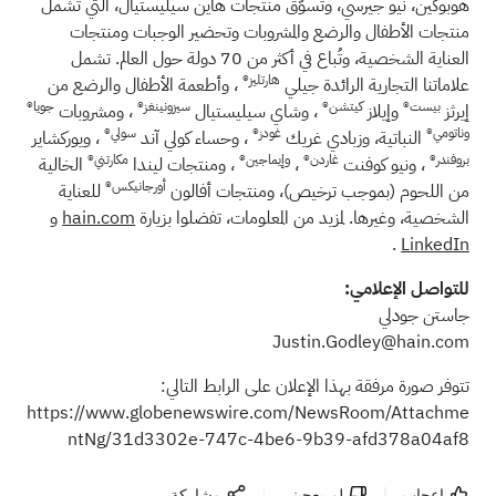
هوبوكين، نيو جيرسي، وتُسوّق منتجات هاين سيليستيال، التي تشمل
منتجات الأطفال والرضع والمشروبات وتحضير الوجبات ومنتجات
العناية الشخصية، وتُباع في أكثر من 70 دولة حول العالم. تشمل
هارتليز®
علاماتنا التجارية الرائدة جيلي
، وأطعمة الأطفال والرضع من
بيست®
كيتشن®
سيزونينغز®
جويا®
إيرثز
وإيلاز
، وشاي سيليستيال
، ومشروبات
وناتومي®
غودز®
سولي®
النباتية، وزبادي غريك
، وحساء كولي آند
، ويوركشاير
بروفندر®
غاردن®
وإيماجين®
مكارتني®
، ونيو كوفنت
،
، ومنتجات ليندا
الخالية
أورجانيكس®
من اللحوم (بموجب ترخيص)، ومنتجات أفالون
للعناية
الشخصية، وغيرها. لمزيد من المعلومات، تفضلوا بزيارة
hain.com
و
.
LinkedIn
للتواصل الإعلامي:
جاستن جودلي
Justin.Godley@hain.com
تتوفر صورة مرفقة بهذا الإعلان على الرابط التالي:
https://www.globenewswire.com/NewsRoom/Attachme
ntNg/31d3302e-747c-4be6-9b39-afd378a04af8
إعجاب
لم يعجبنى
مشاركة