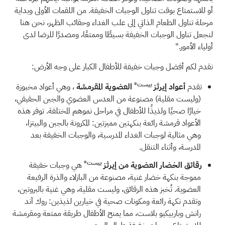
أو للاستمتاع بوقت تناول الوجبات الخفيفة. من اللقمات الأولى وبداية
مرحلة تناول الطعام الذاتي إلى علب الغداء وحقائب الظهر، نحن هنا
لنجعل تناول الوجبات الخفيفة بسيطًا وممتعًا، ومصدرًا للرضا لدى
أولياء الأمور."
نقدم لكم أفضل وجبات خفيفة للأطفال الكبار على وجه الأرض:
بيست®
تقدم
أعواد إيرثز
العضوية المقرمشة
، وهي أعواد مخبوزة
(وليست مقلية) مصنوعة من العدس العضوي والجبن الحقيقي،
خيارًا صحيًا ولذيذًا للأطفال في مراحل نموهم المختلفة. توفر هذه
الأعواد قرمشة رائعة بنكهتين مميزتين: المكرونة بالجبن والبيتزا،
وهي مثالية لوجبات الغداء المدرسية، والوجبات الخفيفة بعد
المدرسة، وأثناء التنقل.
بيست®
رقائق الخضار العضوية من إيرثز
هي وجبات خفيفة
مموجة بنكهة خضار غنية، مصنوعة من البازلاء والذرة الرفيعة
العضوية. تُخبز هذه الرقائق، وليست مقلية، وهي غنية بالبروتين،
وتقدم نكهة رائعة ومكونات صحية في خيارين لذيذين: روك آند
رانش وباربيكيو بلاست، مما يمنح الأطفال طريقة ممتعة ومقرمشة