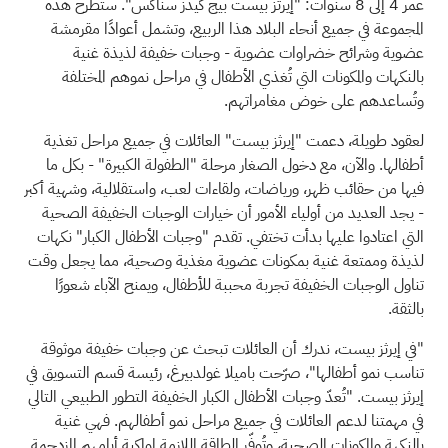
عمر 4 إلى 8 سنوات: "إيرثز بيست بيج كيدز سناكس". ستُطرح هذه
المجموعة في جميع أنحاء البلاد هذا الربيع، وتشمل أعوادًا مقرمشة
عضوية وشرائح خضراوات عضوية - وجبات خفيفة لذيذة غنية
بالنكهات والمكونات التي تُغذي الأطفال في مراحل نموهم المختلفة
وتُساعدهم على خوض مغامراتهم.
لعقود طويلة، دعمت "إيرثز بيست" العائلات في جميع مراحل تغذية
أطفالها. والآن، مع دخول الصغار مرحلة "الطفولة الكبيرة" - بكل ما
فيها من حقائب ظهر، ورياضات، ولقاءات لعب، واستقلالية، وشهية أكبر
- يجد العديد من أولياء الأمور أن خيارات الوجبات الخفيفة الصحية
التي اعتادوا عليها بدأت تختفي. تقدم "وجبات الأطفال الكبار" نكهات
لذيذة وممتعة غنية بمكونات عضوية مغذية وصحية، مما يجعل وقت
تناول الوجبات الخفيفة تجربة محببة للأطفال، ويمنح الآباء شعورًا
بالثقة.
"في إيرثز بيست، ندرك أن العائلات تبحث عن وجبات خفيفة موثوقة
تناسب نمو أطفالها"، صرّحت باميلا غولدبيرغ، رئيسة قسم التسويق في
إيرثز بيست. "تُعدّ وجبات الأطفال الكبار الخفيفة التطور الطبيعي التالي
في مهمتنا لدعم العائلات في جميع مراحل نمو أطفالهم. فهي غنية
بالنكهة والمكونات الصحية، وتُوفّر الطاقة اللازمة لمواكبة أيامهم المزدحمة