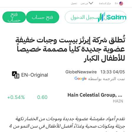
En
مركز المساعدة
من نحن
تحميل
فتح
التسجيل / تسجيل الدخول
فتح حساب
حساب
تُطلق شركة إيرثز بيست وجبات خفيفة
عضوية جديدة كلياً مصممة خصيصاً
للأطفال الكبار
GlobeNewswire
13:33 04/05
EN-Original
تمت الترجمة بواسطة
Hain Celestial Group, Inc.
+0.54%
0.60
HAIN
تقدم أعواد مقرمشة عضوية جديدة وموجات من الخضار نكهة
جريئة ومكونات صحية وغذاءً أفضل للأطفال في سن النمو من 4