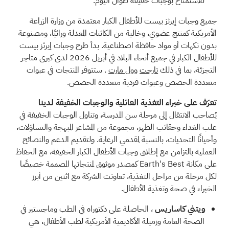
للاستمتاع بوجبات خفيفة طوال اليوم.
جميع وجبات إيرثز بيست للأطفال الكبار معتمدة من وزارة الزراعة
الأمريكية كمنتج عضوي، وخالية من الكائنات المعدلة وراثيًا، ومصنوعة
بدون نكهات أو مواد حافظة اصطناعية. بدأ طرح وجبات إيرثز بيست
للأطفال الكبار في جميع أنحاء البلاد في أبريل 2026 لدى كبرى متاجر
التجزئة، بما في ذلك
تارجت
وول مارت
. ستتوفر المنتجات في عبوات
متعددة الحصص وعبوات فردية متعددة الحصص.
تعرّف على خبراء التغذية العائلية والوجبات الخفيفة لدينا
يُصاحب الانتقال إلى مرحلة سن المدرسة، وتناول الوجبات الخفيفة في
علب الغداء وحقائب الظهر، مجموعة من المشاعر المبهجة والتساؤلات،
وأحيانًا التحديات، بالنسبة لمقدمي الرعاية. ولتقديم الدعم والنصائح
العملية بالتزامن مع إطلاق وجبات الأطفال الكبار الخفيفة، مع الحفاظ
على مكانة Earth's Best كمصدر موثوق لمنتجاتها المصممة خصيصًا
لكل مرحلة من مراحل التغذية، تعاونت الشركة مع اثنين من أبرز
الخبراء في صحة وتغذية الأطفال.
ويتني كاساريس
، الحاصلة على دكتوراه في الطب وماجستير في
الصحة العامة وزميلة الأكاديمية الأمريكية لطب الأطفال، هي