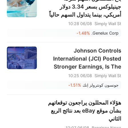
جينيلوكس بسعر 3.34 دولار
أمريكي، بينما يتداول السهم حالياً
بالقرب من 2.51 دولار أمريكي.
06/08 10:28
Simply Wall St
-1.48%
Genelux Corp.
Johnson Controls
International (JCI) Posted
Stronger Earnings, Is The
Stock Now Too Pricey?
06/08 10:25
Simply Wall St
جونسون كونترولز إنك
-1.51%
هؤلاء المحللون يراجعون توقعاتهم
بشأن موقع eBay بعد نتائج الربع
الثاني
06/08 12:07
Benzinga News