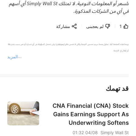
للسعر أو المعلومات النوعية. لا تمتلك Simply Wall St أي أسهم
في أي من الشركات المذكورة.
1
لم يعجبنى
مشاركة
ترجمة هذه الصفحة آلية. تحاول منصة سهم تحسين الترجمة ولكن لا تضمن دقتها وموثوقيتها، ولن تتحمل المسؤولية عن أي خسارة أو ضرر بسبب عدم دقة 
المزيد
يمثل المحتوى أعلاه المسؤولية الشخصية للمؤلف وآرائه فقط، ولا يمثل أي مسؤولية لمنصة سهم، ولا يمكن لمنصة سهم تأكيد صحة ودقة ومصداقية المحتوى 
قد تهمك
عند الضرورة، يرجى استشارة مستشار استثمار محترف. لا تقدم منصة سهم أي مشورة استثمارية، ولا تقدم أي التزامات أو ضمانات.
CNA Financial (CNA) Stock
Gains Earnings Support As
Underwriting Softens
04/08 01:32
Simply Wall St