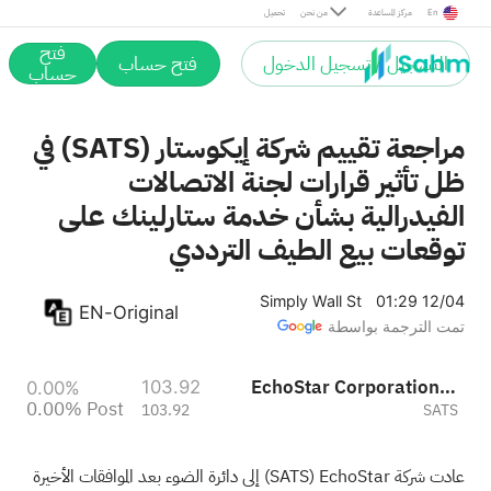
Post
En
مركز المساعدة
من نحن
تحميل
فتح
التسجيل / تسجيل الدخول
فتح حساب
حساب
مراجعة تقييم شركة إيكوستار (SATS) في
ظل تأثير قرارات لجنة الاتصالات
الفيدرالية بشأن خدمة ستارلينك على
توقعات بيع الطيف الترددي
Simply Wall St
01:29 12/04
EN-Original
تمت الترجمة بواسطة
EchoStar Corporation Class A
103.92
0.00%
0.00%
Post
103.92
SATS
عادت شركة EchoStar
(SATS)
إلى دائرة الضوء بعد الموافقات الأخيرة