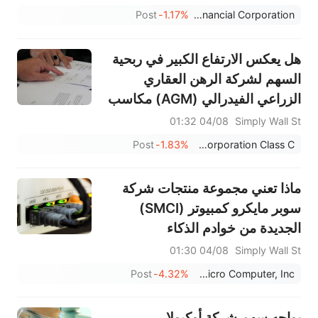
Post
-1.17%
CNA Financial Corporation
هل يعكس الارتفاع الكبير في ربحية
السهم لشركة الرهن العقاري
الزراعي الفيدرالي (AGM) مكاسب
أعمق وأكثر استدامة في الكفاءة؟
04/08 01:32
Simply Wall St
Post
-1.83%
Federal Agricultural Mortgage Corporation Class C
ماذا تعني مجموعة منتجات شركة
سوبر مايكرو كمبيوتر (SMCI)
الجديدة من خوادم الذكاء
الاصطناعي وخوادم H15
04/08 01:30
Simply Wall St
للمساهمين؟
Post
-4.32%
Super Micro Computer, Inc.
يواجه سهم شركة أوكيولار