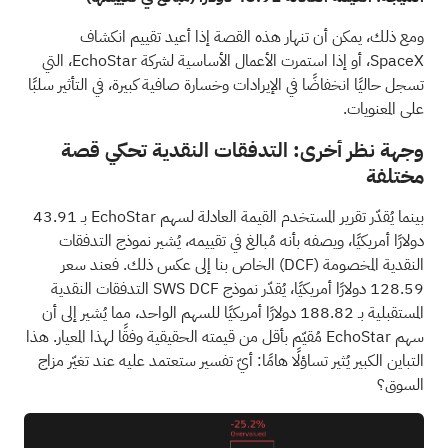
ومع ذلك، يمكن أن تنهار هذه القصة إذا أعيد تقييم انكشاف
SpaceX، أو إذا استمرت الأعمال الأساسية لشركة EchoStar، التي
تسجل حاليًا انخفاضًا في الإيرادات وخسارة صافية كبيرة، في التأثير سلبًا
على المعنويات.
وجهة نظر أخرى: التدفقات النقدية تحكي قصة
مختلفة
بينما يُقدّر تقرير المستخدم القيمة العادلة لسهم EchoStar بـ 43.91
دولارًا أمريكيًا، ويصفه بأنه مُبالغ في تقييمه، يُشير نموذج التدفقات
النقدية المخصومة
(DCF)
الخاص بنا إلى عكس ذلك. فعند سعر
128.59 دولارًا أمريكيًا، يُقدّر نموذج SWS DCF التدفقات النقدية
المستقبلية بـ 188.82 دولارًا أمريكيًا للسهم الواحد، مما يُشير إلى أن
سهم EchoStar مُقيّم بأقل من قيمته الحقيقية وفقًا لهذا المعيار. هذا
التباين الكبير يُثير تساؤلًا هامًا: أيّ تفسير ستعتمد عليه عند تغيّر مزاج
السوق؟