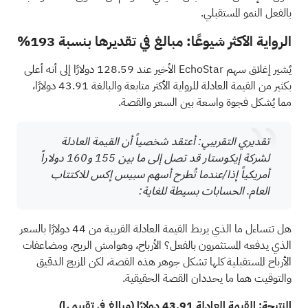
بالفعل النمو المستقبلي.
الرواية الأكثر شيوعًا: مبالغ في تقديرها بنسبة 193%
يُشير إغلاق سهم EchoStar الأخير عند 128.59 دولارًا إلى أنه أعلى
بكثير من القيمة العادلة للرواية الأكثر متابعة والبالغة 43.91 دولارًا،
مما يُشكل فجوة واسعة بين السعر والقصة.
تقديري التقريبي: أعتقد شخصياً أن القيمة العادلة
لشركة إيكوستار قد تصل إلى ما بين 155 و160 دولاراً
أمريكياً إذا/عندما تُطرح أسهم سبيس إكس للاكتتاب
العام. الحسابات بسيطة للغاية:
هل تتساءل ما الذي يربط القيمة العادلة القريبة من 44 دولارًا بالسعر
الذي يدفعه المستثمرون بالفعل؟ الأرباح، وهوامش الربح، ومضاعفات
الأرباح المستقبلية كلها تشكل جوهر هذه القصة، لكن المزيج الدقيق
والتوقيت هما ما يحددان القصة الحقيقية.
النتيجة: القيمة العادلة 43.91 دولارًا (مبالغ في تقييمها)