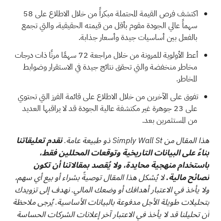
اكتشف فرص القيمة المحتملة مبكراً من خلال الاطلاع على
58
سهماً عالي الجودة مقوم بأقل من قيمته الحقيقية،
والتي تجمع
بالفعل بين أساسيات جيدة وأسعار جذابة.
أعط الأولوية للمرونة من خلال مراجعة
72 سهمًا مرنًا ذات درجات
مخاطر منخفضة
والتي تحقق نتائج جيدة في الاستقرار وضوابط
المخاطر.
تفوق على الآخرين من خلال الاطلاع على
قائمة الفرز التي تحتوي
على 23 جوهرة غير مكتشفة عالية الجودة
قد لا يراقبها العديد
من المستثمرين بعد.
هذا المقال من Simply Wall St ذو طبيعة عامة.
نقدم تعليقاتنا
بناءً على البيانات التاريخية وتوقعات المحللين فقط،
باستخدام منهجية محايدة، ولا يُقصد بمقالاتنا أن تكون
نصائح مالية.
لا يُشكل هذا المقال توصيةً بشراء أو بيع أي سهم،
ولا يأخذ في الاعتبار أهدافك أو وضعك المالي. نهدف إلى تزويدك
بتحليلات طويلة الأجل مدفوعة بالبيانات الأساسية. يُرجى ملاحظة
أن تحليلنا قد لا يأخذ في الاعتبار آخر إعلانات الشركات الحساسة