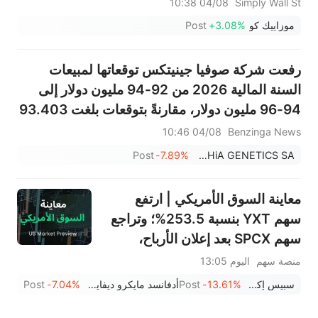
04/08 10:38
Simply Wall St
موزاييك كو
+3.08%
Post
رفعت شركة صوفيا جينيتكس توقعاتها لمبيعات
السنة المالية 2026 من 92-94 مليون دولار إلى
94-96 مليون دولار، مقارنةً بتوقعات بلغت 93.403
مليون دولار.
04/08 10:46
Benzinga News
Post
-7.89%
SOPHiA GENETICS SA
معاينة السوق الأمريكي | ارتفع
سهم YXT بنسبة 253.5%؛ وتراجع
سهم SPCX بعد إعلان الأرباح،
وينتهي حظر التداول يوم الخميس؛
منصة سهم
اليوم 13:05
وستعلن شركتا SNDK وWDC عن
سبيس إكس
-13.61%
Post
أدفانسد مايكرو ديفايسز
-7.04%
Post
نتائج الأرباح بعد الإغلاق؛ وإيران
تقول إن مضيق هرمز لن يُفتح فورًا