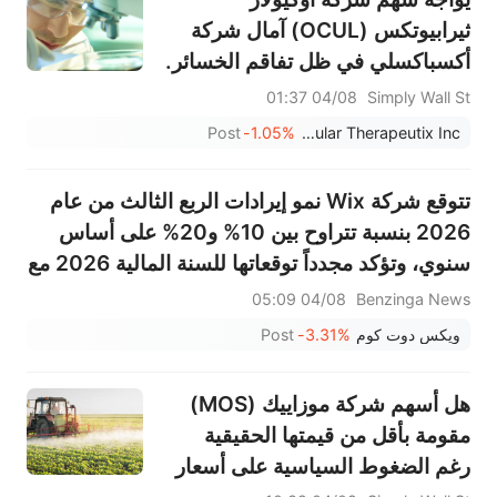
ثيرابيوتكس (OCUL) آمال شركة
أكسباكسلي في ظل تفاقم الخسائر.
04/08 01:37
Simply Wall St
Post
-1.05%
Ocular Therapeutix Inc
تتوقع شركة Wix نمو إيرادات الربع الثالث من عام
2026 بنسبة تتراوح بين 10% و20% على أساس
سنوي، وتؤكد مجدداً توقعاتها للسنة المالية 2026 مع
نمو الحجوزات بنسبة تتراوح بين 10% و15% وسط
04/08 05:09
Benzinga News
ضعف في عدد الشركاء
ويكس دوت كوم
-3.31%
Post
هل أسهم شركة موزاييك (MOS)
مقومة بأقل من قيمتها الحقيقية
رغم الضغوط السياسية على أسعار
الأسمدة؟