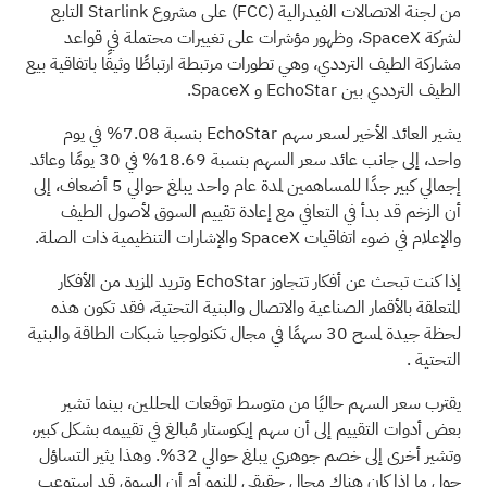
من لجنة الاتصالات الفيدرالية
(FCC)
على مشروع Starlink التابع
لشركة SpaceX، وظهور مؤشرات على تغييرات محتملة في قواعد
مشاركة الطيف الترددي، وهي تطورات مرتبطة ارتباطًا وثيقًا باتفاقية بيع
الطيف الترددي بين EchoStar و SpaceX.
يشير العائد الأخير لسعر سهم EchoStar بنسبة 7.08% في يوم
واحد، إلى جانب عائد سعر السهم بنسبة 18.69% في 30 يومًا وعائد
إجمالي كبير جدًا للمساهمين لمدة عام واحد يبلغ حوالي 5 أضعاف، إلى
أن الزخم قد بدأ في التعافي مع إعادة تقييم السوق لأصول الطيف
والإعلام في ضوء اتفاقيات SpaceX والإشارات التنظيمية ذات الصلة.
إذا كنت تبحث عن أفكار تتجاوز EchoStar وتريد المزيد من الأفكار
المتعلقة بالأقمار الصناعية والاتصال والبنية التحتية، فقد تكون هذه
لحظة جيدة لمسح
30 سهمًا في مجال تكنولوجيا شبكات الطاقة والبنية
التحتية
.
يقترب سعر السهم حاليًا من متوسط توقعات المحللين، بينما تشير
بعض أدوات التقييم إلى أن سهم إيكوستار مُبالغ في تقييمه بشكل كبير،
وتشير أخرى إلى خصم جوهري يبلغ حوالي 32%. وهذا يثير التساؤل
حول ما إذا كان هناك مجال حقيقي للنمو أم أن السوق قد استوعب