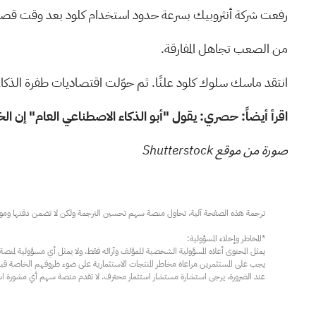
رفعت شركة أنثروبيك بسرعة حدود استخدام كلود بعد وقت قصير م
من الصعب تجاهل المفارقة.
انتقد ماسك سلوك كلود علنًا. ثم حوّلت اقتصاديات طفرة الذكاء 
اقرأ أيضاً:
حصري: يقول "أبو الذكاء الاصطناعي العام" إن الخلاف بين إيلون ماسك وشر
صورة من موقع Shutterstock
عند الضرورة، يرجى استشارة مستشار استثمار محترف. لا تقدم منصة سهم أي مشورة استثم