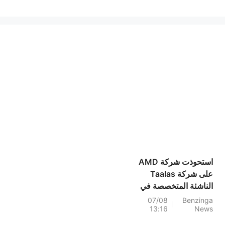
استحوذت شركة AMD
على شركة Taalas
الناشئة المتخصصة في
رقائق الذكاء
07/08
Benzinga
13:16
News
الاصطناعي - إليكم
سبب أهمية ذلك