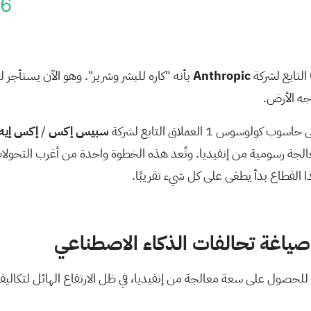
96
Anthropic
بأنه "كاره للبشر وشرير". وهو الآن يستأج
س 1 العملاق التابع لشركة
سبيس إكس
/
إكس إيه
صطناعي مبنية حول حوالي 220 ألف وحدة معالجة رسومية من إنفيديا. وتُعد هذه الخطوة واح
ا القطاع بدأ يطغى على كل شيء تقريبًا.
ياغة تحالفات الذكاء الاصطناعي
حصول على سعة معالجة من إنفيديا، في ظل الارتفاع الهائل لتكاليف ال