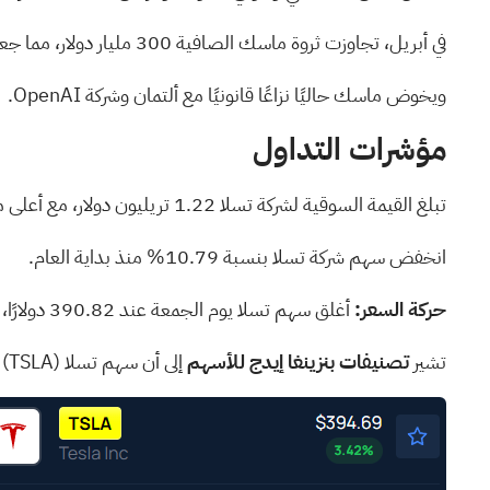
في أبريل،
تجاوزت ثروة ماسك الصافية 300 مليار دولار، مما جعله أغنى شخص في العالم
ويخوض ماسك حاليًا
نزاعًا قانونيًا
مع ألتمان وشركة OpenAI.
مؤشرات التداول
تبلغ القيمة السوقية لشركة تسلا 1.22 تريليون دولار، مع أعلى مستوى لها خلال 52 أسبوعًا عند 498.83 دولارًا وأدنى مستوى لها خلال 52 أسبوعًا عند 244.43 دولارًا.
انخفض سهم شركة تسلا بنسبة 10.79% منذ بداية العام.
حركة السعر:
أغلق سهم تسلا يوم الجمعة عند 390.82 دولارًا، بزيادة قدرها 2.41٪، وفقًا لـ Benzinga Pro.
تشير
تصنيفات بنزينغا إيدج للأسهم
إلى أن سهم تسلا
(TSLA)
ي