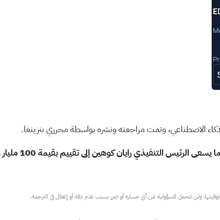
لذكاء الاصطناعي، وتمت مراجعته ونشره بواسطة محرري بنزينغا.
لرئيس التنفيذي رايان كوهين إلى تقييم بقيمة 100 مليار دولار