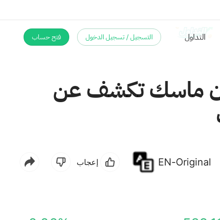
التسجيل / تسجيل الدخول
فتح حساب
4. مليون دولار لإيلون ماسك تكشف عن
EN-Original
إعجاب