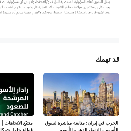
عند الضرورة، يرجى استشارة مستشار استثمار محترف. لا تقدم منصة سهم أي مشورة استثم
قد تهمك
الحرب في إيران: متابعة مباشرة لسوق
متتبّع الاتجاهات | 
الأسهم - النفط، الذهب، الأسهم
قطاع حلول شبكا