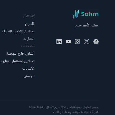
ثالث: "نحن نجري
تحقيقًا حاليًا..."
الاستثمار
الأسهم
معك.. لأبعد مدى
صناديق المؤشرات المتداولة
الخيارات
الضمانات
التداول خارج البورصة
صناديق الاستثمار العقارية ال
الاكتتابات
الهامش
جميع الحقوق محفوظة لدى شركة سهم كابيتال المالية © 2026
الجهات المرخصة شركة سهم كابيتال المالية