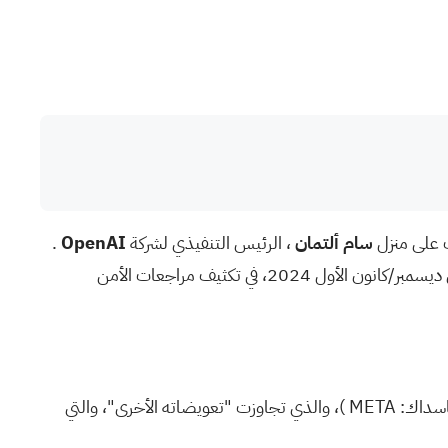
 على
منزل
سام ألتمان
، الرئيس التنفيذي لشركة
OpenAI
.
ديسمبر/كانون الأول 2024،
في تكثيف مراجعات الأمن
اسداك:
META
)، والذي تجاوزت "تعويضاته الأخرى"، والتي