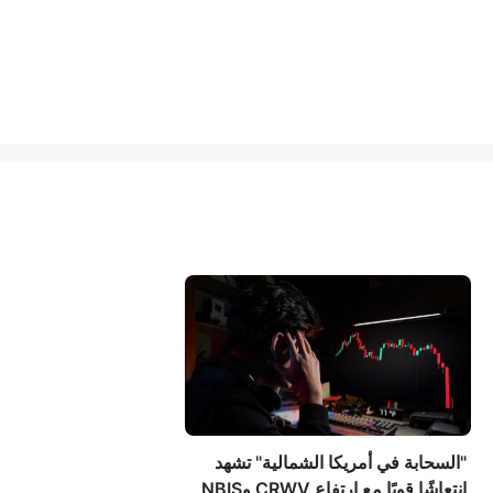
"السحابة في أمريكا الشمالية" تشهد
انتعاشًا قويًا مع ارتفاع CRWV وNBIS