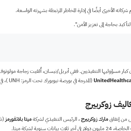
كاته الأخرى أيضًا في إدارة المخاطر المرتبطة بشهرته الواسعة.
أن كبار مسؤوليها التنفيذيين. ففي أبريل/نيسان،
أُلقيت زجاجة مولوتوف
UnitedHealthc
(المدرجة في بورصة نيويورك تحت الرمز:
UNH
)، في
اليف زوكربيرج
قل من إنفاق
مارك زوكربيرج
، الرئيس التنفيذي لشركة
ميتا بلاتفورمز
(ن
وية لشركة ميتا.