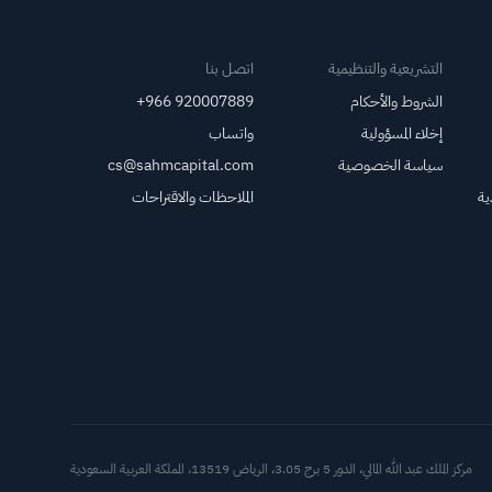
ماسك قوة الطلب على
وحدات التخزين؛ بينما
ارتفع سهم SPCX في
التشريعية والتنظيمية
اتصل بنا
تداولات ما قبل
الشروط والأحكام
+966 920007889
الافتتاح، مع بدء أول
إخلاء المسؤولية
واتساب
عملية فك حظر
سياسة الخصوصية
cs@sahmcapital.com
لأسهمه اليوم
ية
الملاحظات والاقتراحات
أدوات د
مركز الملك عبد الله المالي، الدور 5 برج 3.05، الرياض 13519، المملكة العربية السعودية