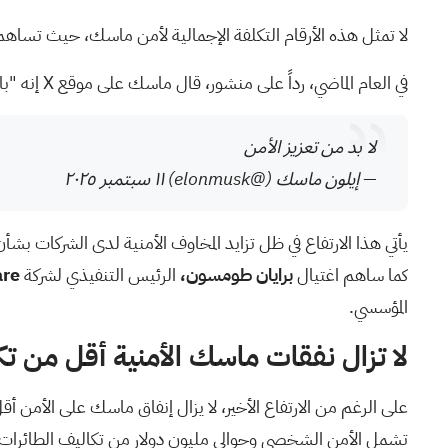
لا تمثل هذه الأرقام التكلفة الإجمالية لأمن ماسك، حيث تساهم شر
في العام الماضي، رداً على منشور، قال ماسك على موقع X إنه "بالتأكيد بحاجة إلى تعزيز الأمن".
لا بد من تعزيز الأمن
— إيلون ماسك (@elonmusk)
١١ سبتمبر ٢٠٢٥
يأتي هذا الارتفاع في ظل تزايد المخاوف الأمنية لدى الشركات بش
كما ساهم اغتيال
برايان طومسون،
الرئيس التنفيذي لشركة
are
المؤسسي.
لا تزال نفقات ماسك الأمنية أقل من تك
على الرغم من الارتفاع الأخير، لا يزال إنفاق ماسك على الأمن أ
تشمل الأمن الشخصي وحوالي مليون دولار من تكاليف الطائرات الخاصة، 24 مليون دولار في آخر ثلاث بيانات سن