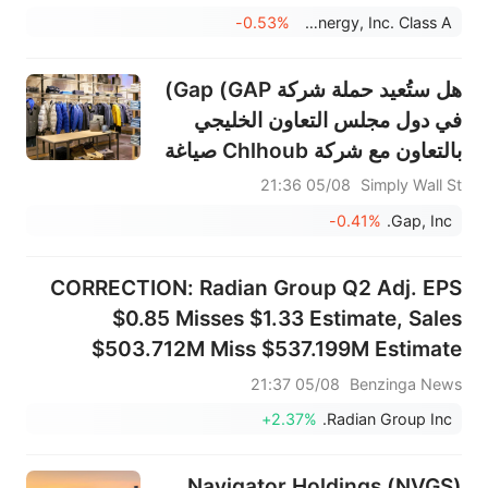
-0.53%
Fluence Energy, Inc. Class A
هل ستُعيد حملة شركة Gap (GAP)
في دول مجلس التعاون الخليجي
بالتعاون مع شركة Chlhoub صياغة
سردية توسعها الدولي القائم على
05/08 21:36
Simply Wall St
التكنولوجيا الرقمية؟
-0.41%
Gap, Inc.
CORRECTION: Radian Group Q2 Adj. EPS
$0.85 Misses $1.33 Estimate, Sales
$503.712M Miss $537.199M Estimate
05/08 21:37
Benzinga News
+2.37%
Radian Group Inc.
Navigator Holdings (NVGS)