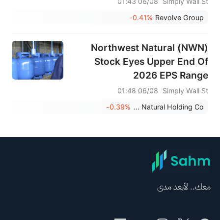
06/08 01:43
Simply Wall St
-0.41%
Revolve Group
Northwest Natural (NWN)
Stock Eyes Upper End Of
2026 EPS Range
06/08 01:48
Simply Wall St
-0.39%
Northwest Natural Holding Co.
معك.. لأبعد مدى