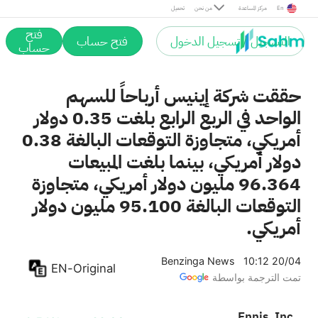
En
مركز المساعدة
من نحن
تحميل
فتح
التسجيل / تسجيل الدخول
فتح حساب
حساب
حققت شركة إينيس أرباحاً للسهم
الواحد في الربع الرابع بلغت 0.35 دولار
أمريكي، متجاوزة التوقعات البالغة 0.38
دولار أمريكي، بينما بلغت المبيعات
96.364 مليون دولار أمريكي، متجاوزة
التوقعات البالغة 95.100 مليون دولار
أمريكي.
Benzinga News
10:12 20/04
EN-Original
تمت الترجمة بواسطة
Ennis, Inc.