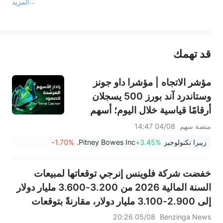
المزيد
يمثل المحتوى أعلاه المسؤولية الشخصية للمؤلف وآرائه فقط، ولا يمثل أي مسؤولية لمنصة سهم، ولا يمكن لمنصة سهم تأكيد صحة ودقة ومصداقية المحتوى 
قد تهمك
عند الضرورة، يرجى استشارة مستشار استثمار محترف. لا تقدم منصة سهم أي مشورة استثمارية، ولا تقدم أي التزامات أو ضمانات.
مؤشر الاتجاه | مؤشرا داو جونز
وستاندرد آند بورز 500 يسجلان
أرقامًا قياسية خلال اليوم؛ أسهم
PRLB (+7.34%) وWSM
منصة سهم
04/08 14:47
(+3.33%) تقود 4 اختراقات يومية؛
زيبرا تكنولوجيز
+3.45%
Pitney Bowes Inc.
-1.70%
أسهم شركات البصريات ترتفع،
وAAOI >16%، وPOET >14%
خفضت شركة فلوينس إنرجي توقعاتها لمبيعات
السنة المالية 2026 من 3.200-3.600 مليار دولار
إلى 2.900-3.100 مليار دولار، مقارنةً بتوقعات
بلغت 3.347 مليار دولار.
05/08 20:26
Benzinga News