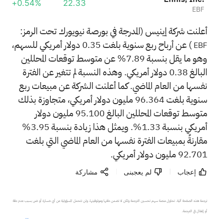
+0.54%
22.33
EBF
أعلنت شركة إينيس (المدرجة في بورصة نيويورك تحت الرمز:
) عن أرباح ربع سنوية بلغت 0.35 دولار أمريكي للسهم،
EBF
وهو ما يقل بنسبة 7.89% عن متوسط توقعات المحللين
البالغ 0.38 دولار أمريكي. وهذه النسبة لم تتغير عن الفترة
نفسها من العام الماضي. كما أعلنت الشركة عن مبيعات ربع
سنوية بلغت 96.364 مليون دولار أمريكي، متجاوزة بذلك
متوسط توقعات المحللين البالغ 95.100 مليون دولار
أمريكي بنسبة 1.33%. ويمثل هذا زيادة بنسبة 3.95%
مقارنةً بمبيعات الفترة نفسها من العام الماضي التي بلغت
92.701 مليون دولار أمريكي.
إعجاب
لم يعجبنى
مشاركة
ترجمة هذه الصفحة آلية. تحاول منصة سهم تحسين الترجمة ولكن لا تضمن دقتها وموثوقيتها، ولن تتحمل المسؤولية عن أي خسارة أو ضرر بسبب عدم دقة 