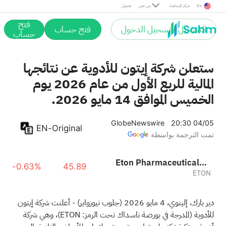
En
مركز المساعدة
من نحن
تحميل
فتح
التسجيل / تسجيل الدخول
فتح حساب
حساب
ستعلن شركة إيتون للأدوية عن نتائجها
المالية للربع الأول من عام 2026 يوم
الخميس الموافق 14 مايو 2026.
GlobeNewswire
20:30 04/05
EN-Original
تمت الترجمة بواسطة
Eton Pharmaceuticals, Inc.
-0.63%
45.89
ETON
دير بارك، إلينوي، 4 مايو 2026
(جلوب نيوزواير)
- أعلنت شركة إيتون
للأدوية (المدرجة في بورصة ناسداك تحت الرمز: ETON)، وهي شركة