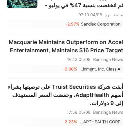
ثم انخفضت بنسبة 47% في يوليو -
هل يمكن أن يبرر الطلب على تخزين
منصة سهم
04/08 07:10
الذكاء الاصطناعي واتفاقيات النقل
-2.97%
Sandisk Corporation
طويلة الأجل هذا التقييم؟
Macquarie Maintains Outperform on Accel
Entertainment, Maintains $16 Price Target
05/08 16:13
Benzinga News
-0.90%
Accel Entertainment, Inc. Class A
أبقت شركة Truist Securities على توصيتها بشراء
أسهم AdaptHealth، وخفضت السعر المستهدف
إلى 9 دولارات.
05/08 17:58
Benzinga News
-2.23%
ADAPTHEALTH CORP