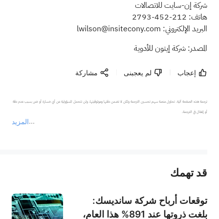
شركة إن-سايت للاتصالات
هاتف: 212-452-2793
البريد الإلكتروني:
lwilson@insitecony.com
المصدر: شركة إيتون للأدوية
إعجاب
لم يعجبنى
مشاركة
ترجمة هذه الصفحة آلية. تحاول منصة سهم تحسين الترجمة ولكن لا تضمن دقتها وموثوقيتها، ولن تتحمل المسؤولية عن أي خسارة أو ضرر بسبب عدم دقة 
المزيد
يمثل المحتوى أعلاه المسؤولية الشخصية للمؤلف وآرائه فقط، ولا يمثل أي مسؤولية لمنصة سهم، ولا يمكن لمنصة سهم تأكيد صحة ودقة ومصداقية المحتوى 
قد تهمك
عند الضرورة، يرجى استشارة مستشار استثمار محترف. لا تقدم منصة سهم أي مشورة استثمارية، ولا تقدم أي التزامات أو ضمانات.
توقعات أرباح شركة سانديسك:
بلغت ذروتها عند 891% هذا العام،