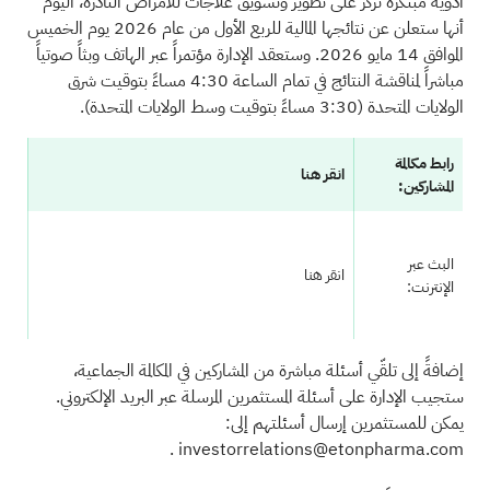
أدوية مبتكرة تركز على تطوير وتسويق علاجات للأمراض النادرة، اليوم
أنها ستعلن عن نتائجها المالية للربع الأول من عام 2026 يوم الخميس
الموافق 14 مايو 2026. وستعقد الإدارة مؤتمراً عبر الهاتف وبثاً صوتياً
مباشراً لمناقشة النتائج في تمام الساعة 4:30 مساءً بتوقيت شرق
الولايات المتحدة (3:30 مساءً بتوقيت وسط الولايات المتحدة).
رابط مكالمة
انقر هنا
المشاركين:
البث عبر
انقر هنا
الإنترنت:
إضافةً إلى تلقّي أسئلة مباشرة من المشاركين في المكالمة الجماعية،
ستجيب الإدارة على أسئلة المستثمرين المرسلة عبر البريد الإلكتروني.
يمكن للمستثمرين إرسال أسئلتهم إلى:
.
investorrelations@etonpharma.com