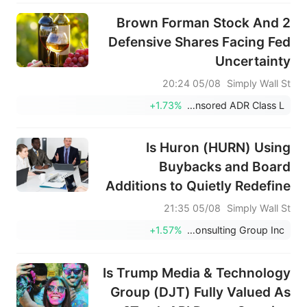
Brown Forman Stock And 2
Defensive Shares Facing Fed
Uncertainty
05/08 20:24
Simply Wall St
+1.73%
Coca-Cola FEMSA SAB de CV Sponsored ADR Class L
Is Huron (HURN) Using
Buybacks and Board
Additions to Quietly Redefine
Its Growth Ambitions?
05/08 21:35
Simply Wall St
+1.57%
Huron Consulting Group Inc.
Is Trump Media & Technology
Group (DJT) Fully Valued As