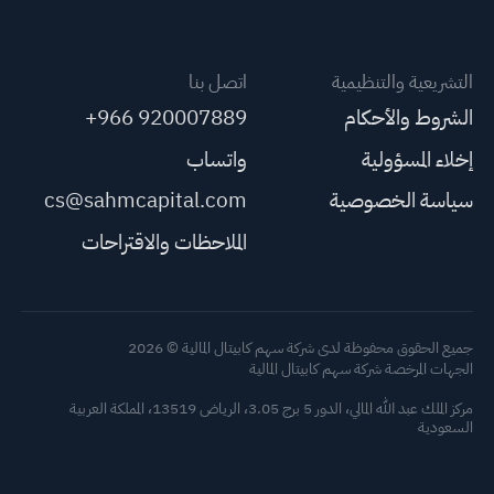
التشريعية والتنظيمية
اتصل بنا
الشروط والأحكام
+966 920007889
إخلاء المسؤولية
واتساب
سياسة الخصوصية
cs@sahmcapital.com
الملاحظات والاقتراحات
جميع الحقوق محفوظة لدى شركة سهم كابيتال المالية © 2026
الجهات المرخصة شركة سهم كابيتال المالية
مركز الملك عبد الله المالي، الدور 5 برج 3.05، الرياض 13519، المملكة العربية
السعودية