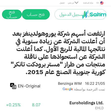
En
مركز المساعدة
من نحن
تحميل
فتح
التسجيل / تسجيل الدخول
فتح حساب
حساب
ارتفعت أسهم شركة يوروهولدينغز بعد
أن أعلنت الشركة عن زيادة سنوية في
نتائجها المالية للربع الأول. كما أعلنت
الشركة عن استحواذها على ناقلة
منتجات من طراز "مستر برودكت تانكر"
كورية جنوبية الصنع عام 2015.
Benzinga WIM
16:22 21/05
EN-Original
تمت الترجمة بواسطة
Euroholdings Ltd.
+0.25%
8.07
EHLD