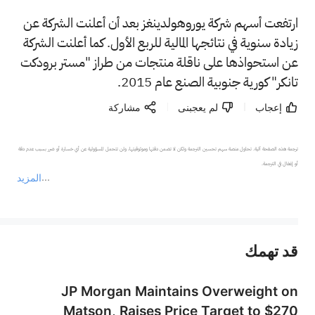
ارتفعت أسهم شركة يوروهولدينغز بعد أن أعلنت الشركة عن
زيادة سنوية في نتائجها المالية للربع الأول. كما أعلنت الشركة
عن استحواذها على ناقلة منتجات من طراز "مستر برودكت
تانكر" كورية جنوبية الصنع عام 2015.
إعجاب
لم يعجبنى
مشاركة
ترجمة هذه الصفحة آلية. تحاول منصة سهم تحسين الترجمة ولكن لا تضمن دقتها وموثوقيتها، ولن تتحمل المسؤولية عن أي خسارة أو ضرر بسبب عدم دقة 
المزيد
يمثل المحتوى أعلاه المسؤولية الشخصية للمؤلف وآرائه فقط، ولا يمثل أي مسؤولية لمنصة سهم، ولا يمكن لمنصة سهم تأكيد صحة ودقة ومصداقية المحتوى 
قد تهمك
عند الضرورة، يرجى استشارة مستشار استثمار محترف. لا تقدم منصة سهم أي مشورة استثمارية، ولا تقدم أي التزامات أو ضمانات.
JP Morgan Maintains Overweight on
Matson, Raises Price Target to $270