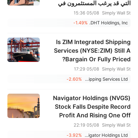
التي قد يرغب المستثمرون في
متابعتها
05/08 15:36
Simply Wall St
-1.49%
DHT Holdings, Inc.
Is ZIM Integrated Shipping
Services (NYSE:ZIM) Still A
Bargain Or Fully Priced?
05/08 17:29
Simply Wall St
-2.60%
ZIM Integrated Shipping Services Ltd.
Navigator Holdings (NVGS)
Stock Falls Despite Record
Profit And Rising One Off
Risks
05/08 22:19
Simply Wall St
-3.92%
Navigator Holdings Ltd.