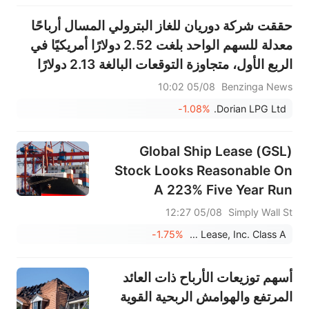
حققت شركة دوريان للغاز البترولي المسال أرباحًا
معدلة للسهم الواحد بلغت 2.52 دولارًا أمريكيًا في
الربع الأول، متجاوزة التوقعات البالغة 2.13 دولارًا
أمريكيًا، وبلغت مبيعاتها 187.900 مليون دولار
05/08 10:02
Benzinga News
أمريكي، متجاوزة التوقعات البالغة 163.536 مليون
-1.08%
Dorian LPG Ltd.
دولار أم...
Global Ship Lease (GSL)
Stock Looks Reasonable On
A 223% Five Year Run
05/08 12:27
Simply Wall St
-1.75%
Global Ship Lease, Inc. Class A
أسهم توزيعات الأرباح ذات العائد
المرتفع والهوامش الربحية القوية