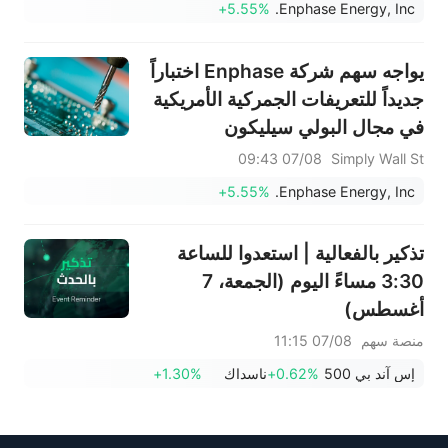
من قيمتها العادلة؟
+5.55%
Enphase Energy, Inc.
يواجه سهم شركة Enphase اختباراً
جديداً للتعريفات الجمركية الأمريكية
في مجال البولي سيليكون
07/08 09:43
Simply Wall St
+5.55%
Enphase Energy, Inc.
تذكير بالفعالية | استعدوا للساعة
3:30 مساءً اليوم (الجمعة، 7
أغسطس)
منصة سهم
07/08 11:15
إس آند بي 500
+0.62%
ناسداك
+1.30%