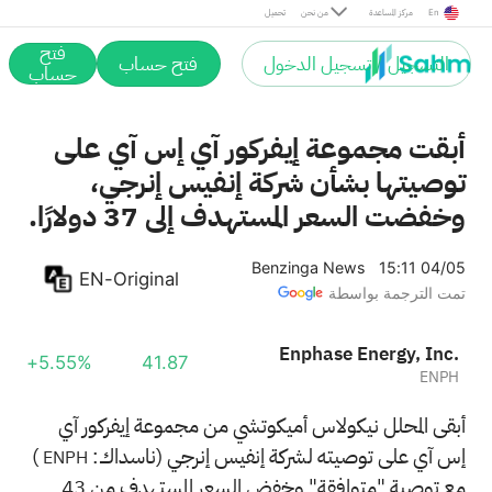
En
مركز المساعدة
من نحن
تحميل
فتح
التسجيل / تسجيل الدخول
فتح حساب
حساب
أبقت مجموعة إيفركور آي إس آي على
توصيتها بشأن شركة إنفيس إنرجي،
وخفضت السعر المستهدف إلى 37 دولارًا.
Benzinga News
15:11 04/05
EN-Original
تمت الترجمة بواسطة
Enphase Energy, Inc.
+5.55%
41.87
ENPH
أبقى المحلل نيكولاس أميكوتشي من مجموعة إيفركور آي
إس آي على توصيته لشركة إنفيس إنرجي (ناسداك:
)
ENPH
مع توصية "متوافقة" وخفض السعر المستهدف من 43