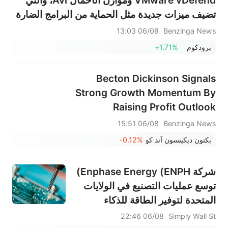
VMware vDefend وموازن الأحمال Avi، والتي
تضيف ميزات جديدة مثل الحماية من البرامج الضارة
في المواقع المحلية، وحماية واجهات برمجة
06/08 13:03
Benzinga News
التطبيقات، ومساعد الذكاء الاصطناعي لأمن
برودكوم
+1.71%
السحابة الخاصة.
Becton Dickinson Signals
Strong Growth Momentum By
Raising Profit Outlook
06/08 15:51
Benzinga News
بكتون ديكينسون آند كو
-0.12%
شركة Enphase Energy (ENPH)
توسع عمليات التصنيع في الولايات
المتحدة لتوفير الطاقة للذكاء
الاصطناعي، فهل لا تزال قيمتها أقل
06/08 22:46
Simply Wall St