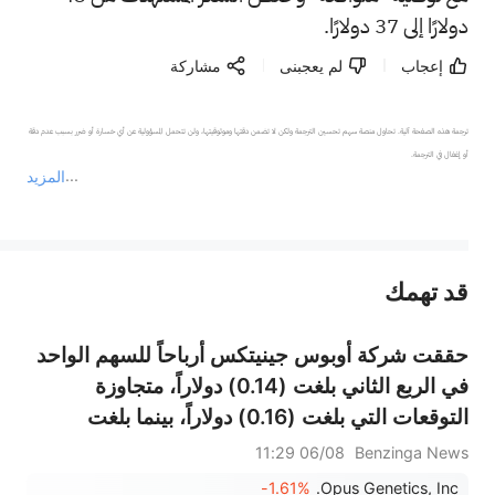
دولارًا إلى 37 دولارًا.
إعجاب
لم يعجبنى
مشاركة
ترجمة هذه الصفحة آلية. تحاول منصة سهم تحسين الترجمة ولكن لا تضمن دقتها وموثوقيتها، ولن تتحمل المسؤولية عن أي خسارة أو ضرر بسبب عدم دقة 
المزيد
يمثل المحتوى أعلاه المسؤولية الشخصية للمؤلف وآرائه فقط، ولا يمثل أي مسؤولية لمنصة سهم، ولا يمكن لمنصة سهم تأكيد صحة ودقة ومصداقية المحتوى 
قد تهمك
عند الضرورة، يرجى استشارة مستشار استثمار محترف. لا تقدم منصة سهم أي مشورة استثمارية، ولا تقدم أي التزامات أو ضمانات.
حققت شركة أوبوس جينيتكس أرباحاً للسهم الواحد
في الربع الثاني بلغت (0.14) دولاراً، متجاوزة
التوقعات التي بلغت (0.16) دولاراً، بينما بلغت
المبيعات 755 ألف دولار، متجاوزة التوقعات التي
06/08 11:29
Benzinga News
بلغت 2.47 مليون دولار.
-1.61%
Opus Genetics, Inc.