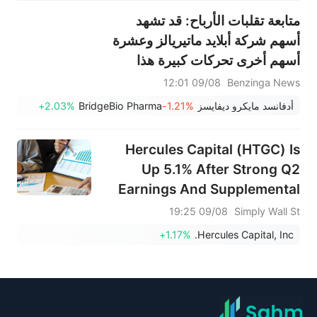
متابعة تقلبات الأرباح: قد تشهد
أسهم شركة أبلايد ماتيريالز وعشرة
أسهم أخرى تحركات كبيرة هذا
الأسبوع
09/08 12:01
Benzinga News
أدفانسد مايكرو ديفايسز
-1.21%
BridgeBio Pharma
+2.03%
Hercules Capital (HTGC) Is
Up 5.1% After Strong Q2
Earnings And Supplemental
Dividend Announcement
09/08 19:25
Simply Wall St
+1.17%
Hercules Capital, Inc.