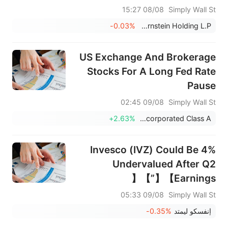
CBAM?
08/08 15:27
Simply Wall St
-0.03%
AllianceBernstein Holding L.P.
US Exchange And Brokerage
Stocks For A Long Fed Rate
Pause
09/08 02:45
Simply Wall St
+2.63%
Hamilton Lane Incorporated Class A
Invesco (IVZ) Could Be 4%
Undervalued After Q2
Earnings】【”】【
09/08 05:33
Simply Wall St
إنفسكو ليمتد
-0.35%