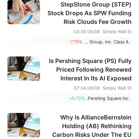
StepStone Group (STEP)
Stock Drops As SPW Funding
Risk Clouds Fee Growth
08/08 03:39
Simply Wall St
-7.79%
StepStone Group, Inc. Class A
Is Pershing Square (PS) Fully
Priced Following Renewed
Interest In Its AI Exposed
Holdings?
08/08 07:34
Simply Wall St
+0.72%
Pershing Square Inc.
Why Is AllianceBernstein
Holding (AB) Rethinking
Carbon Risks Under The EU