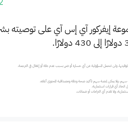
2
عة إيفركور آي إس آي على توصيته بشرا
ارية، ولا تقدم أي التزامات أو ضمانات.