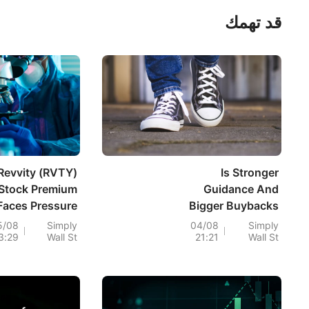
قد تهمك
Revvity (RVTY)
Is Stronger
Stock Premium
Guidance And
Faces Pressure
Bigger Buybacks
m Thin Margins
Altering The
5/08
Simply
04/08
Simply
3:29
Wall St
21:21
Wall St
Investment Case
For Crocs (CROX)?