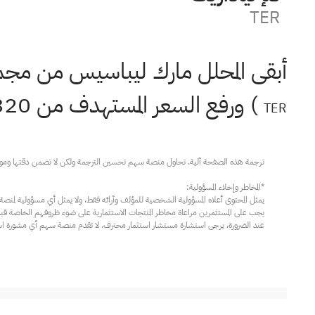
TER
أبقى المحلل مارك ليباسيس من مجمو
) ورفع السعر المستهدف من 320 دولارًا إلى 430 دولارًا.
TER
عند الضرورة، يرجى استشارة مستشار استثمار محترف. لا تقدم منصة سهم أي مشورة استثم