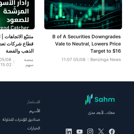
B of A Securities Downgrades
متتبّع الاتجاهات | 
Vale to Neutral, Lowers Price
قطاع شركات تعد
Target to $16
الذهب والفضة
والأحجار الكريمة
Benzinga News
05/08 11:07
منصة
05/08
سهم
15:02
بنسبة 7.68% ب
فيما سجل سهما
اختراقات صعودية؛
الاستثمار
بينما جاء
الأسهم
معك.. لأبعد مدى
(+3.87%) وTPR
صناديق المؤشرات المتداولة
(+2.8%) ضم
الخيارات
أسهم تختبر مستو