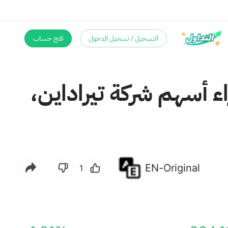
التسجيل / تسجيل الدخول
فتح حساب
 أسهم شركة تيراداين،
EN-Original
1