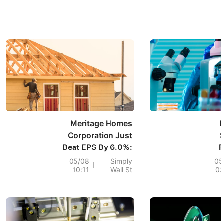
Meritage Homes
Corporation Just
Beat EPS By 6.0%:
Here's What
Fro
05/08
Simply
0
10:11
Wall St
0
Analysts Think Will
Happen Next