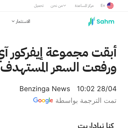
En
مركز المساعدة
من نحن
تحميل
الاستثمار
أبقت مجموعة إيفركور آي
ورفعت السعر المستهدف إلى 430 دول
Benzinga News
10:02 28/04
تمت الترجمة بواسطة
تيراداين إنك