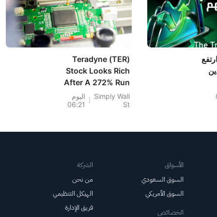
ارتفع
Teradyne (TER)
ين
Stock Looks Rich
After A 272% Run
Simply Wall
اليوم
06:21
St
قيادة
سهم NEM (+7%)؛
TVTX (+16.88%)
وYOU (+9.45%)
الأسواق
الشركة
 سهما FCX
السوق السعودي
من نحن
السوق الأمريكي
الهيكل التنظيمي
ن خمسة
فريق الإدارة
يات
الخصائص