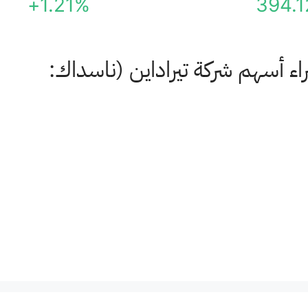
+1.21%
394.1
ء أسهم شركة تيراداين (ناسداك: