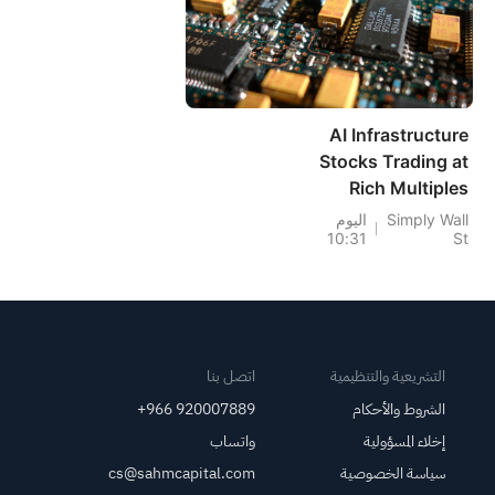
AI Infrastructure
Stocks Trading at
Rich Multiples
After the
Simply Wall
اليوم
10:31
St
Semiconductor
Selloff
التشريعية والتنظيمية
اتصل بنا
الشروط والأحكام
+966 920007889
إخلاء المسؤولية
واتساب
سياسة الخصوصية
cs@sahmcapital.com