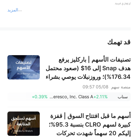
المزيد
يمثل المحتوى أعلاه المسؤولية الشخصية للمؤلف وآرائه فقط، ولا يمثل أي مسؤولية لمنصة سهم، ولا يمكن لمنصة سهم تأكيد صحة ودقة ومصداقية المحتوى 
قد تهمك
عند الضرورة، يرجى استشارة مستشار استثمار محترف. لا تقدم منصة سهم أي مشورة استثمارية، ولا تقدم أي التزامات أو ضمانات.
تصنيفات الأسهم | باركليز يرفع
هدف Snap إلى 16$ (صعود محتمل
176.34%)؛ وروزنبلات يوصي بشراء
SK Hynix بهدف 320$
منصة سهم
05/08 09:57
سناب
+2.11%
Ameresco, Inc. Class A
+0.39%
أسهم ما قبل افتتاح السوق | قفزة
كبيرة لسهم CLRO بنسبة 95.3%؛
إليكم 20 سهماً شهدت تحركات