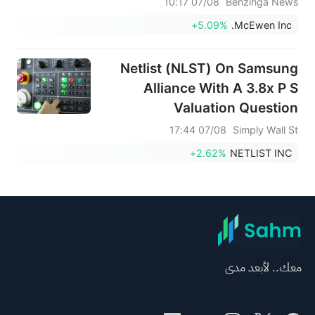
07/08 10:17
Benzinga News
+5.09%
McEwen Inc.
Netlist (NLST) On Samsung
Alliance With A 3.8x P S
Valuation Question
07/08 17:44
Simply Wall St
+2.62%
NETLIST INC
معك.. لأبعد مدى