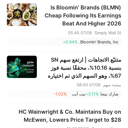
Is Bloomin' Brands (BLMN)
Cheap Following Its Earnings
Beat And Higher 2026
Guidance?
07/08 05:45
Simply Wall St
+0.64%
Bloomin' Brands, Inc.
متتبّع الاتجاهات | ارتفع سهم SN
بنسبة 10.16%، محققًا نسبة فوز
67%، وهو السهم الذي تم اختياره
الأسبوع الماضي؛ يشهد قطاع
منصة سهم
07/08 08:00
الأجهزة المنزلية انتعاشًا ملحوظًا - لا
شارك نينجا
+3.11%
نيت أبب
-1.02%
تفوتوا أبرز تحركات الأسبوع المقبل
HC Wainwright & Co. Maintains Buy on
McEwen, Lowers Price Target to $28