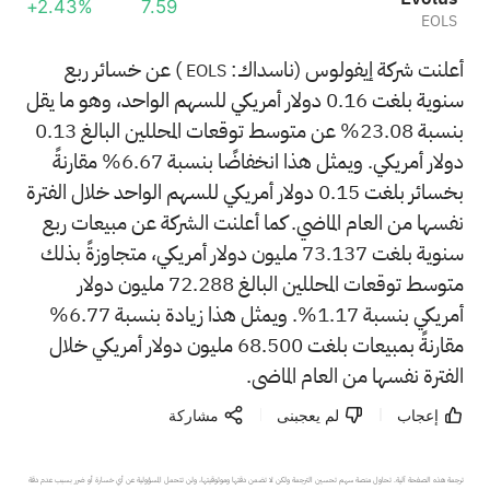
+2.43%
7.59
EOLS
أعلنت شركة إيفولوس (ناسداك:
) عن خسائر ربع
EOLS
سنوية بلغت 0.16 دولار أمريكي للسهم الواحد، وهو ما يقل
بنسبة 23.08% عن متوسط توقعات المحللين البالغ 0.13
دولار أمريكي. ويمثل هذا انخفاضًا بنسبة 6.67% مقارنةً
بخسائر بلغت 0.15 دولار أمريكي للسهم الواحد خلال الفترة
نفسها من العام الماضي. كما أعلنت الشركة عن مبيعات ربع
سنوية بلغت 73.137 مليون دولار أمريكي، متجاوزةً بذلك
متوسط توقعات المحللين البالغ 72.288 مليون دولار
أمريكي بنسبة 1.17%. ويمثل هذا زيادة بنسبة 6.77%
مقارنةً بمبيعات بلغت 68.500 مليون دولار أمريكي خلال
الفترة نفسها من العام الماضي.
إعجاب
لم يعجبنى
مشاركة
ترجمة هذه الصفحة آلية. تحاول منصة سهم تحسين الترجمة ولكن لا تضمن دقتها وموثوقيتها، ولن تتحمل المسؤولية عن أي خسارة أو ضرر بسبب عدم دقة 