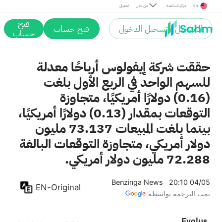
En
مركز المساعدة
من نحن
تحميل
فتح
التسجيل / تسجيل الدخول
فتح حساب
حساب
حققت شركة إيفولوس أرباحًا معدلة
للسهم الواحد في الربع الأول بلغت
(0.16) دولارًا أمريكيًا، متجاوزة
التوقعات بمقدار (0.13) دولارًا أمريكيًا،
بينما بلغت المبيعات 73.137 مليون
دولار أمريكي، متجاوزة التوقعات البالغة
72.288 مليون دولار أمريكي.
Benzinga News
20:10 04/05
EN-Original
تمت الترجمة بواسطة
Evolus