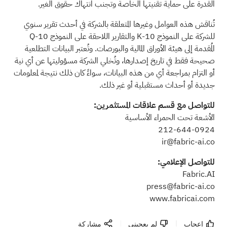
القدرة على حماية تقنيتها الخاصة وتجنب انتهاك حقوق الغير.
تُناقش هذه العوامل وغيرها المتعلقة بالشركة في أحدث تقرير سنوي
للشركة على النموذج 10-K والتقارير اللاحقة على النموذج 10-Q
المُقدمة إلى هيئة الأوراق المالية والبورصات. وتُعتبر البيانات التطلعية
صحيحة فقط في تاريخ إصدارها، وتُخلي الشركة مسؤوليتها عن أي نية
أو التزام بمراجعة أي من هذه البيانات، سواءً كان ذلك نتيجة لمعلومات
جديدة أو أحداث مستقبلية أو غير ذلك.
للتواصل مع قسم علاقات المستثمرين:
الأشعة تحت الحمراء الأساسية
212-644-0924
ir@fabric-ai.co
للتواصل الإعلامي:
Fabric.AI
press@fabric-ai.co
www.fabricai.com
إعجاب
لم يعجبنى
مشاركة