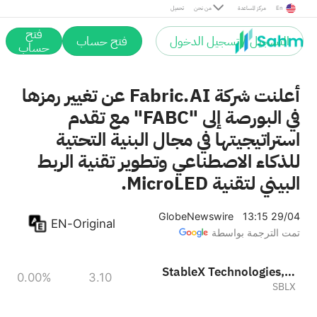
En
مركز المساعدة
من نحن
تحميل
فتح
التسجيل / تسجيل الدخول
فتح حساب
حساب
أعلنت شركة Fabric.AI عن تغيير رمزها
في البورصة إلى "FABC" مع تقدم
استراتيجيتها في مجال البنية التحتية
للذكاء الاصطناعي وتطوير تقنية الربط
البيني لتقنية MicroLED.
GlobeNewswire
13:15 29/04
EN-Original
تمت الترجمة بواسطة
StableX Technologies, Inc.
0.00%
3.10
SBLX