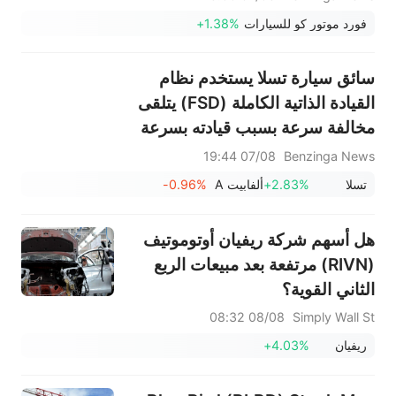
فورد موتور كو للسيارات
+1.38%
سائق سيارة تسلا يستخدم نظام
القيادة الذاتية الكاملة (FSD) يتلقى
مخالفة سرعة بسبب قيادته بسرعة
64 ميلاً في الساعة في منطقة
07/08 19:44
Benzinga News
السرعة المحددة فيها 45 ميلاً في
تسلا
+2.83%
ألفابيت A
-0.96%
الساعة: "لم أكن أقود السيارة".
هل أسهم شركة ريفيان أوتوموتيف
(RIVN) مرتفعة بعد مبيعات الربع
الثاني القوية؟
08/08 08:32
Simply Wall St
ريفيان
+4.03%