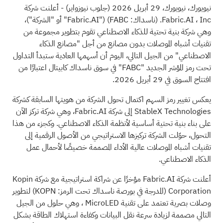
نيويورك، نيويورك، 29 أبريل 2026
(جلوب نيوزواير)
- أعلنت شركة
Fabric.AI
، Inc. (ناسداك: FABC) ("Fabric.AI" أو "الشركة")،
وهي شركة بنية تحتية للذكاء الاصطناعي تقوم بتطوير مجموعة من
تقنيات أشباه الموصلات بدون مصانع من أجل "مصانع الذكاء
الاصطناعي" من الجيل التالي، اليوم أن أسهمها العادية ستبدأ التداول
تحت رمز المؤشر الجديد "FABC" في سوق ناسداك كابيتال اعتبارًا من
افتتاح السوق في 29 أبريل 2026.
يعكس تغيير رمز السهم اكتمال تحول الشركة من هويتها السابقة كشركة
StableX Technologies إلى شركة Fabric.AI، وهي شركة تركز الآن
على بناء بنية تحتية أساسية لأنظمة الذكاء الاصطناعي. وكجزء من هذا
التحول، حوّلت الشركة تركيزها الاستراتيجي من الأصول الرقمية إلى
تقنيات أشباه الموصلات عالية الأداء المصممة خصيصًا لأحمال عمل
الذكاء الاصطناعي.
أعلنت شركة Fabric.AI مؤخرًا عن شراكة استراتيجية مع
شركة Kopin
Corporation
(المدرجة في بورصة ناسداك تحت الرمز: KOPN) لتطوير
وصلات بصرية تعتمد على تقنية MicroLED
، وهي حلول من الجيل
التالي مصممة لزيادة سرعة نقل البيانات وكفاءة استهلاك الطاقة بشكل