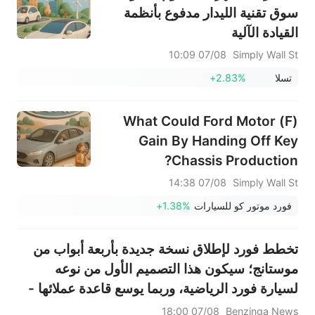
عملية فك حظر لأسهمه اليوم
سوق تقنية الليدار مدفوع بأنظمة
القيادة الآلية
07/08 10:09
Simply Wall St
تسلا
+2.83%
What Could Ford Motor (F)
Gain By Handing Off Key
Chassis Production?
07/08 14:38
Simply Wall St
فورد موتور كو للسيارات
+1.38%
تخطط فورد لإطلاق نسخة جديدة بأربعة أبواب من
موستانج؛ سيكون هذا التصميم الأول من نوعه
لسيارة فورد الرياضية، وربما يوسع قاعدة عملائها -
حصريًا لصحيفة وول ستريت جورنال
07/08 18:00
Benzinga News