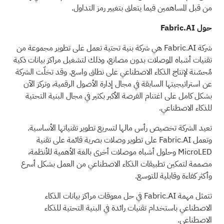
من قبل المساهمين فيما يتعلق بتغيير رمز التداول.
حول Fabric.AI
شركة
Fabric.AI
هي شركة بنية تحتية تعمل على تطوير مجموعة من
تقنيات أشباه الموصلات بدون مصانع، وذلك لتشغيل مراكز بيانات ذكية
مُحسّنة لإنتاج الذكاء الاصطناعي على نطاق واسع. وقد تخلّت الشركة
عن استراتيجيتها السابقة في مجال إدارة الأصول الرقمية، وتركز الآن
بشكل كامل على اغتنام الفرصة الأكبر بكثير في مجال البنية التحتية
للذكاء الاصطناعي.
تعيد الشركة تخصيص رأس مالها لتسريع تطوير تقنياتها الأساسية.
وتعمل Fabric.AI على تطوير وصلات بصرية قائمة على تقنية
MicroLED وحلول أشباه موصلات أخرى بالغة الأهمية للأنظمة،
مصممة لتمكين تطبيقات الذكاء الاصطناعي من العمل بشكل أسرع
وأكثر كفاءة وقابلية للتوسع.
تتمثل مهمة Fabric.AI في حل معوقات مراكز بيانات الذكاء
الاصطناعي باستخدام تقنيات رائدة في البنية التحتية للذكاء
الاصطناعي.