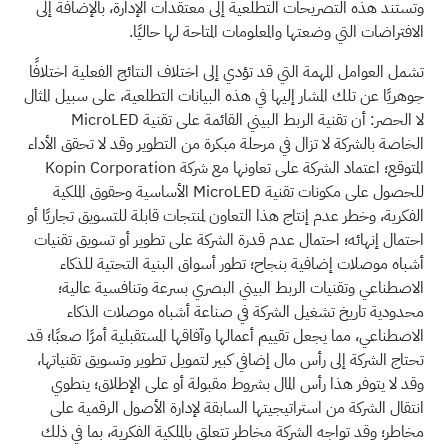
وتستند هذه التصريحات التطلعية إلى معتقدات الإدارة، بالإضافة إلى
الافتراضات التي وضعتها والمعلومات المتاحة لها حاليًا.
تشمل العوامل المهمة التي قد تؤدي إلى اختلاف النتائج الفعلية اختلافًا
جوهريًا عن تلك المشار إليها في هذه البيانات التطلعية، على سبيل المثال
لا الحصر: أن تقنية الربط البيني القائمة على تقنية MicroLED
الخاصة بالشركة لا تزال في مرحلة مبكرة من التطوير وقد لا تحقق الأداء
المتوقع؛ اعتماد الشركة على تعاونها مع شركة Kopin Corporation
للحصول على مكونات تقنية MicroLED الأساسية وحقوق الملكية
الفكرية، وخطر عدم إنتاج هذا التعاون لمنتجات قابلة للتسويق تجاريًا أو
احتمال إنهائه؛ احتمال عدم قدرة الشركة على تطوير أو تسويق تقنيات
أشباه موصلات إضافية بنجاح؛ تطور أسواق البنية التحتية للذكاء
الاصطناعي وتقنيات الربط البيني البصري بسرعة وتنافسية عالية؛
محدودية تاريخ تشغيل الشركة في صناعة أشباه موصلات الذكاء
الاصطناعي، مما يجعل تقييم أعمالها وآفاقها المستقبلية أمرًا صعبًا؛ قد
تحتاج الشركة إلى رأس مال إضافي كبير لتمويل تطوير وتسويق تقنياتها،
وقد لا يتوفر هذا رأس المال بشروط مقبولة أو على الإطلاق؛ ينطوي
انتقال الشركة من استراتيجيتها السابقة لإدارة الأصول الرقمية على
مخاطر؛ وقد تواجه الشركة مخاطر تتعلق بالملكية الفكرية، بما في ذلك