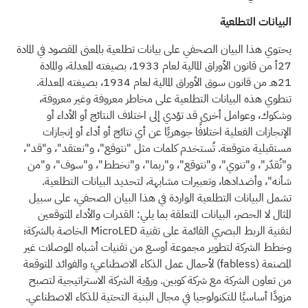
البيانات التطلعية
يحتوي هذا البيان الصحفي على بيانات تطلعية بالمعنى المقصود في المادة
27أ من قانون الأوراق المالية لعام 1933، بصيغته المعدلة، والمادة
21هـ من قانون سوق الأوراق المالية لعام 1934، بصيغته المعدلة.
تنطوي هذه البيانات التطلعية على مخاطر معروفة وغير معروفة،
وشكوك، وعوامل أخرى قد تؤدي إلى اختلاف النتائج أو الأداء أو
الإنجازات الفعلية اختلافًا جوهريًا عن أي نتائج أو أداء أو إنجازات
مستقبلية متوقعة. تُستخدم كلمات مثل "نتوقع"، و"نعتقد"، و"قد"،
و"نُقدّر"، و"ننوي"، و"نتوقع"، و"ربما"، و"نخطط"، و"سوف"، و"من
شأنه"، وأضدادها، وتعبيرات مشابهة، لتحديد البيانات التطلعية.
تشمل البيانات التطلعية الواردة في هذا البيان الصحفي، على سبيل
المثال لا الحصر، البيانات المتعلقة بما يلي: القدرات والأداء المتوقعين
لتقنية الربط البصري القائمة على تقنية MicroLED الخاصة بالشركة؛
وخطط الشركة لتطوير مجموعة أوسع من تقنيات أشباه الموصلات غير
المصنعة
(fabless)
لأحمال عمل الذكاء الاصطناعي؛ والفوائد المتوقعة
من تعاون الشركة مع شركة كوبين. ورؤية الشركة الاستراتيجية لتصبح
مزودًا أساسيًا للتكنولوجيا في مجال البنية التحتية للذكاء الاصطناعي.