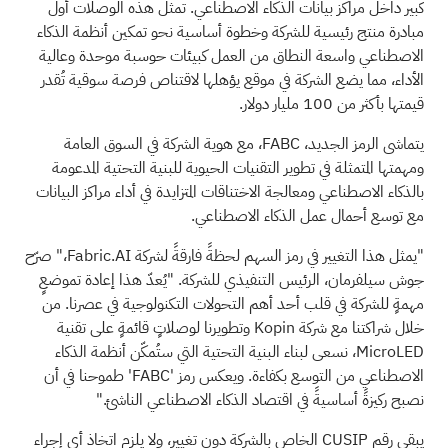
كبير داخل مراكز بيانات الذكاء الاصطناعي. تمثل هذه الوصلات أول
مبادرة منتج رئيسية للشركة وخطوة أساسية نحو تمكين أنظمة الذكاء
الاصطناعي واسعة النطاق من العمل كبيئات حوسبة موحدة وعالية
الأداء، مما يضع الشركة في موقع يؤهلها لاقتناص فرصة سوقية تُقدر
قيمتها بأكثر من 100 مليار دولار.
يتماشى الرمز الجديد، FABC، مع هوية الشركة في السوق العامة
ومهمتها المتمثلة في تطوير التقنيات الحيوية للبنية التحتية المدعومة
بالذكاء الاصطناعي ومعالجة الاختناقات المتزايدة في أداء مراكز البيانات
مع توسع أحمال عمل الذكاء الاصطناعي.
"يمثل هذا التغيير في رمز السهم لحظةً فارقةً لشركة Fabric.AI،" صرّح
جوش سيلفرمان، الرئيس التنفيذي للشركة. "يُعدّ هذا إعادة تموضعٍ
مهمةٍ للشركة في قلب أحد أهم التحولات التكنولوجية في عصرنا. من
خلال شراكتنا مع شركة Kopin وتطويرنا لوصلاتٍ قائمةٍ على تقنية
MicroLED، نسعى لبناء البنية التحتية التي ستُمكّن أنظمة الذكاء
الاصطناعي من التوسع بكفاءة. ويعكس رمز 'FABC' طموحنا في أن
نصبح ركيزةً أساسيةً في اقتصاد الذكاء الاصطناعي الناشئ."
يبقى رقم CUSIP الخاص بالشركة دون تغيير، ولا يلزم اتخاذ أي إجراء