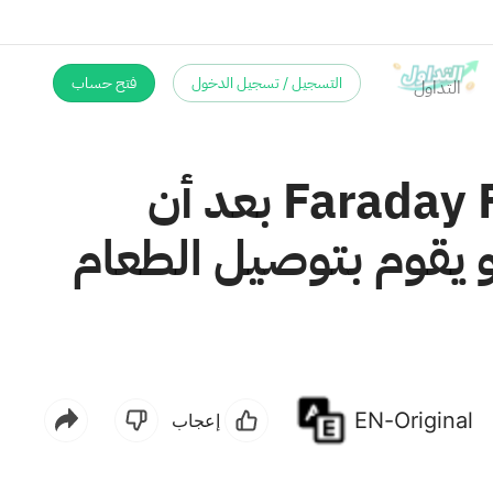
التسجيل / تسجيل الدخول
فتح حساب
ارتفعت أسهم شركة Faraday Future Intelligent Electric بعد أن
ة روبوتها رباعي الأرجل FX Aegis وهو يقوم بتوصيل الطعام
EN-Original
إعجاب