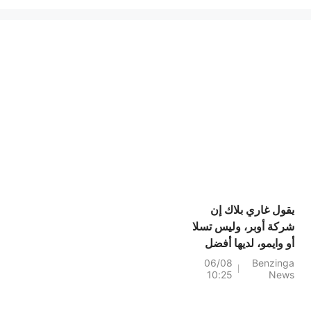
يقول غاري بلاك إن
شركة أوبر، وليس تسلا
أو وايمو، لديها أفضل
فرصة لتقديم سيارات
06/08
Benzinga
10:25
News
الأجرة ذاتية القيادة
للجماهير.