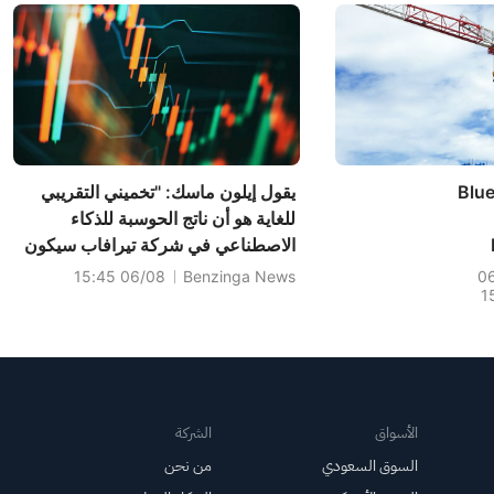
Blue
يقول إيلون ماسك: "تخميني التقريبي
للغاية هو أن ناتج الحوسبة للذكاء
الاصطناعي في شركة تيرافاب سيكون
De
حوالي 25% لسيارة تسلا أوبتيموس
06/08 15:45
Benzinga News
0
1
A
وحوالي 75% للمركبات الفضائية التي
تعمل بالذكاء الاصطناعي".
الأسواق
الشركة
السوق السعودي
من نحن