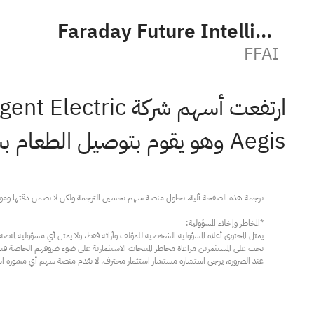
Faraday Future Intelligent Electric
FFAI
Aegis وهو يقوم بتوصيل الطعام بشكل مستقل.
عند الضرورة، يرجى استشارة مستشار استثمار محترف. لا تقدم منصة سهم أي مشورة استثم