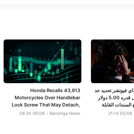
اي فيوتشر تحديد حد
Honda Recalls 43,913
أدنى لسعر التحويل قدره 5.00 دولار
Motorcycles Over Handlebar
السندات القابلة
Lock Screw That May Detach,
وتخطط لتقديم
Interfere With Steering
06/08 08:35
Benzinga News
05/08 21:14
عن التحويل وتمويل
ل.