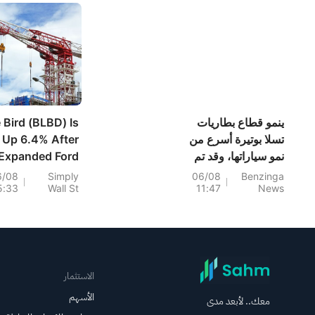
ينمو قطاع بطاريات
 Bird (BLBD) Is
تسلا بوتيرة أسرع من
Up 6.4% After
نمو سياراتها، وقد تم
Expanded Ford
افتتاح مصنع جديد في
al And Q3 Beat
6/08
Simply
06/08
Benzinga
5:33
Wall St
11:47
News
تكساس لإنتاج بطاريات
nd Raise - Has
ميجاباك 3.
The Bull Case
Changed?
الاستثمار
الأسهم
معك.. لأبعد مدى