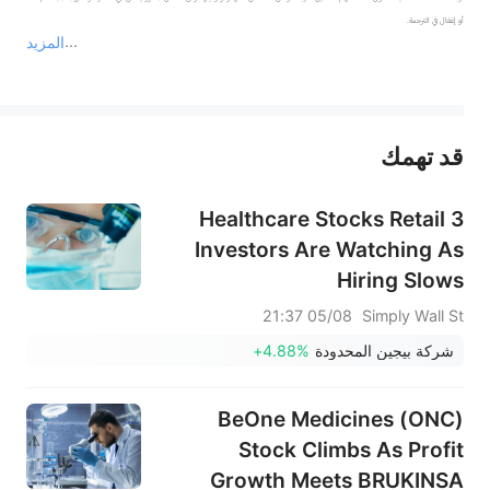
المزيد
يمثل المحتوى أعلاه المسؤولية الشخصية للمؤلف وآرائه فقط، ولا يمثل أي مسؤولية لمنصة سهم، ولا يمكن لمنصة سهم تأكيد صحة ودقة ومصداقية المحتوى 
قد تهمك
عند الضرورة، يرجى استشارة مستشار استثمار محترف. لا تقدم منصة سهم أي مشورة استثمارية، ولا تقدم أي التزامات أو ضمانات.
3 Healthcare Stocks Retail
Investors Are Watching As
Hiring Slows
05/08 21:37
Simply Wall St
شركة بيجين المحدودة
+4.88%
BeOne Medicines (ONC)
Stock Climbs As Profit
Growth Meets BRUKINSA