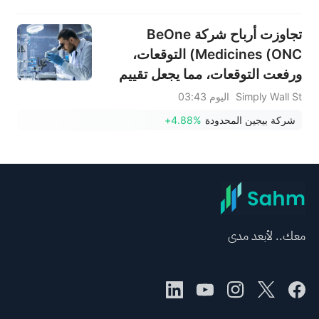
تجاوزت أرباح شركة BeOne
Medicines (ONC) التوقعات،
ورفعت التوقعات، مما يجعل تقييم
الشركة محط أنظار المستثمرين.
Simply Wall St
اليوم 03:43
شركة بيجين المحدودة
+4.88%
معك.. لأبعد مدى