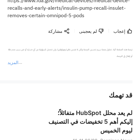
https://www.fda.gov/medical-devices/medical-device-
recalls-and-early-alerts/insulin-pump-recall-insulet-
removes-certain-omnipod-5-pods
إعجاب
لم يعجبنى
مشاركة
ترجمة هذه الصفحة آلية. تحاول منصة سهم تحسين الترجمة ولكن لا تضمن دقتها وموثوقيتها، ولن تتحمل المسؤولية عن أي خسارة أو ضرر بسبب عدم دقة 
المزيد
يمثل المحتوى أعلاه المسؤولية الشخصية للمؤلف وآرائه فقط، ولا يمثل أي مسؤولية لمنصة سهم، ولا يمكن لمنصة سهم تأكيد صحة ودقة ومصداقية المحتوى 
قد تهمك
عند الضرورة، يرجى استشارة مستشار استثمار محترف. لا تقدم منصة سهم أي مشورة استثمارية، ولا تقدم أي التزامات أو ضمانات.
لم يعد محلل HubSpot متفائلاً؛
إليكم أهم 5 تخفيضات في التصنيف
ليوم الخميس