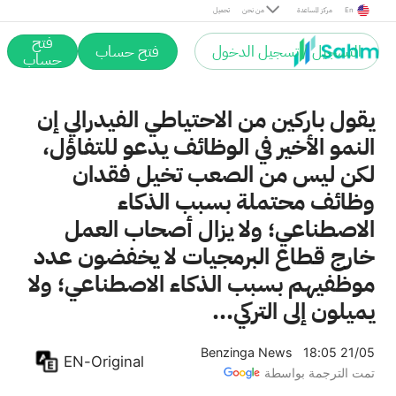
En
مركز المساعدة
من نحن
تحميل
فتح
التسجيل / تسجيل الدخول
فتح حساب
حساب
يقول باركين من الاحتياطي الفيدرالي إن
النمو الأخير في الوظائف يدعو للتفاؤل،
لكن ليس من الصعب تخيل فقدان
وظائف محتملة بسبب الذكاء
الاصطناعي؛ ولا يزال أصحاب العمل
خارج قطاع البرمجيات لا يخفضون عدد
موظفيهم بسبب الذكاء الاصطناعي؛ ولا
يميلون إلى التركي...
Benzinga News
18:05 21/05
EN-Original
تمت الترجمة بواسطة