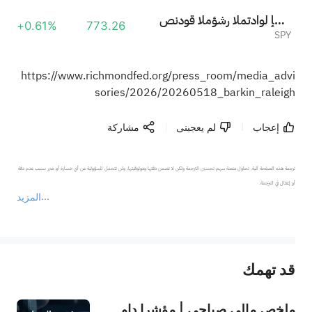
صندوق المؤشر المتداول إس آند بي 500 SPDR
+0.61%
773.26
SPY
https://www.richmondfed.org/press_room/media_advi
sories/2026/20260518_barkin_raleigh
إعجاب
لم يعجبنى
مشاركة
ترجمة هذه الصفحة آلية. تحاول منصة سهم تحسين الترجمة ولكن لا تضمن دقتها وموثوقيتها، ولن تتحمل المسؤولية عن أي خسارة أو ضرر بسبب عدم دقة 
المزيد
يمثل المحتوى أعلاه المسؤولية الشخصية للمؤلف وآرائه فقط، ولا يمثل أي مسؤولية لمنصة سهم، ولا يمكن لمنصة سهم تأكيد صحة ودقة ومصداقية المحتوى 
قد تهمك
عند الضرورة، يرجى استشارة مستشار استثمار محترف. لا تقدم منصة سهم أي مشورة استثمارية، ولا تقدم أي التزامات أو ضمانات.
ملخص مالي صباحي | مؤشرا داو