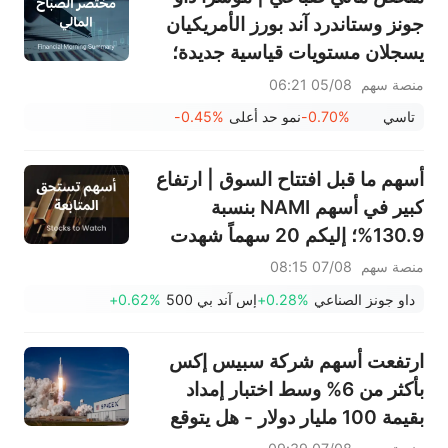
جونز وستاندرد آند بورز الأمريكيان
يسجلان مستويات قياسية جديدة؛
سهم بالانتير يرتفع بنسبة 29.5%
منصة سهم
05/08 06:21
بعد تجاوز توقعات الأرباح؛ شركة
تاسي
-0.70%
نمو حد أعلى
-0.45%
مرافق (2083) تحقق نموًا في
الإيرادات بنسبة 13.6%
أسهم ما قبل افتتاح السوق | ارتفاع
كبير في أسهم NAMI بنسبة
130.9%؛ إليكم 20 سهماً شهدت
تحركات قبل افتتاح السوق (7
منصة سهم
07/08 08:15
أغسطس)
داو جونز الصناعي
+0.28%
إس آند بي 500
+0.62%
ارتفعت أسهم شركة سبيس إكس
بأكثر من 6% وسط اختبار إمداد
بقيمة 100 مليار دولار - هل يتوقع
المستثمرون الأذكياء وصول السهم