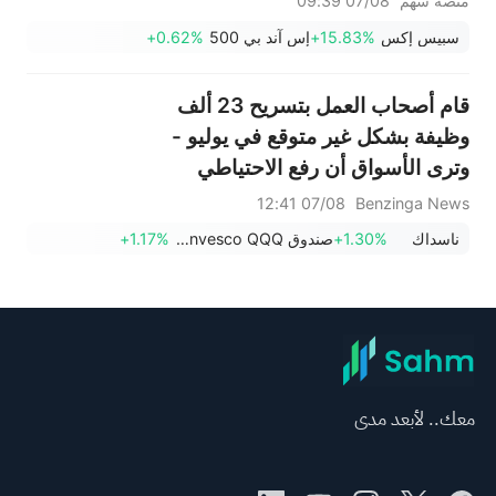
منصة سهم
07/08 09:39
إلى أدنى مستوى له؟
سبيس إكس
+15.83%
إس آند بي 500
+0.62%
قام أصحاب العمل بتسريح 23 ألف
وظيفة بشكل غير متوقع في يوليو -
وترى الأسواق أن رفع الاحتياطي
الفيدرالي لأسعار الفائدة في
07/08 12:41
Benzinga News
سبتمبر أقل احتمالاً.
ناسداك
+1.30%
صندوق Invesco QQQ، السلسلة 1
+1.17%
معك.. لأبعد مدى