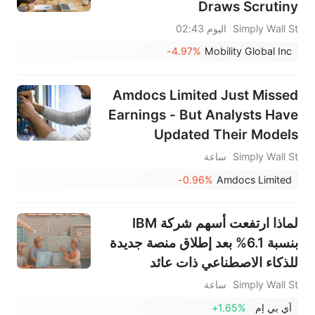
Draws Scrutiny
Simply Wall St
اليوم 02:43
-4.97%
Mobility Global Inc
Amdocs Limited Just Missed
Earnings - But Analysts Have
Updated Their Models
Simply Wall St
ساعة
-0.96%
Amdocs Limited
لماذا ارتفعت أسهم شركة IBM
بنسبة 6.1% بعد إطلاق منصة جديدة
للذكاء الاصطناعي ذات عائد
استثماري مميز وإنجازات بارزة في
Simply Wall St
ساعة
مجال الحوسبة الكمومية؟
آي بي إم
+1.65%