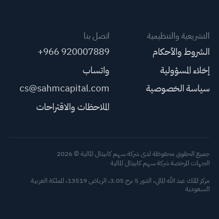
التشريعية والتنظيمية
اتصل بنا
الشروط والأحكام
+966 920007889
إخلاء المسؤولية
واتساب
سياسة الخصوصية
cs@sahmcapital.com
الملاحظات والاقتراحات
جميع الحقوق محفوظة لدى شركة سهم كابيتال المالية © 2026
الجهات المرخصة شركة سهم كابيتال المالية
مركز الملك عبد الله المالي، الدور 5 برج 3.05، الرياض 13519، المملكة العربية
السعودية