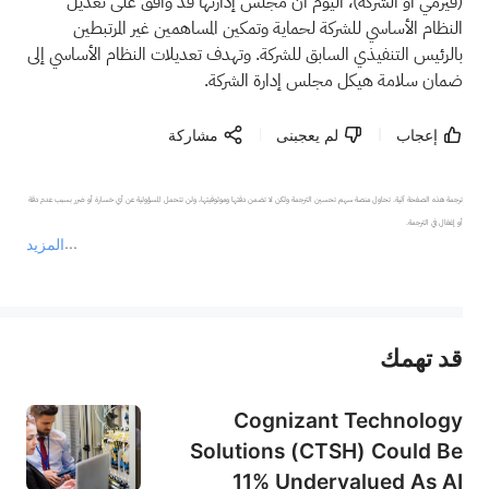
(فيرمي أو الشركة)، اليوم أن مجلس إدارتها قد وافق على تعديل
النظام الأساسي للشركة لحماية وتمكين المساهمين غير المرتبطين
بالرئيس التنفيذي السابق للشركة. وتهدف تعديلات النظام الأساسي إلى
ضمان سلامة هيكل مجلس إدارة الشركة.
إعجاب
لم يعجبنى
مشاركة
ترجمة هذه الصفحة آلية. تحاول منصة سهم تحسين الترجمة ولكن لا تضمن دقتها وموثوقيتها، ولن تتحمل المسؤولية عن أي خسارة أو ضرر بسبب عدم دقة 
المزيد
يمثل المحتوى أعلاه المسؤولية الشخصية للمؤلف وآرائه فقط، ولا يمثل أي مسؤولية لمنصة سهم، ولا يمكن لمنصة سهم تأكيد صحة ودقة ومصداقية المحتوى 
قد تهمك
عند الضرورة، يرجى استشارة مستشار استثمار محترف. لا تقدم منصة سهم أي مشورة استثمارية، ولا تقدم أي التزامات أو ضمانات.
Cognizant Technology
Solutions (CTSH) Could Be
11% Undervalued As AI