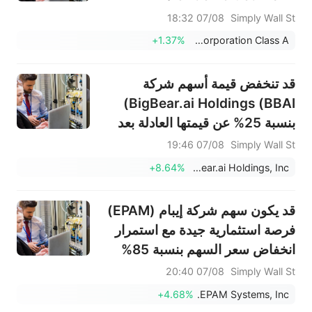
Expansion Builds
07/08 18:32
Simply Wall St
+1.37%
Cognizant Technology Solutions Corporation Class A
قد تنخفض قيمة أسهم شركة
BigBear.ai Holdings (BBAI)
بنسبة 25% عن قيمتها العادلة بعد
إعلان توقعات الأرباح.
07/08 19:46
Simply Wall St
+8.64%
BigBear.ai Holdings, Inc.
قد يكون سهم شركة إيبام (EPAM)
فرصة استثمارية جيدة مع استمرار
انخفاض سعر السهم بنسبة 85%
07/08 20:40
Simply Wall St
+4.68%
EPAM Systems, Inc.