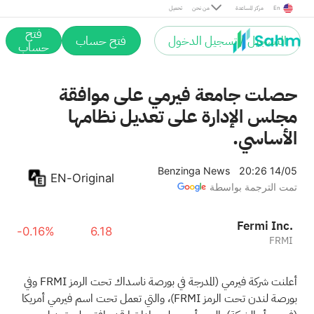
En
مركز المساعدة
من نحن
تحميل
فتح
التسجيل / تسجيل الدخول
فتح حساب
حساب
حصلت جامعة فيرمي على موافقة
مجلس الإدارة على تعديل نظامها
الأساسي.
Benzinga News
20:26 14/05
EN-Original
تمت الترجمة بواسطة
Fermi Inc.
-0.16%
6.18
FRMI
أعلنت شركة فيرمي (المدرجة في بورصة ناسداك تحت الرمز FRMI وفي
بورصة لندن تحت الرمز FRMI)، والتي تعمل تحت اسم فيرمي أمريكا