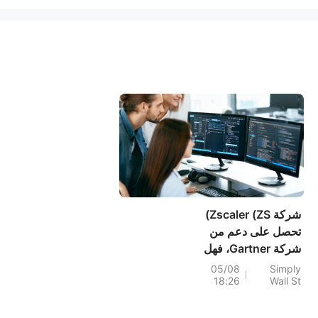
شركة Zscaler (ZS)
تحصل على دعم من
شركة Gartner، فهل
لا تزال هناك إمكانية
05/08
Simply
18:26
Wall St
لزيادة قيمتها؟