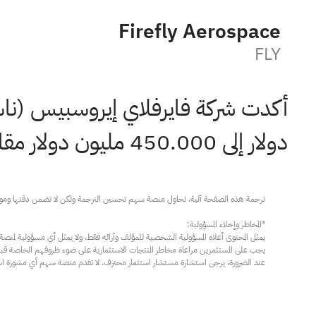
Firefly Aerospace
FLY
أكدت شركة فايرفلاي إيروسبيس (ن
دولار إلى 450.000 مليون دولار مقابل تقديرات بلغت 432.450 مليون دولار.
عند الضرورة، يرجى استشارة مستشار استثمار محترف. لا تقدم منصة سهم أي مشورة استثم