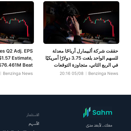
حققت شركة ألبيمارل أرباحًا معدلة
es Q2 Adj. EPS
للسهم الواحد بلغت 3.75 دولارًا أمريكيًا
$1.57 Estimate,
في الربع الثاني، متجاوزة التوقعات
$576.461M Beat
البالغة 3.24 دولارًا أمريكيًا، وبلغت
000M Estimate
Benzinga News
05/08 20:16
Benzinga News
مبيعاتها 1.743 مليار دولار أمريكي،
متجاوزة التوقعات البالغة 1.603 مليار
دولار أمريكي.
الاستثمار
الأسهم
معك.. لأبعد مدى