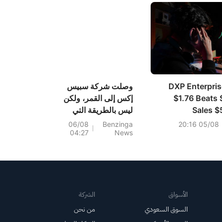
DXP Enterpris
وصلت شركة سبيس
$1.76 Beats 
إكس إلى القمر، ولكن
Sales 
ليس بالطريقة التي
$543.
كان إيلون ماسك
06/08
Benzinga
05/08 20:16
04:27
News
يخطط لها.
الأسواق
الشركة
السوق السعودي
من نحن