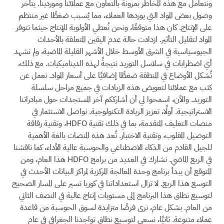
ونتعامل مع هذه المخاطر بمرونة بالتعاون مع عملائنا وموردينا. يتأخر
وصول بعض المواد التي يوردها العملاء، مما يُسبب ضغطًا غير منتظم
على الإنتاج. كان هذا متوقعًا، ونحن نُعطي الأولوية للإنتاج حيثما تتوفر
المواد لتقليل التأثير. ازدادت حالة عدم اليقين المتعلقة بالأحداث
الجيوسياسية في الشرق الأوسط خلال الأشهر القليلة الماضية، ولم نشهد
أي اضطرابات في سلاسل التوريد نتيجةً لهذه الديناميكيات. مع ذلك،
تُشكل الأوضاع في المنطقة ضغطًا إضافيًا على أسعار المواد. نعمل عن
كثب مع عملائنا لتعويض هذه الزيادات في جميع مراحل سلسلة
التوريد. والآن، اسمحوا لي أن أشارككم آخر المستجدات حول مبادراتنا
الاستراتيجية. أولًا، تعزيز الريادة التكنولوجية. نواصل الاستثمار في
منصات التغليف المتقدمة، بما في ذلك تقنية HDFO، وتقنية رقاقة
التوصيل المقلوب، وتقنية الاختبار. تُعد هذه المنصات بالغة الأهمية
للجيل القادم من الذكاء الاصطناعي والحوسبة عالية الأداء، كما ناقشنا
في الربع الماضي. نشارك في العديد من برامج HDFO هذا العام، ومن
المتوقع أن يبدأ برنامج وحدة المعالجة المركزية لمراكز البيانات الأحدث في
التوسع هذا الربع. لا تزال استعداداتنا في كوريا تسير على المسار الصحيح
لتوسيع نطاق هذا البرنامج إلى مستويات إنتاج عالية في النصف الثاني
من العام. بشكل عام، نرى فرصًا متزايدة لسوق الحوسبة من قاعدة
عملاء متنوعة. ثانيًا، نسعى لتوسيع نطاق تواجدنا الجغرافي في عام