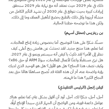
ذلك في عام 2029 حيث نعتقد أنه مع نهاية عام 2029 سنحقق
إيرادات كبيرة بحيث نتوقع في عام 2030 أن نشهد التأثير الكامل من
منشأة أريزونا وكل ذلك بالطبع يخضع لتأهيل العملاء وما إلى ذلك،
ولكن هذا ما توضحه خطتنا الحالية.
بن ريتزيس (محلل أسهم)
حسنًا، شكرًا على هذا التوضيح. أما بخصوص زيادة إنتاج المعالجات،
كما تعلم، هذا منتج جديد. لقد تحدثتَ عن هامش ربح أعلى. كيف
ننظر إلى الأمر؟ لقد ذكرتَ يا كيفن أنه سيستمر وينمو في عام 2027.
هل ترى مستقبلًا واعدًا لأعمال المعالجات، سواءً ARM أو حتى x86؟
وكيف تصف هذا النجاح؟ هل هو الأول؟ هل هو الوحيد الذي لديك
رؤية واضحة عنه، أم أن هذه الفئة قد تُصبح مساهمًا هامًا حتى بعد
النجاح الكبير؟ هذا ما فهمته.
كيفن إنجل (الرئيس التنفيذي)
أجل، أجل، شكرًا لك. أجل. أود أن أقول بشكل عام، كما تعلم، هناك
عوامل داعمة قوية، ومن الواضح أن الجهاز الذي سيبدأ الإنتاج أولًا،
كما تعلم، نرى فيه فرصًا كبيرة. مرة أخرى، الإنتاج يتزايد بشكل ملحوظ،