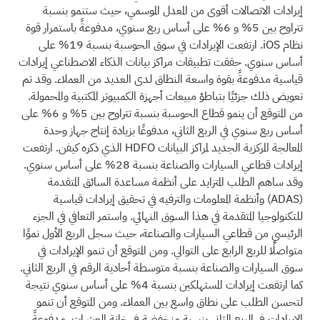
إيرادات الاتصالات أقوى من المعدل الموسمي، حيث ستنمو بنسبة
تتراوح بين 5% و 6% على أساس ربع سنوي، مدفوعةً باستمرار قوة
نظام iOS. ارتفعت الإيرادات في سوق الحوسبة بنسبة 19% على
أساس سنوي. حققت تطبيقات مراكز بيانات الذكاء الاصطناعي إيرادات
قياسية مدفوعةً بقوة واسعة النطاق لدى العديد من العملاء. وقد تم
تعويض ذلك جزئيًا بتباطؤ مبيعات أجهزة الكمبيوتر المكتبية والمحمولة.
من المتوقع أن ينمو قطاع الحوسبة بنسبة تتراوح بين 5% و 6% على
أساس ربع سنوي في الربع الثاني، مدفوعًا بزيادة إنتاج جهاز وحدة
المعالجة المركزية الجديد لمراكز البيانات HDFO الذي ذكره كيفن. ارتفعت
إيرادات قطاعي السيارات والصناعة بنسبة 28% على أساس سنوي.
وقد ساهم الطلب المتزايد على أنظمة مساعدة السائق المتقدمة
(ADAS)
وأنظمة المعلومات والترفيه في تحقيق إيرادات قياسية
للتكنولوجيا المتقدمة في هذا السوق النهائي. واستمر التعافي في الجزء
الرئيسي من قطاعي السيارات والصناعة، حيث سجل الربع الأول نموًا
متواصلًا للربع الرابع على التوالي. ومن المتوقع أن تنمو الإيرادات في
سوق السيارات والصناعة بنسبة متوسطة أحادية الرقم في الربع الثاني.
كما ارتفعت إيرادات المستهلكين بنسبة 4% على أساس سنوي نتيجة
لتحسن الطلب على نطاق واسع بين العملاء. ومن المتوقع أن تنمو
الإيرادات في الربع الثاني بنسبة منخفضة في خانة العشرات، مدفوعةً