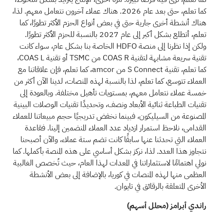
كما تعلم، حتى بعد عام 2026. هناك عملاء آخرون نتعامل معهم. لذا،
هناك أنشطة أخرى جارية حتى في بعض أنواع الحزم الأكثر تطورًا، كما
تعلم، أتطلع بشكل أكبر إلى عام 2027 بالنسبة للحزم الأكثر تطورًا.
ولكن إذا نظرنا إلى منصة HDFO الخاصة بنا بشكل عام، سواء كانت
تقنية سريعة مشابهة لتقنية COAS R من TSMC أو تقنية COAS L،
كما تعلم، تقنية S Connect من amcor، كما تعلم، فإن علاقاتنا مع
العملاء تتوسع، كما تعلم، لذا بالنسبة لهذه المنصات، لدينا الآن أكثر من
خمسة عملاء نتعامل معهم، بمستويات تأهيل مختلفة. وبالعودة إلى
تقنيات الطباعة ثنائية الأبعاد ونصف، وتحديدًا تقنيات الوصلات البينية
المصنوعة من السيليكون، فبينما نخفض تدريجيًا حجم مبيعاتنا للعملاء
القدامى، نلاحظ استمرار ازدياد عدد العملاء المنضمين إلينا. فقاعدة
العملاء التي تحدثنا عنها سابقًا كانت تضم ستة عملاء، والآن أصبحنا
نتجاوز هذا العدد. لذا، نركز بشكل أساسي على هذه المنصة بأكملها. كما
نولي اهتمامًا لاستثماراتنا في المعدات لهذا العام، حيث تُخصص الغالبية
العظمى منها لهذه المنصات في كوريا، بالإضافة إلى بعض الأنشطة
الأخرى المتعلقة بالرقائق في تايوان.
راندي أبرامز (محلل أسهم)