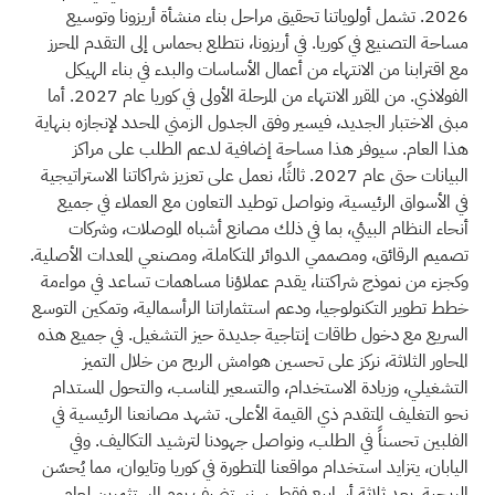
2026. تشمل أولوياتنا تحقيق مراحل بناء منشأة أريزونا وتوسيع
مساحة التصنيع في كوريا. في أريزونا، نتطلع بحماس إلى التقدم المحرز
مع اقترابنا من الانتهاء من أعمال الأساسات والبدء في بناء الهيكل
الفولاذي. من المقرر الانتهاء من المرحلة الأولى في كوريا عام 2027. أما
مبنى الاختبار الجديد، فيسير وفق الجدول الزمني المحدد لإنجازه بنهاية
هذا العام. سيوفر هذا مساحة إضافية لدعم الطلب على مراكز
البيانات حتى عام 2027. ثالثًا، نعمل على تعزيز شراكاتنا الاستراتيجية
في الأسواق الرئيسية، ونواصل توطيد التعاون مع العملاء في جميع
أنحاء النظام البيئي، بما في ذلك مصانع أشباه الموصلات، وشركات
تصميم الرقائق، ومصممي الدوائر المتكاملة، ومصنعي المعدات الأصلية.
وكجزء من نموذج شراكتنا، يقدم عملاؤنا مساهمات تساعد في مواءمة
خطط تطوير التكنولوجيا، ودعم استثماراتنا الرأسمالية، وتمكين التوسع
السريع مع دخول طاقات إنتاجية جديدة حيز التشغيل. في جميع هذه
المحاور الثلاثة، نركز على تحسين هوامش الربح من خلال التميز
التشغيلي، وزيادة الاستخدام، والتسعير المناسب، والتحول المستدام
نحو التغليف المتقدم ذي القيمة الأعلى. تشهد مصانعنا الرئيسية في
الفلبين تحسناً في الطلب، ونواصل جهودنا لترشيد التكاليف. وفي
اليابان، يتزايد استخدام مواقعنا المتطورة في كوريا وتايوان، مما يُحسّن
الربحية. بعد ثلاثة أسابيع فقط، سنستضيف يوم المستثمرين لعام