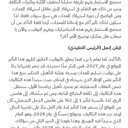
مجتمع الاستثمار يفهم طريقة تحليلنا لتخفيف الملكية وتأثيرات التكلفة.
وجزء من ذلك هو التفكير في استهلاك المبنى مقابل استهلاك المعدات.
ومن الواضح أن دورة استهلاك المعدات هي سبع سنوات فقط. لذا
سيكون لذلك تأثير أكبر مع إدخالنا للمعدات. أردنا فقط التأكد من أن
مجتمع الاستثمار يفهم هذه الديناميكيات ويفهم التوقيت. والآن يا
ميغان، هل يمكنكِ توضيح الأمر أكثر؟
كيفن إنجل (الرئيس التنفيذي)
بالتأكيد. كما تعلم يا بن، فيما يتعلق بالتوقيت الدقيق لظهور هذا التأثير
المتوقع في عام 2027، فمن المبكر جدًا تحديده. قد تتغير تقديراتنا بناءً
على توقيت تسليم المعدات وسرعة عملية التأهيل. للتذكير، يتبع هذا
التأثير نفس الإطار الذي شهدناه في فيتنام، حيث ستبدأ هذه التكاليف
ضمن النفقات التشغيلية، ثم بمجرد تأهيل برنامجنا الأول، ستنتقل
هذه التكاليف إلى تكلفة البضائع المباعة، ومن ثم ستُضاف إلى هامش
الربح. لذا، بالنسبة لتأثير 1 إلى 2% على هامش الدخل التشغيلي، كان
من المتوقع أن يستمر هذا التأثير لمدة عام كامل بناءً على تقديرنا الحالي
لموعد بدء هذه التكاليف. ونتوقع تحسنًا في عام 2028، وهو العام
الذي سنبدأ فيه التوسع. وهذا يقودنا إلى الجزء الثاني من سؤالك.
سنشهد بعض الإيرادات المتواضعة في عام 2028 والتي ستتوسع بعد