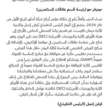
جينيفر جو (رئيسة قسم علاقات المستثمرين)
مساء الخير، وأهلاً بكم في مكالمة مؤتمر أرباح شركة أمكور للربع الأول من
عام 2026. ينضم إليّ اليوم الرئيس التنفيذي كيفن إنجل والمديرة
المالية ميغان فاوست. تم تقديم بياننا الصحفي الخاص بالأرباح إلى
هيئة الأوراق المالية والبورصات الأمريكية
(SEC)
بعد ظهر اليوم، وهو
متاح على صفحة علاقات المستثمرين في موقعنا الإلكتروني، بالإضافة إلى
شرائح العرض التقديمي المصاحبة لمكالمة اليوم. خلال هذا العرض،
سنستخدم مقاييس مالية غير متوافقة مع مبادئ المحاسبة المقبولة
عموماً
(GAAP)
، ويمكنكم الاطلاع على بيان التوفيق بينها وبين
المقاييس المالية المتوافقة مع مبادئ المحاسبة المقبولة عموماً في الشرائح.
سنقدم اليوم بيانات استشرافية بناءً على معتقداتنا وافتراضاتنا
وتوقعاتنا الحالية. يرجى الرجوع إلى بياننا الصحفي للاطلاع على إخلاء
المسؤولية بشأن البيانات الاستشرافية، وإلى ملفاتنا لدى هيئة الأوراق
المالية والبورصات الأمريكية
(SEC)
لمناقشة عوامل المخاطر والشكوك
التي قد تؤثر على نتائجنا المستقبلية. سأترك الآن المجال لكيفن.
كيفن إنجل (الرئيس التنفيذي)