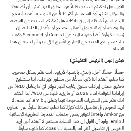
الأول، هل يُمكنكم التحدث قليلاً عن النطاق الذي يُمكن أن تُضيفه؟
والسؤال الثاني، أودّ الاستفسار أكثر قليلاً عن الحوسبة. أعتقد أنه مع
الزخم الذي تُلاحظه إنتل في eMib، هل يُمكنكم التحدث عن الفرصة،
والتوقيت، أو إمكانية تولي أعمال التصنيع أو الأعمال الداخلية، إن
وُجدت؟ وأودّ أيضاً معرفة المزيد عن Coass l أو S connect وكيف
يتمّ دمجها مع العديد من المشاريع الأخرى التي يبدو أنها تتجه في هذا
الاتجاه.
كيفن إنجل (الرئيس التنفيذي)
حسنًا. حسنًا. أجل، راندي. بالنسبة لأريزونا، أنت تفكر بشكل صحيح.
كما تعلم، أعتقد أننا ذكرنا سابقًا، من منظور الإيرادات، أننا نستطيع
تحقيق معدل إيرادات سنوي يقارب المليار دولار، أي ما يعادل 10% من
إيراداتنا المتوقعة لعام 2025، أو ما يزيد قليلًا عن 10%. لذا أعتقد
أنك تفكر على المستويات الصحيحة فيما يتعلق بـ emib. كما تعلم، لا
أريد الخوض في تفاصيل ذلك كثيرًا. كما تعلم، تحدثنا سابقًا عن التعاون
مع Amkor وIntel لتوفير بعض خدمات النمذجة الخارجية الإضافية
لـ emib، وأود أن أقول إن هذا النشاط مستمر. لا أعتقد أنني أريد
الخوض في تفاصيل أكثر. أما بالنسبة لـ coas L، كما ذكرت سابقًا،