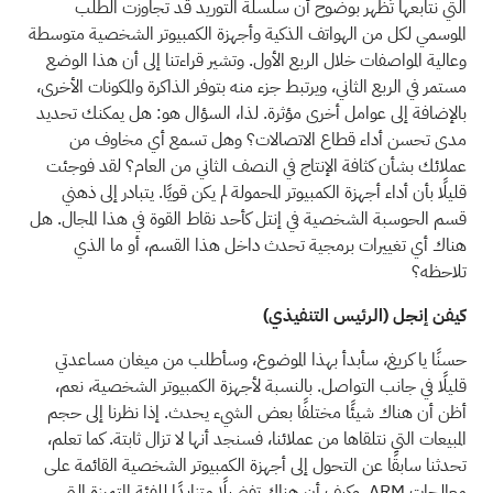
التي نتابعها تُظهر بوضوح أن سلسلة التوريد قد تجاوزت الطلب
الموسمي لكل من الهواتف الذكية وأجهزة الكمبيوتر الشخصية متوسطة
وعالية المواصفات خلال الربع الأول. وتشير قراءتنا إلى أن هذا الوضع
مستمر في الربع الثاني، ويرتبط جزء منه بتوفر الذاكرة والمكونات الأخرى،
بالإضافة إلى عوامل أخرى مؤثرة. لذا، السؤال هو: هل يمكنك تحديد
مدى تحسن أداء قطاع الاتصالات؟ وهل تسمع أي مخاوف من
عملائك بشأن كثافة الإنتاج في النصف الثاني من العام؟ لقد فوجئت
قليلًا بأن أداء أجهزة الكمبيوتر المحمولة لم يكن قويًا. يتبادر إلى ذهني
قسم الحوسبة الشخصية في إنتل كأحد نقاط القوة في هذا المجال. هل
هناك أي تغييرات برمجية تحدث داخل هذا القسم، أو ما الذي
تلاحظه؟
كيفن إنجل (الرئيس التنفيذي)
حسنًا يا كريغ، سأبدأ بهذا الموضوع، وسأطلب من ميغان مساعدتي
قليلًا في جانب التواصل. بالنسبة لأجهزة الكمبيوتر الشخصية، نعم،
أظن أن هناك شيئًا مختلفًا بعض الشيء يحدث. إذا نظرنا إلى حجم
المبيعات التي نتلقاها من عملائنا، فسنجد أنها لا تزال ثابتة. كما تعلم،
تحدثنا سابقًا عن التحول إلى أجهزة الكمبيوتر الشخصية القائمة على
معالجات ARM، وكيف أن هناك تفضيلًا متزايدًا للفئة المتميزة التي