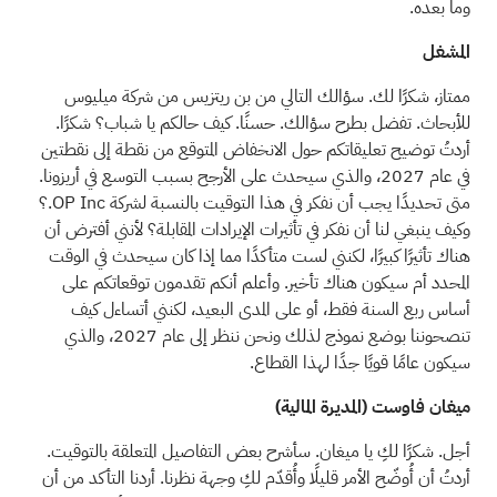
وما بعده.
المشغل
ممتاز، شكرًا لك. سؤالك التالي من بن ريتزيس من شركة ميليوس
للأبحاث. تفضل بطرح سؤالك. حسنًا. كيف حالكم يا شباب؟ شكرًا.
أردتُ توضيح تعليقاتكم حول الانخفاض المتوقع من نقطة إلى نقطتين
في عام 2027، والذي سيحدث على الأرجح بسبب التوسع في أريزونا.
متى تحديدًا يجب أن نفكر في هذا التوقيت بالنسبة لشركة OP Inc.؟
وكيف ينبغي لنا أن نفكر في تأثيرات الإيرادات المقابلة؟ لأنني أفترض أن
هناك تأثيرًا كبيرًا، لكنني لست متأكدًا مما إذا كان سيحدث في الوقت
المحدد أم سيكون هناك تأخير. وأعلم أنكم تقدمون توقعاتكم على
أساس ربع السنة فقط، أو على المدى البعيد، لكنني أتساءل كيف
تنصحوننا بوضع نموذج لذلك ونحن ننظر إلى عام 2027، والذي
سيكون عامًا قويًا جدًا لهذا القطاع.
ميغان فاوست (المديرة المالية)
أجل. شكرًا لكِ يا ميغان. سأشرح بعض التفاصيل المتعلقة بالتوقيت.
أردتُ أن أُوضّح الأمر قليلًا وأُقدّم لكِ وجهة نظرنا. أردنا التأكد من أن