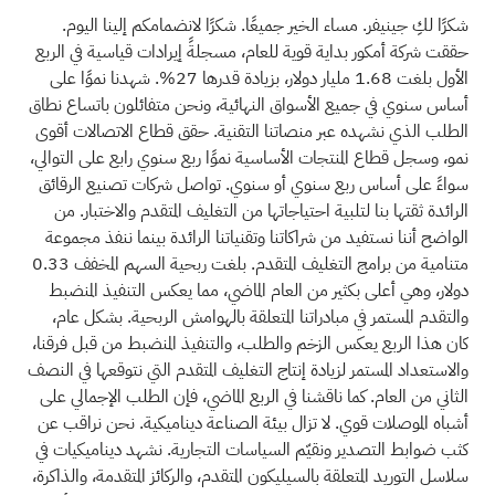
شكرًا لكِ جينيفر. مساء الخير جميعًا. شكرًا لانضمامكم إلينا اليوم.
حققت شركة أمكور بداية قوية للعام، مسجلةً إيرادات قياسية في الربع
الأول بلغت 1.68 مليار دولار، بزيادة قدرها 27%. شهدنا نموًا على
أساس سنوي في جميع الأسواق النهائية، ونحن متفائلون باتساع نطاق
الطلب الذي نشهده عبر منصاتنا التقنية. حقق قطاع الاتصالات أقوى
نمو، وسجل قطاع المنتجات الأساسية نموًا ربع سنوي رابع على التوالي،
سواءً على أساس ربع سنوي أو سنوي. تواصل شركات تصنيع الرقائق
الرائدة ثقتها بنا لتلبية احتياجاتها من التغليف المتقدم والاختبار. من
الواضح أننا نستفيد من شراكاتنا وتقنياتنا الرائدة بينما ننفذ مجموعة
متنامية من برامج التغليف المتقدم. بلغت ربحية السهم المخفف 0.33
دولار، وهي أعلى بكثير من العام الماضي، مما يعكس التنفيذ المنضبط
والتقدم المستمر في مبادراتنا المتعلقة بالهوامش الربحية. بشكل عام،
كان هذا الربع يعكس الزخم والطلب، والتنفيذ المنضبط من قبل فرقنا،
والاستعداد المستمر لزيادة إنتاج التغليف المتقدم التي نتوقعها في النصف
الثاني من العام. كما ناقشنا في الربع الماضي، فإن الطلب الإجمالي على
أشباه الموصلات قوي. لا تزال بيئة الصناعة ديناميكية. نحن نراقب عن
كثب ضوابط التصدير ونقيّم السياسات التجارية. نشهد ديناميكيات في
سلاسل التوريد المتعلقة بالسيليكون المتقدم، والركائز المتقدمة، والذاكرة،