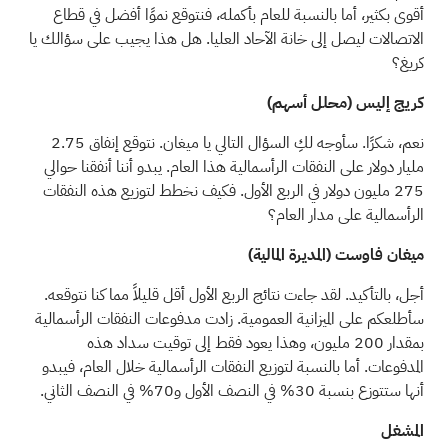
أقوى بكثير، أما بالنسبة للعام بأكمله، فنتوقع نموًا أفضل في قطاع
الاتصالات ليصل إلى خانة الآحاد العليا. هل هذا يجيب على سؤالك يا
كريغ؟
كريج إليس (محلل أسهم)
نعم، شكرًا. سأوجه لكِ السؤال التالي يا ميغان. نتوقع إنفاق 2.75
مليار دولار على النفقات الرأسمالية هذا العام. يبدو أننا أنفقنا حوالي
275 مليون دولار في الربع الأول. فكيف نخطط لتوزيع هذه النفقات
الرأسمالية على مدار العام؟
ميغان فاوست (المديرة المالية)
أجل، بالتأكيد. لقد جاءت نتائج الربع الأول أقل قليلاً مما كنا نتوقعه.
سأطلعكم على الميزانية العمومية. زادت مدفوعات النفقات الرأسمالية
بمقدار 200 مليون، وهذا يعود فقط إلى توقيت سداد هذه
المدفوعات. أما بالنسبة لتوزيع النفقات الرأسمالية خلال العام، فيبدو
أنها ستتوزع بنسبة 30% في النصف الأول و70% في النصف الثاني.
المشغل