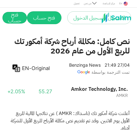
En
مركز المساعدة
من نحن
تحميل
فتح
التسجيل / تسجيل الدخول
فتح حساب
حساب
نص كامل: مكالمة أرباح شركة أمكور تك
للربع الأول من عام 2026
Benzinga News
21:49 27/04
EN-Original
تمت الترجمة بواسطة
Amkor Technology, Inc.
+2.05%
55.27
AMKR
أعلنت شركة أمكور تك (ناسداك:
AMKR
) عن نتائجها المالية للربع
الأول يوم الاثنين. وقد تم تقديم نص مكالمة الأرباح للربع الأول للشركة
أدناه.