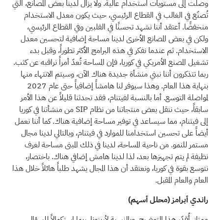
وصلت إلى مستويات استخدام عالية. ولا يزال لدينا بعض المصانع، التي
تُصنّع في الغالب في القطاع الرئيسي، حيث يكون معدل الاستخدام
منخفضًا. أعتقد أننا نشهد تحسنًا في الفلبين وفي القطاع الرئيسي،
ولكن في بعض المصانع الأخرى لدينا مساحة إضافية لتحسين معدل
الاستخدام. ثم عندما نفكر في هذه البرامج الأكثر تطوراً، وقبل بدء
تشغيل المصنع الأمريكي في كوريا، فإن المساحة تُعدّ أمراً نراقبه عن كثب.
ربما تتذكرون أننا نبني منشأة جديدة هناك الآن، وسيتم الانتهاء منها
بنهاية هذا العام. وهذا سيوفر لنا هامشاً إضافياً حتى عام 2027
لمواصلة التوسع. أما بالنسبة لفيتنام، فقد تحدثنا قليلاً عن هذا الأمر
سابقاً، حيث ننقل بعض منتجاتنا من نظام SIP من منشأتنا في كوريا
إلى فيتنام، مما سيساعد في توفير مساحة إضافية هناك. كما أننا نعمل
أيضاً على تحسين استخدامنا للموارد في فيتنام، وبالتالي لدينا مجال
مستمر للنمو. من ناحية المساحة، لدينا في ذلك المبنى مساحة لغرف
نظيفة لم يتم تجهيزها بعد، لذا لدينا هامش إضافي هناك. باختصار،
نتوسع بقوة في كوريا، ونعتقد أن هذا المجال يشهد طلباً هائلاً خلال هذا
العام والعام المقبل.
راندي أبرامز (محلل أسهم)
ممتاز. أُقدّر هذا التوضيح. وبالنسبة لأريزونا، ربما استكمالاً للسؤال