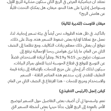
نعتقد أن ديناميكية العرض في الربع الثاني ستكون مشابهة للربع الأول،
وسنواصل إدارتها على هذا النحو. ميغان، هل يمكنكِ التحدث قليلًا
عن هامش الربح؟
ميغان فاوست (المديرة المالية)
بالتأكيد. في ظل هذه الظروف، نحن أيضاً في بيئة تسعير إيجابية. لذا،
نعمل مع عملائنا لإدارة بعض ضغوط التسعير هذه. وبناءً على ذلك،
نتوقع أن يغطي ذلك معظم زيادات التكاليف. ومع تطلعنا إلى النصف
الثاني من العام، ما زلنا نرى هوامش ربحنا الإجمالية ترتفع إلى
مستويات تتراوح بين 15% و19%. ونظراً لزيادة الاستخدام، فضلاً
عن التوسع المتوقع في قطاع الحوسبة لدينا المتعلق بمراكز البيانات،
سيكون لذلك أثر إيجابي على مزيج المنتجات، بالإضافة إلى زيادة قيمة
التغليف المتقدم. إذن، ستدعم هذه العناصر الثلاثة - التسعير
والاستخدام ومزيج المنتجات - هذا الارتفاع في النصف الثاني من العام.
كيفن إنجل (الرئيس التنفيذي)
نعم. واسمحوا لي أن أضيف بعض التفاصيل حول التسعير لتوضيح
الأمر. بالعودة إلى الربع الأول، بدأنا حينها بعض أنشطة التسعير التي