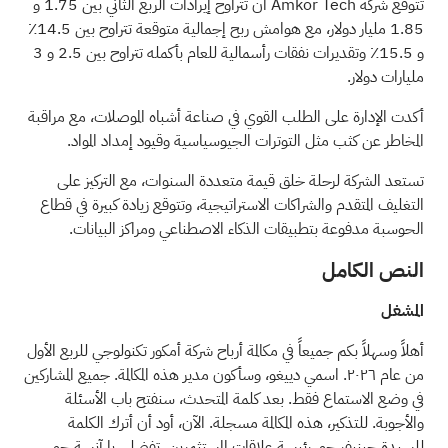
تتوقع شركة Amkor Tech أن تتراوح إيرادات الربع الثاني بين 1.75 و
1.85 مليار دولار، مع هوامش ربح إجمالية متوقعة تتراوح بين 14.5٪
و 15.5٪ وتقديرات نفقات رأسمالية للعام بأكمله تتراوح بين 2.5 و 3
مليارات دولار.
أكدت الإدارة على الطلب القوي في صناعة أشباه الموصلات، مع مراقبة
المخاطر عن كثب مثل التوترات الجيوسياسية وقيود إمداد المواد.
تستعد الشركة لرحلة خلق قيمة متعددة السنوات، مع التركيز على
التغليف المتقدم والشراكات الاستراتيجية، وتتوقع زيادة كبيرة في قطاع
الحوسبة مدفوعة بتطبيقات الذكاء الاصطناعي ومراكز البيانات.
النص الكامل
المشغل
أهلاً وسهلاً بكم جميعاً في مكالمة أرباح شركة أمكور تكنولوجي للربع الأول
من عام ٢٠٢٦. اسمي دييغو، وسأكون مدير هذه المكالمة. جميع المشاركين
في وضع الاستماع فقط. بعد كلمة المتحدث، سنفتح باب الأسئلة
والأجوبة. للتذكير، هذه المكالمة مسجلة. الآن، أود أن أترك الكلمة
للسيدة جينيفر جو، رئيسة علاقات المستثمرين. تفضلي يا آنسة جو.