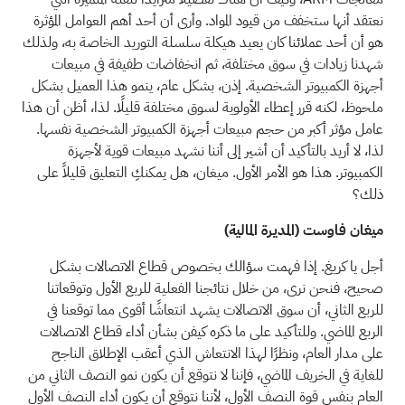
نعتقد أنها ستخفف من قيود المواد. وأرى أن أحد أهم العوامل المؤثرة
هو أن أحد عملائنا كان يعيد هيكلة سلسلة التوريد الخاصة به، ولذلك
شهدنا زيادات في سوق مختلفة، ثم انخفاضات طفيفة في مبيعات
أجهزة الكمبيوتر الشخصية. إذن، بشكل عام، ينمو هذا العميل بشكل
ملحوظ، لكنه قرر إعطاء الأولوية لسوق مختلفة قليلًا. لذا، أظن أن هذا
عامل مؤثر أكبر من حجم مبيعات أجهزة الكمبيوتر الشخصية نفسها.
لذا، لا أريد بالتأكيد أن أشير إلى أننا نشهد مبيعات قوية لأجهزة
الكمبيوتر. هذا هو الأمر الأول. ميغان، هل يمكنكِ التعليق قليلاً على
ذلك؟
ميغان فاوست (المديرة المالية)
أجل يا كريغ. إذا فهمت سؤالك بخصوص قطاع الاتصالات بشكل
صحيح، فنحن نرى، من خلال نتائجنا الفعلية للربع الأول وتوقعاتنا
للربع الثاني، أن سوق الاتصالات يشهد انتعاشًا أقوى مما توقعنا في
الربع الماضي. وللتأكيد على ما ذكره كيفن بشأن أداء قطاع الاتصالات
على مدار العام، ونظرًا لهذا الانتعاش الذي أعقب الإطلاق الناجح
للغاية في الخريف الماضي، فإننا لا نتوقع أن يكون نمو النصف الثاني من
العام بنفس قوة النصف الأول، لأننا نتوقع أن يكون أداء النصف الأول