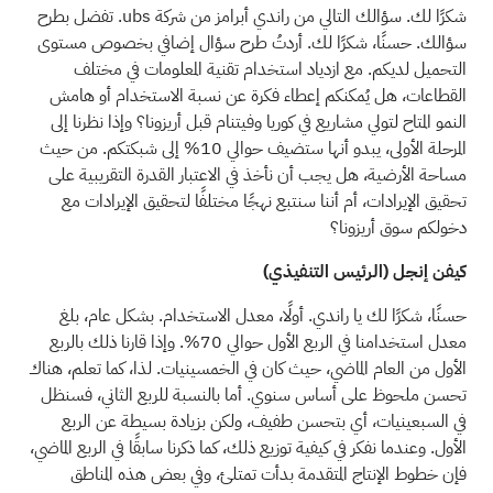
شكرًا لك. سؤالك التالي من راندي أبرامز من شركة ubs. تفضل بطرح
سؤالك. حسنًا، شكرًا لك. أردتُ طرح سؤال إضافي بخصوص مستوى
التحميل لديكم. مع ازدياد استخدام تقنية المعلومات في مختلف
القطاعات، هل يُمكنكم إعطاء فكرة عن نسبة الاستخدام أو هامش
النمو المتاح لتولي مشاريع في كوريا وفيتنام قبل أريزونا؟ وإذا نظرنا إلى
المرحلة الأولى، يبدو أنها ستضيف حوالي 10% إلى شبكتكم. من حيث
مساحة الأرضية، هل يجب أن نأخذ في الاعتبار القدرة التقريبية على
تحقيق الإيرادات، أم أننا سنتبع نهجًا مختلفًا لتحقيق الإيرادات مع
دخولكم سوق أريزونا؟
كيفن إنجل (الرئيس التنفيذي)
حسنًا، شكرًا لك يا راندي. أولًا، معدل الاستخدام. بشكل عام، بلغ
معدل استخدامنا في الربع الأول حوالي 70%. وإذا قارنا ذلك بالربع
الأول من العام الماضي، حيث كان في الخمسينيات. لذا، كما تعلم، هناك
تحسن ملحوظ على أساس سنوي. أما بالنسبة للربع الثاني، فسنظل
في السبعينيات، أي بتحسن طفيف، ولكن بزيادة بسيطة عن الربع
الأول. وعندما نفكر في كيفية توزيع ذلك، كما ذكرنا سابقًا في الربع الماضي،
فإن خطوط الإنتاج المتقدمة بدأت تمتلئ، وفي بعض هذه المناطق