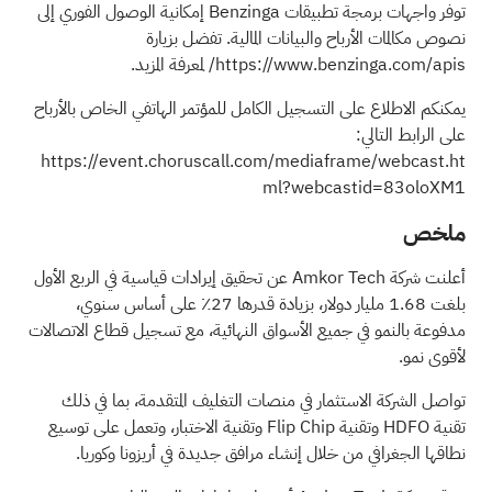
توفر واجهات برمجة تطبيقات Benzinga إمكانية الوصول الفوري إلى
نصوص مكالمات الأرباح والبيانات المالية. تفضل بزيارة
https://www.benzinga.com/apis/
لمعرفة المزيد.
يمكنكم الاطلاع على التسجيل الكامل للمؤتمر الهاتفي الخاص بالأرباح
على الرابط التالي:
https://event.choruscall.com/mediaframe/webcast.ht
ml?webcastid=83oloXM1
ملخص
أعلنت شركة Amkor Tech عن تحقيق إيرادات قياسية في الربع الأول
بلغت 1.68 مليار دولار، بزيادة قدرها 27٪ على أساس سنوي،
مدفوعة بالنمو في جميع الأسواق النهائية، مع تسجيل قطاع الاتصالات
لأقوى نمو.
تواصل الشركة الاستثمار في منصات التغليف المتقدمة، بما في ذلك
تقنية HDFO وتقنية Flip Chip وتقنية الاختبار، وتعمل على توسيع
نطاقها الجغرافي من خلال إنشاء مرافق جديدة في أريزونا وكوريا.