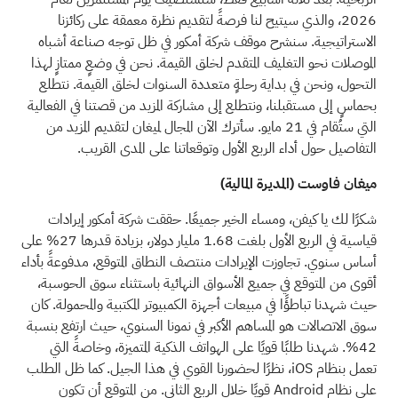
2026، والذي سيتيح لنا فرصةً لتقديم نظرة معمقة على ركائزنا
الاستراتيجية. سنشرح موقف شركة أمكور في ظل توجه صناعة أشباه
الموصلات نحو التغليف المتقدم لخلق القيمة. نحن في وضعٍ ممتازٍ لهذا
التحول، ونحن في بداية رحلةٍ متعددة السنوات لخلق القيمة. نتطلع
بحماسٍ إلى مستقبلنا، ونتطلع إلى مشاركة المزيد من قصتنا في الفعالية
التي ستُقام في 21 مايو. سأترك الآن المجال لميغان لتقديم المزيد من
التفاصيل حول أداء الربع الأول وتوقعاتنا على المدى القريب.
ميغان فاوست (المديرة المالية)
شكرًا لك يا كيفن، ومساء الخير جميعًا. حققت شركة أمكور إيرادات
قياسية في الربع الأول بلغت 1.68 مليار دولار، بزيادة قدرها 27% على
أساس سنوي. تجاوزت الإيرادات منتصف النطاق المتوقع، مدفوعةً بأداء
أقوى من المتوقع في جميع الأسواق النهائية باستثناء سوق الحوسبة،
حيث شهدنا تباطؤًا في مبيعات أجهزة الكمبيوتر المكتبية والمحمولة. كان
سوق الاتصالات هو المساهم الأكبر في نمونا السنوي، حيث ارتفع بنسبة
42%. شهدنا طلبًا قويًا على الهواتف الذكية المتميزة، وخاصةً التي
تعمل بنظام iOS، نظرًا لحضورنا القوي في هذا الجيل. كما ظل الطلب
على نظام Android قويًا خلال الربع الثاني. من المتوقع أن تكون