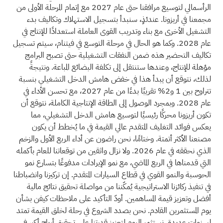
الرأسمالي لتوسيع مرافقنا حتى عام 2027 مع إتمام المرحلة الأولى من
مجمعنا في أريزونا. عندئذٍ، سنبدأ بتسجيل الاستهلاك وتكاليف بدء
التشغيل الأخرى مع بناء وتدريب القوى العاملة استعدادًا للإنتاج في
عام 2028. وكما هو الحال في مرحلة التوسع في فيتنام، سيتم تسجيل
تكاليف التحضير هذه ضمن النفقات التشغيلية حتى تصبح البرامج
مؤهلة للإنتاج، وعندها ستنتقل إلى تكلفة البضائع المباعة. ونتيجةً
لذلك، نتوقع أن يبدأ هذا في خفض هامش الدخل التشغيلي بنسبة
تتراوح بين 1 و2% تقريبًا بدءًا من عام 2027، مع تحسن الأداء في
عام 2028. وبمجرد الوصول إلى الطاقة الإنتاجية الكاملة، نتوقع أن
تكون أريزونا محركًا رئيسيًا لتوسيع هامش الدخل التشغيلي، مما
يعكس فوائد التغليف المتقدم عالي القيمة في ما يُخطط أن يكون
مصنعنا الأكثر أتمتة. وختامًا، نحن راضون عن أداء الربع الأول والزخم
الذي نحققه في عام 2026. ولا نزال واثقين من توقعاتنا للعام بأكمله
التي قدمناها في الربع الماضي، مع نمو الإيرادات مدفوعًا بتسارع نمو
الحوسبة والنمو القوي في قطاع السيارات المتقدم. إن تركيزنا وانضباطنا
في تنفيذ ركائزنا الاستراتيجية يُمكّننا من مواصلة تحقيق نتائج مالية
أفضل وتعزيز قيمة المساهمين. أودّ التأكيد على ملاحظات كيفن بشأن
يوم المستثمرين القادم. نحن بصدد الشروع في رحلة لخلق القيمة تمتد
لسنوات عديدة، نستثمر اليوم لتعزيز قدرتنا على تحقيق أرباح أكبر في