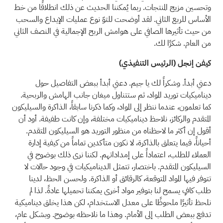
وتحسين مزيج المنتجات. ربما يُمكننا الحديث عن ذلك انطلاقًا من خط
الأساس للربع الثاني. لقد أوضحت للتوّ نوع عمليات الإيداع والسحب
من حيث تأثيرها الصافي على هوامش الربح الإجمالية في النصف الثاني
من العام. شكرًا لك.
كيفن إنجل (الرئيس التنفيذي)
دعني أبدأ. وشكراً لك يا جيم. دعني أبدأ ببعض التفاصيل حول
ديناميكيات توريد المواد، ثم ستتناول ميغان جانب الهامش والربحية.
كما تعلمون، عندما ننظر إلى المواد، وكما ذكرنا سابقاً، الذاكرة والسيليكون
المتقدم والركائز، نلاحظ ديناميكيات مختلفة، وإن كانت طفيفة. أود أن
أقول إن أكثر ما لاحظناه من منظور التوريد هو السيليكون المتقدم.
أحياناً، فيما يتعلق بالذاكرة، لا نكون متأكدين تماماً من كيفية إدارة
العملاء للطلب، اعتماداً على إمداداتهم. لكننا نرى ذلك بوضوح في
السيليكون المتقدم. باختصار، تتمثل الديناميكيات في وجود حالات لا
تتوفر فيها المواد المتوقعة، كالرقائق أو الذاكرة. ولحسن الحظ، لدينا
طلب كافٍ يسمح لنا بتوفير مواد أخرى يمكننا تحميلها عادةً. لذا لم
نلحظ تأثيرًا ملحوظًا على معدل الاستخدام، لكن هذا يخلق ديناميكية
تدفع ببعض الطلب إلى الأمام. وهذا ما نلاحظه بوضوح. وبشكل عام،