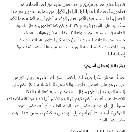
فلدينا منتج معالج مركزي واحد نعمل عليه مع أحد العملاء. كما
تعلمون، أعتقد أننا ما زلنا في المراحل الأولى من عملية التطوير مع هذا
العميل، لذا سيستغرق الأمر بعض الوقت. أظن أن مناقشة هذا الأمر
ستُجرى على الأرجح في عام ٢٠٢٧. ولكن كما تعلمون، ونظرًا للقيود
العامة في سلسلة التوريد وقطاع التغليف، فإن هؤلاء العملاء
متحمسون للغاية للتحرك بأسرع ما يمكن لتطوير تقنيات جديدة
وخيارات جديدة لسلسلة التوريد. لذا نشعر حقًا أن هذا يُعدّ ميزة
إيجابية لنا.
بيتر بانغ (محلل أسهم)
حسنًا، ممتاز. شكرًا جزيلًا لك يا كيفن. سؤالك التالي من بيتر بانغ من
جي بي مورغان. تفضل بطرح سؤالك. مرحبًا يا شباب، شكرًا لكم على
إتاحة الفرصة لي لطرح سؤالي. بخصوص حزم فعاليات الذكاء
الاصطناعي، أعتقد أنكم ذكرتم في الربع الأخير أنها قد تنمو ثلاثة أضعاف
سنويًا. إلى أي مدى يعكس هذا الرقم الطلب أم أنه يعكس قيود
العرض؟ أريد فقط أن أفهم إلى أي مدى يمكنكم تحسين هذا الرقم
خلال هذا العام.
كيفن إنجل (الرئيس التنفيذي)