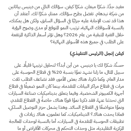
مفيد جدًا. شكرًا ميغان. شكرًا كيفن. سؤالك التالي من دينيس بياثانين
من شركة نيدهام. تفضل بطرح سؤالك. ممتاز، شكرًا لك. أعتقد أن
هذا قد تمت الإجابة عليه جزئيًا في السؤال السابق، ولكن هل يمكنك،
بالنسبة لأسواقك النهائية، ترتيب النمو المتوقع أو مدى وضوح الرؤية
خلال الفترة المتبقية من عام 2026؟ وهل تؤثر أسعار الذاكرة المرتفعة
على الطلب في جميع هذه الأسواق النهائية؟
كيفن إنجل (الرئيس التنفيذي)
حسنًا، شكرًا لك يا دينيس. من أين أبدأ؟ لنحاول ترتيبها قليلًا. على
سبيل المثال، ما زلنا نشهد نموًا بنسبة 20% في قطاع الحوسبة على
مدار العام. وكما ذكرنا، هناك بعض الأمور، فقد تضاعف الطلب ثلاث
مرات في قطاع مراكز البيانات المتقدمة، بينما كان النمو ضعيفًا في قطاع
أجهزة الكمبيوتر الشخصية. وفيما يتعلق بديناميكيات صناعة السيارات
التي تحدثنا عنها، فقد ذكرنا نموًا قويًا هناك، خاصةً في القطاع المتقدم،
ونموًا متواضعًا في القطاع السائد. وهذا يشمل حزم التوصيل السلكي،
فماذا يحدث هناك؟ الديناميكيات. كما تعلمون، هناك زيادات في
تطبيقات الحوسبة المتقدمة في السيارات، أما بالنسبة لوحدات المعالجة
المركزية التقليدية، مثل وحدات التحكم في محركات الأقراص أو ما