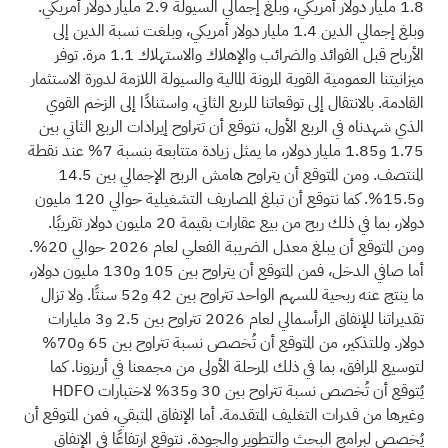
1.8 مليار دولار أمريكي، وبلغ إجمالي السيولة 2.9 مليار دولار أمريكي.
وبلغ إجمالي الدين 1.4 مليار دولار أمريكي، وبلغت نسبة الدين إلى
الأرباح قبل الفوائد والضرائب والإهلاك والاستهلاك 1.1 مرة. توفر
ميزانيتنا العمومية القوية المرونة المالية والسيولة اللازمة لدورة الاستثمار
القادمة. بالانتقال إلى توقعاتنا للربع الثاني، واستنادًا إلى الزخم القوي
الذي شهدناه في الربع الأول، نتوقع أن تتراوح إيرادات الربع الثاني بين
1.75 و1.85 مليار دولار، ما يمثل زيادة متتابعة بنسبة 7% عند نقطة
المنتصف. ومن المتوقع أن يتراوح هامش الربح الإجمالي بين 14.5
و15.5%. كما نتوقع أن تبلغ المصاريف التشغيلية حوالي 120 مليون
دولار، بما في ذلك ربح من بيع عقارات بقيمة 20 مليون دولار تقريبًا.
ومن المتوقع أن يبلغ معدل الضريبة الفعلي لعام 2026 حوالي 20%.
أما صافي الدخل، فمن المتوقع أن يتراوح بين 105 و130 مليون دولار،
ما ينتج عنه ربحية للسهم الواحد تتراوح بين 42 و52 سنتًا. ولا تزال
تقديراتنا للإنفاق الرأسمالي لعام 2026 تتراوح بين 2.5 و3 مليارات
دولار. وللتذكير، من المتوقع أن تُخصص نسبة تتراوح بين 65 و70%
لتوسيع المرافق، بما في ذلك المرحلة الأولى من مجمعنا في أريزونا. كما
يُتوقع أن تُخصص نسبة تتراوح بين 30 و35% لاختبارات HDFO
وغيرها من قدرات التغليف المتقدمة. أما الإنفاق المتبقي، فمن المتوقع أن
يُخصص لبرامج البحث والتطوير والجودة. نتوقع ارتفاعًا في الإنفاق