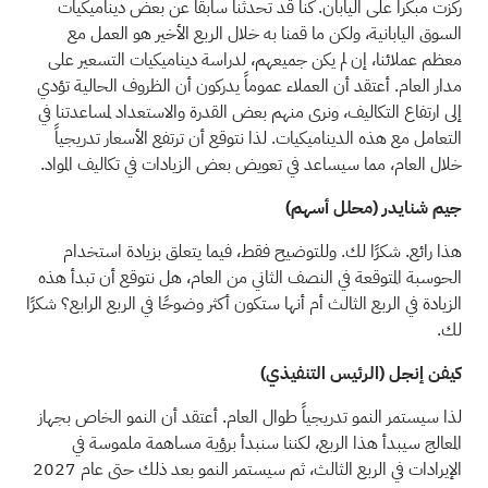
ركزت مبكراً على اليابان. كنا قد تحدثنا سابقاً عن بعض ديناميكيات
السوق اليابانية، ولكن ما قمنا به خلال الربع الأخير هو العمل مع
معظم عملائنا، إن لم يكن جميعهم، لدراسة ديناميكيات التسعير على
مدار العام. أعتقد أن العملاء عموماً يدركون أن الظروف الحالية تؤدي
إلى ارتفاع التكاليف، ونرى منهم بعض القدرة والاستعداد لمساعدتنا في
التعامل مع هذه الديناميكيات. لذا نتوقع أن ترتفع الأسعار تدريجياً
خلال العام، مما سيساعد في تعويض بعض الزيادات في تكاليف المواد.
جيم شنايدر (محلل أسهم)
هذا رائع. شكرًا لك. وللتوضيح فقط، فيما يتعلق بزيادة استخدام
الحوسبة المتوقعة في النصف الثاني من العام، هل نتوقع أن تبدأ هذه
الزيادة في الربع الثالث أم أنها ستكون أكثر وضوحًا في الربع الرابع؟ شكرًا
لك.
كيفن إنجل (الرئيس التنفيذي)
لذا سيستمر النمو تدريجياً طوال العام. أعتقد أن النمو الخاص بجهاز
المعالج سيبدأ هذا الربع، لكننا سنبدأ برؤية مساهمة ملموسة في
الإيرادات في الربع الثالث، ثم سيستمر النمو بعد ذلك حتى عام 2027