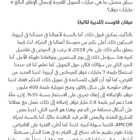
سياق متصل، ما هي خيارات التمويل المقترحة لإجمالي الإنفاق البالغ ٧
مليارات دولار؟
ميغان فاوست (المديرة المالية)
بالتأكيد، يمكنني قبول ذلك. أما بالنسبة لأعمالنا في منشأتنا في أريزونا،
فسيكون ذلك أعلى بكثير من متوسط أعمالنا في الشركة. لذا، فيما
يتعلق بتأثير ذلك على عام 2028، لا نرغب في الخوض في تفاصيل
كثيرة هنا. سنؤجل ذلك إلى يوم المستثمرين وتوقعاتنا طويلة الأجل. أما
الجزء الثاني من سؤالك فكان حول التمويل. كما تعلم، كنا قد حددنا
استثمارًا بقيمة 7 مليارات دولار للمرحلتين في أريزونا. لدينا العديد من
الفرص، كما أود أن أقول، للمساعدة في تمويل ذلك. للتذكير فقط، لدينا
حوافز حكومية على شكل رقائق، ومنح تمويلية بقيمة 400 مليون
دولار، بالإضافة إلى إعفاء ضريبي على الاستثمار بنسبة 35%. إذن، معًا،
هذا دعم كبير بقيمة 2.8 مليار دولار. إضافة إلى ذلك، نعمل مع عملائنا
على أشكال مختلفة من الدعم. وهذا هو الجزء الثاني. لدينا بعض
المشاريع المنفذة، والبعض الآخر قيد المناقشة حاليًا. أما بالنسبة لشركة
AMCOR، فلدينا سيولة كبيرة. لدينا، كما أظن، القدرة على الاقتراض.
ولذا، نقوم بتقييم ما قد نحتاج إلى القيام به في هذا الشأن مستقبلاً.
أما بالنسبة لاستثماراتنا التي تتراوح بين 20 و26 استثماراً، فإن سيولتنا