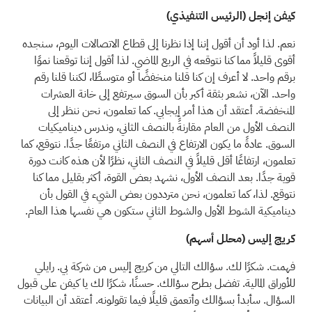
كيفن إنجل (الرئيس التنفيذي)
نعم. لذا أود أن أقول إننا إذا نظرنا إلى قطاع الاتصالات اليوم، سنجده
أقوى قليلاً مما كنا نتوقعه في الربع الماضي. لذا أقول إننا توقعنا نموًا
برقم واحد. لا أعرف إن كنا قلنا منخفضًا أو متوسطًا، لكننا قلنا رقم
واحد. الآن، نشعر بثقة أكبر بأن السوق سيرتفع إلى خانة العشرات
المنخفضة. أعتقد أن هذا أمر إيجابي. كما تعلمون، نحن ننظر إلى
النصف الأول من العام مقارنةً بالنصف الثاني، وندرس ديناميكيات
السوق. عادةً ما يكون الارتفاع في النصف الثاني مرتفعًا جدًا. نتوقع، كما
تعلمون، ارتفاعًا أقل قليلاً في النصف الثاني، نظرًا لأن هذه كانت دورة
قوية جدًا. بعد النصف الأول، نشهد بعض القوة، أكثر بقليل مما كنا
نتوقع. لذا، كما تعلمون، نحن مترددون بعض الشيء في القول بأن
ديناميكية الشوط الأول والشوط الثاني ستكون هي نفسها هذا العام.
كريج إليس (محلل أسهم)
فهمت. شكرًا لك. سؤالك التالي من كريج إليس من شركة بي. رايلي
للأوراق المالية. تفضل بطرح سؤالك. حسنًا، شكرًا لك يا كيفن على قبول
السؤال. سأبدأ بسؤالك وأتعمق قليلًا فيما تقولونه. أعتقد أن البيانات