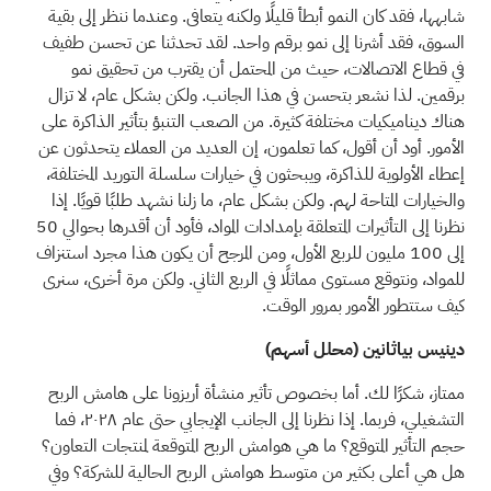
شابهها، فقد كان النمو أبطأ قليلًا ولكنه يتعافى. وعندما ننظر إلى بقية
السوق، فقد أشرنا إلى نمو برقم واحد. لقد تحدثنا عن تحسن طفيف
في قطاع الاتصالات، حيث من المحتمل أن يقترب من تحقيق نمو
برقمين. لذا نشعر بتحسن في هذا الجانب. ولكن بشكل عام، لا تزال
هناك ديناميكيات مختلفة كثيرة. من الصعب التنبؤ بتأثير الذاكرة على
الأمور. أود أن أقول، كما تعلمون، إن العديد من العملاء يتحدثون عن
إعطاء الأولوية للذاكرة، ويبحثون في خيارات سلسلة التوريد المختلفة،
والخيارات المتاحة لهم. ولكن بشكل عام، ما زلنا نشهد طلبًا قويًا. إذا
نظرنا إلى التأثيرات المتعلقة بإمدادات المواد، فأود أن أقدرها بحوالي 50
إلى 100 مليون للربع الأول، ومن المرجح أن يكون هذا مجرد استنزاف
للمواد، ونتوقع مستوى مماثلًا في الربع الثاني. ولكن مرة أخرى، سنرى
كيف ستتطور الأمور بمرور الوقت.
دينيس بياثانين (محلل أسهم)
ممتاز، شكرًا لك. أما بخصوص تأثير منشأة أريزونا على هامش الربح
التشغيلي، فربما. إذا نظرنا إلى الجانب الإيجابي حتى عام ٢٠٢٨، فما
حجم التأثير المتوقع؟ ما هي هوامش الربح المتوقعة لمنتجات التعاون؟
هل هي أعلى بكثير من متوسط هوامش الربح الحالية للشركة؟ وفي