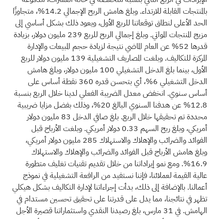
بالمنتجات القابلة للارتداء. وبلغ هامش الربح الإجمالي 14.2%، متجاوزًا
الحد الأعلى لنطاق توقعاتنا للربع الأول، ويعود ذلك بشكل أساسي إلى
مزيج المنتجات المواتي. وبلغ إجمالي الربح للربع 239 مليون دولار، بزيادة
قدرها 52% عن العام الماضي نتيجة لزيادة حجم المبيعات والإدارة
المركزة للتكاليف. وبلغت المصاريف التشغيلية 139 مليون دولار للربع
الأول، بينما بلغ الدخل التشغيلي 100 مليون دولار، وبلغ هامش
الدخل التشغيلي 6%، أي بتحسن قدره 360 نقطة أساس على
أساس سنوي. انخفض معدل الضريبة الفعلي لدينا خلال الربع بنسبة
12.8% عن هدفنا السنوي البالغ 20%، وذلك بفضل مزايا ضريبية
محددة تم تحقيقها خلال الربع. بلغ صافي الدخل 83 مليون دولار
أمريكي، وبلغ ربح السهم 0.33 دولار أمريكي. وبلغت الأرباح قبل
الفوائد والضرائب والإهلاك والاستهلاك 285 مليون دولار أمريكي،
وبلغ هامش الأرباح قبل الفوائد والضرائب والإهلاك والاستهلاك
16.9%. ومع نمو إيراداتنا من خلال تقديم تقنيات تغليف متطورة
عالية القيمة لعملائنا، فإننا نستفيد من الرافعة التشغيلية في نموذج
أعمالنا. بالإضافة إلى ذلك، بدأت إجراءاتنا لإدارة التكاليف بشكل هيكلي
تظهر في نتائجنا، مما يدل على قدرتنا على تحقيق تحسين مستدام في
الهامش. في 31 مارس، بلغ رصيدنا النقدي واستثماراتنا قصيرة الأجل