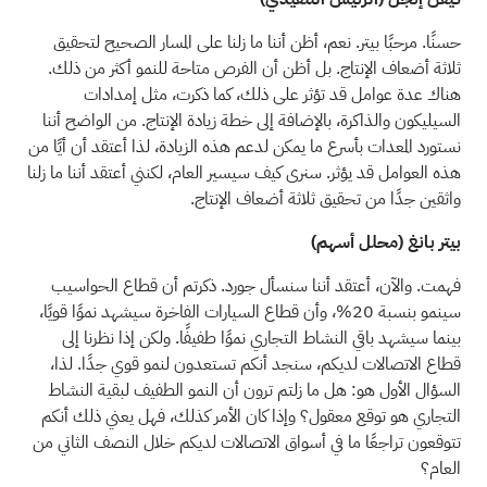
حسنًا. مرحبًا بيتر. نعم، أظن أننا ما زلنا على المسار الصحيح لتحقيق
ثلاثة أضعاف الإنتاج. بل أظن أن الفرص متاحة للنمو أكثر من ذلك.
هناك عدة عوامل قد تؤثر على ذلك، كما ذكرت، مثل إمدادات
السيليكون والذاكرة، بالإضافة إلى خطة زيادة الإنتاج. من الواضح أننا
نستورد المعدات بأسرع ما يمكن لدعم هذه الزيادة، لذا أعتقد أن أيًا من
هذه العوامل قد يؤثر. سنرى كيف سيسير العام، لكنني أعتقد أننا ما زلنا
واثقين جدًا من تحقيق ثلاثة أضعاف الإنتاج.
بيتر بانغ (محلل أسهم)
فهمت. والآن، أعتقد أننا سنسأل جورد. ذكرتم أن قطاع الحواسيب
سينمو بنسبة 20%، وأن قطاع السيارات الفاخرة سيشهد نموًا قويًا،
بينما سيشهد باقي النشاط التجاري نموًا طفيفًا. ولكن إذا نظرنا إلى
قطاع الاتصالات لديكم، سنجد أنكم تستعدون لنمو قوي جدًا. لذا،
السؤال الأول هو: هل ما زلتم ترون أن النمو الطفيف لبقية النشاط
التجاري هو توقع معقول؟ وإذا كان الأمر كذلك، فهل يعني ذلك أنكم
تتوقعون تراجعًا ما في أسواق الاتصالات لديكم خلال النصف الثاني من
العام؟