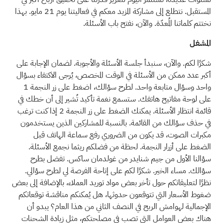
المستقبل. نتطلع إلى مشاركة المزيد معكم في فعاليتنا يوم 21 مايو. بهذا
نختتم كلماتنا المُعدّة. والآن، نفتح باب الأسئلة.
المشغل
شكرًا لكم. والآن، سنبدأ جلسة الأسئلة والأجوبة. لضمان الإجابة على
أكبر عدد ممكن من الأسئلة في الوقت المخصص، يُرجى الاكتفاء بسؤال
واحد وسؤال متابعة واحد. لطرح سؤالك، اضغط على زر النجمة 1
على لوحة مفاتيح هاتفك. ستسمع نغمة تأكيد تُشير إلى أن خطك في
قائمة انتظار الأسئلة. يمكنك الضغط على زر النجمة 2 إذا كنت ترغب
في حذف سؤالك من القائمة. بالنسبة للمشاركين الذين يستخدمون
مكبرات الصوت، قد يكون من الضروري رفع سماعة الهاتف قبل
الضغط على أزرار النجمة. لحظة من فضلكم ريثما نجمع الأسئلة.
سؤالنا الأول من جيم شنايدر من غولدمان ساكس. تفضل بطرح
سؤالك. مساء الخير. شكرًا لكم على إتاحة الفرصة لي لطرح سؤالي.
نظرًا لتعليقاتكم حول تأخر بعض مواد توريد العملاء، بالإضافة إلى بعض
ضغوط الأسعار التي تتوقعون حدوثها، هل يُمكنكم مناقشة توقعاتكم
الإجمالية لهوامش الربح في النصف الثاني من هذا العام؟ يبدو أن
هناك بعض العوامل التي تصب في مصلحتكم، مثل زيادة الشحنات