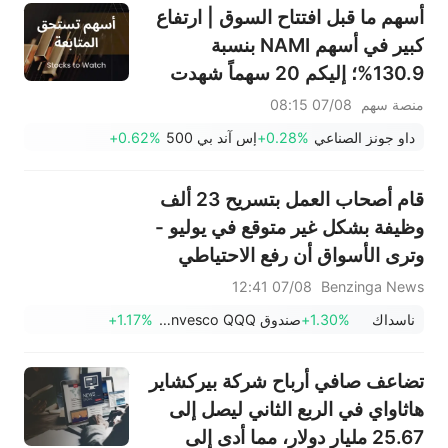
أسهم ما قبل افتتاح السوق | ارتفاع
كبير في أسهم NAMI بنسبة
130.9%؛ إليكم 20 سهماً شهدت
تحركات قبل افتتاح السوق (7
منصة سهم
07/08 08:15
أغسطس)
داو جونز الصناعي
+0.28%
إس آند بي 500
+0.62%
قام أصحاب العمل بتسريح 23 ألف
وظيفة بشكل غير متوقع في يوليو -
وترى الأسواق أن رفع الاحتياطي
الفيدرالي لأسعار الفائدة في
07/08 12:41
Benzinga News
سبتمبر أقل احتمالاً.
ناسداك
+1.30%
صندوق Invesco QQQ، السلسلة 1
+1.17%
تضاعف صافي أرباح شركة بيركشاير
هاثاواي في الربع الثاني ليصل إلى
25.67 مليار دولار، مما أدى إلى