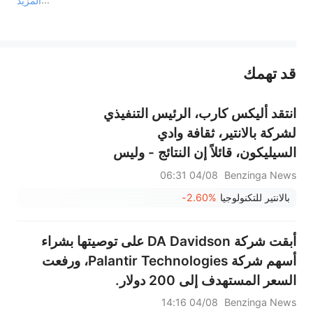
المزيد
يمثل المحتوى أعلاه المسؤولية الشخصية للمؤلف وآرائه فقط، ولا يمثل أي مسؤولية لمنصة سهم، ولا يمكن لمنصة سهم تأكيد صحة ودقة ومصداقية المحتوى 
قد تهمك
عند الضرورة، يرجى استشارة مستشار استثمار محترف. لا تقدم منصة سهم أي مشورة استثمارية، ولا تقدم أي التزامات أو ضمانات.
انتقد أليكس كارب، الرئيس التنفيذي
لشركة بالانتير، ثقافة وادي
السيليكون، قائلاً إن النتائج - وليس
"وجبات العشاء الفاخرة" - هي التي
04/08 06:31
Benzinga News
بنت عملاق الذكاء الاصطناعي: "أنا
بالانتير للتكنولوجيا
-2.60%
أعاني من شعبيتنا الحالية".
أبقت شركة DA Davidson على توصيتها بشراء
أسهم شركة Palantir Technologies، ورفعت
السعر المستهدف إلى 200 دولار.
04/08 14:16
Benzinga News