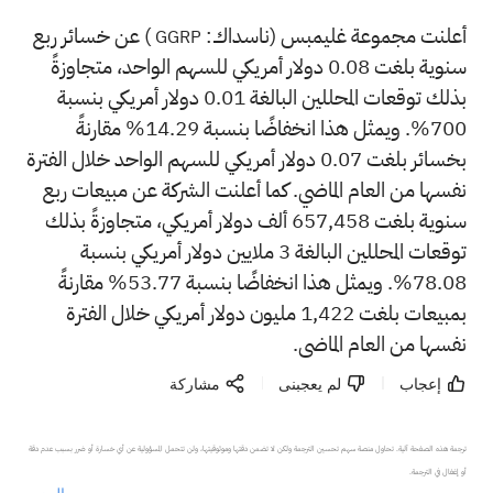
أعلنت مجموعة غليمبس (ناسداك:
) عن خسائر ربع
GGRP
سنوية بلغت 0.08 دولار أمريكي للسهم الواحد، متجاوزةً
بذلك توقعات المحللين البالغة 0.01 دولار أمريكي بنسبة
700%. ويمثل هذا انخفاضًا بنسبة 14.29% مقارنةً
بخسائر بلغت 0.07 دولار أمريكي للسهم الواحد خلال الفترة
نفسها من العام الماضي. كما أعلنت الشركة عن مبيعات ربع
سنوية بلغت 657,458 ألف دولار أمريكي، متجاوزةً بذلك
توقعات المحللين البالغة 3 ملايين دولار أمريكي بنسبة
78.08%. ويمثل هذا انخفاضًا بنسبة 53.77% مقارنةً
بمبيعات بلغت 1,422 مليون دولار أمريكي خلال الفترة
نفسها من العام الماضي.
إعجاب
لم يعجبنى
مشاركة
ترجمة هذه الصفحة آلية. تحاول منصة سهم تحسين الترجمة ولكن لا تضمن دقتها وموثوقيتها، ولن تتحمل المسؤولية عن أي خسارة أو ضرر بسبب عدم دقة 