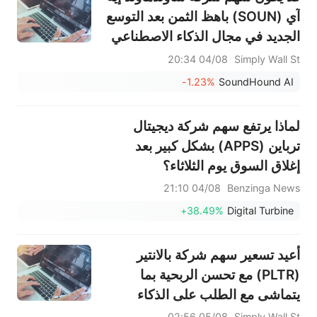
آي (SOUN) باهظ الثمن بعد التوسع
الجديد في مجال الذكاء الاصطناعي
في قطاع الرعاية الصحية.
04/08 20:34
Simply Wall St
-1.23%
SoundHound AI
لماذا يرتفع سهم شركة ديجيتال
ترباين (APPS) بشكل كبير بعد
إغلاق السوق يوم الثلاثاء؟
04/08 21:10
Benzinga News
+38.49%
Digital Turbine
أعيد تسعير سهم شركة بالانتير
(PLTR) مع تحسن الربحية بما
يتماشى مع الطلب على الذكاء
الاصطناعي
05/08 02:56
Simply Wall St