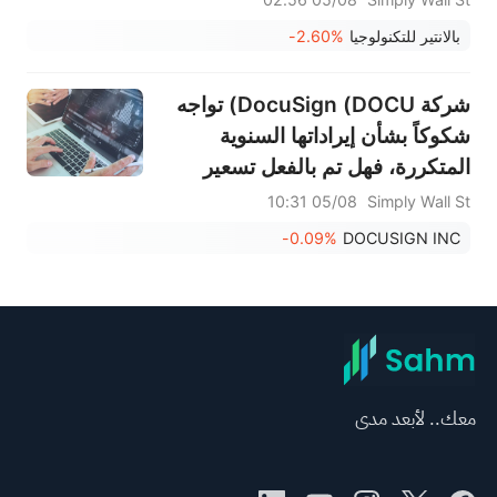
بالانتير للتكنولوجيا
-2.60%
شركة DocuSign (DOCU) تواجه
شكوكاً بشأن إيراداتها السنوية
المتكررة، فهل تم بالفعل تسعير
الجانب الإيجابي؟
05/08 10:31
Simply Wall St
-0.09%
DOCUSIGN INC
معك.. لأبعد مدى