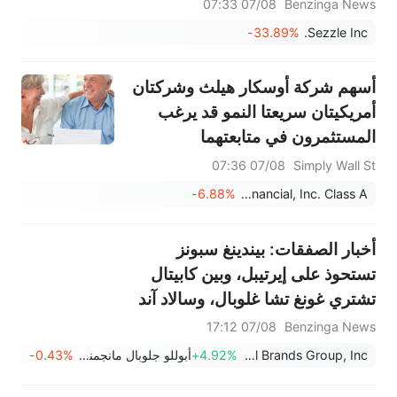
كما تجاوزت مبيعاتها 149.683 مليون دولار أمريكي
07/08 07:33
Benzinga News
التوقعات البالغة 135.087 مليون دولار أمريكي.
-33.89%
Sezzle Inc.
أسهم شركة أوسكار هيلث وشركتان
أمريكيتان سريعتا النمو قد يرغب
المستثمرون في متابعتهما
07/08 07:36
Simply Wall St
-6.88%
Chime Financial, Inc. Class A
أخبار الصفقات: بيندينغ سبونز
تستحوذ على إيرتيبل، وبين كابيتال
تشتري غونغ تشا غلوبال، وسالاد آند
غو تعلن إفلاسها
07/08 17:12
Benzinga News
Digital Brands Group, Inc.
+4.92%
أبوللو جلوبال مانجمنت
-0.43%