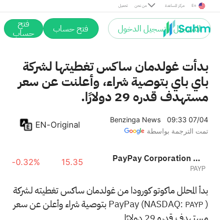
En
مركز المساعدة
من نحن
تحميل
فتح
التسجيل / تسجيل الدخول
فتح حساب
حساب
بدأت غولدمان ساكس تغطيتها لشركة
باي باي بتوصية شراء، وأعلنت عن سعر
مستهدف قدره 29 دولارًا.
Benzinga News
09:33 07/04
EN-Original
تمت الترجمة بواسطة
PayPay Corporation Sponsored ADR
-0.32%
15.35
PAYP
بدأ المحلل ماكوتو كورودا من غولدمان ساكس تغطيته لشركة
PayPay (NASDAQ:
) بتوصية شراء وأعلن عن سعر
PAYP
مستهدف قدره 29 دولارًا.