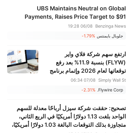
UBS Maintains Neutral on Global
Payments, Raises Price Target to $91
06/08 19:28
Benzinga News
جلوبال بايمنتس
-1.79%
ارتفع سهم شركة فلاي واير
(FLYW) بنسبة 11.9% بعد رفع
توقعاتها لعام 2026 وإتمام برنامج
إعادة شراء أسهم رئيسي.
07/08 06:34
Simply Wall St
-2.31%
Flywire Corp.
تصحيح: حققت شركة سيزل أرباحًا معدلة للسهم
الواحد بلغت 1.13 دولارًا أمريكيًا في الربع الثاني،
متجاوزة بذلك التوقعات البالغة 1.03 دولارًا أمريكيًا،