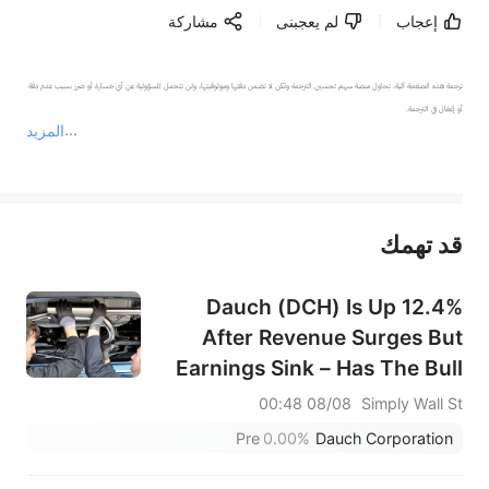
إعجاب
لم يعجبنى
مشاركة
ترجمة هذه الصفحة آلية. تحاول منصة سهم تحسين الترجمة ولكن لا تضمن دقتها وموثوقيتها، ولن تتحمل المسؤولية عن أي خسارة أو ضرر بسبب عدم دقة 
المزيد
يمثل المحتوى أعلاه المسؤولية الشخصية للمؤلف وآرائه فقط، ولا يمثل أي مسؤولية لمنصة سهم، ولا يمكن لمنصة سهم تأكيد صحة ودقة ومصداقية المحتوى 
قد تهمك
عند الضرورة، يرجى استشارة مستشار استثمار محترف. لا تقدم منصة سهم أي مشورة استثمارية، ولا تقدم أي التزامات أو ضمانات.
Dauch (DCH) Is Up 12.4%
After Revenue Surges But
Earnings Sink – Has The Bull
Case Changed?
08/08 00:48
Simply Wall St
Pre
0.00%
Dauch Corporation