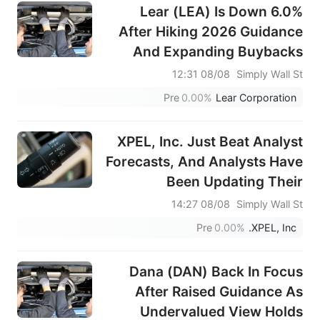
Lear (LEA) Is Down 6.0%
After Hiking 2026 Guidance
And Expanding Buybacks
And Shelf Plans – Has The
08/08 12:31
Simply Wall St
Bull Case Changed?
Pre
0.00%
Lear Corporation
XPEL, Inc. Just Beat Analyst
Forecasts, And Analysts Have
Been Updating Their
Predictions
08/08 14:27
Simply Wall St
Pre
0.00%
XPEL, Inc.
Dana (DAN) Back In Focus
After Raised Guidance As
Undervalued View Holds