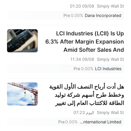
09/08 01:20
Simply Wall St
Pre
0.00%
Dana Incorporated
LCI Industries (LCII) Is Up
6.3% After Margin Expansion
Amid Softer Sales And
Lowered Guidance – Has The
09/08 11:34
Simply Wall St
Bull Case Changed?
Pre
0.00%
LCI Industries
هل أدت أرباح النصف الأول القوية
وخطط طرح أسهم شركة توليد
الطاقة للاكتتاب العام إلى تغيير
مسار الاستثمار في شركة تشاينا
Simply Wall St
اليوم 07:23
يوتشاي الدولية (CYD)؟
Pre
0.00%
China Yuchai International Limited