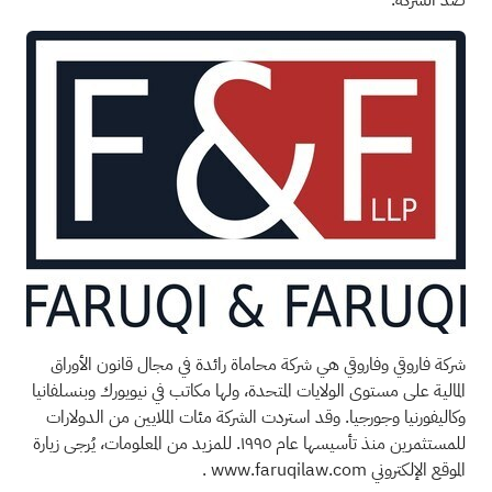
شركة فاروقي وفاروقي هي شركة محاماة رائدة في مجال قانون الأوراق
المالية على مستوى الولايات المتحدة، ولها مكاتب في نيويورك وبنسلفانيا
وكاليفورنيا وجورجيا. وقد استردت الشركة مئات الملايين من الدولارات
للمستثمرين منذ تأسيسها عام ١٩٩٥. للمزيد من المعلومات، يُرجى زيارة
الموقع الإلكتروني www.faruqilaw.com
.