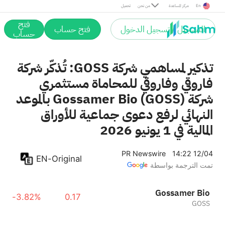
En
مركز المساعدة
من نحن
تحميل
فتح
التسجيل / تسجيل الدخول
فتح حساب
حساب
تذكير لمساهمي شركة GOSS: تُذكّر شركة
فاروقي وفاروقي للمحاماة مستثمري
شركة Gossamer Bio (GOSS) بالموعد
النهائي لرفع دعوى جماعية للأوراق
المالية في 1 يونيو 2026
PR Newswire
14:22 12/04
EN-Original
تمت الترجمة بواسطة
Gossamer Bio
-3.82%
0.17
GOSS