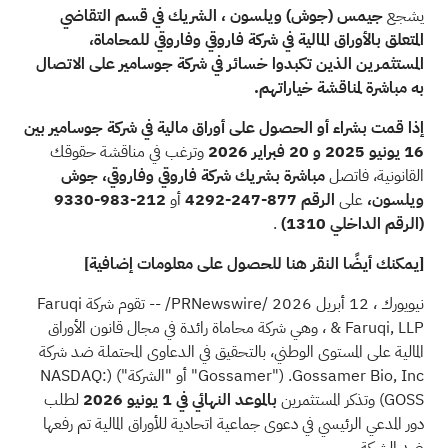
يشجع
جيمس (جوش) ويلسون
، الشريك في قسم التقاضي
المتعلق بالأوراق المالية في شركة فاروقي وفاروقي للمحاماة،
المستثمرين الذين تكبدوا خسائر في شركة جوسامير على الاتصال
به مباشرة لمناقشة خياراتهم.
إذا قمت بشراء أو الحصول على أوراق مالية في
شركة جوسامير
بين
16 يونيو 2025 و 20 فبراير 2026
وترغب في مناقشة حقوقك
القانونية، فاتصل
مباشرة بشريك شركة فاروقي وفاروقي، جوش
ويلسون،
على
الرقم 877-247-4292
أو
212-983-9330
(الرقم الداخلي 1310)
.
[يمكنك أيضًا النقر هنا للحصول على معلومات إضافية]
نيويورك
،
12 أبريل 2026
/PRNewswire/ -- تقوم
شركة Faruqi
& Faruqi, LLP
، وهي شركة محاماة رائدة في مجال قانون الأوراق
المالية على المستوى الوطني، بالتحقيق في الدعاوى المحتملة ضد شركة
Gossamer Bio, Inc. ("Gossamer" أو "الشركة") (NASDAQ:
GOSS) وتذكر المستثمرين
بالموعد النهائي في 1 يونيو 2026
لطلب
دور المدعي الرئيسي في دعوى جماعية اتحادية للأوراق المالية تم رفعها
ضد الشركة.