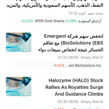
النفط، الذهب، الأسهم السعودية والأمريكية، والمزيد
منصة سهم
اليوم 10:32
أرامكو السعودية
+0.08%
SPDR Gold Shares
+0.05%
انخفض سهم شركة Emergent
BioSolutions (EBS) مع تفاقم
الخسائر نتيجة انخفاض مبيعات دواء
ناركان.
08/08 02:22
Simply Wall St
-6.61%
Emergent BioSolutions Inc.
Halozyme (HALO) Stock
Rallies As Royalties Surge
And Guidance Climbs
08/08 02:30
Simply Wall St