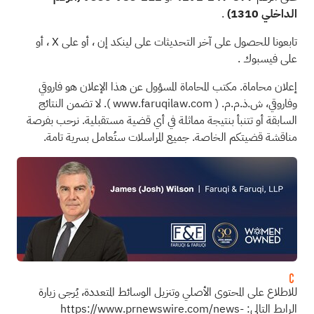
الداخلي 1310)
.
تابعونا للحصول على آخر التحديثات على
لينكد إن
، أو على
X
، أو
على
فيسبوك
.
إعلان محاماة. مكتب المحاماة المسؤول عن هذا الإعلان هو فاروقي
وفاروقي، ش.ذ.م.م. (
www.faruqilaw.com
). لا تضمن النتائج
السابقة أو تتنبأ بنتيجة مماثلة في أي قضية مستقبلية. نرحب بفرصة
مناقشة قضيتكم الخاصة. جميع المراسلات ستُعامل بسرية تامة.
للاطلاع على المحتوى الأصلي وتنزيل الوسائط المتعددة، يُرجى زيارة
الرابط التالي:
https://www.prnewswire.com/news-