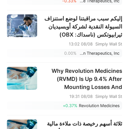
-0.33%
Halozyme Therapeutics, Inc.
إليكم سبب مراقبتنا لوضع استنزاف
السيولة النقدية لشركة أوبسيديان
ثيرابيوتكس (ناسداك: OBX)
08/08 13:02
Simply Wall St
0.00%
Obsidian Therapeutics, Inc.
Why Revolution Medicines
(RVMD) Is Up 9.4% After
Mounting Losses And
Surging Daraxonrasib
08/08 19:31
Simply Wall St
Demand – And What's Next
+0.37%
Revolution Medicines
ثلاثة أسهم رخيصة ذات ملاءة مالية