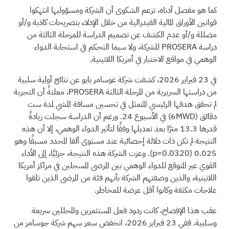
كما هو مفصل أدناه،
تزعم
الشكوى أن الشركة ومسؤوليها انتهكوا
قوانين الأوراق المالية الفيدرالية من خلال الإدلاء بتصريحات كاذبة و/أو
مضللة و/أو عدم الكشف عن تصميم الدراسة للمرحلة الثالثة من
دراسة PROSERA للشركة، ولا سيما التحكم في استجابة الدواء
الوهمي في مواقع الاختبار في أمريكا اللاتينية.
في 23 فبراير 2026، كشفت شركة غوسامر بايو عن نتائج أولية سلبية
من دراستها السريرية من المرحلة الثالثة PROSERA، معلنةً أن التجربة
لم تحقق هدفها الرئيسي المتمثل في تحسين مسافة المشي لمدة ست
دقائق
(6MWD)
في الأسبوع 24. ورغم أن الدراسة سجلت زيادةً
قدرها 13.3 مترًا بعد تعديلها وفقًا لتأثير الدواء الوهمي، إلا أن هذه
النتيجة لم تكن ذات دلالة إحصائية عند مستوى ألفا المحدد مسبقًا وهو
0.025 (p=0.0320). وعزت الشركة هذه النتيجة، جزئيًا، إلى الأداء
القوي غير المتوقع للدواء الوهمي بين المرضى المسجلين في مراكز أمريكا
اللاتينية، والذين وصفتهم الشركة بأنهم فئة من المرضى الذين تلقوا
علاجات مكثفة وكانوا أقل عرضة للمخاطر.
عقب هذا الإفصاح، كانت ردود فعل المستثمرين والمحللين سريعة
وسلبية. ففي 23 فبراير 2026، انخفض سعر سهم شركة جوسامر من