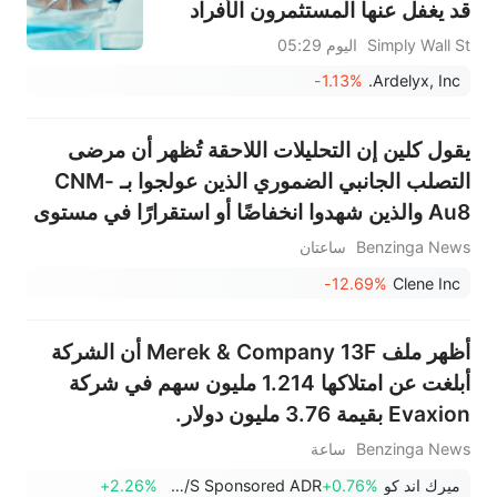
قد يغفل عنها المستثمرون الأفراد
Simply Wall St
اليوم 05:29
-1.13%
Ardelyx, Inc.
يقول كلين إن التحليلات اللاحقة تُظهر أن مرضى
التصلب الجانبي الضموري الذين عولجوا بـ CNM-
Au8 والذين شهدوا انخفاضًا أو استقرارًا في مستوى
NfL كانوا أقل عرضة للوفاة بنسبة 38% مقارنةً
Benzinga News
ساعتان
بالمجموعة الضابطة في دراسة HEALEY؛ ومن
-12.69%
Clene Inc
المقرر تقديم طلب الموافقة عل...
أظهر ملف Merek & Company 13F أن الشركة
أبلغت عن امتلاكها 1.214 مليون سهم في شركة
Evaxion بقيمة 3.76 مليون دولار.
Benzinga News
ساعة
ميرك اند كو
+0.76%
Evaxion A/S Sponsored ADR
+2.26%