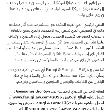
سعر إغلاق بلغ 2.13 دولارًا أمريكيًا للسهم الواحد في 20 فبراير 2026
إلى 0.42 دولارًا أمريكيًا للسهم الواحد، أي بانخفاض يزيد عن 80%
في يوم تداول واحد.
المدعي الرئيسي الذي تعينه المحكمة هو المستثمر صاحب أكبر مصلحة
مالية في التعويض الذي تسعى إليه المجموعة، والذي يتمتع بالكفاءة
والصفات النموذجية لأعضاء المجموعة، ويتولى إدارة الدعوى والإشراف
عليها نيابةً عن المجموعة. يحق لأي عضو في المجموعة التقدم بطلب إلى
المحكمة ليكون مدعيًا رئيسيًا من خلال محامٍ من اختياره، أو اختيار عدم
القيام بأي إجراء والبقاء عضوًا غائبًا في المجموعة. لا يتأثر حقك في
الحصول على أي تعويض بقرارك بالعمل كمدعي رئيسي أو عدمه.
كما تشجع شركة Faruqi & Faruqi, LLP أي شخص لديه معلومات
بشأن سلوك شركة Gossamer على الاتصال بالشركة، بما في ذلك
المبلغين عن المخالفات والموظفين السابقين والمساهمين وغيرهم.
لمعرفة المزيد عن الدعوى الجماعية ضد
شركة Gossamer Bio
،
تفضل بزيارة
الموقع الإلكتروني www.faruqilaw.com/GOSS
أو
اتصل
مباشرة بشريك شركة Faruqi & Faruqi، جوش ويلسون،
على الرقم
877-247-4292
أو
212-983-9330 (الرقم