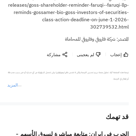
releases/goss-shareholder-reminder-faruqi--faruqi-llp-
reminds-gossamer-bio-goss-investors-of-securities-
class-action-deadline-on-june-1-2026-
302739532.html
المصدر: شركة فاروقي وفاروقي للمحاماة
إعجاب
لم يعجبنى
مشاركة
ترجمة هذه الصفحة آلية. تحاول منصة سهم تحسين الترجمة ولكن لا تضمن دقتها وموثوقيتها، ولن تتحمل المسؤولية عن أي خسارة أو ضرر بسبب عدم دقة 
المزيد
يمثل المحتوى أعلاه المسؤولية الشخصية للمؤلف وآرائه فقط، ولا يمثل أي مسؤولية لمنصة سهم، ولا يمكن لمنصة سهم تأكيد صحة ودقة ومصداقية المحتوى 
قد تهمك
عند الضرورة، يرجى استشارة مستشار استثمار محترف. لا تقدم منصة سهم أي مشورة استثمارية، ولا تقدم أي التزامات أو ضمانات.
الحرب في إيران: متابعة مباشرة لسوق الأسهم -