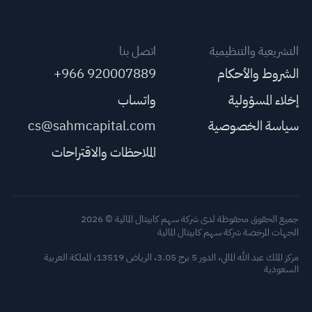
التشريعية والتنظيمية
اتصل بنا
الشروط والأحكام
+966 920007889
إخلاء المسؤولية
واتساب
سياسة الخصوصية
cs@sahmcapital.com
الملاحظات والاقتراحات
جميع الحقوق محفوظة لدى شركة سهم كابيتال المالية © 2026
الجهات المرخصة شركة سهم كابيتال المالية
مركز الملك عبد الله المالي، الدور 5 برج 3.05، الرياض 13519، المملكة العربية
السعودية