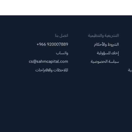
أقل من التوقعات التي بلغت 718.642
مليون دولار أمريكي.
التشريعية والتنظيمية
اتصل بنا
الشروط والأحكام
+966 920007889
إخلاء المسؤولية
واتساب
سياسة الخصوصية
cs@sahmcapital.com
ية
الملاحظات والاقتراحات