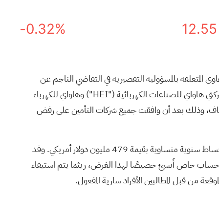
-0.32%
12.55
المؤرخة في 1 نوفمبر 2024، والتي صُممت لتسوية جميع الدعاوى المتعلقة بالمسؤولية التقصيرية في التقاضي الناجم عن
عاصفة ماوي وحرائقها في عام 2023 (يُشار إليها فيما يلي بـ"اتفاقيات التسوية"). وكان الشرط الأخير هو أن يصبح الحكم الصادر عن شركتي هاواي للصناعات الكهربائية ("HEI") وهاواي للكهرباء
فعتها أكثر من 200 شركة تأمين، نهائيًا وغير قابل للاستئناف، وذلك بعد أن وافقت جميع شركات التأمين على رفض
وبناءً على ذلك، ووفقًا لاتفاقيات التسوية، أذنت كل من شركة HEI وشركة Hawaiian Electric بدفع القسط الأول من أصل أربعة أقساط سنوية متساوية بقيمة 479 مليون دولار أمريكي. وقد
لغ 479 مليون دولار أمريكي سابقًا من خلال طرح أسهم شركة HEI في سبتمبر 2024، ووُضعت في حساب خاص أُنشئ خصيصًا لهذا الغرض، ريثما يتم استيفاء
قعة من قبل المطالبين الأفراد سارية المفعول.