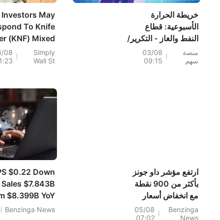
خريطة الحرارة
Investors May
الأسبوعية: قطاع
spond To Knife
النفط والغاز - التكرير/
er (KNF) Mixed
التسويق يتصدر القائمة
2 2026 Results
منصة
03/08
Simply
4/08
سهم
09:15
Wall St
1:23
 New Revenue
(VLO، MPC، PSX)
بينما يقفز قطاع
Outlook
التجزئة عبر الإنترنت
بنسبة 80% (AMZN،
EBAY، LQDT)
ارتفع مؤشر داو جونز
PS $0.22 Down
بأكثر من 900 نقطة
 Sales $7.843B
مع انخفاض أسعار
m $8.399B YoY
النفط الخام: تحسن
Benzinga News
05/08
Benzinga
07:02
News
معنويات المستثمرين،