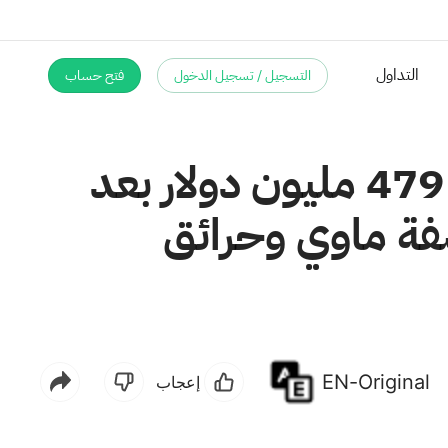
التسجيل / تسجيل الدخول
فتح حساب
التداول
بدأت شركة هاواي للكهرباء بدفع مبلغ تسوية قدره 479 مليون دولار بعد
صفة ماوي وحرائق
EN-Original
إعجاب