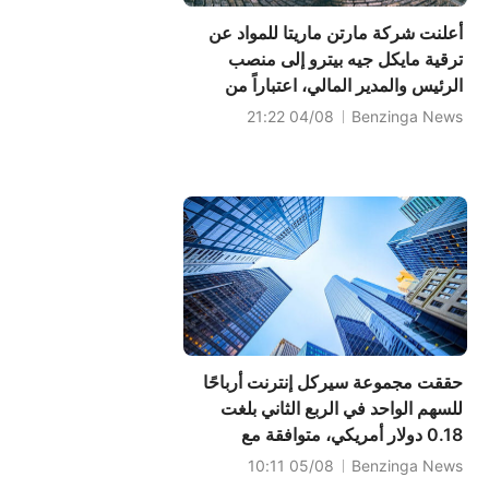
أعلنت شركة مارتن ماريتا للمواد عن
ترقية مايكل جيه بيترو إلى منصب
الرئيس والمدير المالي، اعتباراً من
تاريخه.
04/08 21:22
Benzinga News
حققت مجموعة سيركل إنترنت أرباحًا
للسهم الواحد في الربع الثاني بلغت
0.18 دولار أمريكي، متوافقة مع
التوقعات، وبلغت المبيعات 701.315
05/08 10:11
Benzinga News
مليون دولار أمريكي، بينما جاءت النتائج