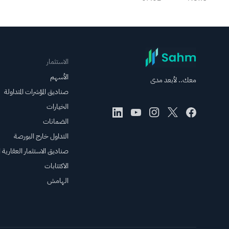
ومؤشر الخوف ينتقل
إلى منطقة "الجشع".
الاستثمار
الأسهم
معك.. لأبعد مدى
صناديق المؤشرات المتداولة
الخيارات
الضمانات
التداول خارج البورصة
صناديق الاستثمار العقارية ال
الاكتتابات
الهامش