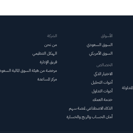
187.900 مليون دولار أمريكي،
متجاوزة التوقعات البالغة 163.536
مليون دولار أم...
الأسواق
الشركة
السوق السعودي
من نحن
السوق الأمريكي
الهيكل التنظيمي
فريق الإدارة
الخصائص
مرخصة من هيئة السوق المالية السعود
الاختيار الذكي
مركز المساعدة
أدوات التحليل
متداولة
أدوات التداول
خدمة العملاء
الذكاء الاصطناعي لمنصة سهم
أمان الحساب والربح والخسارة