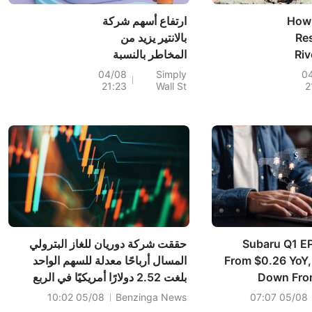
How 
ارتفاع أسهم شركة
Re
بالانتير يزيد من
Riv
المخاطر بالنسبة
Q
لشركة سنوفليك واثنين
04/08
Simply
0
21:23
Wall St
2
And
من منافسيها من
الذكاء الاصطناعي
Subaru Q1 E
حققت شركة دوريان للغاز البترولي
From $0.26 YoY,
المسال أرباحًا معدلة للسهم الواحد
Down Fro
بلغت 2.52 دولارًا أمريكيًا في الربع
الأول، متجاوزة التوقعات البالغة 2.13
05/08 10:02
Benzinga News
05/08 07:07
دولارًا أمريكيًا، وبلغت مبيعاتها