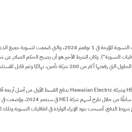
في 10 أبريل 2026، تحقق الشرط الأخير للدفع بموجب اتفاقيات التسوية 
("Hawaiian Electric") في 30 ديسمبر 2025، بشأن دعاوى الحلول التي ر
جُمعت أموال هذا القسط الأول البا
وط الدفع، أصبحت بنود الإبراء الواردة في اتفاقيات التسوية وتلك المو