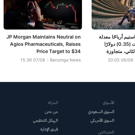
يم أرباحًا معدلة
JP Morgan Maintains Neutral on
للسهم الواحد بلغت (0.35) دولارًا
Agios Pharmaceuticals, Raises
الثاني، متجاوزة
Price Target to $34
التوقعات التي كانت تشير إلى (0.43)
07/08 15:36
Benzinga News
06/08 20:05
دولارًا أمريكيًا، وبلغت مبيعاتها 25.078
ي، متجاوزة التوقعات
التي كانت تشير إلى 23.093 مليون
الأسواق
الشركة
السوق السعودي
من نحن
السوق الأمريكي
الهيكل التنظيمي
فريق الإدارة
الخصائص