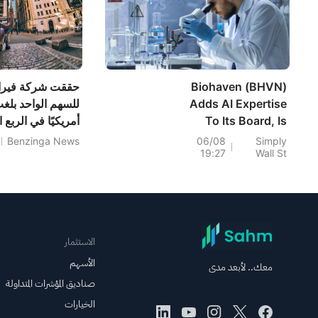
Biohaven (BHVN)
حققت شركة فيراست
Adds AI Expertise
To Its Board, Is
أمريكيًا في الربع 
The Valuation Gap
Benzinga News
06/08
Simply
19:27
Wall St
Too Wide?
مليون دولار أمريك
دول...
الاستثمار
الأسهم
معك.. لأبعد مدى
صناديق المؤشرات المتداولة
الخيارات