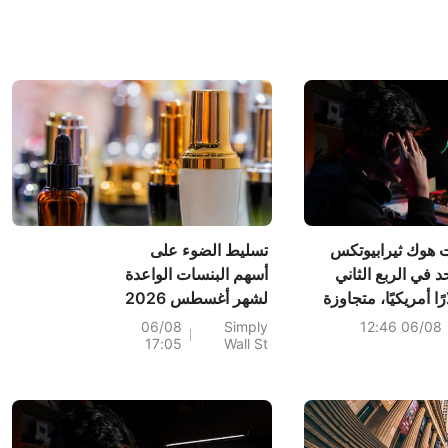
هوك ثيرابيوتكس
تسليط الضوء على
حد في الربع الثاني
أسهم البنسات الواعدة
0.) دولارًا أمريكيًا، متجاوزة
لشهر أغسطس 2026
بذلك التوقعات التي بلغت (0.30)
06/08
Simply
06/08 12:46
17:05
Wall St