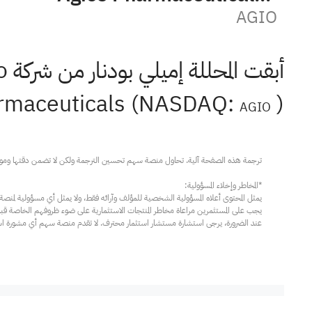
AGIO
) وخفضت السعر المستهدف من 65 دولارًا إلى 50 دولارًا.
rmaceuticals (NASDAQ:
AGIO
عند الضرورة، يرجى استشارة مستشار استثمار محترف. لا تقدم منصة سهم أي مشورة استثم