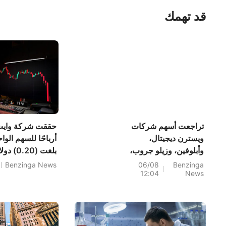
قد تهمك
تراجعت أسهم شركات
حققت شركة وايت 
ويسترن ديجيتال،
أرباحًا للسهم الوا
وأبلوفين، وزيلو جروب،
بلغت (20
وغيرها من الأسهم
Benzinga News
06/08
Benzinga
12:04
News
الكبرى في جلسة ما
دولارًا أمريكيًا.
قبل افتتاح السوق يوم
الخميس.