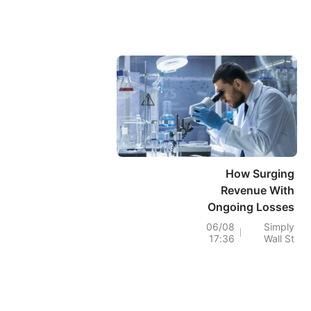
How Surging
Revenue With
Ongoing Losses
Will Impact Agios
06/08
Simply
17:36
Wall St
Pharmaceuticals
(AGIO) Investors