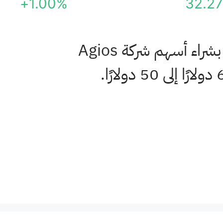
+1.00%
32.27
أبقت المحللة إميلي بودنار من شركة HC Wainwright & Co. على توصيتها بشراء أسهم شركة Agios