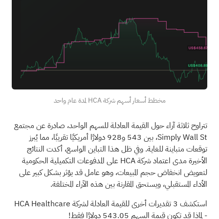
مخطط أسعار أسهم شركة HCA لمدة عام واحد
تتراوح ثلاثة آراء حول القيمة العادلة للسهم الواحد، صادرة عن مجتمع
Simply Wall St، بين 543 و928 دولارًا أمريكيًا تقريبًا، مما يُبرز
توقعات متباينة للغاية. وفي ظل هذا التباين الواسع، أكدت النتائج
الأخيرة مدى اعتماد شركة HCA على المدفوعات التكميلية الحكومية
لتعويض انخفاض حجم المبيعات، وهو عامل قد يؤثر بشكل كبير على
الأداء المستقبلي، ويستحق المقارنة بين هذه الآراء المختلفة.
استكشف 3 تقديرات أخرى للقيمة العادلة لشركة HCA Healthcare
- لماذا قد تكون قيمة السهم 543.05 دولارًا فقط!