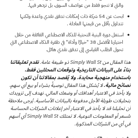
والتي لا تنجو فقط من عواصف السوق، بل تزدهر فيها.
ابحث عن
54 شركة ذات إمكانات تدفق نقدي واعدة ولكنها
تتداول بأقل من قيمتها العادلة
.
استغل دورة البنية التحتية للذكاء الاصطناعي الفائقة من خلال
اختيارنا
لأفضل 38 "خيارًا وأداة" في طفرة الذكاء الاصطناعي
التي
تحول الطلب القياسي إلى تدفق نقدي هائل.
هذا المقال من Simply Wall St ذو طبيعة عامة.
نقدم تعليقاتنا
بناءً على البيانات التاريخية وتوقعات المحللين فقط،
باستخدام منهجية محايدة، ولا يُقصد بمقالاتنا أن تكون
نصائح مالية.
لا يُشكل هذا المقال توصيةً بشراء أو بيع أي سهم،
ولا يأخذ في الاعتبار أهدافك أو وضعك المالي. نهدف إلى تزويدك
بتحليلات طويلة الأجل مدفوعة بالبيانات الأساسية. يُرجى ملاحظة
أن تحليلنا قد لا يأخذ في الاعتبار آخر إعلانات الشركات الحساسة
للسعر أو المعلومات النوعية. لا تمتلك Simply Wall St أي أسهم
في أي من الشركات المذكورة.