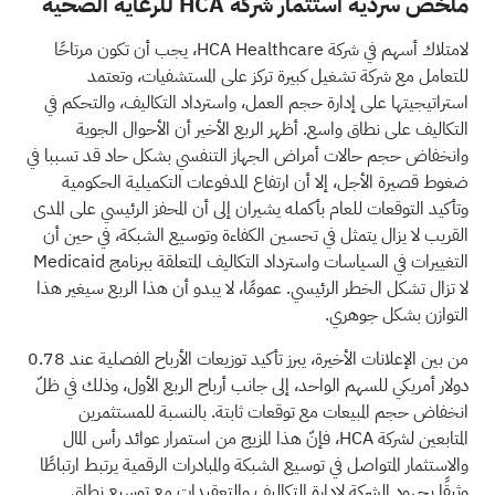
ملخص سردية استثمار شركة HCA للرعاية الصحية
لامتلاك أسهم في شركة HCA Healthcare، يجب أن تكون مرتاحًا
للتعامل مع شركة تشغيل كبيرة تركز على المستشفيات، وتعتمد
استراتيجيتها على إدارة حجم العمل، واسترداد التكاليف، والتحكم في
التكاليف على نطاق واسع. أظهر الربع الأخير أن الأحوال الجوية
وانخفاض حجم حالات أمراض الجهاز التنفسي بشكل حاد قد تسببا في
ضغوط قصيرة الأجل، إلا أن ارتفاع المدفوعات التكميلية الحكومية
وتأكيد التوقعات للعام بأكمله يشيران إلى أن المحفز الرئيسي على المدى
القريب لا يزال يتمثل في تحسين الكفاءة وتوسيع الشبكة، في حين أن
التغييرات في السياسات واسترداد التكاليف المتعلقة ببرنامج Medicaid
لا تزال تشكل الخطر الرئيسي. عمومًا، لا يبدو أن هذا الربع سيغير هذا
التوازن بشكل جوهري.
من بين الإعلانات الأخيرة، يبرز تأكيد توزيعات الأرباح الفصلية عند 0.78
دولار أمريكي للسهم الواحد، إلى جانب أرباح الربع الأول، وذلك في ظلّ
انخفاض حجم المبيعات مع توقعات ثابتة. بالنسبة للمستثمرين
المتابعين لشركة HCA، فإنّ هذا المزيج من استمرار عوائد رأس المال
والاستثمار المتواصل في توسيع الشبكة والمبادرات الرقمية يرتبط ارتباطًا
وثيقًا بجهود الشركة لإدارة التكاليف والتعقيدات مع توسيع نطاق