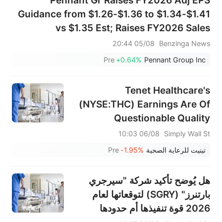
Guidance from $1.26-$1.36 to $1.34-$1.41
vs $1.35 Est; Raises FY2026 Sales
Guidance from $1.134B-$1.172B to
05/08 20:44
Benzinga News
$1.171B-$1.190B vs $1.165B Est
Pre
+0.64%
Pennant Group Inc
Tenet Healthcare's
(NYSE:THC) Earnings Are Of
Questionable Quality
06/08 10:03
Simply Wall St
تينيت للرعاية الصحية
-1.95%
Pre
هل يُوضح تأكيد شركة "سيرجري
بارتنرز" (SGRY) لتوقعاتها لعام
2026 قوة تنفيذها أم حدودها