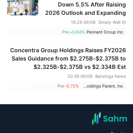
Down 5.5% After Raising
2026 Outlook and Expanding
Senior Living Footprint
06/08 18:29
Simply Wall St
Pre
+0.64%
Pennant Group Inc
Concentra Group Holdings Raises FY2026
Sales Guidance from $2.275B-$2.375B to
$2.325B-$2.375B vs $2.334B Est
06/08 20:39
Benzinga News
Pre
-0.72%
Concentra Group Holdings Parent, Inc.