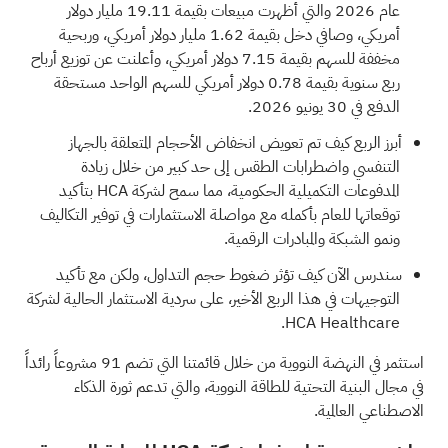
عام 2026 والتي أظهرت مبيعات بقيمة 19.11 مليار دولار
أمريكي، وصافي دخل بقيمة 1.62 مليار دولار أمريكي، وربحية
مخففة للسهم بقيمة 7.15 دولار أمريكي، وأعلنت عن توزيع أرباح
ربع سنوية بقيمة 0.78 دولار أمريكي للسهم الواحد مستحقة
الدفع في 30 يونيو 2026.
أبرز الربع كيف تم تعويض انخفاض الأحجام المتعلقة بالجهاز
التنفسي واضطرابات الطقس إلى حد كبير من خلال زيادة
المدفوعات التكميلية الحكومية، مما سمح لشركة HCA بتأكيد
توقعاتها للعام بأكمله مع مواصلة الاستثمارات في توفير التكاليف
ونمو الشبكة والمبادرات الرقمية.
سندرس الآن كيف تؤثر ضغوط حجم التداول، ولكن مع تأكيد
التوجيهات في هذا الربع الأخير، على سردية الاستثمار الحالية لشركة
HCA Healthcare.
استثمر في النهضة النووية من خلال قائمتنا التي تضم
91 مشروعاً رائداً
في مجال البنية التحتية للطاقة النووية، والتي
تدعم ثورة الذكاء
الاصطناعي العالمية.