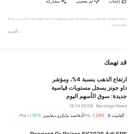
إعجاب
لم يعجبنى
مشاركة
ترجمة هذه الصفحة آلية. تحاول منصة سهم تحسين الترجمة ولكن لا تضمن دقتها وموثوقيتها، ولن تتحمل المسؤولية عن أي خسارة أو ضرر بسبب عدم دقة 
المزيد
يمثل المحتوى أعلاه المسؤولية الشخصية للمؤلف وآرائه فقط، ولا يمثل أي مسؤولية لمنصة سهم، ولا يمكن لمنصة سهم تأكيد صحة ودقة ومصداقية المحتوى 
قد تهمك
عند الضرورة، يرجى استشارة مستشار استثمار محترف. لا تقدم منصة سهم أي مشورة استثمارية، ولا تقدم أي التزامات أو ضمانات.
ارتفاع الذهب بنسبة 4%، ومؤشر
داو جونز يسجل مستويات قياسية
جديدة: سوق الأسهم اليوم
05/08 18:14
Benzinga News
ألفابيت A
-1.29%
Pre
أدفانسد مايكرو ديفايسز
+1.50%
Pre
Pennant Gr Raises FY2026 Adj EPS