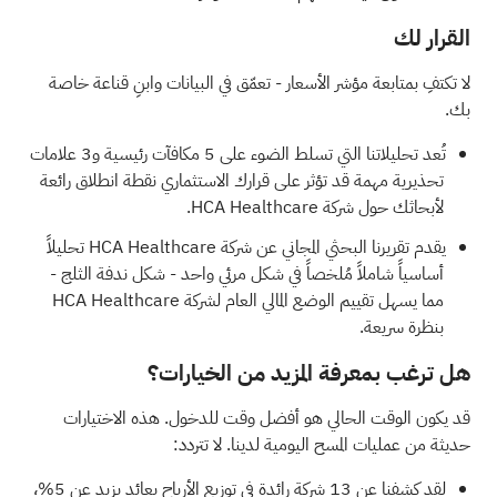
القرار لك
لا تكتفِ بمتابعة مؤشر الأسعار - تعمّق في البيانات وابنِ قناعة خاصة
بك.
تُعد تحليلاتنا التي تسلط الضوء على
5 مكافآت رئيسية و3 علامات
تحذيرية مهمة
قد تؤثر على قرارك الاستثماري نقطة انطلاق رائعة
لأبحاثك حول شركة HCA Healthcare.
يقدم
تقريرنا البحثي المجاني عن شركة HCA Healthcare
تحليلاً
أساسياً شاملاً مُلخصاً في شكل مرئي واحد - شكل ندفة الثلج -
مما يسهل تقييم الوضع المالي العام لشركة HCA Healthcare
بنظرة سريعة.
هل ترغب بمعرفة المزيد من الخيارات؟
قد يكون الوقت الحالي هو أفضل وقت للدخول. هذه الاختيارات
حديثة من عمليات المسح اليومية لدينا. لا تتردد:
لقد كشفنا عن
13 شركة رائدة في توزيع الأرباح
بعائد يزيد عن 5%،