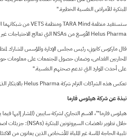
المبتكرة للأمراض النفسية الخطيرة."
Helus Pharma الأوسع من NSAs التي تعالج الاحتياجات غير الملباة في مجال الصحة العقلية.
قال ماركوس كابوني، رئيس مجلس الإدارة والمؤسس المشارك لمنظمة 
المحاربين القدامى، وضمان حصول المجتمعات على معلومات حول 
على أحدث الموارد التي تدعم صحتهم النفسية."
تعكس هذه الشراكات التزام شركة Helus Pharma بالابتكار الذي يركز على المريض والتطوير السريري المسؤول في أحد أكثر المجالات إلحاحًا في مجال الرعاية الصحية للمحاربين القدامى.
نبذة عن شركة هيلوس فارما
هيلوس فارما™، الاسم التجاري لشركة سايبين (المشار إليها فيما
خلال تطوير ناهضات السيروتونين المبتكرة
(NSAs)
: جزيئات اصطن
تلبية الحاجة الماسة غير الملباة للأشخاص الذين يعانون من الا