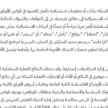
كة بيانات أو معلومات استشرافية بالمعنى المقصود في قوانين الأوراق المال
ات الاستشرافية إلى حقائق تاريخية، بل إلى التوقعات والتنبؤات الحالي
 المستقبلية المُعبر عنها صراحةً أو ضمنًا في البيانات الاستشرافية. يم
"، "يُخطط"، "يتوقع"، "يأمل"، "يعتقد"، أو "يستمر"، أو نفيها أو ص
شركة لتطوير منصات اكتشاف الأدوية الخاصة بها، وأنظمة توصيل الأدوية
إدارة الشركة وقت إصدارها. وقد تختلف النتائج الفعلية المستقبلية اخت
ري في النتائج أو الأداء أو الإنجازات الفعلية للشركة عن أي نتائج أ
ت الأوضاع الاقتصادية الكلية العامة؛ وتقلبات أسواق الأوراق المالية؛
 السياسية والاجتماعية والبيئية؛ وعلاقات الموظفين؛ ووجود قوانين و
،