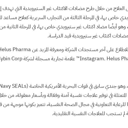
ال العلاج من خلال طرح مضادات الاكتئاب غير الستيرويدية التي تهد
هو مضاد اكتئاب غير ستيرويدي خاص بها، في المرحلة الثالثة من التجارب السريرية ك
لغذاء والدواء الأمريكية. كما تعمل الشركة على تطوير HLP004، وهو أيضًا مضاد اكتئاب غير ستيرويدي خاص 
دات اكتئاب غير ستيرويدية قيد الدراسة.
 آخر مستجدات الشركة ومعرفة المزيد عن Helus Pharma، تفضل بزيارة
Navy SEALs)
متمثلة في توفير علاجات نفسية آمنة وفعّالة وبأسعار معقولة، من خلال 
TARA Mind منصة رائدة من نوعها للرعاية التعاونية في مجال الصحة النفسية، تتميز بكو
 لم تستجب للعلاجات النفسية التقليدية.