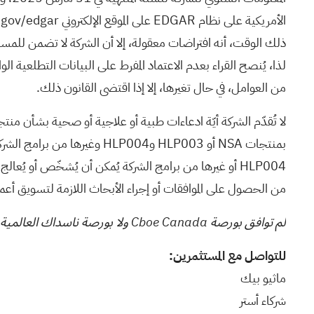
الأمريكية على نظام EDGAR على
الموقع الإلكتروني www.sec.gov/edgar
ذلك الوقت، أنه افتراضات معقولة، إلا أن الشركة لا تضمن للمسا
لذا، يُنصح القراء بعدم الاعتماد المفرط على البيانات التطلعية الو
من العوامل، في حال تغيرها، إلا إذا اقتضى القانون ذلك.
لا تُقدّم الشركة أيّة ادعاءات طبية أو علاجية أو صحية بشأن منتجات
من الحصول على الموافقات أو إجراء الأبحاث اللازمة لتسويق أعم
لم توافق بورصة Cboe Canada ولا بورصة ناسداك العالمية على محتويات هذا البيان الصحفي أو ترفضها، وليست مسؤولة عن كفاية ودقة المحتويات الواردة فيه.
للتواصل مع المستثمرين:
ماثيو بيك
شركاء أستر