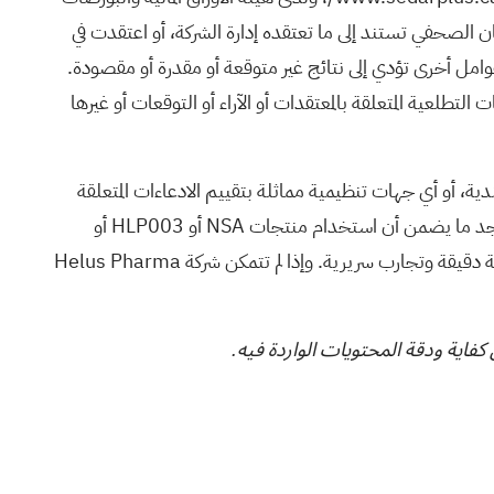
ان الصحفي تستند إلى ما تعتقده إدارة الشركة، أو اعتقدت في
وامل أخرى تؤدي إلى نتائج غير متوقعة أو مقدرة أو مقصودة.
التطلعية المتعلقة بالمعتقدات أو الآراء أو التوقعات أو غيرها
كندية، أو أي جهات تنظيمية مماثلة بتقييم الادعاءات المتعلقة
بمنتجات NSA أو HLP003 وHLP004 وغيرها من برامج الشركة. ولم يتم تأكيد فعالية هذه المنتجات من خلال أبحاث معتمدة. ولا يوجد ما يضمن أن استخدام منتجات NSA أو HLP003 أو
HLP004 أو غيرها من برامج الشركة يُمكن أن يُشخّص أو يُعالج أو يشفي أو يقي من أي مرض أو حالة صحية. ويلزم إجراء أبحاث علمية دقيقة وتجارب سريرية. وإذا لم تتمكن شركة Helus Pharma