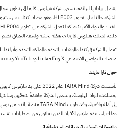
بفضل بياناتها الرائدة، تسعى شركة هيلوس فارما إلى تطوير مج
الشركة حاليًا على تطوير HLP003، و
ا
ذلك، تمتلك هيلوس فارما محفظة بحثية واسعة النطاق تضم مضا
تعمل الشركة في كندا والولايات المتحدة والمملكة المتحدة وأيرلندا. للاطلاع على
منصات التواصل الاجتماعي X وLinkedIn وYouTube وInstagram. Helus Pharma™ علامة تجارية مسجلة لشركة Cybin Corp.
حول تارا مايند
تأسست شركة TARA Mind عام 2022 على يد ماركوس كابوني، وهو جندي سابق في قوات البحرية الأمريكية الخاصة
بمساعدة المواد المهلوسة. وتسعى الشركة جاهدةً لتحقيق رسالتها ال
إلى أدلة واقعية. وقد طورت 
وذلك لمساعدة ملايين الأفراد الذين يعانون من اضطرابات نفسية
ملاحظات تحذيرية وبيانات استشرافية