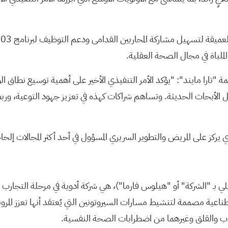
"تارا مايند": "يؤكد الأمر التنفيذي الأخير على أهمية توسيع نطاق ال
الأبحاث الحديثة. وتساهم شراكات كهذه في تعزيز جهود التوعية، ور
 يلي بـ "الشركة" أو "هيلوس فارما")، هي شركة أدوية في مرحلة التجار
اعية مصممة لتنشيط مسارات السيروتونين التي يُعتقد أنها تعزز المرون
كتئاب والقلق وغيرهما من اضطرابات الصحة النفسية.