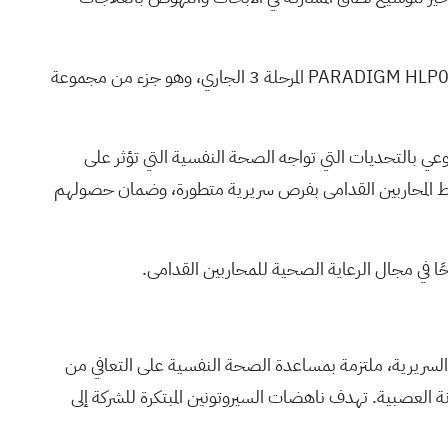
ستستفيد منظمة TARA Mind ومنظمة VETS من شبكاتهما العميقة لتسهيل مشاركة المحاربين القدامى ودعم التوظيف لبرنامج PARADIGM HLP003 المرحلة 3 الجاري، وهو جزء من مجموعة
وعي بالتحديات التي تواجه الصحة النفسية التي تؤثر على
بط المحاربين القدامى بفرص سريرية متطورة، وضمان حصولهم
ب السريرية، ملتزمة بمساعدة الصحة النفسية على التعافي من
ة العصبية. تهدف ناهضات السيروتونين المبتكرة للشركة إلى