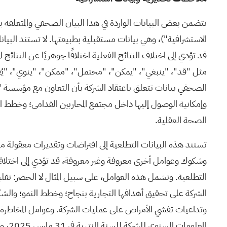
تتضمن بعض البيانات الواردة في هذا البيان الصحفي والمتعلقة بالشر
الاستشرافية")، وهي بيانات مستقبلية بطبيعتها. لا تستند البيان
قد تؤدي إلى اختلاف النتائج الفعلية اختلافًا جوهريًا عن النتائج
مثل "قد"، "ينبغي"، "يمكن"، "محتمل"، "ممكن"، "ينوي"، "يُقدّر
وإمكانية الوصول إليها داخل مجتمع المحاربين القدامى؛ وخطط ال
الصحة العقلية.
تستند هذه البيانات التطلعية إلى افتراضات وتقديرات معقولة من 
وشكوك وعوامل أخرى معروفة وغير معروفة، قد تؤدي إلى اختلاف جوه
التطلعية. وتشمل هذه العوامل، على سبيل المثال لا الحصر: تقلبا
الشركة على تحقيق أهدافها التجارية بنجاح؛ وخطط النمو؛ والشكوك
المعلومات السنوي للشركة للسنة المنتهية في 31 مارس 2025، والمتوفرة ضمن ملف الشركة على نظام SEDAR+ على الموقع الإلكتروني