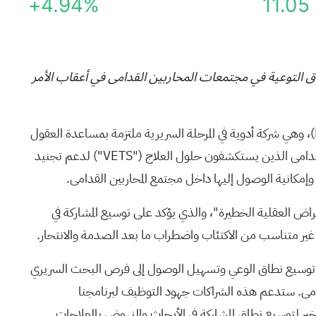
+4.94%
11.05
ال الصحة النفسية لدعم عملية التوظيف في المرحلة الثالثة من برنامج HLP003 وتوسيع نطاق التوعية في مجتمعات المحاربين القدامى في أعقاب الأمر
- أعلنت شركة Helus Pharma™ (ناسداك: HELP) (سي بي أو إي سي إيه: HELP)، وهي شركة أدوية في المرحلة السريرية ملتزمة بمساعدة العقول
على الشفاء من خلال تطوير ناهضات السيروتونين الجديدة ("NSAs")، اليوم عن تعاون مع TARA Mind، التي تعمل مع المحاربين القدامى الذين يستكشفون حلول العلاج ("VETS") لدعم تجنيد
 في 18 أبريل 2026 بعنوان "تسريع العلاجات الطبية للأمراض العقلية الخطيرة"، والذي يؤكد على توسيع المشاركة في
غير متناسب من الاكتئاب واضطراب ما بعد الصدمة والانتحار.
عدّ توسيع نطاق الوعي وتسهيل الوصول إلى فرص البحث السريري
دامى. ستدعم هذه الشراكات جهود التوظيف لبرنامجنا
ي الأخير لتوسيع نطاق المشاركة في الأبحاث والنهوض بالعلاجات