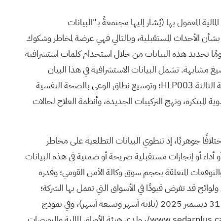
ية المعمول بها (يُشار إليها مجتمعةً بـ"البيانات
ة بشأن الأحداث المستقبلية، وبالتالي فهي عرضة لمخاطر وشكوك
كن عمومًا تحديد هذه البيانات من خلال استخدام كلمات استشرافية
يغ مشابهة. تشمل البيانات الاستشرافية في هذا البيان
الصحفي بيانات تتعلق باعتقاد الشركة بأن التعاون مع مؤسسة "تارا مايند" سيدعم تجنيد المشاركين في التجارب السريرية لبرنامج المرحلة الثالثة HLP003؛ وتوسيع نطاق الوعي بالصحة النفسية
 المبتكرة، ونهج التركيبات الجديدة، وأنظمة العلاج لحالات
لافًا جوهريًا، إذ تنطوي البيانات التطلعية على مخاطر
و أداء أو إنجازات مستقبلية صريحة أو ضمنية في هذه البيانات
 والتوقعات المتعلقة بحجم سوق وكالة الأمن القومي؛ وقدرة
لوائح قد تفرض قيودًا في الأسواق التي تعمل بها الشركة؛
وتداعيات تفشي الأمراض على عمليات الشركة. وعوامل المخاطرة الموضحة في كل من مناقشة وتحليل إدارة الشركة للفترتين المنتهيتين في 31 ديسمبر 2025 (ثلاثة أشهر وتسعة أشهر)، وفي نموذج
www.sedarplus.ca/
ولدى هيئة الأوراق المالية والبورصات