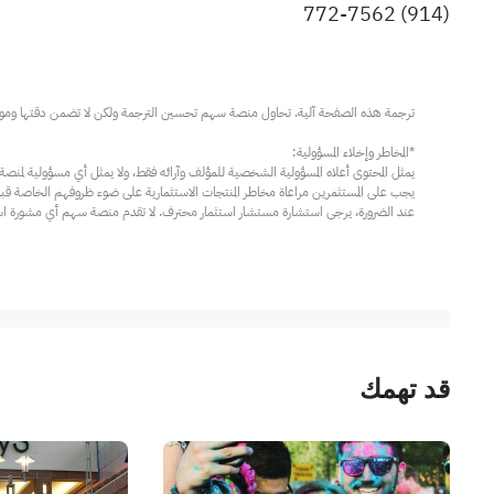
772-7562
(914)
عند الضرورة، يرجى استشارة مستشار استثمار محترف. لا تقدم منصة سهم أي مشورة استثم
قد تهمك