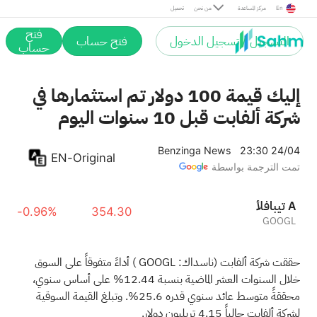
En
مركز المساعدة
من نحن
تحميل
فتح
التسجيل / تسجيل الدخول
فتح حساب
حساب
إليك قيمة 100 دولار تم استثمارها في
شركة ألفابت قبل 10 سنوات اليوم
Benzinga News
23:30 24/04
EN-Original
تمت الترجمة بواسطة
ألفابيت A
-0.96%
354.30
GOOGL
حققت شركة ألفابت (ناسداك:
GOOGL
) أداءً متفوقاً على السوق
خلال السنوات العشر الماضية بنسبة 12.44% على أساس سنوي،
محققةً متوسط عائد سنوي قدره 25.6%. وتبلغ القيمة السوقية
لشركة ألفابت حالياً 4.15 تريليون دولار.