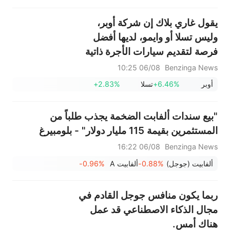
يقول غاري بلاك إن شركة أوبر،
وليس تسلا أو وايمو، لديها أفضل
فرصة لتقديم سيارات الأجرة ذاتية
القيادة للجماهير.
06/08 10:25
Benzinga News
أوبر
+6.46%
تسلا
+2.83%
"بيع سندات ألفابت الضخمة يجذب طلباً من
المستثمرين بقيمة 115 مليار دولار" - بلومبيرغ
06/08 16:22
Benzinga News
ألفابيت (جوجل)
-0.88%
ألفابيت A
-0.96%
ربما يكون منافس جوجل القادم في
مجال الذكاء الاصطناعي قد عمل
هناك أمس.