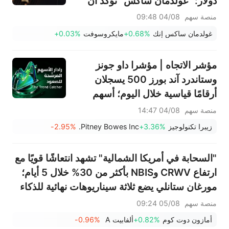
دولار: "غولدمان ساكس" تؤكد أن
دورة الإنفاق لم تنتهِ بعد — وإليكم
منصة سهم
04/08 09:48
الوجهات المحتملة لتدفق الأموال
غولدمان ساكس إنك
+0.68%
مايكروسوفت
+0.03%
مؤشر الاتجاه | مؤشرا داو جونز
وستاندرد آند بورز 500 يسجلان
أرقامًا قياسية خلال اليوم؛ أسهم
PRLB (+7.34%) وWSM
منصة سهم
04/08 14:47
(+3.33%) تقود 4 اختراقات يومية؛
زيبرا تكنولوجيز
+3.36%
Pitney Bowes Inc.
-2.95%
أسهم شركات البصريات ترتفع،
وAAOI >16%، وPOET >14%
"السحابة في أمريكا الشمالية" تشهد انتعاشًا قويًا مع
ارتفاع CRWV وNBIS بأكثر من 30% خلال 5 أيام؛
مورغان ستانلي يضع ثلاثة سيناريوهات نهائية للذكاء
الاصطناعي — من سيكون الفائز الأكبر؟
منصة سهم
05/08 09:24
أمازون دوت كوم
+0.82%
ألفابيت A
-0.96%