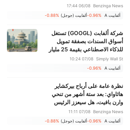
06/08 17:44
Benzinga News
ألفابيت A
-0.96%
ألفابيت (جوجل)
-0.88%
شركة ألفابت (GOOGL) تستغل
أسواق السندات بصفقة تمويل
للذكاء الاصطناعي بقيمة 25 مليار
دولار
07/08 10:24
Simply Wall St
ألفابيت A
-0.96%
نظرة عامة على أرباح بيركشاير
هاثاواي: بعد ستة أشهر من تنحي
وارن بافيت، هل سيعزز الرئيس
التنفيذي جريج أبيل عمليات إعادة
07/08 11:11
Benzinga News
شراء الأسهم؟
ألفابيت A
-0.96%
ألفابيت (جوجل)
-0.88%