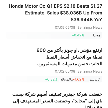
Honda Motor Co Q1 EPS $2.18 Beats $1.27
Estimate, Sales $38.036B Up From
$36.944B YoY
05/08 07:05
Benzinga News
هوندا
+0.42%
ارتفع مؤشر داو جونز بأكثر من 900
نقطة مع انخفاض أسعار النفط
الخام: تحسن معنويات المستثمرين،
ومؤشر الخوف ينتقل إلى منطقة
05/08 07:02
Benzinga News
"الجشع".
كاتربيلر
-1.62%
ماكدونالدز
+0.82%
خفضت شركة جيفريز تصنيف أسهم شركة بيست
باي إلى "محايد"، وخفضت السعر المستهدف إلى
85 دولارًا.