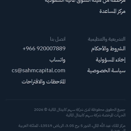
مركز المساعدة
التشريعية والتنظيمية
اتصل بنا
الشروط والأحكام
+966 920007889
إخلاء المسؤولية
واتساب
سياسة الخصوصية
cs@sahmcapital.com
الملاحظات والاقتراحات
جميع الحقوق محفوظة لدى شركة سهم كابيتال المالية © 2026
الجهات المرخصة شركة سهم كابيتال المالية
مركز الملك عبد الله المالي، الدور 5 برج 3.05، الرياض 13519، المملكة العربية
السعودية