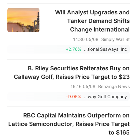
Will Analyst Upgrades and
Tanker Demand Shifts
Change International
Seaways' (INSW) Earnings
05/08 14:30
Simply Wall St
Narrative?
+2.76%
International Seaways, Inc.
B. Riley Securities Reiterates Buy on
Callaway Golf, Raises Price Target to $23
05/08 16:16
Benzinga News
-9.05%
Callaway Golf Company
RBC Capital Maintains Outperform on
Lattice Semiconductor, Raises Price Target
to $165