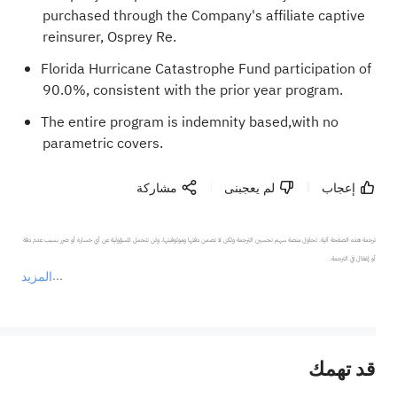
purchased through the Company's affiliate captive
reinsurer, Osprey Re.
Florida Hurricane Catastrophe Fund participation of
90.0%, consistent with the prior year program.
The entire program is indemnity based,with no
parametric covers.
إعجاب
لم يعجبنى
مشاركة
ترجمة هذه الصفحة آلية. تحاول منصة سهم تحسين الترجمة ولكن لا تضمن دقتها وموثوقيتها، ولن تتحمل المسؤولية عن أي خسارة أو ضرر بسبب عدم دقة 
المزيد
يمثل المحتوى أعلاه المسؤولية الشخصية للمؤلف وآرائه فقط، ولا يمثل أي مسؤولية لمنصة سهم، ولا يمكن لمنصة سهم تأكيد صحة ودقة ومصداقية المحتوى 
قد تهمك
عند الضرورة، يرجى استشارة مستشار استثمار محترف. لا تقدم منصة سهم أي مشورة استثمارية، ولا تقدم أي التزامات أو ضمانات.