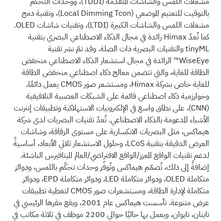
مشغلات اللمس والشاشات المتقدمة
(TDDI)
، ووحدات التحكم
بالتوقيت للتعتيم الموضعي
(Local Dimming Tcon)
، وتقنية دمج
مشغلات اللمس والشاشات الكبيرة
(LTDI)
، وتقنيات شاشات OLED.
كما تُعدّ Himax رائدة في مجال الذكاء الاصطناعي البصري بتقنية
tinyML والتقنيات البصرية ذات الصلة. وقد تمّ نشر تقنية
WiseEye™ الرائدة في مجال استشعار الذكاء الاصطناعي منخفض
الطاقة للغاية، والتي تتضمن معالج ذكاء اصطناعي منخفض الطاقة
للغاية خاص بشركة Himax، ومستشعر صور CMOS يعمل دائمًا،
وخوارزمية ذكاء اصطناعي قائمة على الشبكات العصبية التلافيفية
(CNN)
، على نطاق واسع في الإلكترونيات الاستهلاكية وتطبيقات إنترنت
الأشياء المدعومة بالذكاء الاصطناعي. تُعدّ تقنيات البصريات لدى شركة
هيماكس، مثل البصريات الانكسارية على مستوى الرقاقة، وشاشات
العرض الدقيقة بتقنية LCoS، وحلول الاستشعار ثلاثي الأبعاد، أساسيةً
لدعم تقنيات الواقع المعزز/الواقع الافتراضي/العالم الميتافيرس الناشئة.
إضافةً إلى ذلك، تُصمّم هيماكس وتُوفّر وحدات تحكّم باللمس، ودوائر
متكاملة OLED، ودوائر متكاملة LED، ودوائر متكاملة EPD، ودوائر
متكاملة لإدارة الطاقة، ومستشعرات صور CMOS لتغطية تطبيقات
عرض متنوعة. تأسست هيماكس عام 2001، ويقع مقرها الرئيسي في
تاينان، تايوان، ويعمل بها حاليًا حوالي 2200 موظف في ثلاثة مكاتب في