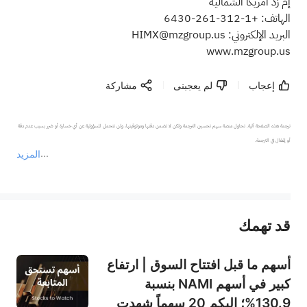
إم زد أمريكا الشمالية
الهاتف: +1-312-261-6430
البريد الإلكتروني:
HIMX@mzgroup.us
www.mzgroup.us
إعجاب
لم يعجبنى
مشاركة
ترجمة هذه الصفحة آلية. تحاول منصة سهم تحسين الترجمة ولكن لا تضمن دقتها وموثوقيتها، ولن تتحمل المسؤولية عن أي خسارة أو ضرر بسبب عدم دقة 
المزيد
يمثل المحتوى أعلاه المسؤولية الشخصية للمؤلف وآرائه فقط، ولا يمثل أي مسؤولية لمنصة سهم، ولا يمكن لمنصة سهم تأكيد صحة ودقة ومصداقية المحتوى 
قد تهمك
عند الضرورة، يرجى استشارة مستشار استثمار محترف. لا تقدم منصة سهم أي مشورة استثمارية، ولا تقدم أي التزامات أو ضمانات.
أسهم ما قبل افتتاح السوق | ارتفاع
كبير في أسهم NAMI بنسبة
130.9%؛ إليكم 20 سهماً شهدت