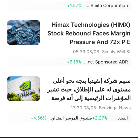
+1.57%
A. O. Smith Corporation
Himax Technologies (HIMX)
Stock Rebound Faces Margin
Pressure And 72x P E
08/08 05:39
Simply Wall St
+6.18%
Himax Technologies, Inc. Sponsored ADR
سهم شركة إنفيديا يتجه نحو أعلى
مستوى له على الإطلاق، حيث تشير
المؤشرات الرئيسية إلى أنه فرصة
استثمارية مغرية.
08/08 17:30
Benzinga News
إنفيديا
+2.27%
صندوق المؤشر المتداول لـ GraniteShares 2x Long NVDA Daily
+4.56%