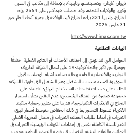
تايوان (تاينان، وهسينتشو، وتايبيه)، بالإضافة إلى مكاتب في الصين
وكوريا والولايات المتحدة. وقد حصلت هيماكس على 2564 براءة
اختراع، ولديها 331 براءة اختراع قيد الموافقة في جميع أنحاء العالم حتى
31 مارس 2026.
http://www.himax.com.tw
البيانات التطلعية
العوامل التي قد تؤدي إلى اختلاف الأحداث أو النتائج الفعلية اختلافًا
جوهريًا عن تأثير جائحة كوفيد-19 على أعمال الشركة؛ الظروف
التجارية والاقتصادية العامة وحالة صناعة أشباه الموصلات؛ قبول
السوق وتنافسية منتجات التشغيل وغير التشغيل التي طورتها الشركة؛
الطلب على منتجات تطبيقات الاستخدام النهائي؛ الاعتماد على
مجموعة صغيرة من العملاء الرئيسيين؛ عدم اليقين بشأن استمرار
النجاح في الابتكارات التكنولوجية؛ قدرتنا على تطوير وحماية ملكيتنا
الفكرية؛ ضغوط التسعير بما في ذلك انخفاض متوسط أسعار البيع؛
التغيرات في أنماط طلبات العملاء؛ التغيرات في معدل الضريبة الفعلي
المقدر للسنة الكاملة؛ نقص في إمدادات المكونات الرئيسية؛ التغيرات في
القوانين واللوائح البيئية؛ التغيرات في رخصة التصدير المنظمة بموجب