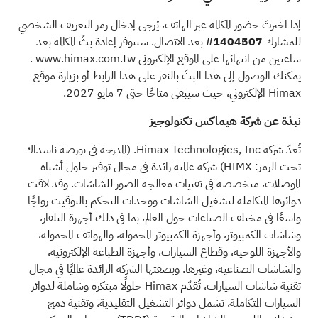
إذا اخترتَ حضور المكالمة عبر الهاتف، يُرجى إدخال رمز التعريف الشخصي
للمشارك
1404507#
بعد الاتصال. ستتوفر إعادة بثّ المكالمة بعد
ساعتين من انتهائها على الموقع الإلكتروني
www.himax.com.tw
.
يمكنك الوصول إلى هذا البثّ بالنقر على
هذا الرابط
أو بزيارة موقع
Himax الإلكتروني، حيث سيبقى متاحًا حتى 7 مايو 2027.
نبذة عن شركة هيماكس تكنولوجيز
تُعدّ شركة Himax Technologies, Inc. (المدرجة في بورصة ناسداك
تحت الرمز: HIMX) شركة عالمية رائدة في مجال توفير حلول أشباه
الموصلات، متخصصة في تقنيات معالجة الصور للشاشات. وقد لاقت
دوائرها المتكاملة لتشغيل الشاشات ووحدات التحكم بالتوقيت رواجًا
واسعًا في مختلف الصناعات حول العالم، بما في ذلك أجهزة التلفاز،
وشاشات الكمبيوتر، وأجهزة الكمبيوتر المحمولة، والهواتف المحمولة،
والأجهزة اللوحية، وقطاع السيارات، وأجهزة الطباعة الإلكترونية،
والشاشات الصناعية، وغيرها. وبصفتها الشركة الرائدة عالميًا في مجال
تقنية شاشات السيارات، تُقدّم Himax حلولًا مبتكرة وشاملة لدوائر
السيارات المتكاملة، تشمل دوائر التشغيل التقليدية، وتقنية دمج