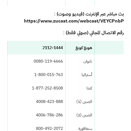
بث مباشر عبر الإنترنت (فيديو وصوت)
:
https://www.zucast.com/webcast/VEYCPnbP
رقم الاتصال المجاني (صوتي فقط)
:
هونغ كونغ
2112-1444
تايوان
0080-119-6666
أستراليا
1-800-015-763
كندا
1-877-252-8508
الصين
(1)
4008-423-888
الصين
(2)
4006-786-286
سنغافورة
800-492-2072