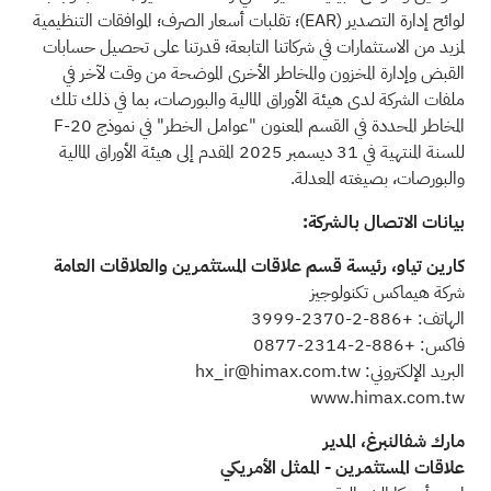
لوائح إدارة التصدير
(EAR)
؛ تقلبات أسعار الصرف؛ الموافقات التنظيمية
لمزيد من الاستثمارات في شركاتنا التابعة؛ قدرتنا على تحصيل حسابات
القبض وإدارة المخزون والمخاطر الأخرى الموضحة من وقت لآخر في
ملفات الشركة لدى هيئة الأوراق المالية والبورصات، بما في ذلك تلك
المخاطر المحددة في القسم المعنون "عوامل الخطر" في نموذج 20-F
للسنة المنتهية في 31 ديسمبر 2025 المقدم إلى هيئة الأوراق المالية
والبورصات، بصيغته المعدلة.
بيانات الاتصال بالشركة:
كارين تياو، رئيسة قسم علاقات المستثمرين والعلاقات العامة
شركة هيماكس تكنولوجيز
الهاتف: +886-2-2370-3999
فاكس: +886-2-2314-0877
البريد الإلكتروني:
hx_ir@himax.com.tw
www.himax.com.tw
مارك شفالنبرغ، المدير
علاقات المستثمرين - الممثل الأمريكي