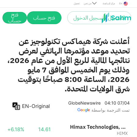
En
مركز المساعدة
من نحن
تحميل
فتح
التسجيل / تسجيل الدخول
فتح حساب
حساب
أعلنت شركة هيماكس تكنولوجيز عن
تحديد موعد مؤتمرها الهاتفي لعرض
نتائجها المالية للربع الأول من عام 2026،
وذلك يوم الخميس الموافق 7 مايو
2026، الساعة 8:00 صباحًا بتوقيت
شرق الولايات المتحدة.
GlobeNewswire
04:10 07/04
EN-Original
تمت الترجمة بواسطة
Himax Technologies, Inc. Sponsored ADR
+6.18%
14.61
HIMX