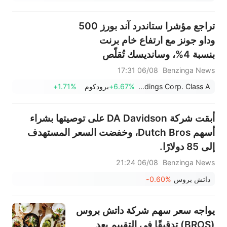
تراجع مؤشرا ستاندرد آند بورز 500
وداو جونز مع ارتفاع خام برنت
بنسبة 4%، وسانديسك تُقلّص
خسائرها: سوق الأسهم اليوم
06/08 17:31
Benzinga News
UWM Holdings Corp. Class A
+6.67%
برودكوم
+1.71%
أبقت شركة DA Davidson على توصيتها بشراء
أسهم Dutch Bros، وخفضت السعر المستهدف
إلى 85 دولارًا.
06/08 21:24
Benzinga News
داتش بروس
-0.60%
يواجه سعر سهم شركة داتش بروس
(BROS) تدقيقًا في التقييم بعد