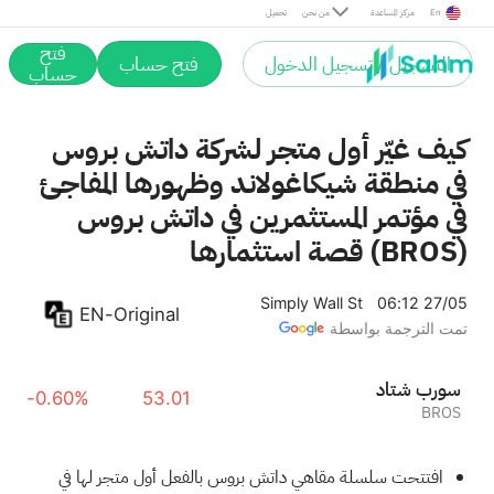
En
مركز المساعدة
من نحن
تحميل
فتح
التسجيل / تسجيل الدخول
فتح حساب
حساب
كيف غيّر أول متجر لشركة داتش بروس
في منطقة شيكاغولاند وظهورها المفاجئ
في مؤتمر المستثمرين في داتش بروس
(BROS) قصة استثمارها
Simply Wall St
06:12 27/05
EN-Original
تمت الترجمة بواسطة
داتش بروس
-0.60%
53.01
BROS
افتتحت سلسلة مقاهي داتش بروس بالفعل أول متجر لها في