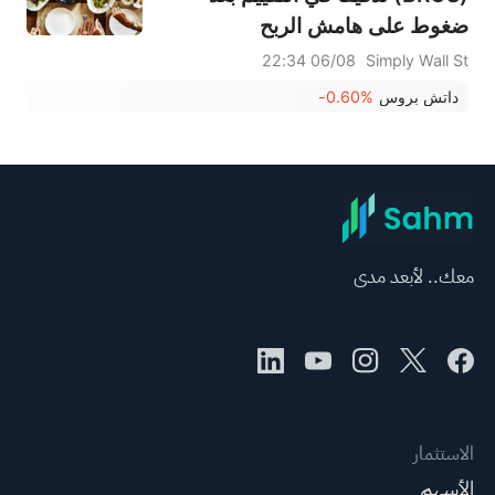
ضغوط على هامش الربح
06/08 22:34
Simply Wall St
داتش بروس
-0.60%
معك.. لأبعد مدى
الاستثمار
الأسهم