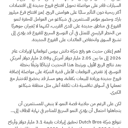
السيارات قادر على مواصلة تحويل افتتاح فروع جديدة إلى اقتصادات
أكثر ربحية دون التأثير سلبًا على هوامش الربح. يُعزز افتتاح فرع ميلروز
بارك وحضور مؤتمر المستثمرين في شيكاغو من العوامل المحفزة لنمو
الفروع في مناطق جديدة على المدى القريب، لكنهما لا يُغيران جوهريًا
من الخطر الرئيسي المتمثل في أن التوسع السريع للفروع قد يؤدي إلى
تشبع السوق وانخفاض العائدات على الفروع الجديدة.
أهم إعلان حديث هو رفع شركة داتش بروس لتوقعاتها لإيرادات عام
2026 إلى ما بين 2.05 مليار دولار أمريكي و2.08 مليار دولار أمريكي
بعد نتائج الربع الأول. ويرتبط هذا التحديث ارتباطًا وثيقًا بخطة
التوسع، إذ تفترض التوقعات الأعلى قدرة الشركة على مواصلة إضافة
فروع جديدة وزيادة المبيعات بكفاءة، وهو مسار قد يخضع للاختبار مع
تعمقها في أسواق تنافسية ذات تكلفة أعلى مثل منطقة شيكاغو
الكبرى.
لكن على الرغم من جاذبية قصة النمو، لا ينبغي للمستثمرين أن
يتجاهلوا احتمال أن يؤدي النمو السريع للمتاجر في نهاية المطاف إلى...
تتوقع شركة Dutch Bros تحقيق إيرادات بقيمة 3.1 مليار دولار وأرباح