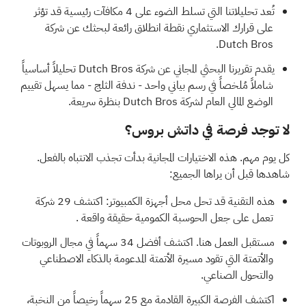
تُعد تحليلاتنا التي تسلط الضوء على
4 مكافآت رئيسية
قد تؤثر
على قرارك الاستثماري نقطة انطلاق رائعة لبحثك عن شركة
Dutch Bros.
يقدم
تقريرنا البحثي المجاني عن شركة Dutch Bros
تحليلاً أساسياً
شاملاً مُلخصاً في رسم بياني واحد - ندفة الثلج - مما يسهل تقييم
الوضع المالي العام لشركة Dutch Bros بنظرة سريعة.
لا توجد فرصة في داتش بروس؟
كل يوم مهم. هذه الاختيارات المجانية بدأت تجذب الانتباه بالفعل.
شاهدها قبل أن يراها الجميع:
هذه التقنية قد تحل محل أجهزة الكمبيوتر: اكتشف
29 شركة
تعمل على جعل الحوسبة الكمومية حقيقة واقعة
.
مستقبل العمل هنا. اكتشف
أفضل 34 سهماً في مجال الروبوتات
والأتمتة
التي تقود مسيرة الأتمتة المدعومة بالذكاء الاصطناعي
والتحول الصناعي.
اكتشف الفرصة الكبيرة القادمة مع
25 سهماً رخيصاً من النخبة،