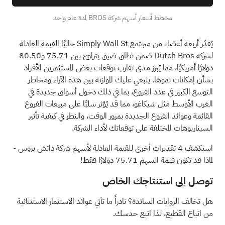
مخطط أسعار أسهم شركة BROS لمدة عام واحد
يُقدّر أربعة أعضاء من مجتمع Simply Wall St حاليًا القيمة العادلة
لشركة Dutch Bros ضمن نطاق ضيق يتراوح بين 75.71 و80.50
دولارًا أمريكيًا، مما يُبرز مدى تقارب توقعات بعض المستثمرين الأفراد
بشأن إمكانات نموها. ينبغي عليك الموازنة بين هذه الآراء ومخاطر
التوسع الكبير في عدد الفروع، بما في ذلك دخول أسواق جديدة في
الغرب الأوسط مثل شيكاغو، مما قد يُؤثر سلبًا على مبيعات الفروع
القائمة وعوائد الفروع الجديدة بمرور الوقت، والنظر في كيفية تأثير
السيناريوهات المختلفة على توقعاتك لأداء الشركة.
استكشف 4 تقديرات أخرى للقيمة العادلة لأسهم شركة داتش بروس
-
لماذا قد تكون قيمة السهم 75.71 دولارًا فقط!
توصل إلى استنتاجك الخاص
هل تخالف الروايات السائدة؟ نادراً ما تأتي عوائد الاستثمار الاستثنائية
من اتباع القطيع، لذا اتبع حدسك.