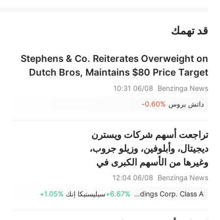
يمثل المحتوى أعلاه المسؤولية الشخصية للمؤلف وآرائه فقط، ولا يمثل أي مسؤولية لمنصة سهم، ولا يمكن لمنصة سهم تأكيد صحة ودقة ومصداقية المحتوى 
قد تهمك
عند الضرورة، يرجى استشارة مستشار استثمار محترف. لا تقدم منصة سهم أي مشورة استثمارية، ولا تقدم أي التزامات أو ضمانات.
Stephens & Co. Reiterates Overweight on
Dutch Bros, Maintains $80 Price Target
06/08 10:31
Benzinga News
داتش بروس
-0.60%
تراجعت أسهم شركات ويسترن
ديجيتال، وأبلوفين، وزيلو جروب،
وغيرها من الأسهم الكبرى في
جلسة ما قبل افتتاح السوق يوم
06/08 12:04
Benzinga News
الخميس.
UWM Holdings Corp. Class A
+6.67%
سيليستيكا إنك
+1.05%