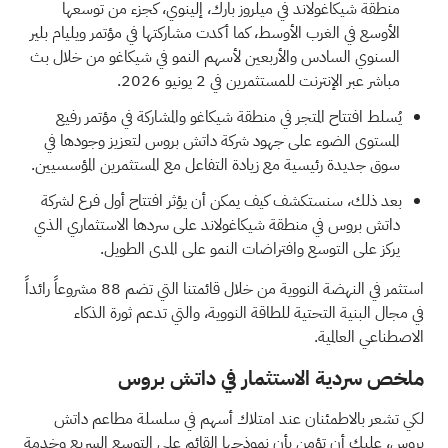
منطقة شيكاغولاند في ميلروز بارك، إلينوي، كجزء من توسعها
الأوسع في الغرب الأوسط، كما أكدت مشاركتها في مؤتمر ويليام بلير
السنوي السادس والأربعين لأسهم النمو في شيكاغو من خلال بث
مباشر عبر الإنترنت للمستثمرين في 2 يونيو 2026.
يُسلط افتتاح المتجر في منطقة شيكاغو والمشاركة في مؤتمر رفيع
المستوى الضوء على جهود شركة داتش بروس لتعزيز وجودها في
سوق جديدة رئيسية مع زيادة التفاعل مع المستثمرين المؤسسيين.
بعد ذلك، سنستكشف كيف يمكن أن يؤثر افتتاح أول فرع لشركة
داتش بروس في منطقة شيكاغولاند على سردها الاستثماري الذي
يركز على التوسع وافتراضات النمو على المدى الطويل.
استثمر في النهضة النووية من خلال قائمتنا التي تضم
88 مشروعاً رائداً
في مجال البنية التحتية للطاقة النووية، والتي
تدعم ثورة الذكاء
الاصطناعي العالمية.
ملخص سردية الاستثمار في داتش بروس
لكي تشعر بالاطمئنان عند امتلاك أسهم في سلسلة مطاعم داتش
بروس، عليك أن تؤمن بأن نموذجها القائم على التوسع السريع وخدمة