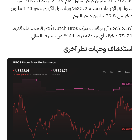
بقيمة 202.9 مليون دولار بحلول عام 2029. ويتطلب ذلك نموًا
سنويًا في الإيرادات بنسبة 23.2% وزيادة في الأرباح بنحو 123 مليون
دولار من 79.8 مليون دولار اليوم.
اكتشف كيف أن توقعات شركة Dutch Bros تُنتج قيمة عادلة قدرها
75.71 دولارًا
، أي بزيادة قدرها 41% عن سعرها الحالي.
استكشاف وجهات نظر أخرى