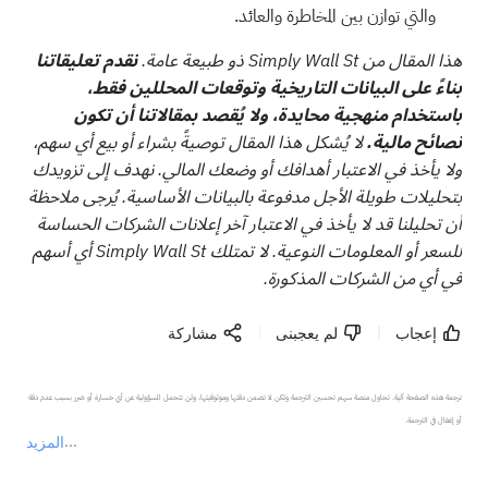
والتي توازن بين المخاطرة والعائد.
هذا المقال من Simply Wall St ذو طبيعة عامة.
نقدم تعليقاتنا
بناءً على البيانات التاريخية وتوقعات المحللين فقط،
باستخدام منهجية محايدة، ولا يُقصد بمقالاتنا أن تكون
نصائح مالية.
لا يُشكل هذا المقال توصيةً بشراء أو بيع أي سهم،
ولا يأخذ في الاعتبار أهدافك أو وضعك المالي. نهدف إلى تزويدك
بتحليلات طويلة الأجل مدفوعة بالبيانات الأساسية. يُرجى ملاحظة
أن تحليلنا قد لا يأخذ في الاعتبار آخر إعلانات الشركات الحساسة
للسعر أو المعلومات النوعية. لا تمتلك Simply Wall St أي أسهم
في أي من الشركات المذكورة.
إعجاب
لم يعجبنى
مشاركة
ترجمة هذه الصفحة آلية. تحاول منصة سهم تحسين الترجمة ولكن لا تضمن دقتها وموثوقيتها، ولن تتحمل المسؤولية عن أي خسارة أو ضرر بسبب عدم دقة 
المزيد