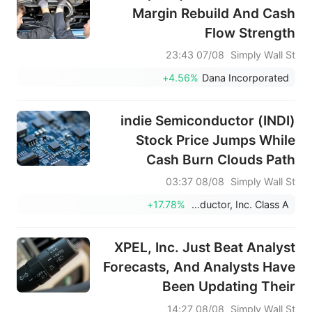
Margin Rebuild And Cash
Flow Strength
07/08 23:43
Simply Wall St
+4.56%
Dana Incorporated
indie Semiconductor (INDI)
Stock Price Jumps While
Cash Burn Clouds Path
Forward
08/08 03:37
Simply Wall St
+17.78%
indie Semiconductor, Inc. Class A
XPEL, Inc. Just Beat Analyst
Forecasts, And Analysts Have
Been Updating Their
Predictions
08/08 14:27
Simply Wall St