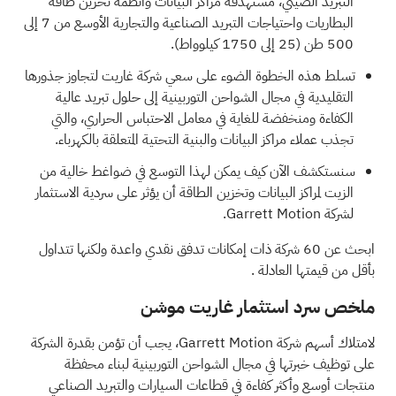
التبريد الصيني، مستهدفة مراكز البيانات وأنظمة تخزين طاقة
البطاريات واحتياجات التبريد الصناعية والتجارية الأوسع من 7 إلى
500 طن (25 إلى 1750 كيلوواط).
تسلط هذه الخطوة الضوء على سعي شركة غاريت لتجاوز جذورها
التقليدية في مجال الشواحن التوربينية إلى حلول تبريد عالية
الكفاءة ومنخفضة للغاية في معامل الاحتباس الحراري، والتي
تجذب عملاء مراكز البيانات والبنية التحتية المتعلقة بالكهرباء.
سنستكشف الآن كيف يمكن لهذا التوسع في ضواغط خالية من
الزيت لمراكز البيانات وتخزين الطاقة أن يؤثر على سردية الاستثمار
لشركة Garrett Motion.
ابحث عن
60 شركة ذات إمكانات تدفق نقدي واعدة ولكنها تتداول
بأقل من قيمتها العادلة
.
ملخص سرد استثمار غاريت موشن
لامتلاك أسهم شركة Garrett Motion، يجب أن تؤمن بقدرة الشركة
على توظيف خبرتها في مجال الشواحن التوربينية لبناء محفظة
منتجات أوسع وأكثر كفاءة في قطاعات السيارات والتبريد الصناعي