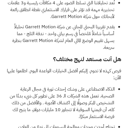
تُعد تحليلاتنا التي تسلط الضوء على
4 مكافآت رئيسية و3 علامات
تحذيرية مهمة
قد تؤثر على قرارك الاستثماري نقطة انطلاق رائعة
لأبحاثك حول شركة Garrett Motion.
يقدم
تقريرنا البحثي المجاني عن شركة Garrett Motion
تحليلاً
أساسياً شاملاً مُلخصاً في رسم بياني واحد - ندفة الثلج - مما
يسهل تقييم الوضع المالي العام لشركة Garrett Motion بنظرة
سريعة.
هل أنت مستعد لنهج مختلف؟
فرص كهذه لا تدوم. إليكم أفضل الخيارات الواعدة اليوم. اطلعوا عليها
الآن:
الذكاء الاصطناعي على وشك إحداث ثورة في مجال الرعاية
الصحية.
تعمل هذه الشركات الـ 36 على تطوير كل شيء بدءًا من
التشخيص المبكر وصولًا إلى اكتشاف الأدوية
. والأفضل من ذلك
كله، أن قيمتها السوقية لا تتجاوز 10 مليارات دولار، ما يتيح لك
فرصة الاستثمار مبكرًا.
تحتاج أحدث وحدات معالجة الرسومات إلى نوع من المعادن