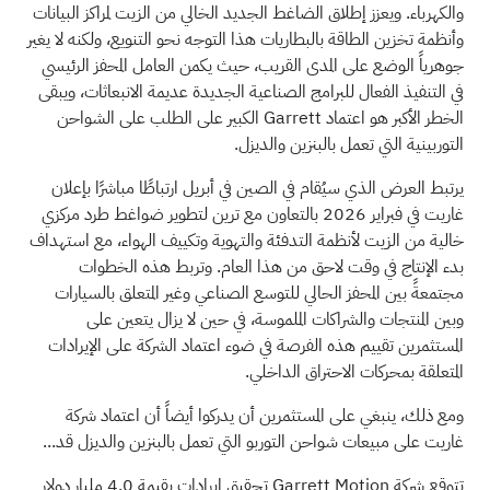
والكهرباء. ويعزز إطلاق الضاغط الجديد الخالي من الزيت لمراكز البيانات
وأنظمة تخزين الطاقة بالبطاريات هذا التوجه نحو التنويع، ولكنه لا يغير
جوهرياً الوضع على المدى القريب، حيث يكمن العامل المحفز الرئيسي
في التنفيذ الفعال للبرامج الصناعية الجديدة عديمة الانبعاثات، ويبقى
الخطر الأكبر هو اعتماد Garrett الكبير على الطلب على الشواحن
التوربينية التي تعمل بالبنزين والديزل.
يرتبط العرض الذي سيُقام في الصين في أبريل ارتباطًا مباشرًا بإعلان
غاريت في فبراير 2026 بالتعاون مع ترين لتطوير ضواغط طرد مركزي
خالية من الزيت لأنظمة التدفئة والتهوية وتكييف الهواء، مع استهداف
بدء الإنتاج في وقت لاحق من هذا العام. وتربط هذه الخطوات
مجتمعةً بين المحفز الحالي للتوسع الصناعي وغير المتعلق بالسيارات
وبين المنتجات والشراكات الملموسة، في حين لا يزال يتعين على
المستثمرين تقييم هذه الفرصة في ضوء اعتماد الشركة على الإيرادات
المتعلقة بمحركات الاحتراق الداخلي.
ومع ذلك، ينبغي على المستثمرين أن يدركوا أيضاً أن اعتماد شركة
غاريت على مبيعات شواحن التوربو التي تعمل بالبنزين والديزل قد...
تتوقع شركة Garrett Motion تحقيق إيرادات بقيمة 4.0 مليار دولار