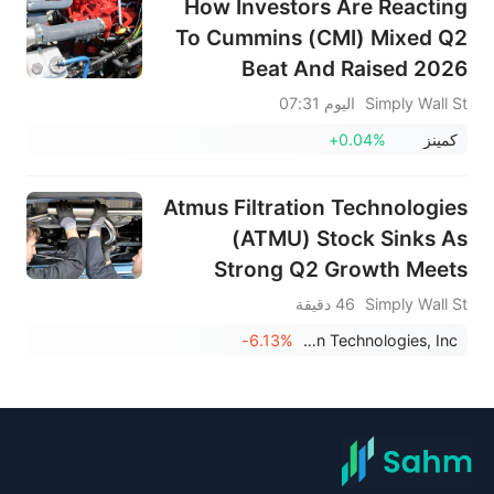
How Investors Are Reacting
To Cummins (CMI) Mixed Q2
Beat And Raised 2026
Revenue Outlook
Simply Wall St
اليوم 07:31
كمينز
+0.04%
Atmus Filtration Technologies
(ATMU) Stock Sinks As
Strong Q2 Growth Meets
Cost Pressure
Simply Wall St
46 دقيقة
-6.13%
Atmus Filtration Technologies, Inc.