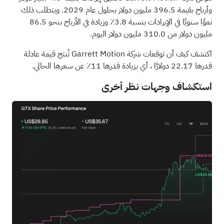
وأرباح بقيمة 396.5 مليون دولار بحلول عام 2029. ويتطلب ذلك
نموًا سنويًا في الإيرادات بنسبة 3.8٪ وزيادة في الأرباح بنحو 86.5
مليون دولار من 310.0 مليون دولار اليوم.
اكتشف كيف أن توقعات شركة Garrett Motion تُنتج قيمة عادلة
قدرها 22.17 دولارًا
، أي بزيادة قدرها 11٪ عن سعرها الحالي.
استكشاف وجهات نظر أخرى