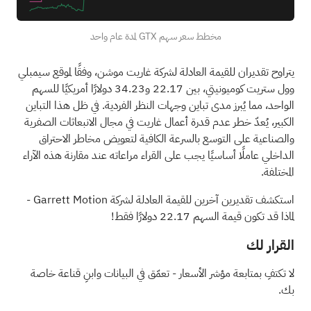
مخطط سعر سهم GTX لمدة عام واحد
يتراوح تقديران للقيمة العادلة لشركة غاريت موشن، وفقًا لموقع سيمبلي
وول ستريت كوميونيتي، بين 22.17 و34.23 دولارًا أمريكيًا للسهم
الواحد، مما يُبرز مدى تباين وجهات النظر الفردية. في ظل هذا التباين
الكبير، يُعدّ خطر عدم قدرة أعمال غاريت في مجال الانبعاثات الصفرية
والصناعية على التوسع بالسرعة الكافية لتعويض مخاطر الاحتراق
الداخلي عاملًا أساسيًا يجب على القراء مراعاته عند مقارنة هذه الآراء
المختلفة.
استكشف تقديرين آخرين للقيمة العادلة لشركة Garrett Motion
-
لماذا قد تكون قيمة السهم 22.17 دولارًا فقط!
القرار لك
لا تكتفِ بمتابعة مؤشر الأسعار - تعمّق في البيانات وابنِ قناعة خاصة
بك.