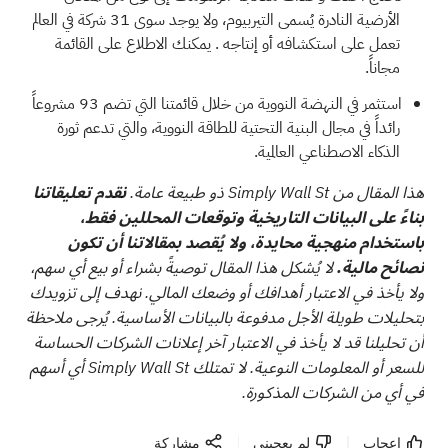
الأرضية النادرة يُسمى التيربيوم، ولا يوجد سوى
31 شركة في العالم
تعمل على استكشافه أو إنتاجه
. يمكنك الاطلاع على القائمة
مجاناً.
استثمر في النهضة النووية من خلال قائمتنا التي تضم
93 مشروعاً
رائداً في مجال البنية التحتية للطاقة النووية، والتي
تدعم ثورة
الذكاء الاصطناعي العالمية.
هذا المقال من Simply Wall St ذو طبيعة عامة.
نقدم تعليقاتنا
بناءً على البيانات التاريخية وتوقعات المحللين فقط،
باستخدام منهجية محايدة، ولا يُقصد بمقالاتنا أن تكون
نصائح مالية.
لا يُشكل هذا المقال توصيةً بشراء أو بيع أي سهم،
ولا يأخذ في الاعتبار أهدافك أو وضعك المالي. نهدف إلى تزويدك
بتحليلات طويلة الأجل مدفوعة بالبيانات الأساسية. يُرجى ملاحظة
أن تحليلنا قد لا يأخذ في الاعتبار آخر إعلانات الشركات الحساسة
للسعر أو المعلومات النوعية. لا تمتلك Simply Wall St أي أسهم
في أي من الشركات المذكورة.
إعجاب
لم يعجبنى
مشاركة