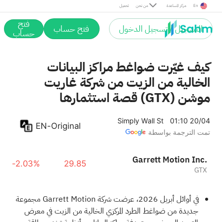
En
مركز المساعدة
من نحن
تحميل
فتح
التسجيل / تسجيل الدخول
فتح حساب
حساب
كيف غيّرت ضواغط مراكز البيانات
الخالية من الزيت من شركة غاريت
موشن (GTX) قصة استثمارها
Simply Wall St
01:10 20/04
EN-Original
تمت الترجمة بواسطة
Garrett Motion Inc.
-2.03%
29.85
GTX
في أوائل أبريل 2026، عرضت شركة Garrett Motion مجموعة
جديدة من ضواغط الطرد المركزي الخالية من الزيت في معرض