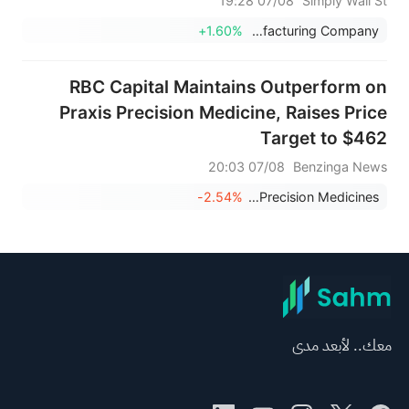
07/08 19:28
Simply Wall St
+1.60%
Modine Manufacturing Company
RBC Capital Maintains Outperform on
Praxis Precision Medicine, Raises Price
Target to $462
07/08 20:03
Benzinga News
-2.54%
Praxis Precision Medicines
معك.. لأبعد مدى