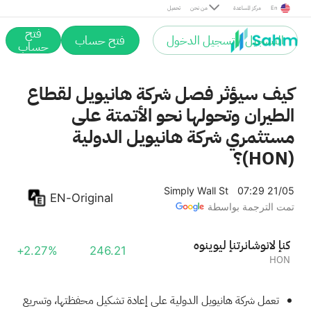
En
مركز المساعدة
من نحن
تحميل
فتح
التسجيل / تسجيل الدخول
فتح حساب
حساب
كيف سيؤثر فصل شركة هانيويل لقطاع
الطيران وتحولها نحو الأتمتة على
مستثمري شركة هانيويل الدولية
(HON)؟
Simply Wall St
07:29 21/05
EN-Original
تمت الترجمة بواسطة
هونيويل إنترناشونال إنك
+2.27%
246.21
HON
تعمل شركة هانيويل الدولية على إعادة تشكيل محفظتها، وتسريع