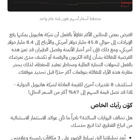
مخطط أسعار أسهم هون لمدة عام واحد
افترض بعض المحللين الأكثر تفاؤلاً بالفعل أن شركة هانيويل يمكنها رفع
الإيرادات إلى حوالي 45.8 مليار دولار أمريكي والأرباح إلى 8.4 مليار دولار
أمريكي، ومع ذلك فإن آخر أخبار الأتمتة وفصل الطيران قد تعزز هذه
الفرضية المتفائلة بشأن إزالة الكربون والرقمنة أو تكشف مدى تعرضك
بالفعل لتحولات التجارة العالمية ومخاطر تعقيد المحفظة، لذلك يجدر
مقارنة هذه الآراء المتفائلة بتوقعات أكثر حذرًا قبل تحديد موقفك.
استكشف 8 تقديرات أخرى للقيمة العادلة لشركة هانيويل الدولية
-
لماذا قد تصل قيمة السهم إلى 47% أكثر من السعر الحالي!
كوّن رأيك الخاص
هل تخالف الروايات السائدة؟ نادراً ما تأتي عوائد الاستثمار الاستثنائية
من اتباع القطيع، لذا اتبع حدسك.
تُعد تحليلاتنا التي تسلط الضوء على
3 مكافآت رئيسية وعلامتين