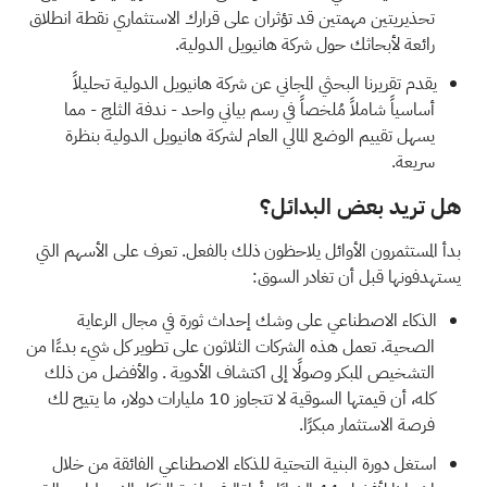
تحذيريتين مهمتين
قد تؤثران على قرارك الاستثماري نقطة انطلاق
رائعة لأبحاثك حول شركة هانيويل الدولية.
يقدم
تقريرنا البحثي المجاني عن شركة هانيويل الدولية
تحليلاً
أساسياً شاملاً مُلخصاً في رسم بياني واحد - ندفة الثلج - مما
يسهل تقييم الوضع المالي العام لشركة هانيويل الدولية بنظرة
سريعة.
هل تريد بعض البدائل؟
بدأ المستثمرون الأوائل يلاحظون ذلك بالفعل. تعرف على الأسهم التي
يستهدفونها قبل أن تغادر السوق:
الذكاء الاصطناعي على وشك إحداث ثورة في مجال الرعاية
الصحية.
تعمل هذه الشركات الثلاثون على تطوير كل شيء بدءًا من
التشخيص المبكر وصولًا إلى اكتشاف الأدوية
. والأفضل من ذلك
كله، أن قيمتها السوقية لا تتجاوز 10 مليارات دولار، ما يتيح لك
فرصة الاستثمار مبكرًا.
استغل دورة البنية التحتية للذكاء الاصطناعي الفائقة من خلال