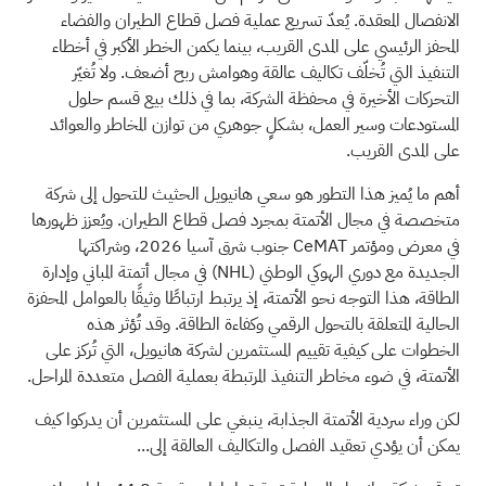
الانفصال المعقدة. يُعدّ تسريع عملية فصل قطاع الطيران والفضاء
المحفز الرئيسي على المدى القريب، بينما يكمن الخطر الأكبر في أخطاء
التنفيذ التي تُخلّف تكاليف عالقة وهوامش ربح أضعف. ولا تُغيّر
التحركات الأخيرة في محفظة الشركة، بما في ذلك بيع قسم حلول
المستودعات وسير العمل، بشكلٍ جوهري من توازن المخاطر والعوائد
على المدى القريب.
أهم ما يُميز هذا التطور هو سعي هانيويل الحثيث للتحول إلى شركة
متخصصة في مجال الأتمتة بمجرد فصل قطاع الطيران. ويُعزز ظهورها
في معرض ومؤتمر CeMAT جنوب شرق آسيا 2026، وشراكتها
الجديدة مع دوري الهوكي الوطني
(NHL)
في مجال أتمتة المباني وإدارة
الطاقة، هذا التوجه نحو الأتمتة، إذ يرتبط ارتباطًا وثيقًا بالعوامل المحفزة
الحالية المتعلقة بالتحول الرقمي وكفاءة الطاقة. وقد تُؤثر هذه
الخطوات على كيفية تقييم المستثمرين لشركة هانيويل، التي تُركز على
الأتمتة، في ضوء مخاطر التنفيذ المرتبطة بعملية الفصل متعددة المراحل.
لكن وراء سردية الأتمتة الجذابة، ينبغي على المستثمرين أن يدركوا كيف
يمكن أن يؤدي تعقيد الفصل والتكاليف العالقة إلى...