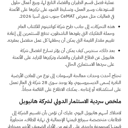
عملية فصل قسم الطيران والفضاء التابع لها، وبيع أعمال حلول
المستودعات وسير العمل، وتسليط الضوء على تركيزها على الأتمتة
في فعاليات مثل معرض CeMAT جنوب شرق آسيا 2026.
هذه التحركات، إلى جانب طرح شركة كوانتينوم للاكتتاب العام
وحملة التفكيك التي يقودها الناشطون، تدفع المستثمرين إلى إعادة
تقييم مقدار القيمة التي يمكن أن يحققها كل عمل منفصل بمفرده.
بعد ذلك، سندرس كيف يمكن أن يؤثر تسارع انفصال شركة
هانيويل عن قطاع الطيران والفضاء وتركيزها المتزايد على الأتمتة
على سردها الاستثماري الحالي.
تحتاج أحدث وحدات معالجة الرسومات إلى نوع من المعادن الأرضية
النادرة يُسمى الديسبروسيوم، ولا يوجد سوى
28 شركة في العالم تعمل
على استكشافه أو إنتاجه
. يمكنك الاطلاع على القائمة مجاناً.
ملخص سردية الاستثمار الدولي لشركة هانيويل
لامتلاك أسهم هانيويل اليوم، عليك أن تؤمن بأن تقسيم الشركة إلى
قطاعات متخصصة سيرفع قيمتها الإجمالية في نهاية المطاف، متجاوزةً
قيمتها كمجموعة واحدة، على الرغم من الأداء الضعيف الأخير ومخاطر