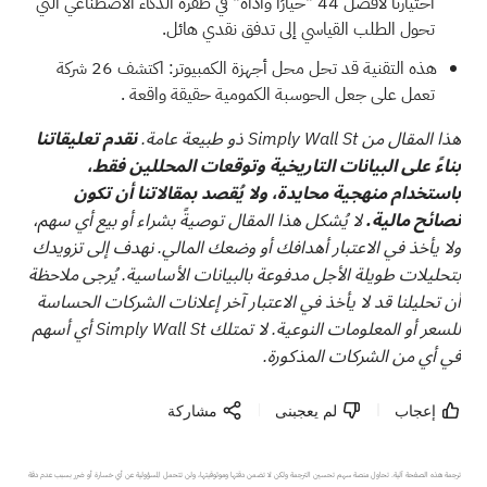
اختيارنا
لأفضل 44 "خيارًا وأداة" في طفرة الذكاء الاصطناعي
التي
تحول الطلب القياسي إلى تدفق نقدي هائل.
هذه التقنية قد تحل محل أجهزة الكمبيوتر: اكتشف
26 شركة
تعمل على جعل الحوسبة الكمومية حقيقة واقعة
.
هذا المقال من Simply Wall St ذو طبيعة عامة.
نقدم تعليقاتنا
بناءً على البيانات التاريخية وتوقعات المحللين فقط،
باستخدام منهجية محايدة، ولا يُقصد بمقالاتنا أن تكون
نصائح مالية.
لا يُشكل هذا المقال توصيةً بشراء أو بيع أي سهم،
ولا يأخذ في الاعتبار أهدافك أو وضعك المالي. نهدف إلى تزويدك
بتحليلات طويلة الأجل مدفوعة بالبيانات الأساسية. يُرجى ملاحظة
أن تحليلنا قد لا يأخذ في الاعتبار آخر إعلانات الشركات الحساسة
للسعر أو المعلومات النوعية. لا تمتلك Simply Wall St أي أسهم
في أي من الشركات المذكورة.
إعجاب
لم يعجبنى
مشاركة
ترجمة هذه الصفحة آلية. تحاول منصة سهم تحسين الترجمة ولكن لا تضمن دقتها وموثوقيتها، ولن تتحمل المسؤولية عن أي خسارة أو ضرر بسبب عدم دقة 