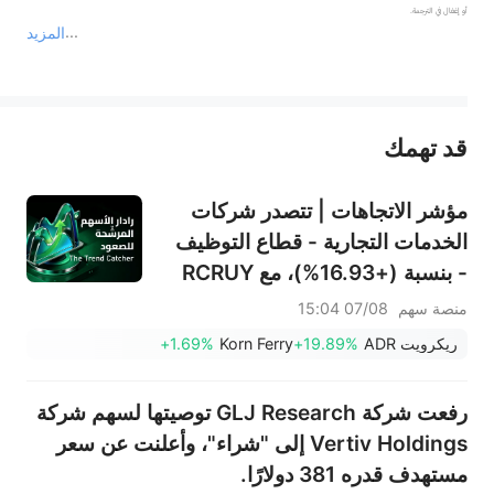
المزيد
يمثل المحتوى أعلاه المسؤولية الشخصية للمؤلف وآرائه فقط، ولا يمثل أي مسؤولية لمنصة سهم، ولا يمكن لمنصة سهم تأكيد صحة ودقة ومصداقية المحتوى 
قد تهمك
عند الضرورة، يرجى استشارة مستشار استثمار محترف. لا تقدم منصة سهم أي مشورة استثمارية، ولا تقدم أي التزامات أو ضمانات.
مؤشر الاتجاهات | تتصدر شركات
الخدمات التجارية - قطاع التوظيف
- بنسبة (+16.93%)، مع RCRUY
(+18%) وAMN (+16%)؛ وتحقق
منصة سهم
07/08 15:04
أسهم HALO وNET وFAST
ريكرويت ADR
+19.89%
Korn Ferry
+1.69%
مستويات قياسية؛ بينما تقترب
أسهم EBAY وHON من تحقيق
رفعت شركة GLJ Research توصيتها لسهم شركة
اختراقات سعرية.
Vertiv Holdings إلى "شراء"، وأعلنت عن سعر
مستهدف قدره 381 دولارًا.