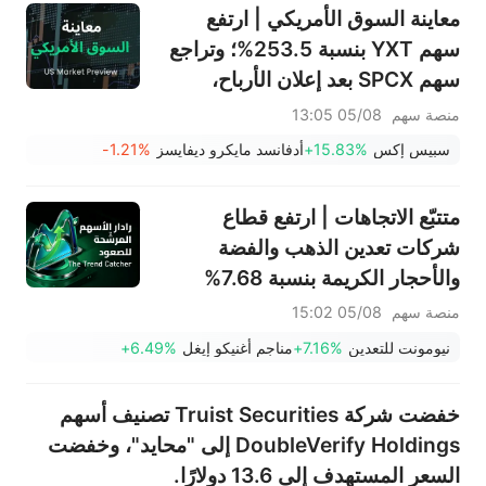
معاينة السوق الأمريكي | ارتفع
سهم YXT بنسبة 253.5%؛ وتراجع
سهم SPCX بعد إعلان الأرباح،
وينتهي حظر التداول يوم الخميس؛
منصة سهم
05/08 13:05
وستعلن شركتا SNDK وWDC عن
سبيس إكس
+15.83%
أدفانسد مايكرو ديفايسز
-1.21%
نتائج الأرباح بعد الإغلاق؛ وإيران
تقول إن مضيق هرمز لن يُفتح فورًا
متتبّع الاتجاهات | ارتفع قطاع
شركات تعدين الذهب والفضة
والأحجار الكريمة بنسبة 7.68%
بقيادة سهم NEM (+7%)؛ فيما
منصة سهم
05/08 15:02
سجل سهما TVTX (+16.88%)
نيومونت للتعدين
+7.16%
مناجم أغنيكو إيغل
+6.49%
وYOU (+9.45%) اختراقات
صعودية؛ بينما جاء سهما FCX
خفضت شركة Truist Securities تصنيف أسهم
(+3.87%) وTPR (+2.8%) ضمن
DoubleVerify Holdings إلى "محايد"، وخفضت
خمسة أسهم تختبر مستويات
السعر المستهدف إلى 13.6 دولارًا.