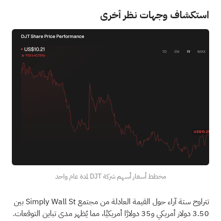
استكشاف وجهات نظر أخرى
مخطط أسعار أسهم شركة DJT لمدة عام واحد
تتراوح ستة آراء حول القيمة العادلة من مجتمع Simply Wall St بين
3.50 دولار أمريكي و35 دولارًا أمريكيًا، مما يُظهر مدى تباين التوقعات.