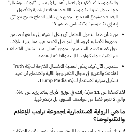
والتكنولوجيا قد فكرت في فصل أعمالها في مجال "تروث سوشيال"
مع التحول نحو التكنولوجيا المالية والعملات المشفرة والأصول
الرقمية ومشروع الاندماج النووي من خلال اندماج مقترح مع "تي
إيه إي تكنولوجيز" و"تكساس فنتشرز 3".
من شأن هذا التحول المحتمل أن ينقل الشركة إلى ما هو أبعد من
جذورها الأصلية في وسائل التواصل الاجتماعي، مما يثير تساؤلات
حول كيفية تقييم المستثمرين لنموذج أعمال يمتد ليشمل الاتصالات
عبر الإنترنت والتكنولوجيا المالية والطاقة المتقدمة.
سندرس الآن كيف يمكن لعملية الانفصال المقترحة لشركة Truth
Social والتنويع في مجال التكنولوجيا المالية والاندماج أن تعيد
تشكيل سردية الاستثمار لشركة Trump Media.
لقد كشفنا عن
11 شركة رائدة في توزيع الأرباح
بعائد يزيد عن 5%،
والتي لا تنجو فقط من عواصف السوق، بل تزدهر فيها.
ما هي الرواية الاستثمارية لمجموعة ترامب للإعلام
والتكنولوجيا؟
لامتلاك أسهم في ترامب ميديا اليوم، يجب أن تؤمن بقدرة الشركة على