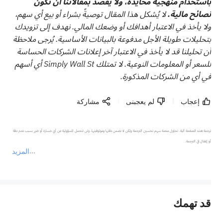
باستخدام منهجية محايدة، ولا يُقصد بمقالاتنا أن تكون
نصائح مالية.
لا يُشكل هذا المقال توصيةً بشراء أو بيع أي سهم،
ولا يأخذ في الاعتبار أهدافك أو وضعك المالي. نهدف إلى تزويدك
بتحليلات طويلة الأجل مدفوعة بالبيانات الأساسية. يُرجى ملاحظة
أن تحليلنا قد لا يأخذ في الاعتبار آخر إعلانات الشركات الحساسة
للسعر أو المعلومات النوعية. لا تمتلك Simply Wall St أي أسهم
في أي من الشركات المذكورة.
إعجاب
لم يعجبنى
مشاركة
ترجمة هذه الصفحة آلية. تحاول منصة سهم تحسين الترجمة ولكن لا تضمن دقتها وموثوقيتها، ولن تتحمل المسؤولية عن أي خسارة أو ضرر بسبب عدم دقة 
المزيد
يمثل المحتوى أعلاه المسؤولية الشخصية للمؤلف وآرائه فقط، ولا يمثل أي مسؤولية لمنصة سهم، ولا يمكن لمنصة سهم تأكيد صحة ودقة ومصداقية المحتوى 
قد تهمك
عند الضرورة، يرجى استشارة مستشار استثمار محترف. لا تقدم منصة سهم أي مشورة استثمارية، ولا تقدم أي التزامات أو ضمانات.