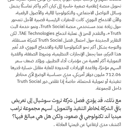
تحويل منصة إعلامية صغيرة خاسرة إلى كيان أكبر وأكثر تماسكًا يشمل
وسائل التواصل الاجتماعي، والتكنولوجيا المالية، والأصول الرقمية،
والآن الاندماج النووي. كانت المحفزات الرئيسية قصيرة الأجل تتمحور
حول زيادة عدد مستخدمي منصة Truth Social، ونمو خدمة البث
Truth+، والتقدم المحرز في عملية اندماج TAE Technologies. لكن
التقارير الجديدة حول احتمال فصل Truth Social كشركة مستقلة،
والتوجه بشكل أكبر نحو التكنولوجيا المالية والاندماج النووي، قد تُغير
هذا التركيز، مما يجعل الإنجازات التنظيمية، وشروط الصفقة، والقدرة
التمويلية أكثر أهمية من مؤشرات أداء التطبيق. ويؤكد ضعف سعر
السهم مؤخرًا، وقاعدة الإيرادات المحدودة للغاية مقابل خسارة قدرها
712.06 مليون دولار أمريكي، مدى حساسية الوضع لأي مخاطر
تنفيذية أو تمويلية مُحتملة، خاصةً إذا تقلص دور Truth Social
داخل المجموعة.
مع ذلك، قد يؤدي فصل شركة تروث سوشيال إلى تعريض
باقي الشركة لمخاطر التنفيذ والتمويل. أسهم مجموعة ترامب
ميديا آند تكنولوجي في صعود، ولكن هل هي مبالغ فيها؟
.
اكتشف مدى ارتفاعها عن قيمتها العادلة