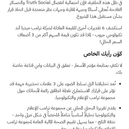
في ظل هذه الخلفية، فإن احتمالية انفصال Truth Social والخسائر
الفادحة تُعطي أسبابًا وجيهة لمقارنة وجهات نظر متعددة قبل اتخاذ قرار
بشأن مستقبل هذا المشروع.
استكشف 6 تقديرات أخرى للقيمة العادلة لشركة ترامب ميديا آند
تكنولوجي جروب
- لماذا قد تكون قيمة السهم أكثر من 3 أضعاف
السعر الحالي!
كوّن رأيك الخاص
لا تكتفِ بمتابعة مؤشر الأسعار - تعمّق في البيانات وابنِ قناعة خاصة
بك.
تُعد تحليلاتنا التي تسلط الضوء على
3 علامات تحذيرية مهمة
قد
تؤثر على قرارك الاستثماري نقطة انطلاق رائعة لأبحاثك حول
مجموعة ترامب للإعلام والتكنولوجيا.
يقدم
تقريرنا البحثي المجاني عن مجموعة ترامب للإعلام
والتكنولوجيا
تحليلاً أساسياً شاملاً مُلخصاً في شكل مرئي واحد -
ندفة الثلج - مما يسهل تقييم الصحة المالية العامة لمجموعة ترامب
للإعلام والتكنولوجيا بنظرة سريعة.