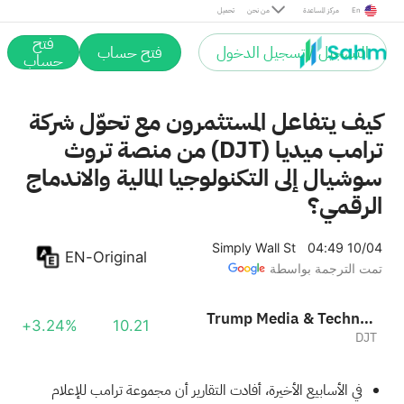
En
مركز المساعدة
من نحن
تحميل
فتح
التسجيل / تسجيل الدخول
فتح حساب
حساب
كيف يتفاعل المستثمرون مع تحوّل شركة
ترامب ميديا (DJT) من منصة تروث
سوشيال إلى التكنولوجيا المالية والاندماج
الرقمي؟
Simply Wall St
04:49 10/04
EN-Original
تمت الترجمة بواسطة
Trump Media & Technology Group Corp.
+3.24%
10.21
DJT
في الأسابيع الأخيرة، أفادت التقارير أن مجموعة ترامب للإعلام