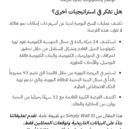
هل تفكر في استراتيجيات أخرى؟
تكشف عمليات المسح اليومية لدينا عن أسهم ذات إمكانات نمو هائلة.
لا تفوّت هذه الفرصة:
استكشف
24 شركة رائدة في مجال الحوسبة الكمومية
تقود ثورة
تكنولوجيا الجيل القادم وتشكل المستقبل من خلال تحقيق
اختراقات في الخوارزميات الكمومية، والبتات الكمومية فائقة
التوصيل، والأبحاث المتطورة.
استثمر في النهضة النووية من خلال قائمتنا التي تضم
93 مشروعاً
رائداً في مجال البنية التحتية للطاقة النووية، والتي
تدعم ثورة
الذكاء الاصطناعي العالمية.
اكتشف الفرصة الكبيرة القادمة مع
32 سهمًا رخيصًا من النخبة
يوازن بين المخاطرة والعائد.
هذا المقال من Simply Wall St ذو طبيعة عامة.
نقدم تعليقاتنا
بناءً على البيانات التاريخية وتوقعات المحللين فقط،