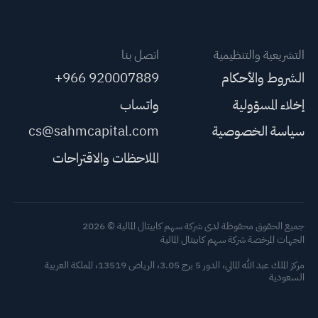
التشريعية والتنظيمية
اتصل بنا
الشروط والأحكام
+966 920007889
إخلاء المسؤولية
واتساب
سياسة الخصوصية
cs@sahmcapital.com
الملاحظات والاقتراحات
جميع الحقوق محفوظة لدى شركة سهم كابيتال المالية © 2026
الجهات المرخصة شركة سهم كابيتال المالية
مركز الملك عبد الله المالي، الدور 5 برج 3.05، الرياض 13519، المملكة العربية
السعودية