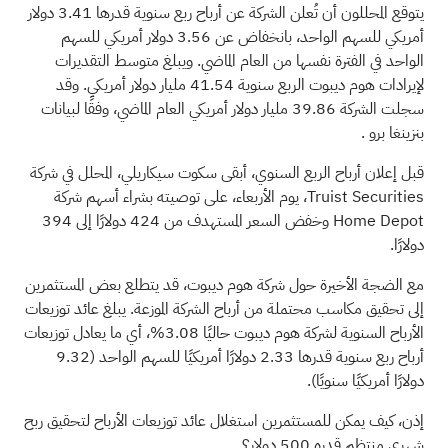
يتوقع المحللون أن تُعلن الشركة عن أرباح ربع سنوية قدرها 3.41 دولار
أمريكي للسهم الواحد، بانخفاض عن 3.56 دولار أمريكي للسهم
الواحد في الفترة نفسها من العام الماضي. ويبلغ متوسط التقديرات
لإيرادات هوم ديبوت الربع سنوية 41.54 مليار دولار أمريكي. وقد
سجلت الشركة 39.86 مليار دولار أمريكي العام الماضي، وفقًا
لبيانات
بنزينغا برو
.
قبل إعلان أرباح الربع السنوي، أبقى سكوت سيكاريلي، المحلل في شركة
Truist Securities، يوم الأربعاء، على توصيته بشراء أسهم شركة
Home Depot وخفض السعر المستهدف من 424 دولارًا إلى 394
دولارًا.
مع الضجة الأخيرة حول شركة هوم ديبوت، قد يتطلع بعض المستثمرين
إلى تحقيق مكاسب محتملة من أرباح الشركة الموزعة. يبلغ عائد توزيعات
الأرباح السنوية لشركة هوم ديبوت حاليًا 3.08%، أي ما يعادل توزيعات
أرباح ربع سنوية قدرها 2.33 دولارًا أمريكيًا للسهم الواحد (9.32
دولارًا أمريكيًا سنويًا).
إذن، كيف يمكن للمستثمرين استغلال عائد توزيعات الأرباح لتحقيق ربح
شهري منتظم قدره 500 دولار؟