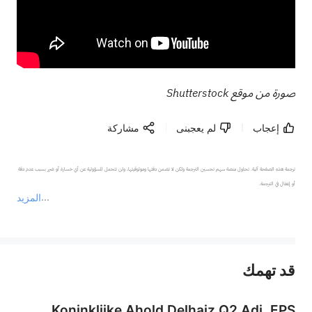
صورة من موقع Shutterstock
إعجاب
لم يعجبنى
مشاركة
ترجمة هذه الصفحة آلية. تحاول منصة سهم تحسين الترجمة ولكن لا تضمن دقتها وموثوقيتها، ولن تتحمل المسؤولية عن أي خسارة أو ضرر بسبب عدم دقة 
المزيد
يمثل المحتوى أعلاه المسؤولية الشخصية للمؤلف وآرائه فقط، ولا يمثل أي مسؤولية لمنصة سهم، ولا يمكن لمنصة سهم تأكيد صحة ودقة ومصداقية المحتوى 
قد تهمك
عند الضرورة، يرجى استشارة مستشار استثمار محترف. لا تقدم منصة سهم أي مشورة استثمارية، ولا تقدم أي التزامات أو ضمانات.
Koninklijke Ahold Delhaiz Q2 Adj. EPS