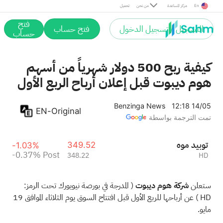
Post
En
مركز المساعدة
من نحن
تحميل
فتح
التسجيل / تسجيل الدخول
فتح حساب
حساب
كيفية ربح 500 دولار شهرياً من أسهم
هوم ديبوت قبل إعلان أرباح الربع الأول
Benzinga News
12:18 14/05
EN-Original
تمت الترجمة بواسطة
هوم ديبوت
349.52
-1.03%
-0.37%
Post
348.22
HD
ستعلن
شركة هوم ديبوت
(
المدرجة في بورصة نيويورك تحت الرمز:
HD
) عن أرباحها للربع الأول قبل افتتاح
السوق يوم الثلاثاء الموافق 19
مايو.