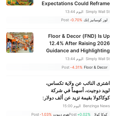
Expectations Could Reframe
Lowe's (LOW) Risk‑Reward
Simply Wall St
اليوم 13:44
Profile
لوز كومبانيز إنك
-0.70%
Post
Floor & Decor (FND) Is Up
12.4% After Raising 2026
Guidance and Highlighting
Pro Customer Momentum
Simply Wall St
اليوم 13:44
Post
-4.31%
Floor & Decor
اشترى النائب عن ولاية تكساس،
لويد دوجيت، أسهماً في شركة
كوكاكولا بقيمة تزيد عن ألف دولار:
إليك ما يجب أن تعرفه
Benzinga News
اليوم 15:00
كوكا كولا
+0.02%
Post
هوم ديبوت
-1.03%
Post