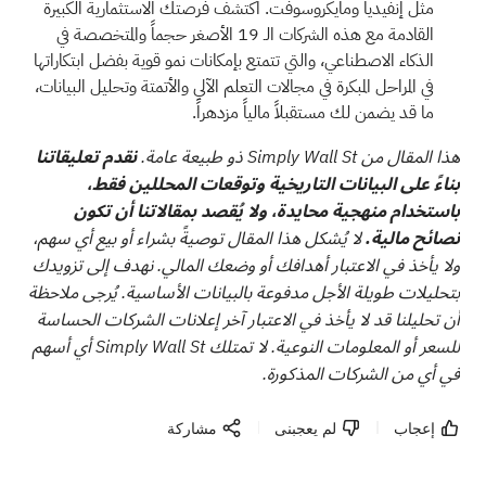
مثل إنفيديا ومايكروسوفت. اكتشف فرصتك الاستثمارية الكبيرة
القادمة مع هذه
الشركات الـ 19 الأصغر حجماً والمتخصصة في
الذكاء الاصطناعي، والتي تتمتع بإمكانات نمو قوية
بفضل ابتكاراتها
في المراحل المبكرة في مجالات التعلم الآلي والأتمتة وتحليل البيانات،
ما قد يضمن لك مستقبلاً مالياً مزدهراً.
هذا المقال من Simply Wall St ذو طبيعة عامة.
نقدم تعليقاتنا
بناءً على البيانات التاريخية وتوقعات المحللين فقط،
باستخدام منهجية محايدة، ولا يُقصد بمقالاتنا أن تكون
نصائح مالية.
لا يُشكل هذا المقال توصيةً بشراء أو بيع أي سهم،
ولا يأخذ في الاعتبار أهدافك أو وضعك المالي. نهدف إلى تزويدك
بتحليلات طويلة الأجل مدفوعة بالبيانات الأساسية. يُرجى ملاحظة
أن تحليلنا قد لا يأخذ في الاعتبار آخر إعلانات الشركات الحساسة
للسعر أو المعلومات النوعية. لا تمتلك Simply Wall St أي أسهم
في أي من الشركات المذكورة.
إعجاب
لم يعجبنى
مشاركة