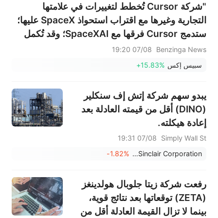
"شركة Cursor تُخطط لتغييرات في علامتها
التجارية وغيرها مع اقتراب استحواذ SpaceX عليها؛
ستدمج Cursor فرقها مع SpaceXAI؛ وقد تُكمل
SpaceX استحواذها على شركة البرمجة الناشئة
07/08 19:20
Benzinga News
مقابل 60 مليار دولار بنهاية الأسبوع المقبل" - ذا
سبيس إكس
+15.83%
إنفورميشن
يبدو سهم شركة إتش إف سنكلير
(DINO) أقل من قيمته العادلة بعد
إعادة هيكلته.
07/08 19:31
Simply Wall St
-1.82%
HF Sinclair Corporation
رفعت شركة زيتا جلوبال هولدينغز
(ZETA) توقعاتها بعد نتائج قوية،
بينما لا تزال القيمة العادلة أقل من