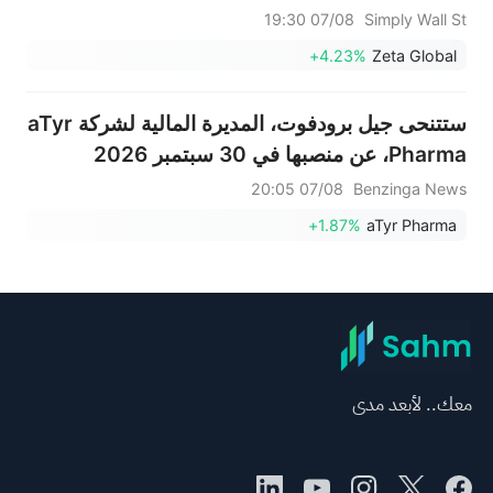
المتوقع.
07/08 19:30
Simply Wall St
+4.23%
Zeta Global
ستتنحى جيل برودفوت، المديرة المالية لشركة aTyr
Pharma، عن منصبها في 30 سبتمبر 2026
07/08 20:05
Benzinga News
+1.87%
aTyr Pharma
معك.. لأبعد مدى