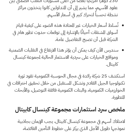
230 دولاراً أمريكياً بعضاً من أعلى مستويات التقلب الضمني بين
عقود الأسهم، مما يشير إلى أن المتداولين كانوا يتخذون مراكز
نشطة تحسباً لتحرك كبير في أسعار الأسهم.
تُسلط أسعار الخيارات غير المعتادة هذه الضوء على كيفية قيام
أسواق المشتقات أحيانًا بالإشارة إلى توقعات حدوث تطور هام في
الشركة قبل أن تصبح التفاصيل عامة.
سندرس الآن كيف يمكن أن يؤثر هذا الارتفاع في التقلبات الضمنية
ومواقع الخيارات على سردية الاستثمار الحالية لمجموعة كينسال
كابيتال.
استكشف
25 شركة رائدة في مجال الحوسبة الكمومية
تقود ثورة
تكنولوجيا الجيل القادم وتشكل المستقبل من خلال تحقيق اختراقات في
الخوارزميات الكمومية، والبتات الكمومية فائقة التوصيل، والأبحاث
المتطورة.
ملخص سرد استثمارات مجموعة كينسال كابيتال
لامتلاك أسهم في مجموعة كينسال كابيتال، يجب الإيمان بجاذبية
نموذجها طويل الأجل الذي يركز على خطوط التأمين الفائضة،