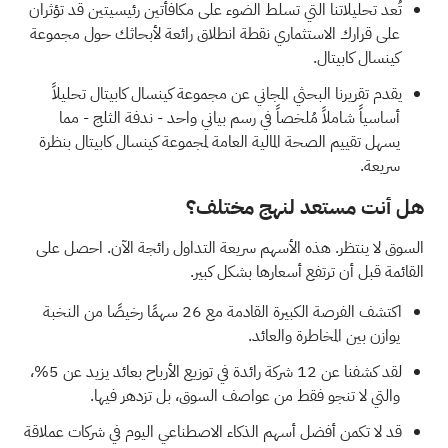
تُعد تحليلاتنا التي تسلط الضوء على
مكافأتين رئيسيتين
قد تؤثران
على قرارك الاستثماري نقطة انطلاق رائعة لأبحاثك حول مجموعة
كينسال كابيتال.
يقدم
تقريرنا البحثي المجاني عن مجموعة كينسال كابيتال
تحليلاً
أساسياً شاملاً مُلخصاً في رسم بياني واحد - ندفة الثلج - مما
يسهل تقييم الصحة المالية العامة لمجموعة كينسال كابيتال بنظرة
سريعة.
هل أنت مستعد لنهج مختلف؟
السوق لا ينتظر. هذه الأسهم سريعة التداول رائجة الآن. احصل على
القائمة قبل أن ترتفع أسعارها بشكل كبير.
اكتشف الفرصة الكبيرة القادمة مع
26 سهمًا رخيصًا من النخبة
يوازن بين المخاطرة والعائد.
لقد كشفنا عن
12 شركة رائدة في توزيع الأرباح
بعائد يزيد عن 5%،
والتي لا تنجو فقط من عواصف السوق، بل تزدهر فيها.
قد لا تكمن أفضل أسهم الذكاء الاصطناعي اليوم في شركات عملاقة