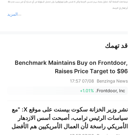
ترجمة هذه الصفحة آلية. تحاول منصة سهم تحسين الترجمة ولكن لا تضمن دقتها وموثوقيتها، ولن تتحمل المسؤولية عن أي خسارة أو ضرر بسبب عدم دقة 
المزيد
يمثل المحتوى أعلاه المسؤولية الشخصية للمؤلف وآرائه فقط، ولا يمثل أي مسؤولية لمنصة سهم، ولا يمكن لمنصة سهم تأكيد صحة ودقة ومصداقية المحتوى 
قد تهمك
عند الضرورة، يرجى استشارة مستشار استثمار محترف. لا تقدم منصة سهم أي مشورة استثمارية، ولا تقدم أي التزامات أو ضمانات.
Benchmark Maintains Buy on Frontdoor,
Raises Price Target to $96
07/08 17:57
Benzinga News
+1.01%
Frontdoor, Inc.
نشر وزير الخزانة سكوت بيسنت على موقع X: "مع
سياسات الرئيس ترامب، أصبحت أسس الازدهار
الأمريكي راسخة لأن العمال الأمريكيين هم الأفضل
في العالم. ويُقلل تقرير الوظائف الصادر اليوم من