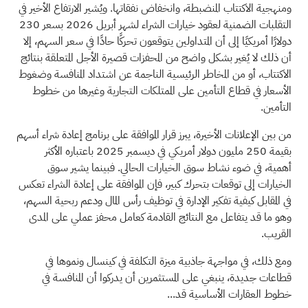
ومنهجية الاكتتاب المنضبطة، وانخفاض نفقاتها. ويُشير الارتفاع الأخير في
التقلبات الضمنية لعقود خيارات الشراء لشهر أبريل 2026 بسعر 230
دولارًا أمريكيًا إلى أن المتداولين يتوقعون تحركًا حادًا في سعر السهم، إلا
أن ذلك لا يُغير بشكل واضح من المحفزات قصيرة الأجل المتعلقة بنتائج
الاكتتاب، أو من المخاطر الرئيسية الناجمة عن اشتداد المنافسة وضغوط
الأسعار في قطاع التأمين على الممتلكات التجارية وغيرها من خطوط
التأمين.
من بين الإعلانات الأخيرة، يبرز قرار الموافقة على برنامج إعادة شراء أسهم
بقيمة 250 مليون دولار أمريكي في ديسمبر 2025 باعتباره الأكثر
أهمية، في ضوء نشاط سوق الخيارات الحالي. فبينما يشير سوق
الخيارات إلى توقعات بتحرك كبير، فإن الموافقة على إعادة الشراء تعكس
في المقابل كيفية تفكير الإدارة في توظيف رأس المال ودعم ربحية السهم،
وهو ما قد يتفاعل مع النتائج القادمة كعامل محفز عملي على المدى
القريب.
ومع ذلك، في مواجهة جاذبية ميزة التكلفة في كينسال ونموها في
قطاعات جديدة، ينبغي على المستثمرين أن يدركوا أن المنافسة في
خطوط العقارات الأساسية قد...