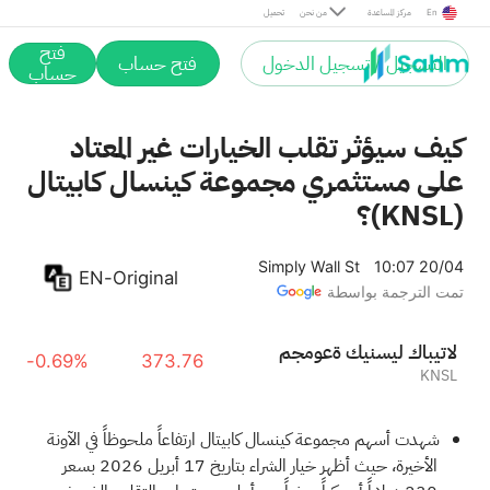
En
مركز المساعدة
من نحن
تحميل
فتح
التسجيل / تسجيل الدخول
فتح حساب
حساب
كيف سيؤثر تقلب الخيارات غير المعتاد
على مستثمري مجموعة كينسال كابيتال
(KNSL)؟
Simply Wall St
10:07 20/04
EN-Original
تمت الترجمة بواسطة
مجموعة كينسيل كابيتال
-0.69%
373.76
KNSL
شهدت أسهم مجموعة كينسال كابيتال ارتفاعاً ملحوظاً في الآونة
الأخيرة، حيث أظهر خيار الشراء بتاريخ 17 أبريل 2026 بسعر