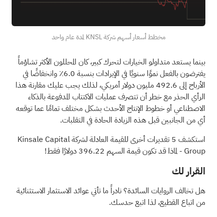
مخطط أسعار أسهم شركة KNSL لمدة عام واحد
بينما يستعد متداولو الخيارات لتحرك كبير، كان المحللون الأكثر تشاؤماً
يفترضون بالفعل نموًا سنويًا في الإيرادات بنسبة 6.0٪ وانخفاضًا في
الأرباح إلى 492.6 مليون دولار أمريكي، لذلك يجب عليك مقارنة هذا
الرأي الحذر مع خطر أن تتصرف عمليات الاكتتاب المدفوعة بالذكاء
الاصطناعي أو خطوط الإنتاج الأحدث بشكل مختلف تمامًا عما توقعه
أي من الجانبين قبل هذه الزيادة الحادة في التقلبات.
استكشف 5 تقديرات أخرى للقيمة العادلة لشركة Kinsale Capital
Group
- لماذا قد تكون قيمة السهم 396.22 دولارًا فقط!
القرار لك
هل تخالف الروايات السائدة؟ نادراً ما تأتي عوائد الاستثمار الاستثنائية
من اتباع القطيع، لذا اتبع حدسك.