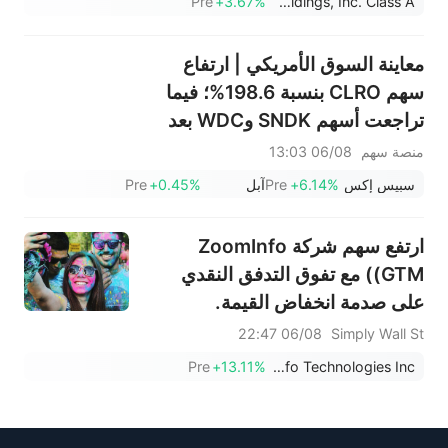
Pre
+3.67%
Nextdoor Holdings, Inc. Class A
معاينة السوق الأمريكي | ارتفاع
سهم CLRO بنسبة 198.6%؛ فيما
تراجعت أسهم SNDK وWDC بعد
إعلان النتائج، بالتزامن مع تأكيد
منصة سهم
06/08 13:03
ماسك قوة الطلب على وحدات
سبيس إكس
+6.14%
Pre
آبل
+0.45%
Pre
التخزين؛ بينما ارتفع سهم SPCX في
تداولات ما قبل الافتتاح، مع بدء أول
ارتفع سهم شركة ZoomInfo
عملية فك حظر لأسهمه اليوم
(GTM) مع تفوق التدفق النقدي
على صدمة انخفاض القيمة.
06/08 22:47
Simply Wall St
Pre
+13.11%
ZoomInfo Technologies Inc