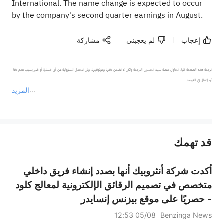
International. The name change is expected to occur
by the company's second quarter earnings in August.
إعجاب
لم يعجبنى
مشاركة
ترجمة هذه الصفحة آلية. تحاول منصة سهم تحسين الترجمة ولكن لا تضمن دقتها وموثوقيتها، ولن تتحمل المسؤولية عن أي خسارة أو ضرر بسبب عدم دقة 
المزيد
يمثل المحتوى أعلاه المسؤولية الشخصية للمؤلف وآرائه فقط، ولا يمثل أي مسؤولية لمنصة سهم، ولا يمكن لمنصة سهم تأكيد صحة ودقة ومصداقية المحتوى 
قد تهمك
عند الضرورة، يرجى استشارة مستشار استثمار محترف. لا تقدم منصة سهم أي مشورة استثمارية، ولا تقدم أي التزامات أو ضمانات.
أكدت شركة أنثروبيك أنها بصدد إنشاء فريق داخلي
متخصص في تصميم الرقائق الإلكترونية لمعالج كلود
- حصريًا على موقع بيزنس إنسايدر
05/08 12:53
Benzinga News