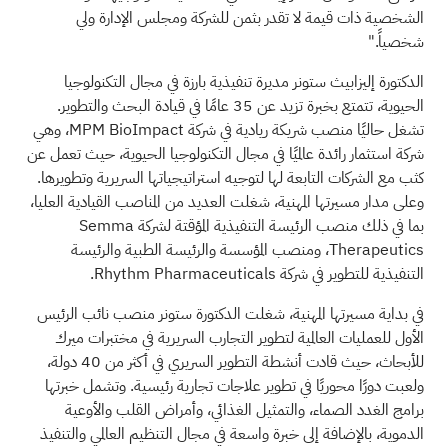
الشخصية ذات قيمة لا تقدر بثمن للشركة ومجلس الإدارة ولي
شخصياً."
الدكتورة إليزابيث ستونر مديرة تنفيذية بارزة في مجال التكنولوجيا
الحيوية، تتمتع بخبرة تزيد عن 35 عامًا في قيادة البحث والتطوير.
تشغل حاليًا منصب شريكة ريادية في شركة MPM BioImpact، وهي
شركة استثمار رائدة عالميًا في مجال التكنولوجيا الحيوية، حيث تعمل عن
كثب مع الشركات التابعة لها لتوجيه استراتيجياتها السريرية وتطويرها.
وعلى مدار مسيرتها المهنية، شغلت العديد من المناصب القيادية العليا،
بما في ذلك منصب الرئيسة التنفيذية المؤقتة لشركة Semma
Therapeutics، ومنصب المؤسسة والرئيسة الطبية والرئيسة
التنفيذية للتطوير في شركة Rhythm Pharmaceuticals.
في بداية مسيرتها المهنية، شغلت الدكتورة ستونر منصب نائب الرئيس
الأول للعمليات العالمية لتطوير التجارب السريرية في مختبرات ميرك
للأبحاث، حيث قادت أنشطة التطوير السريري في أكثر من 40 دولة،
ولعبت دورًا محوريًا في تطوير علاجات تجارية رئيسية. وتشمل خبرتها
برامج الغدد الصماء، والتمثيل الغذائي، وأمراض القلب والأوعية
الدموية، بالإضافة إلى خبرة واسعة في مجال التنظيم العالمي والتنفيذ