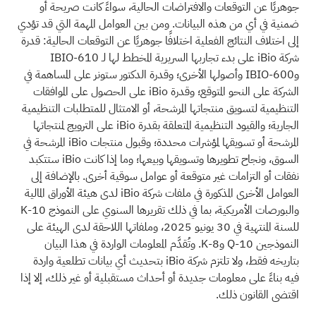
جوهريًا عن التوقعات والافتراضات الحالية، سواءً كانت صريحة أو
ضمنية في أي من هذه البيانات. ومن بين العوامل المهمة التي قد تؤدي
إلى اختلاف النتائج الفعلية اختلافًا جوهريًا عن التوقعات الحالية: قدرة
شركة iBio على بدء تجاربها السريرية المخطط لها لـ IBIO-610
وIBIO-600 وأصولها الأخرى؛ وقدرة الدكتور ستونر على المساهمة في
الشركة على النحو المتوقع؛ وقدرة iBio على الحصول على الموافقات
التنظيمية لتسويق منتجاتها المرشحة، أو الامتثال للمتطلبات التنظيمية
الجارية؛ والقيود التنظيمية المتعلقة بقدرة iBio على الترويج لمنتجاتها
المرشحة أو تسويقها لمؤشرات محددة؛ وقبول منتجات iBio المرشحة في
السوق، ونجاح تطويرها وتسويقها وبيعها؛ وما إذا كانت iBio ستتكبد
نفقات أو التزامات غير متوقعة أو عوامل سوقية أخرى. بالإضافة إلى
العوامل الأخرى المذكورة في ملفات شركة iBio لدى هيئة الأوراق المالية
والبورصات الأمريكية، بما في ذلك تقريرها السنوي على النموذج 10-K
للسنة المنتهية في 30 يونيو 2025، وملفاتها اللاحقة لدى الهيئة على
النموذجين 10-Q و8-K. وتُقدَّم المعلومات الواردة في هذا البيان
بتاريخه فقط، ولا تلتزم شركة iBio بتحديث أي بيانات تطلعية واردة
فيه بناءً على معلومات جديدة أو أحداث مستقبلية أو غير ذلك، إلا إذا
اقتضى القانون ذلك.