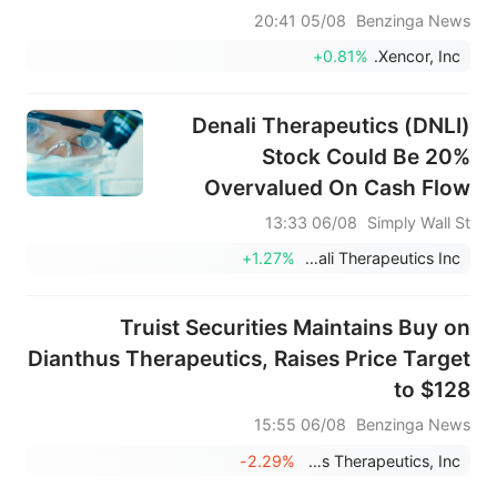
05/08 20:41
Benzinga News
+0.81%
Xencor, Inc.
Denali Therapeutics (DNLI)
Stock Could Be 20%
Overvalued On Cash Flow
Hopes
06/08 13:33
Simply Wall St
+1.27%
Denali Therapeutics Inc.
Truist Securities Maintains Buy on
Dianthus Therapeutics, Raises Price Target
to $128
06/08 15:55
Benzinga News
-2.29%
Dianthus Therapeutics, Inc.