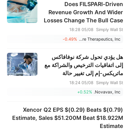
Does FILSPARI-Driven
Revenue Growth And Wider
Losses Change The Bull Case
For Travere Therapeutics
05/08 18:28
Simply Wall St
(TVTX)?
-0.49%
Travere Therapeutics, Inc.
هل يؤدي تحول شركة نوفافاكس
إلى اتفاقيات الترخيص والشراكة مع
ماتريكس-إم إلى تغيير حالة
الاستثمار لشركة نوفافاكس؟
05/08 18:24
Simply Wall St
+0.52%
Novavax, Inc.
Xencor Q2 EPS $(0.29) Beats $(0.79)
Estimate, Sales $51.200M Beat $18.922M
Estimate