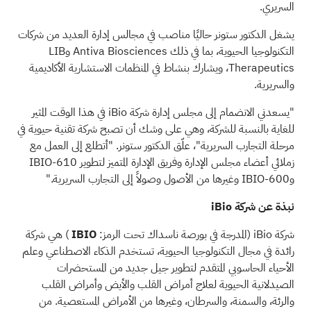
السريري.
يشغل الدكتور ستونر حاليًا مناصب في مجالس إدارة العديد من شركات
التكنولوجيا الحيوية، بما في ذلك Antiva Biosciences وLIB
Therapeutics، ويشارك بنشاط في المنظمات الاستشارية الأكاديمية
والسريرية.
"يسعدني الانضمام إلى مجلس إدارة شركة iBio في هذا الوقت المثير
للغاية بالنسبة للشركة، وهي على وشك أن تصبح شركة تقنية حيوية في
مرحلة التجارب السريرية"، علّق الدكتور ستونر. "أتطلع إلى العمل مع
زملائي أعضاء مجلس الإدارة وفريق الإدارة المتميز لتطوير IBIO-610
وIBIO-600 وغيرها من الأصول وصولاً إلى التجارب السريرية."
نبذة عن شركة iBio
شركة iBio (المدرجة في بورصة ناسداك تحت الرمز:
IBIO
) هي شركة
رائدة في مجال التكنولوجيا الحيوية، تستخدم الذكاء الاصطناعي وعلم
الأحياء الحاسوبي المتقدم لتطوير جيل جديد من المستحضرات
الصيدلانية الحيوية لعلاج أمراض القلب والأيض وأمراض القلب
والرئة، والسمنة، والسرطان، وغيرها من الأمراض المستعصية. من