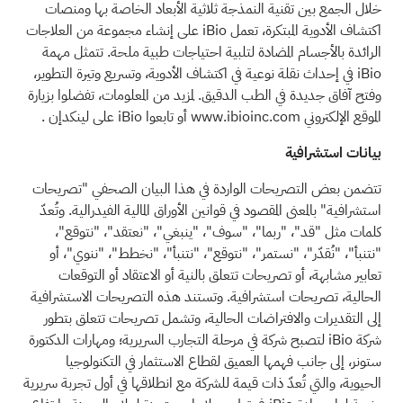
خلال الجمع بين تقنية النمذجة ثلاثية الأبعاد الخاصة بها ومنصات
اكتشاف الأدوية المبتكرة، تعمل iBio على إنشاء مجموعة من العلاجات
الرائدة بالأجسام المضادة لتلبية احتياجات طبية ملحة. تتمثل مهمة
iBio في إحداث نقلة نوعية في اكتشاف الأدوية، وتسريع وتيرة التطوير،
وفتح آفاق جديدة في الطب الدقيق. لمزيد من المعلومات، تفضلوا بزيارة
الموقع الإلكتروني www.ibioinc.com
أو تابعوا iBio على
لينكدإن
.
بيانات استشرافية
تتضمن بعض التصريحات الواردة في هذا البيان الصحفي "تصريحات
استشرافية" بالمعنى المقصود في قوانين الأوراق المالية الفيدرالية. وتُعدّ
كلمات مثل "قد"، "ربما"، "سوف"، "ينبغي"، "نعتقد"، "نتوقع"،
"نتنبأ"، "نُقدّر"، "نستمر"، "نتوقع"، "نتنبأ"، "نخطط"، "ننوي"، أو
تعابير مشابهة، أو تصريحات تتعلق بالنية أو الاعتقاد أو التوقعات
الحالية، تصريحات استشرافية. وتستند هذه التصريحات الاستشرافية
إلى التقديرات والافتراضات الحالية، وتشمل تصريحات تتعلق بتطور
شركة iBio لتصبح شركة في مرحلة التجارب السريرية؛ ومهارات الدكتورة
ستونر، إلى جانب فهمها العميق لقطاع الاستثمار في التكنولوجيا
الحيوية، والتي تُعدّ ذات قيمة للشركة مع انطلاقها في أول تجربة سريرية