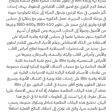
بشرية لها؛ وريادة iBio في تطوير علاجات متميزة لعلاج السمنة وارتفاع
ضغط الدم الرئوي مع قصور القلب الانقباضي المحفوظ، بهدف إحداث
تأثير ملموس في حياة المرضى؛ وتحوّل الشركة إلى شركة تكنولوجيا حيوية
في مرحلة التجارب السريرية. تعمل الدكتورة ستونر مع زملائها في مجلس
الإدارة وفريق إداري متميز على تطوير IBIO-610 وIBIO-600 وغيرها
من الأصول وصولاً إلى التجارب السريرية؛ ومن المتوقع أن تُسهم
الدكتورة ستونر بصفتها عضواً في مجلس الإدارة؛ وقدرة الشركة على
الاستفادة من الذكاء الاصطناعي وعلم الأحياء الحاسوبي المتقدم لتطوير
جيل جديد من المستحضرات الصيدلانية الحيوية لعلاج أمراض القلب
والأيض وأمراض القلب والرئة، والسمنة، والسرطان، وغيرها من
الأمراض المستعصية؛ وقدرة iBio على دمج تقنية النمذجة ثلاثية
الأبعاد الخاصة بها مع منصات اكتشاف الأدوية المبتكرة لإنشاء مجموعة
من علاجات الأجسام المضادة الرائدة لتلبية الاحتياجات الطبية غير
الملباة؛ وقدرة iBio على إحداث نقلة نوعية في اكتشاف الأدوية، وتسريع
جداول التطوير، وفتح آفاق جديدة في الطب الدقيق. مع أن iBio
تعتقد أن هذه البيانات التطلعية معقولة، إلا أنه لا ينبغي الاعتماد عليها
بشكل مفرط، إذ إنها تستند إلى المعلومات المتاحة لنا في تاريخ هذا
البيان. تخضع هذه البيانات التطلعية لمخاطر وشكوك متنوعة، يصعب
التنبؤ بالعديد منها، والتي قد تؤدي إلى اختلاف النتائج الفعلية اختلافًا