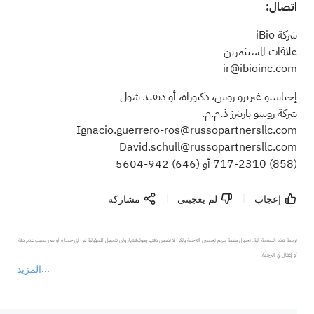
اتصال:
شركة iBio
علاقات المستثمرين
ir@ibioinc.com
إجناسيو غيريرو روس، دكتوراه، أو ديفيد شول
شركة روسو بارتنرز ذ.م.م.
Ignacio.guerrero-ros@russopartnersllc.com
David.schull@russopartnersllc.com
(858)
717-2310 أو
(646)
942-5604
إعجاب
لم يعجبنى
مشاركة
ترجمة هذه الصفحة آلية. تحاول منصة سهم تحسين الترجمة ولكن لا تضمن دقتها وموثوقيتها، ولن تتحمل المسؤولية عن أي خسارة أو ضرر بسبب عدم دقة 
المزيد
يمثل المحتوى أعلاه المسؤولية الشخصية للمؤلف وآرائه فقط، ولا يمثل أي مسؤولية لمنصة سهم، ولا يمكن لمنصة سهم تأكيد صحة ودقة ومصداقية المحتوى 