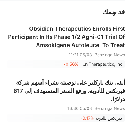
قد تهمك
عند الضرورة، يرجى استشارة مستشار استثمار محترف. لا تقدم منصة سهم أي مشورة استثمارية، ولا تقدم أي التزامات أو ضمانات.
Obsidian Therapeutics Enrolls First
Participant In Its Phase 1/2 Agni-01 Trial Of
Amsokigene Autoleucel To Treat
Advanced Or Metastatic Melanoma
05/08 11:21
Benzinga News
-0.56%
Obsidian Therapeutics, Inc.
أبقى بنك باركليز على توصيته بشراء أسهم شركة
فيرتكس للأدوية، ورفع السعر المستهدف إلى 617
دولارًا.
05/08 13:30
Benzinga News
فيرتكس للأدوية
-0.17%