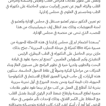
وتعمل على تطوير علاجات لأمراض القلب والأيض والسمنة وأمراض
القلب والرئة، اليوم عن تعيين إليزابيث ستونر، الحاصلة على دكتوراه في
الطب وماجستير في العلوم، في مجلس إدارتها.
تم تعيين الدكتور ستونر كعضو مستقل في مجلس الإدارة وكعضو في
لجنة التعويضات، وذلك بعد انتقال إيف شيميلبينينك من هذا
المنصب، الذي تنحى عن منصبه في مجلس الإدارة.
"يسعدنا انضمام ليز إلى مجلس إدارتنا في هذه اللحظة المحورية من
مسيرة شركة iBio كشركة في مرحلة التجارب السريرية"، صرّح بذلك
مارتن برينر، الحاصل على الدكتوراه في الطب البيطري، الرئيس
التنفيذي وكبير المسؤولين العلميين. "تتمتع ليز بخبرة عقود في قيادة
البحث والتطوير، ولديها خبرة في تطوير البرامج على مستوى العالم وبناء
الشركات من مراحلها المبكرة وصولاً إلى نقاط التحول الحاسمة. ستكون
هذه المهارات، إلى جانب فهمها العميق لقطاع الاستثمار في التكنولوجيا
الحيوية، ذات قيمة كبيرة ونحن بصدد الشروع في أول تجربة سريرية
بشرية لنا. أتطلع إلى العمل عن كثب مع ليز بينما نقود تطوير علاجات
متميزة لعلاج السمنة وارتفاع ضغط الدم الرئوي المرتبط بفشل القلب
مع الحفاظ على الكسر القذفي، وذلك لإحداث تأثير ملموس في حياة
المرضى. كما أود أن أشكر إيف، الذي كانت قيادته وتوجيهاته وصداقته