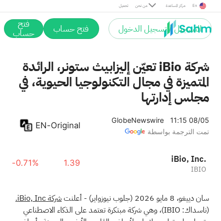
En
مركز المساعدة
من نحن
تحميل
فتح
التسجيل / تسجيل الدخول
فتح حساب
حساب
شركة iBio تعيّن إليزابيث ستونر، الرائدة
المتميزة في مجال التكنولوجيا الحيوية، في
مجلس إدارتها
GlobeNewswire
11:15 08/05
EN-Original
تمت الترجمة بواسطة
iBio, Inc.
-0.71%
1.39
IBIO
سان دييغو، 8 مايو 2026
(جلوب نيوزواير)
- أعلنت
شركة iBio, Inc.
(ناسداك: IBIO)، وهي شركة مبتكرة تعتمد على الذكاء الاصطناعي