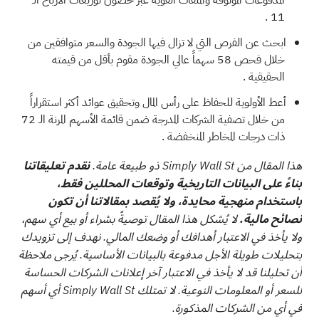
.
11
ابحث عن الفرص التي لا تزال فيها الجودة والسعر متوافقين من
خلال فحص
58 سهماً عالي الجودة مقوم بأقل من قيمته
الحقيقية
.
أعط الأولوية للحفاظ على رأس المال وتحقيق عوائد أكثر استقراراً
من خلال تصفية الشركات المدرجة ضمن
قائمة الأسهم المرنة الـ 72
ذات درجات المخاطر المنخفضة
.
هذا المقال من Simply Wall St ذو طبيعة عامة.
نقدم تعليقاتنا
بناءً على البيانات التاريخية وتوقعات المحللين فقط،
باستخدام منهجية محايدة، ولا يُقصد بمقالاتنا أن تكون
نصائح مالية.
لا يُشكل هذا المقال توصيةً بشراء أو بيع أي سهم،
ولا يأخذ في الاعتبار أهدافك أو وضعك المالي. نهدف إلى تزويدك
بتحليلات طويلة الأجل مدفوعة بالبيانات الأساسية. يُرجى ملاحظة
أن تحليلنا قد لا يأخذ في الاعتبار آخر إعلانات الشركات الحساسة
للسعر أو المعلومات النوعية. لا تمتلك Simply Wall St أي أسهم
في أي من الشركات المذكورة.