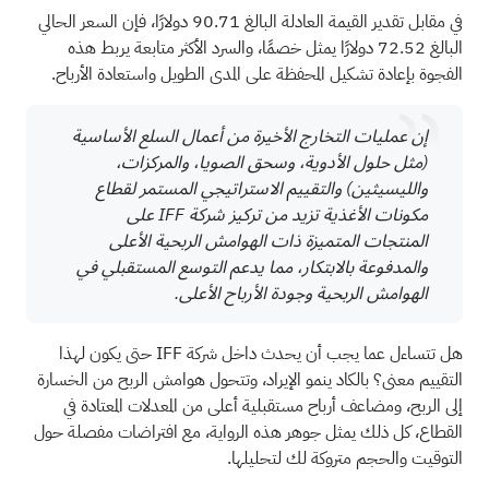
في مقابل تقدير القيمة العادلة البالغ 90.71 دولارًا، فإن السعر الحالي
البالغ 72.52 دولارًا يمثل خصمًا، والسرد الأكثر متابعة يربط هذه
الفجوة بإعادة تشكيل المحفظة على المدى الطويل واستعادة الأرباح.
إن عمليات التخارج الأخيرة من أعمال السلع الأساسية
(مثل حلول الأدوية، وسحق الصويا، والمركزات،
والليسيثين) والتقييم الاستراتيجي المستمر لقطاع
مكونات الأغذية تزيد من تركيز شركة IFF على
المنتجات المتميزة ذات الهوامش الربحية الأعلى
والمدفوعة بالابتكار، مما يدعم التوسع المستقبلي في
الهوامش الربحية وجودة الأرباح الأعلى.
هل تتساءل عما يجب أن يحدث داخل شركة IFF حتى يكون لهذا
التقييم معنى؟ بالكاد ينمو الإيراد، وتتحول هوامش الربح من الخسارة
إلى الربح، ومضاعف أرباح مستقبلية أعلى من المعدلات المعتادة في
القطاع، كل ذلك يمثل جوهر هذه الرواية، مع افتراضات مفصلة حول
التوقيت والحجم متروكة لك لتحليلها.