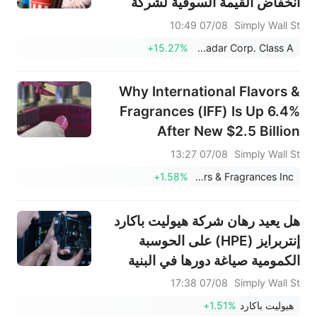
انخفاض القيمة السوقية لشركة
نومادار إلى 50 مليون دولار أمريكي
07/08 10:49
Simply Wall St
+15.27%
Nomadar Corp. Class A
Why International Flavors &
Fragrances (IFF) Is Up 6.4%
After New $2.5 Billion
Buyback And Guidance
07/08 13:27
Simply Wall St
+1.58%
International Flavors & Fragrances Inc.
هل يعيد رهان شركة هيوليت باكارد
إنتربرايز (HPE) على الحوسبة
الكمومية صياغة دورها في البنية
التحتية لمراكز البيانات من الجيل
07/08 17:38
Simply Wall St
التالي؟
هيوليت باكارد
+1.51%