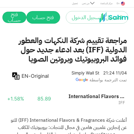
En
مركز المساعدة
من نحن
تحميل
فتح
التسجيل / تسجيل الدخول
فتح حساب
حساب
مراجعة تقييم شركة النكهات والعطور
الدولية (IFF) بعد ادعاء جديد حول
فوائد البروبيوتيك وبروتين الصويا
Simply Wall St
21:24 11/04
EN-Original
تمت الترجمة بواسطة
International Flavors & Fragrances Inc.
+1.58%
85.89
IFF
أعلنت شركة International Flavors & Fragrances
(IFF)
للتو
عن إنجازين علميين هامين في مجال المنتجات: بروبيوتيك للكلاب