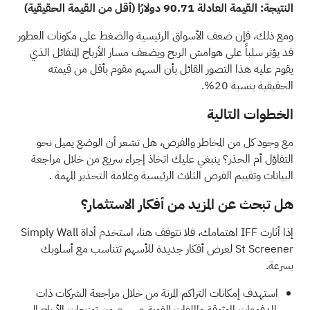
النتيجة: القيمة العادلة 90.71 دولارًا (أقل من القيمة الحقيقية)
ومع ذلك، فإن ضعف الأسواق الرئيسية والضغط على مكونات العطور
قد يؤثر سلباً على هوامش الربح ويضعف مسار الأرباح المتفائل الذي
يقوم عليه هذا التصور القائل بأن السهم مقوم بأقل من قيمته
الحقيقية بنسبة 20%.
الخطوات التالية
مع وجود كل من المخاطر والفرص، هل تشعر أن الوضع يميل نحو
التفاؤل أم الحذر؟ ينبغي عليك اتخاذ إجراء سريع من خلال مراجعة
البيانات وتقييم
الفرص الثلاث الرئيسية وعلامة التحذير المهمة
.
هل تبحث عن المزيد من أفكار الاستثمار؟
إذا أثارت IFF اهتمامك، فلا تتوقف هنا، استخدم أداة Simply Wall
St Screener لعرض أفكار جديدة للأسهم تتناسب مع أسلوبك
بسرعة.
استهدف إمكانات التراكم المرنة من خلال مراجعة الشركات ذات
المدفوعات الموثوقة والملفات القوية عبر
حصون توزيعات الأرباح الـ