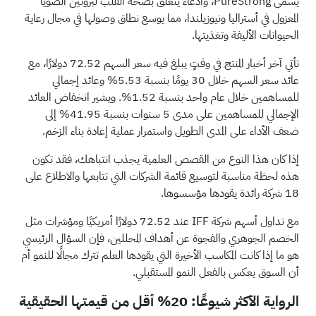
يسمى PureStrong، وادعاء يتعلق بصحة القلب لبروتين الصويا
المعزول في أستراليا ونيوزيلندا، مما يوسع نطاق وصولها في مجال رعاية
الحيوانات الأليفة وتغذيتها.
تأتي آخر أخبار المنتج في وقتٍ يبلغ فيه سعر السهم 72.52 دولارًا، مع
عائد سعر السهم خلال 30 يومًا بنسبة 5.53% وعائد إجمالي
للمساهمين خلال عام واحد بنسبة 1.52%. ويشير انخفاض العائد
الإجمالي للمساهمين على مدى 5 سنوات بنسبة 41.95% إلى
ضعف الأداء على المدى الطويل واستمرار عملية إعادة بناء الزخم.
إذا كان هذا النوع من القصص العلمية يجذب انتباهك، فقد تكون
هذه لحظة مناسبة لتوسيع قائمة الشركات التي تتابعها والاطلاع على
18 شركة رائدة يقودها مؤسسوها.
مع تداول أسهم شركة IFF عند 72.52 دولارًا أمريكيًا ومؤشرات مثل
الخصم الجوهري والفجوة عن أهداف المحللين، فإن السؤال الرئيسي
هو ما إذا كانت المكاسب الأخيرة التي يقودها العلم تترك مجالًا للنمو أم
أن السوق يعكس بالفعل النمو المستقبلي.
الرواية الأكثر شيوعًا: 20% أقل من قيمتها الحقيقية