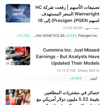
تصنيفات الأسهم | رفعت شركة HC
Wainwright السعر المستهدف
لسهم Precigen (PGEN) إلى 18
دولار، ما يشير إلى إمكانية ارتفاعه
منصة سهم
06/08 12:06
بنسبة 161.25%؛ فيما رفعت
+15.25%
SOPHiA GENETICS SA
+4.63%
Precigen Inc
Tigress السعر المستهدف لسهم
مايكروسوفت (MSFT) إلى 690
Cummins Inc. Just Missed
دولار
Earnings - But Analysts Have
Updated Their Models
07/08 10:13
Simply Wall St
كمينز
+0.04%
خسائر في مشتريات المطلعين
بقيمة 5.52 مليون دولار أمريكي مع