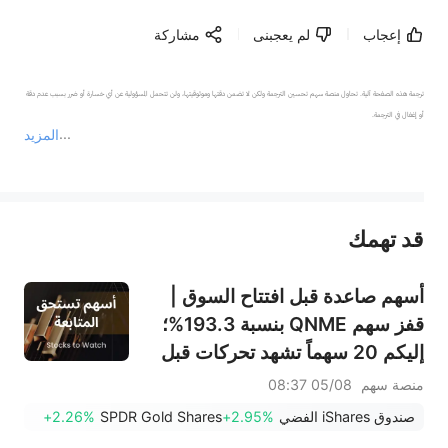
إعجاب
لم يعجبنى
مشاركة
ترجمة هذه الصفحة آلية. تحاول منصة سهم تحسين الترجمة ولكن لا تضمن دقتها وموثوقيتها، ولن تتحمل المسؤولية عن أي خسارة أو ضرر بسبب عدم دقة 
المزيد
يمثل المحتوى أعلاه المسؤولية الشخصية للمؤلف وآرائه فقط، ولا يمثل أي مسؤولية لمنصة سهم، ولا يمكن لمنصة سهم تأكيد صحة ودقة ومصداقية المحتوى 
قد تهمك
عند الضرورة، يرجى استشارة مستشار استثمار محترف. لا تقدم منصة سهم أي مشورة استثمارية، ولا تقدم أي التزامات أو ضمانات.
أسهم صاعدة قبل افتتاح السوق |
قفز سهم QNME بنسبة 193.3%؛
إليكم 20 سهماً تشهد تحركات قبل
افتتاح السوق (4 أغسطس)
منصة سهم
05/08 08:37
صندوق iShares الفضي
+2.95%
SPDR Gold Shares
+2.26%