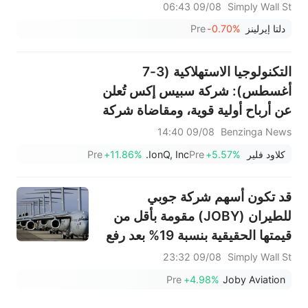
09/08 06:43
Simply Wall St
دلتا إيرلينز
-0.70%
Pre
التكنولوجيا الاستهلاكية (3-7
أغسطس): شركة سبيس إكس تُعلن
عن أرباح أولية قوية، ومقاضاة شركة
ميتا بتهمة الإضرار بالصحة النفسية
09/08 14:40
Benzinga News
للأطفال، والمزيد
كلاود فلير
+5.57%
Pre
IonQ, Inc.
+11.86%
Pre
قد تكون أسهم شركة جوبي
للطيران (JOBY) مقومة بأقل من
قيمتها الحقيقية بنسبة 19% بعد رفع
توقعات عام 2026 وتوسعها في
09/08 23:32
Simply Wall St
تكساس.
Pre
+4.98%
Joby Aviation