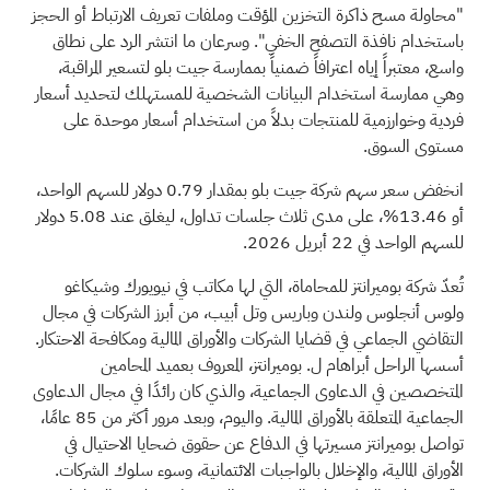
"محاولة مسح ذاكرة التخزين المؤقت وملفات تعريف الارتباط أو الحجز
باستخدام نافذة التصفح الخفي". وسرعان ما انتشر الرد على نطاق
واسع، معتبراً إياه اعترافاً ضمنياً بممارسة جيت بلو لتسعير المراقبة،
وهي ممارسة استخدام البيانات الشخصية للمستهلك لتحديد أسعار
فردية وخوارزمية للمنتجات بدلاً من استخدام أسعار موحدة على
مستوى السوق.
انخفض سعر سهم شركة جيت بلو بمقدار 0.79 دولار للسهم الواحد،
أو 13.46%، على مدى ثلاث جلسات تداول، ليغلق عند 5.08 دولار
للسهم الواحد في 22 أبريل 2026.
تُعدّ شركة بوميرانتز للمحاماة، التي لها مكاتب في نيويورك وشيكاغو
ولوس أنجلوس ولندن وباريس وتل أبيب، من أبرز الشركات في مجال
التقاضي الجماعي في قضايا الشركات والأوراق المالية ومكافحة الاحتكار.
أسسها الراحل أبراهام ل. بوميرانتز، المعروف بعميد المحامين
المتخصصين في الدعاوى الجماعية، والذي كان رائدًا في مجال الدعاوى
الجماعية المتعلقة بالأوراق المالية. واليوم، وبعد مرور أكثر من 85 عامًا،
تواصل بوميرانتز مسيرتها في الدفاع عن حقوق ضحايا
الاحتيال
في
الأوراق المالية، والإخلال بالواجبات الائتمانية، وسوء سلوك الشركات.