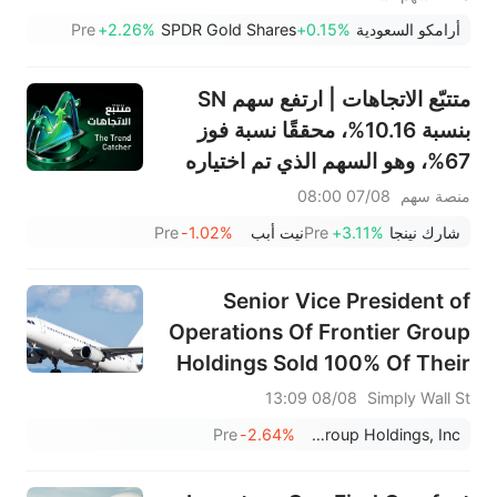
أرامكو السعودية
+0.15%
SPDR Gold Shares
+2.26%
Pre
متتبّع الاتجاهات | ارتفع سهم SN
بنسبة 10.16%، محققًا نسبة فوز
67%، وهو السهم الذي تم اختياره
الأسبوع الماضي؛ يشهد قطاع
منصة سهم
07/08 08:00
الأجهزة المنزلية انتعاشًا ملحوظًا - لا
شارك نينجا
+3.11%
Pre
نيت أبب
-1.02%
Pre
تفوتوا أبرز تحركات الأسبوع المقبل
Senior Vice President of
Operations Of Frontier Group
Holdings Sold 100% Of Their
Shares
08/08 13:09
Simply Wall St
Pre
-2.64%
Frontier Group Holdings, Inc.