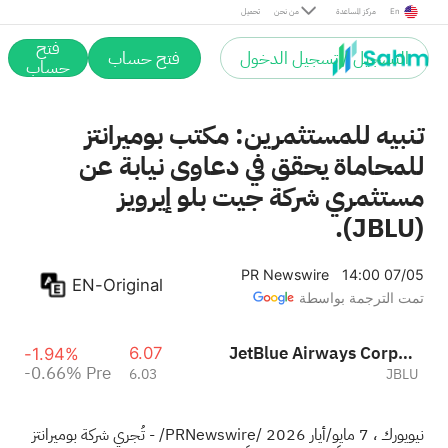
Pre
En
مركز المساعدة
من نحن
تحميل
فتح
التسجيل / تسجيل الدخول
فتح حساب
حساب
تنبيه للمستثمرين: مكتب بوميرانتز
للمحاماة يحقق في دعاوى نيابة عن
مستثمري شركة جيت بلو إيرويز
(JBLU).
PR Newswire
14:00 07/05
EN-Original
تمت الترجمة بواسطة
JetBlue Airways Corporation
6.07
-1.94%
-0.66%
Pre
6.03
JBLU
نيويورك
،
7 مايو/أيار 2026
/PRNewswire/ - تُجري شركة بوميرانتز