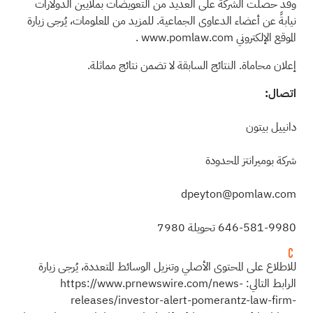
وقد حصلت الشركة على العديد من التعويضات بملايين الدولارات
نيابةً عن أعضاء الدعاوى الجماعية. للمزيد من المعلومات، يُرجى زيارة
الموقع الإلكتروني www.pomlaw.com
.
إعلان محاماة. النتائج السابقة لا تضمن نتائج مماثلة.
اتصال:
دانييل بيتون
شركة بوميرانتز المحدودة
dpeyton@pomlaw.com
646-581-9980 تحويلة 7980
للاطلاع على المحتوى الأصلي وتنزيل الوسائط المتعددة، يُرجى زيارة
الرابط التالي:
https://www.prnewswire.com/news-
releases/investor-alert-pomerantz-law-firm-