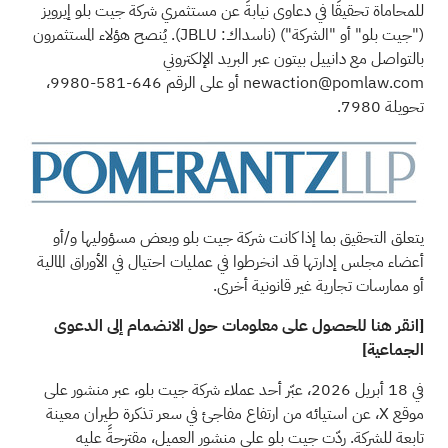
للمحاماة تحقيقًا في دعاوى نيابةً عن مستثمري شركة جيت بلو إيرويز
("جيت بلو" أو "الشركة") (ناسداك: JBLU). يُنصح هؤلاء المستثمرون
بالتواصل مع دانييل بيتون عبر البريد
الإلكتروني
newaction@pomlaw.com
أو على الرقم 646-581-9980،
تحويلة 7980.
يتعلق التحقيق بما إذا كانت شركة جيت بلو وبعض مسؤوليها و/أو
أعضاء مجلس إدارتها قد انخرطوا في
عمليات احتيال
في الأوراق المالية
أو ممارسات تجارية غير قانونية أخرى.
[انقر هنا للحصول على معلومات حول الانضمام إلى الدعوى
الجماعية]
في 18 أبريل 2026، عبّر أحد عملاء شركة جيت بلو، عبر منشور على
موقع X، عن استيائه من ارتفاع مفاجئ في سعر تذكرة طيران معينة
تابعة للشركة. ردّت جيت بلو على منشور العميل، مقترحةً عليه