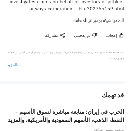
investigates-claims-on-behalf-of-investors-of-jetblue-
airways-corporation---jblu-302765159.html
المصدر: شركة بوميرانتز للمحاماة
إعجاب
لم يعجبنى
مشاركة
ترجمة هذه الصفحة آلية. تحاول منصة سهم تحسين الترجمة ولكن لا تضمن دقتها وموثوقيتها، ولن تتحمل المسؤولية عن أي خسارة أو ضرر بسبب عدم دقة 
المزيد
يمثل المحتوى أعلاه المسؤولية الشخصية للمؤلف وآرائه فقط، ولا يمثل أي مسؤولية لمنصة سهم، ولا يمكن لمنصة سهم تأكيد صحة ودقة ومصداقية المحتوى 
قد تهمك
عند الضرورة، يرجى استشارة مستشار استثمار محترف. لا تقدم منصة سهم أي مشورة استثمارية، ولا تقدم أي التزامات أو ضمانات.
الحرب في إيران: متابعة مباشرة لسوق الأسهم -
النفط، الذهب، الأسهم السعودية والأمريكية، والمزيد
منصة سهم
ساعة