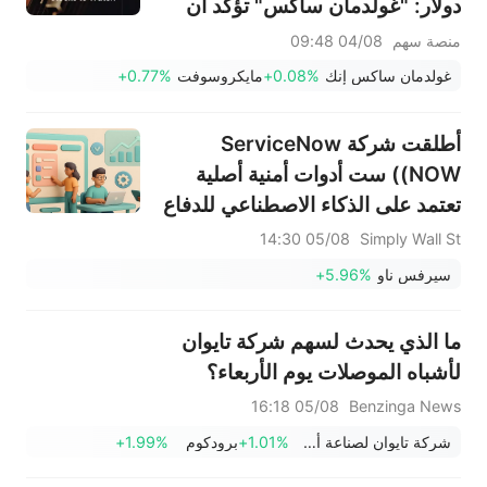
دولار: "غولدمان ساكس" تؤكد أن
دورة الإنفاق لم تنتهِ بعد — وإليكم
منصة سهم
04/08 09:48
الوجهات المحتملة لتدفق الأموال
غولدمان ساكس إنك
+0.08%
مايكروسوفت
+0.77%
أطلقت شركة ServiceNow
(NOW) ست أدوات أمنية أصلية
تعتمد على الذكاء الاصطناعي للدفاع
السيبراني للمؤسسات
05/08 14:30
Simply Wall St
سيرفس ناو
+5.96%
ما الذي يحدث لسهم شركة تايوان
لأشباه الموصلات يوم الأربعاء؟
05/08 16:18
Benzinga News
شركة تايوان لصناعة أشباه الموصلات المحدودة
+1.01%
برودكوم
+1.99%