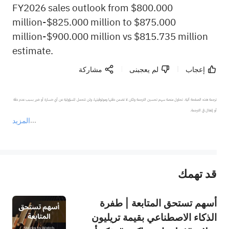
FY2026 sales outlook from $800.000
million-$825.000 million to $875.000
million-$900.000 million vs $815.735 million
estimate.
إعجاب
لم يعجبنى
مشاركة
ترجمة هذه الصفحة آلية. تحاول منصة سهم تحسين الترجمة ولكن لا تضمن دقتها وموثوقيتها، ولن تتحمل المسؤولية عن أي خسارة أو ضرر بسبب عدم دقة 
المزيد
يمثل المحتوى أعلاه المسؤولية الشخصية للمؤلف وآرائه فقط، ولا يمثل أي مسؤولية لمنصة سهم، ولا يمكن لمنصة سهم تأكيد صحة ودقة ومصداقية المحتوى 
قد تهمك
عند الضرورة، يرجى استشارة مستشار استثمار محترف. لا تقدم منصة سهم أي مشورة استثمارية، ولا تقدم أي التزامات أو ضمانات.
أسهم تستحق المتابعة | طفرة
الذكاء الاصطناعي بقيمة تريليون