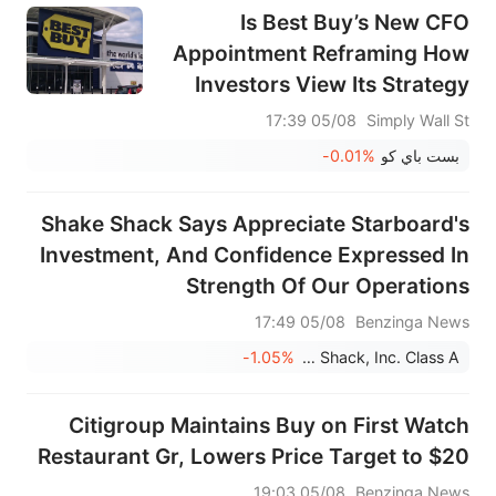
Is Best Buy’s New CFO
Appointment Reframing How
Investors View Its Strategy
and Execution (BBY)?
05/08 17:39
Simply Wall St
بست باي كو
-0.01%
Shake Shack Says Appreciate Starboard's
Investment, And Confidence Expressed In
Strength Of Our Operations
05/08 17:49
Benzinga News
-1.05%
Shake Shack, Inc. Class A
Citigroup Maintains Buy on First Watch
Restaurant Gr, Lowers Price Target to $20
05/08 19:03
Benzinga News