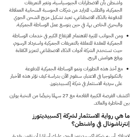
واشنطن بأن الاضطرابات الجيوسياسية، وتغير التعريفات
الجمركية، والطلب المتزايد من شركات الحوسبة السحابية العملاقة
المدفوعة بالذكاء الاصطناعي، تعيد تشكيل مزيج الشحن الجوي
والبحري الخاص بها، في حين يتوسع عمل الوساطة الجمركية.
ومن الجوانب المثيرة للاهتمام الارتفاع الكبير في خدمات الوساطة
الجمركية المعقدة المتعلقة بالتعريفات الجمركية واسترداد الرسوم،
حيث تستخدم الشركة أدوات الذكاء الاصطناعي لتعزيز الكفاءة
ورفع هوامش الربح.
مع أخذ هذه التطورات ونمو الوساطة الجمركية المدفوعة
بالتكنولوجيا في الاعتبار، سنقوم الآن بدراسة كيف تؤثر هذه الأخبار
على سردية الاستثمار في شركة إكسبيديتورز.
اكتشف الفرصة الكبيرة القادمة مع
27 سهمًا رخيصًا من النخبة
يوازن
بين المخاطرة والعائد.
ما هي رواية الاستثمار لشركة إكسبيديتورز
إنترناشونال في واشنطن؟
لامتلاك أسهم شركة إكسبيديتورز اليوم، عليك أساسًا أن تؤمن بقدرة