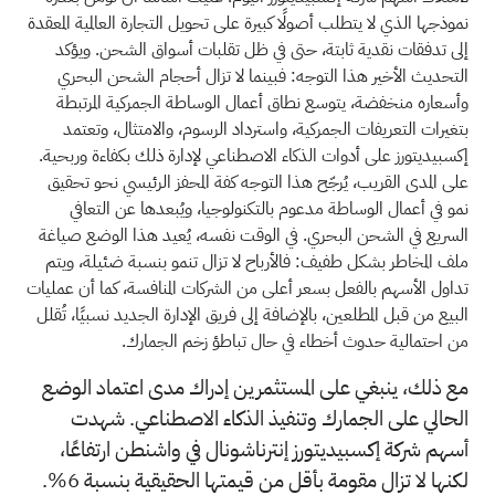
نموذجها الذي لا يتطلب أصولًا كبيرة على تحويل التجارة العالمية المعقدة
إلى تدفقات نقدية ثابتة، حتى في ظل تقلبات أسواق الشحن. ويؤكد
التحديث الأخير هذا التوجه: فبينما لا تزال أحجام الشحن البحري
وأسعاره منخفضة، يتوسع نطاق أعمال الوساطة الجمركية المرتبطة
بتغيرات التعريفات الجمركية، واسترداد الرسوم، والامتثال، وتعتمد
إكسبيديتورز على أدوات الذكاء الاصطناعي لإدارة ذلك بكفاءة وربحية.
على المدى القريب، يُرجّح هذا التوجه كفة المحفز الرئيسي نحو تحقيق
نمو في أعمال الوساطة مدعوم بالتكنولوجيا، ويُبعدها عن التعافي
السريع في الشحن البحري. في الوقت نفسه، يُعيد هذا الوضع صياغة
ملف المخاطر بشكل طفيف: فالأرباح لا تزال تنمو بنسبة ضئيلة، ويتم
تداول الأسهم بالفعل بسعر أعلى من الشركات المنافسة، كما أن عمليات
البيع من قبل المطلعين، بالإضافة إلى فريق الإدارة الجديد نسبيًا، تُقلل
من احتمالية حدوث أخطاء في حال تباطؤ زخم الجمارك.
مع ذلك، ينبغي على المستثمرين إدراك مدى اعتماد الوضع
الحالي على الجمارك وتنفيذ الذكاء الاصطناعي. شهدت
أسهم شركة إكسبيديتورز إنترناشونال في واشنطن ارتفاعًا،
لكنها لا تزال مقومة بأقل من قيمتها الحقيقية بنسبة 6%.