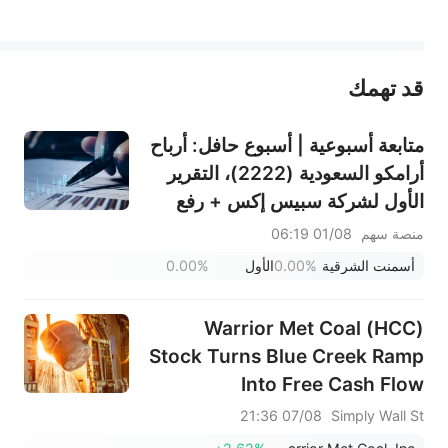
يمثل المحتوى أعلاه المسؤولية الشخصية للمؤلف وآرائه فقط، ولا يمثل أي مسؤولية لمنصة سهم، ولا يمكن لمنصة سهم تأكيد صحة ودقة ومصداقية المحتوى 
قد تهمك
عند الضرورة، يرجى استشارة مستشار استثمار محترف. لا تقدم منصة سهم أي مشورة استثمارية، ولا تقدم أي التزامات أو ضمانات.
متابعة أسبوعية | أسبوع حافل: أرباح
أرامكو السعودية (2222)، التقرير
الأول لشركة سبيس إكس + رفع
قيود التجميد الضخمة، نتائج
منصة سهم
01/08 06:19
سانديسك/سناب/إيه إم دي؛ بيانات
أسمنت الشرقية
0.00%
الأول
0.00%
ADP ووظائف القطاع غير الزراعي
لشهر يوليو في دائرة الضوء
Warrior Met Coal (HCC)
Stock Turns Blue Creek Ramp
Into Free Cash Flow
07/08 21:36
Simply Wall St