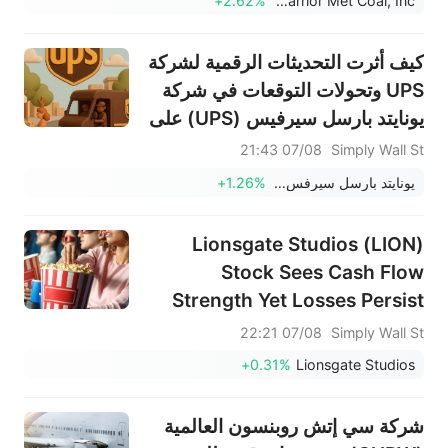
+2.62%
Warrior Met Coal, Inc.
كيف أثرت التحديثات الرقمية لشركة
UPS وتحولات التوقعات في شركة
يونايتد بارسل سيرفيس (UPS) على
قصة استثمارها
07/08 21:43
Simply Wall St
يونايتد بارسل سيرفس إنك
+1.26%
Lionsgate Studios (LION)
Stock Sees Cash Flow
Strength Yet Losses Persist
07/08 22:21
Simply Wall St
+0.31%
Lionsgate Studios
شركة سي إتش روبنسون العالمية