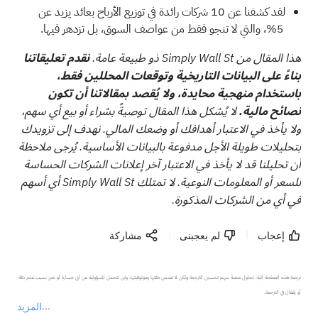
لقد كشفنا عن
10 شركات رائدة في توزيع الأرباح
بعائد يزيد عن
5%، والتي لا تنجو فقط من عواصف السوق، بل تزدهر فيها.
هذا المقال من Simply Wall St ذو طبيعة عامة.
نقدم تعليقاتنا
بناءً على البيانات التاريخية وتوقعات المحللين فقط،
باستخدام منهجية محايدة، ولا يُقصد بمقالاتنا أن تكون
نصائح مالية.
لا يُشكل هذا المقال توصيةً بشراء أو بيع أي سهم،
ولا يأخذ في الاعتبار أهدافك أو وضعك المالي. نهدف إلى تزويدك
بتحليلات طويلة الأجل مدفوعة بالبيانات الأساسية. يُرجى ملاحظة
أن تحليلنا قد لا يأخذ في الاعتبار آخر إعلانات الشركات الحساسة
للسعر أو المعلومات النوعية. لا تمتلك Simply Wall St أي أسهم
في أي من الشركات المذكورة.
إعجاب
لم يعجبنى
مشاركة
ترجمة هذه الصفحة آلية. تحاول منصة سهم تحسين الترجمة ولكن لا تضمن دقتها وموثوقيتها، ولن تتحمل المسؤولية عن أي خسارة أو ضرر بسبب عدم دقة 
المزيد