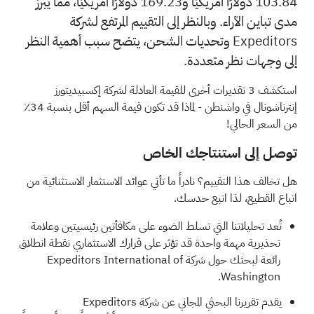
103.84 دولارًا أمريكيًا و169.23 دولارًا أمريكيًا، مما يُبرز
مدى تباين الآراء. وبالنظر إلى التقييم المرتفع لشركة
Expeditors وتحديات الشحن، يتضح سبب أهمية النظر
إلى وجهات نظر متعددة.
استكشف 3 تقديرات أخرى للقيمة العادلة لشركة إكسبيديتورز
إنترناشونال في واشنطن
- لماذا قد تكون قيمة السهم أقل بنسبة 34٪
من السعر الحالي!
توصل إلى استنتاجك الخاص
هل تخالف هذا التقييم؟ نادراً ما تأتي عوائد الاستثمار الاستثنائية من
اتباع القطيع، لذا اتبع حدسك.
تُعد تحليلاتنا التي تسلط الضوء على
مكافأتين رئيسيتين وعلامة
تحذيرية مهمة واحدة
قد تؤثر على قرارك الاستثماري نقطة انطلاق
رائعة لبحثك حول شركة Expeditors International of
Washington.
يقدم
تقريرنا البحثي المجاني عن شركة Expeditors