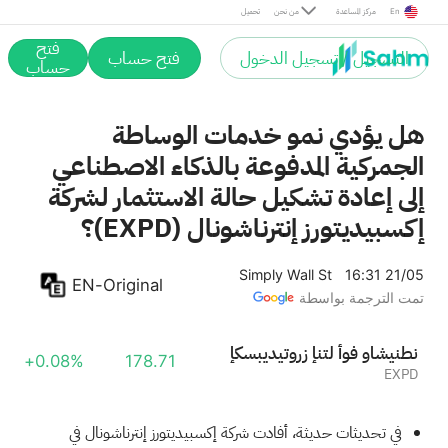
En
مركز المساعدة
من نحن
تحميل
فتح
التسجيل / تسجيل الدخول
فتح حساب
حساب
هل يؤدي نمو خدمات الوساطة
الجمركية المدفوعة بالذكاء الاصطناعي
إلى إعادة تشكيل حالة الاستثمار لشركة
إكسبيديتورز إنترناشونال (EXPD)؟
Simply Wall St
16:31 21/05
EN-Original
تمت الترجمة بواسطة
إكسبيديتورز إنتل أوف واشينطن
+0.08%
178.71
EXPD
في تحديثات حديثة، أفادت شركة إكسبيديتورز إنترناشونال في