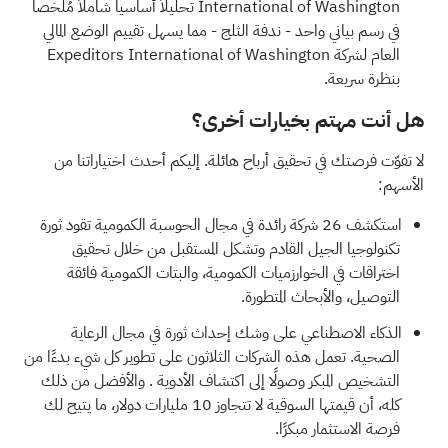
International of Washington
تحليلاً أساسياً شاملاً مُلخصاً
في رسم بياني واحد - ندفة الثلج - مما يسهل تقييم الوضع المالي
العام لشركة Expeditors International of Washington
بنظرة سريعة.
هل أنت مهتم بخيارات أخرى؟
لا تفوّت فرصتك في تحقيق أرباح هائلة. إليكم أحدث اختياراتنا من
الأسهم:
استكشف
26 شركة رائدة في مجال الحوسبة الكمومية
تقود ثورة
تكنولوجيا الجيل القادم وتشكل المستقبل من خلال تحقيق
اختراقات في الخوارزميات الكمومية، والبتات الكمومية فائقة
التوصيل، والأبحاث المتطورة.
الذكاء الاصطناعي على وشك إحداث ثورة في مجال الرعاية
الصحية.
تعمل هذه الشركات الثلاثون على تطوير كل شيء بدءًا من
التشخيص المبكر وصولًا إلى اكتشاف الأدوية
. والأفضل من ذلك
كله، أن قيمتها السوقية لا تتجاوز 10 مليارات دولار، ما يتيح لك
فرصة الاستثمار مبكرًا.