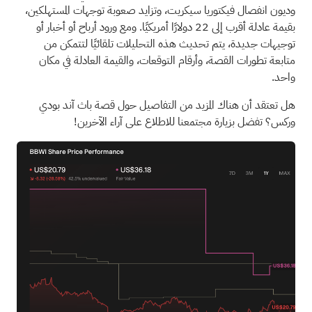
وديون انفصال فيكتوريا سيكريت، وتزايد صعوبة توجهات المستهلكين،
بقيمة عادلة أقرب إلى 22 دولارًا أمريكيًا. ومع ورود أرباح أو أخبار أو
توجيهات جديدة، يتم تحديث هذه التحليلات تلقائيًا لتتمكن من
متابعة تطورات القصة، وأرقام التوقعات، والقيمة العادلة في مكان
واحد.
هل تعتقد أن هناك المزيد من التفاصيل حول قصة باث آند بودي
وركس؟
تفضل بزيارة مجتمعنا للاطلاع على آراء الآخرين!