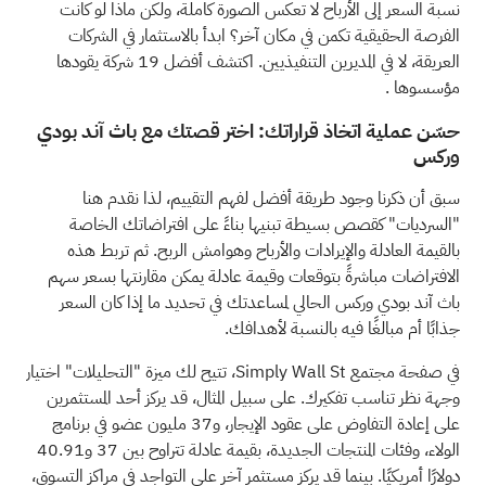
نسبة السعر إلى الأرباح لا تعكس الصورة كاملة، ولكن ماذا لو كانت
الفرصة الحقيقية تكمن في مكان آخر؟
ابدأ بالاستثمار في الشركات
العريقة، لا في المديرين التنفيذيين. اكتشف أفضل 19 شركة يقودها
مؤسسوها
.
حسّن عملية اتخاذ قراراتك: اختر قصتك مع باث آند بودي
وركس
سبق أن ذكرنا وجود طريقة أفضل لفهم التقييم، لذا نقدم هنا
"السرديات" كقصص بسيطة تبنيها بناءً على افتراضاتك الخاصة
بالقيمة العادلة والإيرادات والأرباح وهوامش الربح. ثم تربط هذه
الافتراضات مباشرةً بتوقعات وقيمة عادلة يمكن مقارنتها بسعر سهم
باث آند بودي وركس الحالي لمساعدتك في تحديد ما إذا كان السعر
جذابًا أم مبالغًا فيه بالنسبة لأهدافك.
في صفحة مجتمع Simply Wall St، تتيح لك ميزة "التحليلات" اختيار
وجهة نظر تناسب تفكيرك. على سبيل المثال، قد يركز أحد المستثمرين
على إعادة التفاوض على عقود الإيجار، و37 مليون عضو في برنامج
الولاء، وفئات المنتجات الجديدة، بقيمة عادلة تتراوح بين 37 و40.91
دولارًا أمريكيًا. بينما قد يركز مستثمر آخر على التواجد في مراكز التسوق،