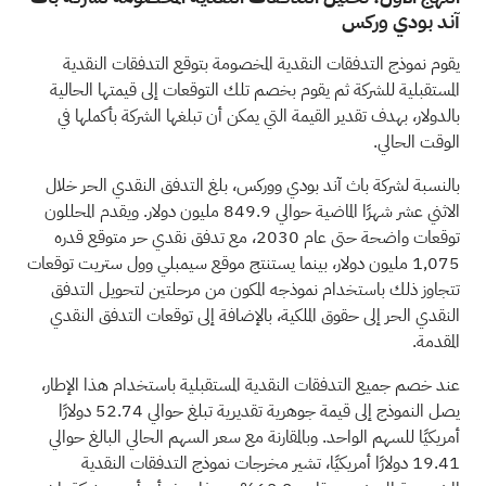
آند بودي وركس
يقوم نموذج التدفقات النقدية المخصومة بتوقع التدفقات النقدية
المستقبلية للشركة ثم يقوم بخصم تلك التوقعات إلى قيمتها الحالية
بالدولار، بهدف تقدير القيمة التي يمكن أن تبلغها الشركة بأكملها في
الوقت الحالي.
بالنسبة لشركة باث آند بودي ووركس، بلغ التدفق النقدي الحر خلال
الاثني عشر شهرًا الماضية حوالي 849.9 مليون دولار. ويقدم المحللون
توقعات واضحة حتى عام 2030، مع تدفق نقدي حر متوقع قدره
1,075 مليون دولار، بينما يستنتج موقع سيمبلي وول ستريت توقعات
تتجاوز ذلك باستخدام نموذجه المكون من مرحلتين لتحويل التدفق
النقدي الحر إلى حقوق الملكية، بالإضافة إلى توقعات التدفق النقدي
المقدمة.
عند خصم جميع التدفقات النقدية المستقبلية باستخدام هذا الإطار،
يصل النموذج إلى قيمة جوهرية تقديرية تبلغ حوالي 52.74 دولارًا
أمريكيًا للسهم الواحد. وبالمقارنة مع سعر السهم الحالي البالغ حوالي
19.41 دولارًا أمريكيًا، تشير مخرجات نموذج التدفقات النقدية