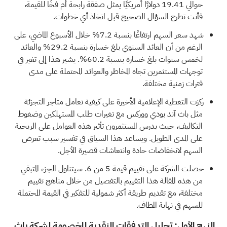
حوالي 19.41 دولارًا أمريكيًا يمثل صفقة رابحة أم فخًا للقيمة،
فأنت تطرح السؤال الصحيح قبل اتخاذ أي خطوات.
شهد سعر السهم ارتفاعًا بنسبة 7.2% خلال الأسبوع الماضي، على
الرغم من أن العائد السنوي بلغ خسارة بنسبة 29.2% والعائد
لخمس سنوات بلغ خسارة بنسبة 60.2%. يشير هذا إلى تغير في
توجهات المستثمرين تجاه المخاطر والعوائد المحتملة على مدى
فترات زمنية مختلفة.
ركزت التغطية الإعلامية الأخيرة على كيفية تعامل متاجر التجزئة
مثل باث آند بودي ووركس مع تغيرات طلب المستهلكين وضغوط
التكاليف، حيث يدرس المستثمرون تأثير هذه العوامل على الربحية
على المدى الطويل. ويساعد هذا السياق في تفسير سبب تعرض
السهم لانخفاضات حادة وانتعاشات قصيرة الأجل.
حصلت الشركة على تقييم قيمة
5 من 6.
سيتناول الجزء المتبقي
من هذه المقالة هذا التقييم بالتفصيل من خلال مناهج تقييم
مختلفة، مع تقديم طريقة أكثر شمولية للتفكير في القيمة المحتملة
للسهم في نهاية المطاف.
النهج الأول: تحليل التدفقات النقدية المخصومة لشركة باث