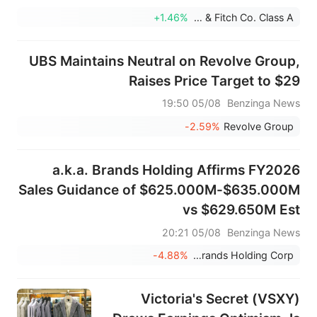
+1.46%
Abercrombie & Fitch Co. Class A
UBS Maintains Neutral on Revolve Group,
Raises Price Target to $29
05/08 19:50
Benzinga News
-2.59%
Revolve Group
a.k.a. Brands Holding Affirms FY2026
Sales Guidance of $625.000M-$635.000M
vs $629.650M Est
05/08 20:21
Benzinga News
-4.88%
a.k.a. Brands Holding Corp.
Victoria's Secret (VSXY)