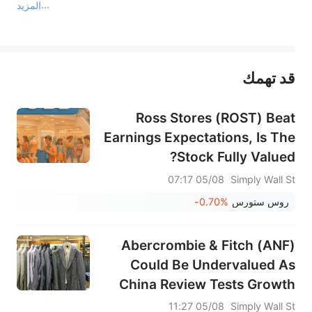
المزيد
يمثل المحتوى أعلاه المسؤولية الشخصية للمؤلف وآرائه فقط، ولا يمثل أي مسؤولية لمنصة سهم، ولا يمكن لمنصة سهم تأكيد صحة ودقة ومصداقية المحتوى 
قد تهمك
عند الضرورة، يرجى استشارة مستشار استثمار محترف. لا تقدم منصة سهم أي مشورة استثمارية، ولا تقدم أي التزامات أو ضمانات.
Ross Stores (ROST) Beat
Earnings Expectations, Is The
Stock Fully Valued?
05/08 07:17
Simply Wall St
روس ستورس
-0.70%
Abercrombie & Fitch (ANF)
Could Be Undervalued As
China Review Tests Growth
Plans
05/08 11:27
Simply Wall St