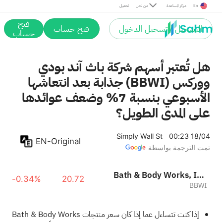
En
مركز المساعدة
من نحن
تحميل
فتح
التسجيل / تسجيل الدخول
فتح حساب
حساب
هل تُعتبر أسهم شركة باث آند بودي
ووركس (BBWI) جذابة بعد انتعاشها
الأسبوعي بنسبة 7% وضعف عوائدها
على المدى الطويل؟
Simply Wall St
00:23 18/04
EN-Original
تمت الترجمة بواسطة
Bath & Body Works, Inc.
-0.34%
20.72
BBWI
إذا كنت تتساءل عما إذا كان سعر منتجات Bath & Body Works