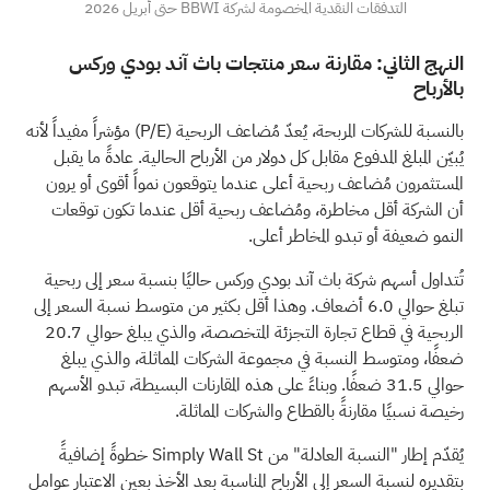
التدفقات النقدية المخصومة لشركة BBWI حتى أبريل 2026
النهج الثاني: مقارنة سعر منتجات باث آند بودي وركس
بالأرباح
بالنسبة للشركات المربحة، يُعدّ مُضاعف الربحية (P/E) مؤشراً مفيداً لأنه
يُبيّن المبلغ المدفوع مقابل كل دولار من الأرباح الحالية. عادةً ما يقبل
المستثمرون مُضاعف ربحية أعلى عندما يتوقعون نمواً أقوى أو يرون
أن الشركة أقل مخاطرة، ومُضاعف ربحية أقل عندما تكون توقعات
النمو ضعيفة أو تبدو المخاطر أعلى.
تُتداول أسهم شركة باث آند بودي وركس حاليًا بنسبة سعر إلى ربحية
تبلغ حوالي 6.0 أضعاف. وهذا أقل بكثير من متوسط نسبة السعر إلى
الربحية في قطاع تجارة التجزئة المتخصصة، والذي يبلغ حوالي 20.7
ضعفًا، ومتوسط النسبة في مجموعة الشركات المماثلة، والذي يبلغ
حوالي 31.5 ضعفًا. وبناءً على هذه المقارنات البسيطة، تبدو الأسهم
رخيصة نسبيًا مقارنةً بالقطاع والشركات المماثلة.
يُقدّم إطار "النسبة العادلة" من Simply Wall St خطوةً إضافيةً
بتقديره لنسبة السعر إلى الأرباح المناسبة بعد الأخذ بعين الاعتبار عوامل