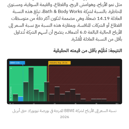
مثل نمو الأرباح، وهوامش الربح، والقطاع، والقيمة السوقية، ومستوى
المخاطرة. بالنسبة لشركة Bath & Body Works، تبلغ هذه النسبة
العادلة 14.19 ضعفًا، وهي مصممة لتكون أكثر دقةً من متوسطات
القطاع أو الشركات المنافسة. وبمقارنة هذه النسبة مع نسبة السعر إلى
الأرباح الحالية البالغة 6.0 أضعاف، يتضح أن أسهم الشركة تُتداول
بأقل من النسبة العادلة المُقدّرة.
النتيجة: مُقَيَّم بأقل من قيمته الحقيقية
نسبة السعر إلى الأرباح لشركة BBWI المدرجة في بورصة نيويورك حتى أبريل
2026