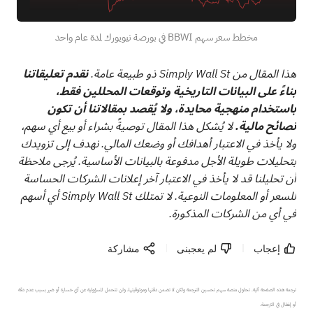
مخطط سعر سهم BBWI في بورصة نيويورك لمدة عام واحد
هذا المقال من Simply Wall St ذو طبيعة عامة.
نقدم تعليقاتنا
بناءً على البيانات التاريخية وتوقعات المحللين فقط،
باستخدام منهجية محايدة، ولا يُقصد بمقالاتنا أن تكون
نصائح مالية.
لا يُشكل هذا المقال توصيةً بشراء أو بيع أي سهم،
ولا يأخذ في الاعتبار أهدافك أو وضعك المالي. نهدف إلى تزويدك
بتحليلات طويلة الأجل مدفوعة بالبيانات الأساسية. يُرجى ملاحظة
أن تحليلنا قد لا يأخذ في الاعتبار آخر إعلانات الشركات الحساسة
للسعر أو المعلومات النوعية. لا تمتلك Simply Wall St أي أسهم
في أي من الشركات المذكورة.
إعجاب
لم يعجبنى
مشاركة
ترجمة هذه الصفحة آلية. تحاول منصة سهم تحسين الترجمة ولكن لا تضمن دقتها وموثوقيتها، ولن تتحمل المسؤولية عن أي خسارة أو ضرر بسبب عدم دقة 