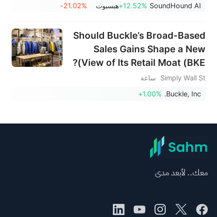
SoundHound AI
+12.52%
هبسبوت
-21.02%
Should Buckle’s Broad-Based
Sales Gains Shape a New
View of Its Retail Moat (BKE)?
Simply Wall St
ساعة
+1.00%
Buckle, Inc.
معك.. لأبعد مدى