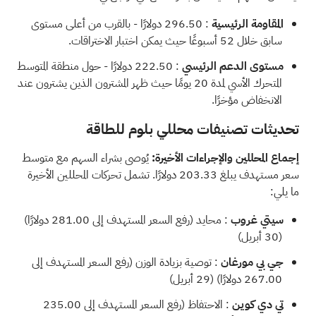
المقاومة الرئيسية
: 296.50 دولارًا - بالقرب من أعلى مستوى
سابق خلال 52 أسبوعًا حيث يمكن اختبار الاختراقات.
مستوى الدعم الرئيسي
: 222.50 دولارًا - حول منطقة المتوسط
المتحرك الأسي لمدة 20 يومًا حيث ظهر المشترون الذين يشترون عند
الانخفاض مؤخرًا.
تحديثات تصنيفات محللي بلوم للطاقة
إجماع المحللين والإجراءات الأخيرة:
يُوصى بشراء السهم مع
متوسط
سعر مستهدف
يبلغ 203.33 دولارًا. تشمل تحركات المحللين الأخيرة
ما يلي:
سيتي غروب
: محايد (رفع السعر المستهدف إلى 281.00 دولارًا)
(30 أبريل)
جي بي مورغان
: توصية بزيادة الوزن (رفع السعر المستهدف إلى
267.00 دولارًا) (29 أبريل)
تي دي كوين
: الاحتفاظ (رفع السعر المستهدف إلى 235.00