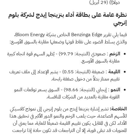
دولارًا) (29 أبريل)
نظرة عامة على بطاقة أداء بنزينجا إيدج لشركة بلوم
إنرجي
فيما يلي
تقرير Benzinga Edge
الخاص بشركة Bloom Energy،
والذي يسلط الضوء على نقاط قوتها وضعفها مقارنة بالسوق الأوسع:
الزخم
: صعودي (النتيجة: 99.79) - يُظهر السهم قوة اتجاه كبيرة
مقارنة بالسوق الأوسع.
القيمة
: ضعيفة (النتيجة: 0.55) - يشير الإعداد إلى ملف تعريف
تقييم ممتاز بدلاً من دخول صفقة رابحة.
النمو
: إيجابي (النتيجة: 98.66) - السوق يسعر توقعات النمو
القوية مقارنة بالعديد من الشركات المنافسة.
الخلاصة:
تشير إشارة بنزينغا إيدج من بلوم إنرجي إلى نموذج كلاسيكي
للأسهم الصاعدة، حيث يلعب الزخم والنمو الدور الأكبر في تحقيق هذا
الأداء. لكن في المقابل، يكون تقييم القيمة ضعيفًا للغاية، مما يعني أن
المعنويات قد تبقى قوية، إلا أن التراجعات قد تكون حادة إذا تراجعت