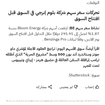
التوقعات.
تحركات سعر سهم شركة بلوم إنرجي في السوق قبل
افتتاح السوق
نشاط سعر سهم BE:
ارتفعت أسهم شركة Bloom Energy بنسبة
1.87% لتصل إلى 295.95 دولارًا خلال التداول قبل افتتاح السوق
يوم الاثنين، وفقًا
لبيانات Benzinga Pro
.
اقرأ أيضاً:
سوق الأسهم اليوم: تراجع العقود الآجلة لمؤشري داو
جونز وستاندرد آند بورز 500 وسط "مشروع الحرية" الذي أطلقه
ترامب لمرافقة السفن العالقة في مضيق هرمز - إيباي ونيبيوس
تحت المجهر
صورة: Shutterstock
إعجاب
لم يعجبنى
مشاركة
ترجمة هذه الصفحة آلية. تحاول منصة سهم تحسين الترجمة ولكن لا تضمن دقتها وموثوقيتها، ولن تتحمل المسؤولية عن أي خسارة أو ضرر بسبب عدم دقة 