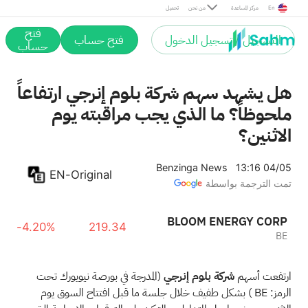
En
مركز المساعدة
من نحن
تحميل
فتح
التسجيل / تسجيل الدخول
فتح حساب
حساب
هل يشهد سهم شركة بلوم إنرجي ارتفاعاً
ملحوظاً؟ ما الذي يجب مراقبته يوم
الاثنين؟
Benzinga News
13:16 04/05
EN-Original
تمت الترجمة بواسطة
BLOOM ENERGY CORP
-4.20%
219.34
BE
ارتفعت أسهم
شركة بلوم إنرجي
(المدرجة في بورصة نيويورك تحت
الرمز:
BE
) بشكل طفيف خلال جلسة ما قبل افتتاح السوق يوم