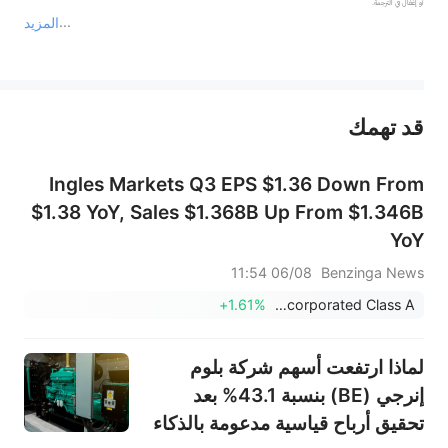
المزيد
يمثل المحتوى أعلاه المسؤولية الشخصية للمؤلف وآرائه فقط، ولا يمثل أي مسؤولية لمنصة سهم، ولا يمكن لمنصة سهم تأكيد صحة ودقة ومصداقية المحتوى 
قد تهمك
عند الضرورة، يرجى استشارة مستشار استثمار محترف. لا تقدم منصة سهم أي مشورة استثمارية، ولا تقدم أي التزامات أو ضمانات.
Ingles Markets Q3 EPS $1.36 Down From
$1.38 YoY, Sales $1.368B Up From $1.346B
YoY
06/08 11:54
Benzinga News
+1.61%
Ingles Markets, Incorporated Class A
لماذا ارتفعت أسهم شركة بلوم
إنرجي (BE) بنسبة 43.1% بعد
تحقيق أرباح قياسية مدعومة بالذكاء