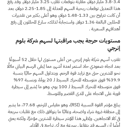
3.4-3.8 مليار دولار، مقارنةً بتوقعات تقارب 3.25 مليار دولار. وقد رفع
هذا التعديل توقعات ربحية السهم المعدلة إلى 1.85-2.25 دولار، بعد
أن كانت تتراوح بين 1.33-1.48 دولار، وهو أعلى بكثير من تقديرات
المحللين البالغة 1.36 دولار. واستجابةً لذلك، سارع المحللون إلى
رفع
أهدافهم السعرية
.
مستويات حرجة يجب مراقبتها لسهم شركة بلوم
إنرجي
تقترب أسهم شركة بلوم إنرجي من أعلى مستوى لها خلال 52 أسبوعًا
بعد اتجاه صعودي حاد استمر لعدة أشهر، مما يُبقي الرسم البياني مائلًا
نحو المشترين حتى مع تزايد قوة الزخم. ويتداول السهم حاليًا بنسبة
39.9% فوق متوسطه المتحرك البسيط لـ 20 يومًا، وبنسبة 97%
فوق متوسطه المتحرك البسيط لـ 100 يوم، وهو ما يُشير إلى سيطرة
قوية على الاتجاه على المدى القصير والمتوسط.
يبلغ مؤشر القوة النسبية
(RSI)
، وهو مقياس للزخم، 77.68، ما يشير
إلى منطقة ذروة شراء واضحة، وغالبًا ما يتوافق ذلك مع تقلبات سريعة
في كلا الاتجاهين. ويُظهر هذا المؤشر سيطرة المشترين مؤخرًا، ولكنه يعني
أيضًا أن السهم قد يتفاعل بسرعة مع أي تراجع في الأداء.