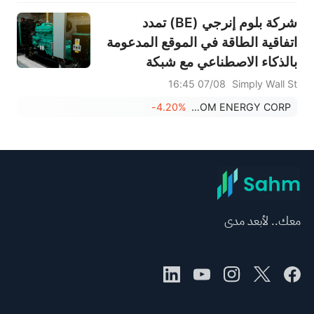
شركة بلوم إنرجي (BE) تمدد
اتفاقية الطاقة في الموقع المدعومة
بالذكاء الاصطناعي مع شبكة
فريمونت المصغرة الجديدة
07/08 16:45
Simply Wall St
-4.20%
BLOOM ENERGY CORP
معك.. لأبعد مدى