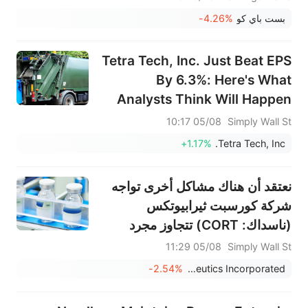
بست باي كو
-4.26%
Tetra Tech, Inc. Just Beat EPS
By 6.3%: Here's What
Analysts Think Will Happen
Next
05/08 10:17
Simply Wall St
+1.17%
Tetra Tech, Inc.
نعتقد أن هناك مشاكل أخرى تواجه
شركة كورسبت ثيرابيوتكس
(ناسداك: CORT) تتجاوز مجرد
ضعف الأرباح.
05/08 11:29
Simply Wall St
-2.54%
Corcept Therapeutics Incorporated.