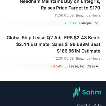
Needham Maintains Buy on Entegris,
Raises Price Target to $170
05/08 11:56
Benzinga News
+0.46%
Entegris, Inc.
Global Ship Lease Q2 Adj. EPS $2.48 Beats
$2.44 Estimate, Sales $198.689M Beat
$186.861M Estimate
05/08 12:00
Benzinga News
-0.54%
Global Ship Lease, Inc. Class A
معك.. لأبعد مدى