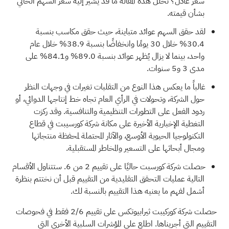
سعر عادل؟ تُحلل هذه المقالة ما قد يُشير إليه سعر السهم الحالي
بشأن قيمته.
لقد حقق السهم عوائد متباينة، حيث حقق مكاسب بنسبة
30.4% خلال 30 يومًا وانخفاضًا بنسبة 38.9% خلال عام
واحد، بينما لا يزال يُظهر عوائد بنسبة 89.0% و84.1% على
مدى 3 و5 سنوات.
غالباً ما يعكس هذا النوع من التقلبات تغيرات في وجهات النظر
حول الشركة، وتحولات في الرأي العام تجاه خط إنتاجها الدوائي، أو
ردود الفعل على التطورات التنظيمية والتنافسية. وقد ركزت
التغطية الإخبارية الأخيرة على مكانة شركة كورسيبت في قطاع
التكنولوجيا الحيوية الأوسع، والآثار المحتملة لمحفظة منتجاتها
ومجال أبحاثها على التسعير والمخاطر المستقبلية.
حصلت شركة كورسبت حاليًا على تقييم
2 من 6.
ستتناول الأقسام
التالية عمليات التحقق التقليدية من التقييم قبل أن نختتم بنظرة
أشمل لفهم ما يعنيه هذا التقييم بالنسبة لك.
حصلت شركة كوركيبت ثيرابيوتكس على تقييم 2/6 فقط في فحوصات
التقييم التي أجريناها. اطلع على المؤشرات السلبية الأخرى التي