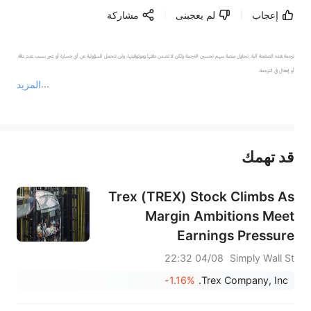
إعجاب
لم يعجبنى
مشاركة
ترجمة هذه الصفحة آلية. تحاول منصة سهم تحسين الترجمة ولكن لا تضمن دقتها وموثوقيتها، ولن تتحمل المسؤولية عن أي خسارة أو ضرر بسبب عدم دقة 
المزيد
يمثل المحتوى أعلاه المسؤولية الشخصية للمؤلف وآرائه فقط، ولا يمثل أي مسؤولية لمنصة سهم، ولا يمكن لمنصة سهم تأكيد صحة ودقة ومصداقية المحتوى 
قد تهمك
عند الضرورة، يرجى استشارة مستشار استثمار محترف. لا تقدم منصة سهم أي مشورة استثمارية، ولا تقدم أي التزامات أو ضمانات.
Trex (TREX) Stock Climbs As
Margin Ambitions Meet
Earnings Pressure
04/08 22:32
Simply Wall St
-1.16%
Trex Company, Inc.