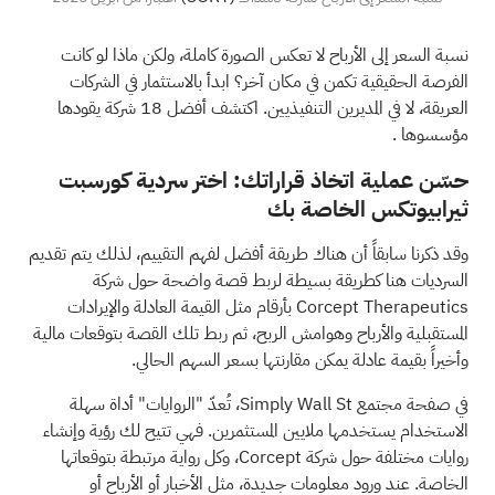
نسبة السعر إلى الأرباح لا تعكس الصورة كاملة، ولكن ماذا لو كانت
الفرصة الحقيقية تكمن في مكان آخر؟
ابدأ بالاستثمار في الشركات
العريقة، لا في المديرين التنفيذيين. اكتشف أفضل 18 شركة يقودها
مؤسسوها
.
حسّن عملية اتخاذ قراراتك: اختر سردية كورسبت
ثيرابيوتكس الخاصة بك
وقد ذكرنا سابقاً أن هناك طريقة أفضل لفهم التقييم، لذلك يتم تقديم
السرديات هنا كطريقة بسيطة لربط قصة واضحة حول شركة
Corcept Therapeutics بأرقام مثل القيمة العادلة والإيرادات
المستقبلية والأرباح وهوامش الربح، ثم ربط تلك القصة بتوقعات مالية
وأخيراً بقيمة عادلة يمكن مقارنتها بسعر السهم الحالي.
في صفحة مجتمع Simply Wall St، تُعدّ "الروايات" أداة سهلة
الاستخدام يستخدمها ملايين المستثمرين. فهي تتيح لك رؤية وإنشاء
روايات مختلفة حول شركة Corcept، وكل رواية مرتبطة بتوقعاتها
الخاصة. عند ورود معلومات جديدة، مثل الأخبار أو الأرباح أو