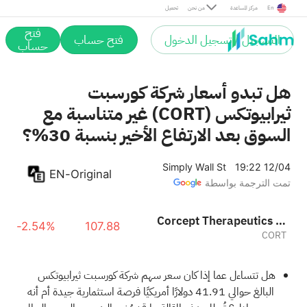
En
مركز المساعدة
من نحن
تحميل
فتح
التسجيل / تسجيل الدخول
فتح حساب
حساب
هل تبدو أسعار شركة كورسبت
ثيرابيوتكس (CORT) غير متناسبة مع
السوق بعد الارتفاع الأخير بنسبة 30%؟
Simply Wall St
19:22 12/04
EN-Original
تمت الترجمة بواسطة
Corcept Therapeutics Incorporated.
-2.54%
107.88
CORT
هل تتساءل عما إذا كان سعر سهم شركة كورسبت ثيرابيوتكس
البالغ حوالي 41.91 دولارًا أمريكيًا فرصة استثمارية جيدة أم أنه