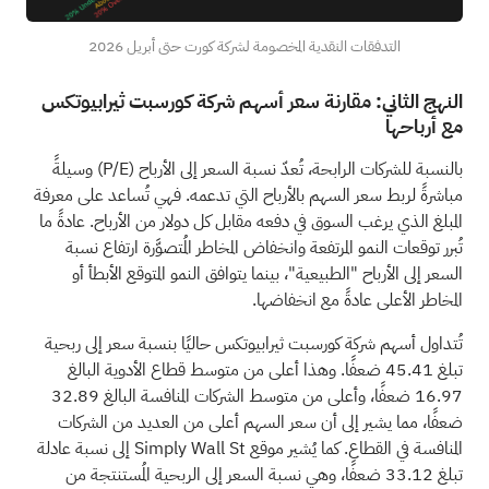
التدفقات النقدية المخصومة لشركة كورت حتى أبريل 2026
النهج الثاني: مقارنة سعر أسهم شركة كورسبت ثيرابيوتكس
مع أرباحها
بالنسبة للشركات الرابحة، تُعدّ نسبة السعر إلى الأرباح (P/E) وسيلةً
مباشرةً لربط سعر السهم بالأرباح التي تدعمه. فهي تُساعد على معرفة
المبلغ الذي يرغب السوق في دفعه مقابل كل دولار من الأرباح. عادةً ما
تُبرر توقعات النمو المرتفعة وانخفاض المخاطر المُتصوَّرة ارتفاع نسبة
السعر إلى الأرباح "الطبيعية"، بينما يتوافق النمو المتوقع الأبطأ أو
المخاطر الأعلى عادةً مع انخفاضها.
تُتداول أسهم شركة كورسبت ثيرابيوتكس حاليًا بنسبة سعر إلى ربحية
تبلغ 45.41 ضعفًا. وهذا أعلى من متوسط قطاع الأدوية البالغ
16.97 ضعفًا، وأعلى من متوسط الشركات المنافسة البالغ 32.89
ضعفًا، مما يشير إلى أن سعر السهم أعلى من العديد من الشركات
المنافسة في القطاع. كما يُشير موقع Simply Wall St إلى نسبة عادلة
تبلغ 33.12 ضعفًا، وهي نسبة السعر إلى الربحية المُستنتجة من