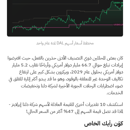
مخطط أسعار أسهم DAL لمدة عام واحد
كان بعض المحللين ذوي التصنيف الأدنى حذرين بالفعل، حيث افترضوا
إيرادات تبلغ حوالي 66.7 مليار دولار أمريكي وأرباحًا تقارب 5.2 مليار
دولار أمريكي بحلول عام 2029، ويركزون بشكل كبير على ارتفاع
تكاليف الوحدة غير المتعلقة بالوقود، وهو ما قد يبدو أكثر إثارة للقلق في
ضوء اضطرابات الرحلات الجوية الأخيرة لشركة دلتا وتخفيضات
الخدمات.
استكشف 10 تقديرات أخرى للقيمة العادلة لأسهم شركة دلتا إيرلاينز
-
لماذا قد تصل قيمة السهم إلى 47% أكثر من السعر الحالي!
كوّن رأيك الخاص