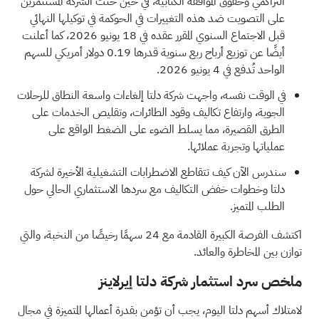
التراكمي وحقوق الموافقة الكتابية، في حين حثت الشركة المستثمرين
على التصويت ضد هذه التغييرات في الحوكمة في توكيلها النهائي
قبل الاجتماع السنوي المقرر عقده في 18 يونيو 2026، كما أعلنت
أيضًا عن توزيع أرباح ربع سنوية قدرها 0.19 دولار أمريكي للسهم
الواحد تُدفع في 4 يونيو 2026.
في الوقت نفسه، واجهت شركة دلتا إلغاءات واسعة النطاق للرحلات
الجوية، وارتفاع تكاليف وقود الطائرات، وتقليص الخدمات على
الطرق القصيرة، مما يسلط الضوء على الضغط الواقع على
عملياتها وتجربة عملائها.
سندرس الآن كيف تتقاطع الاضطرابات التشغيلية الأخيرة لشركة
دلتا وخطوات خفض التكاليف مع سردها الاستثماري الحالي حول
الطلب المتميز.
اكتشف الفرصة الكبيرة القادمة مع
24 سهمًا رخيصًا من النخبة،
والتي
توازن بين المخاطرة والعائد.
ملخص سرد استثمار شركة دلتا إيرلاينز
لامتلاك أسهم دلتا اليوم، يجب أن تؤمن بقدرة أعمالها المتميزة في مجال