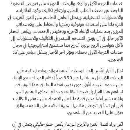
خدمات الدرجة الأولى والولاء والرحلات الدولية على تعويض الضغوط
الناجمة عن ضعف الطلب المحلي، وارتفاع تكاليف وقود الطائرات،
والاضطرابات التشغيلية. ويتمثل العامل الحاسم على المدى القريب في
قدرة دلتا على استعادة موثوقية رحلاتها والحفاظ على ولاء عملائها
المميزين بعد عمليات الإلغاء الأخيرة وتخفيض الخدمات. ويكمن الخطر
الأكبر حاليًا في أن يؤدي التضخم المستمر في التكاليف والاضطرابات إلى
تآكل هوامش الربح بوتيرة أسرع مما تستطيع استراتيجيتها في مجال
خدمات الدرجة الأولى تحمله. وتؤثر آخر الأخبار بشكل مباشر على كلا
الجانبين.
يُمثل القرار الأخير بإلغاء الوجبات الخفيفة والمشروبات المجانية على
الرحلات التي تقل مسافتها عن 350 ميلاً لمعظم الدرجات، مع الإبقاء
على خدمة الدرجة الأولى دون تغيير، نقطة التقاء في هذا التوتر. قد
يُساهم هذا القرار في ضبط التكاليف وحماية التدفق النقدي الحر،
ولكنه يختبر أيضاً مدى قدرة دلتا على الاعتماد على خفض التكاليف
قبل أن تبدأ في تقويض مكانتها المتميزة القائمة على الخدمة، والتي
يعوّل عليها العديد من المساهمين.
لكن وراء قصة التميز والأرباح الموزعة، يكمن خطر حقيقي يتمثل في أن