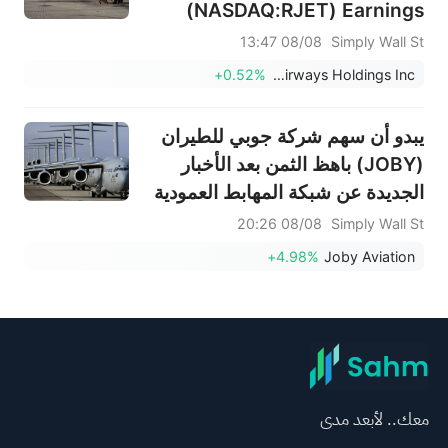
(NASDAQ:RJET) Earnings
Quality
08/08 13:47
Simply Wall St
+0.52%
Republic Airways Holdings Inc.
يبدو أن سهم شركة جوبي للطيران
(JOBY) باهظ الثمن بعد الأخبار
الجديدة عن شبكة المهابط العمودية
08/08 20:26
Simply Wall St
+4.98%
Joby Aviation
معك.. لأبعد مدى