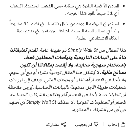
المعادن الأرضية النادرة هي بمثابة حمى الذهب الجديدة. اكتشف
أي
31 سهماً تقود هذا التوجه
.
استثمر في النهضة النووية من خلال قائمتنا التي تضم
91 مشروعاً
رائداً في مجال البنية التحتية للطاقة النووية، والتي
تدعم ثورة
الذكاء الاصطناعي العالمية.
هذا المقال من Simply Wall St ذو طبيعة عامة.
نقدم تعليقاتنا
بناءً على البيانات التاريخية وتوقعات المحللين فقط،
باستخدام منهجية محايدة، ولا يُقصد بمقالاتنا أن تكون
نصائح مالية.
لا يُشكل هذا المقال توصيةً بشراء أو بيع أي سهم،
ولا يأخذ في الاعتبار أهدافك أو وضعك المالي. نهدف إلى تزويدك
بتحليلات طويلة الأجل مدفوعة بالبيانات الأساسية. يُرجى ملاحظة
أن تحليلنا قد لا يأخذ في الاعتبار آخر إعلانات الشركات الحساسة
للسعر أو المعلومات النوعية. لا تمتلك Simply Wall St أي أسهم
في أي من الشركات المذكورة.
إعجاب
لم يعجبنى
مشاركة