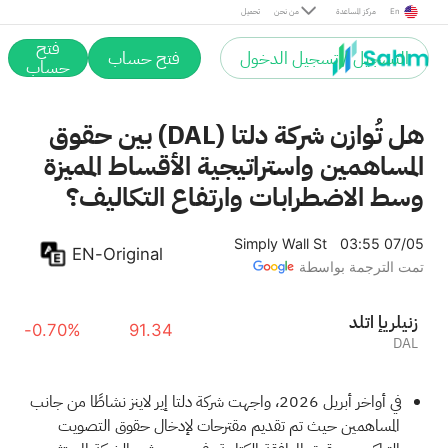
En
مركز المساعدة
من نحن
تحميل
فتح
التسجيل / تسجيل الدخول
فتح حساب
حساب
هل تُوازن شركة دلتا (DAL) بين حقوق
المساهمين واستراتيجية الأقساط المميزة
وسط الاضطرابات وارتفاع التكاليف؟
Simply Wall St
03:55 07/05
EN-Original
تمت الترجمة بواسطة
دلتا إيرلينز
-0.70%
91.34
DAL
في أواخر أبريل 2026، واجهت شركة دلتا إير لاينز نشاطًا من جانب
المساهمين حيث تم تقديم مقترحات لإدخال حقوق التصويت