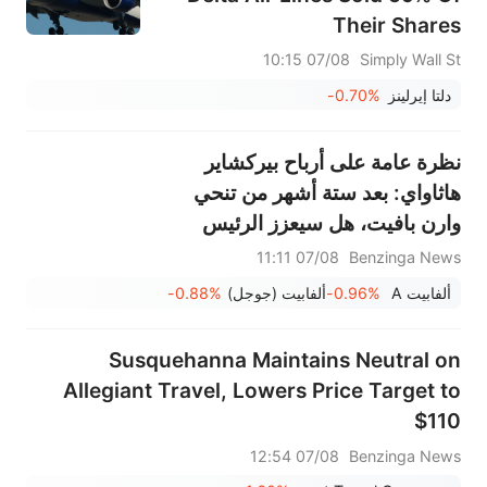
Their Shares
07/08 10:15
Simply Wall St
دلتا إيرلينز
-0.70%
نظرة عامة على أرباح بيركشاير
هاثاواي: بعد ستة أشهر من تنحي
وارن بافيت، هل سيعزز الرئيس
التنفيذي جريج أبيل عمليات إعادة
07/08 11:11
Benzinga News
شراء الأسهم؟
ألفابيت A
-0.96%
ألفابيت (جوجل)
-0.88%
Susquehanna Maintains Neutral on
Allegiant Travel, Lowers Price Target to
$110
07/08 12:54
Benzinga News