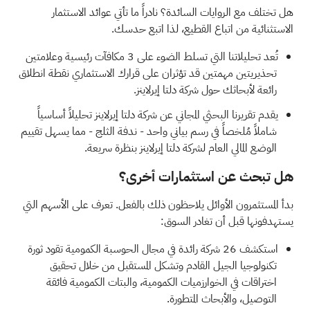
هل تختلف مع الروايات السائدة؟ نادراً ما تأتي عوائد الاستثمار
الاستثنائية من اتباع القطيع، لذا اتبع حدسك.
تُعد تحليلاتنا التي تسلط الضوء على
3 مكافآت رئيسية وعلامتين
تحذيريتين مهمتين
قد تؤثران على قرارك الاستثماري نقطة انطلاق
رائعة لأبحاثك حول شركة دلتا إيرلاينز.
يقدم
تقريرنا البحثي المجاني عن شركة دلتا إيرلاينز
تحليلاً أساسياً
شاملاً مُلخصاً في رسم بياني واحد - ندفة الثلج - مما يسهل تقييم
الوضع المالي العام لشركة دلتا إيرلاينز بنظرة سريعة.
هل تبحث عن استثمارات أخرى؟
بدأ المستثمرون الأوائل يلاحظون ذلك بالفعل. تعرف على الأسهم التي
يستهدفونها قبل أن تغادر السوق:
استكشف
26 شركة رائدة في مجال الحوسبة الكمومية
تقود ثورة
تكنولوجيا الجيل القادم وتشكل المستقبل من خلال تحقيق
اختراقات في الخوارزميات الكمومية، والبتات الكمومية فائقة
التوصيل، والأبحاث المتطورة.