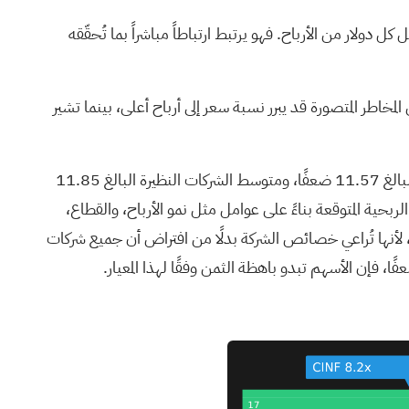
ختصراً ومفيداً يُبيّن مقدار ما تدفعه مقابل كل دولار من الأرباح. فهو يرتبط ارتباطاً مباشراً بما تُحقّقه
مخاطر المتصورة قد يبرر نسبة سعر إلى أرباح أعلى، بينما تشير
تُتداول أسهم شركة سينسيناتي فاينانشال حاليًا بنسبة سعر إلى ربحية تبلغ 10.85 ضعفًا، وهي نسبة أقل من متوسط قطاع التأمين البالغ 11.57 ضعفًا، ومتوسط الشركات النظيرة البالغ 11.85
ـ 6.96 ضعفًا. وهذا تقدير خاص لنسبة السعر إلى الربحية المتوقعة بناءً على عوامل مثل نمو الأرباح، والقطاع،
، لأنها تُراعي خصائص الشركة بدلًا من افتراض أن جميع شركات