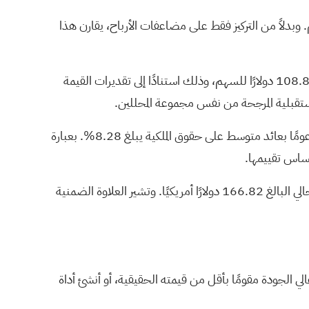
 وبدلاً من التركيز فقط على مضاعفات الأرباح، يقارن هذا
بالنسبة لشركة سينسيناتي فاينانشال، تبلغ القيمة الدفترية للسهم الواحد 102.39 دولارًا، بينما يبلغ تقدير القيمة الدفترية المستقرة 108.80 دولارًا للسهم، وذلك استنادًا إلى تقديرات القيمة
تُقدّر تكلفة حقوق الملكية بـ 7.59 دولارًا أمريكيًا للسهم الواحد. وهذا يُتيح عائدًا إضافيًا مُقدّرًا بـ 1.42 دولارًا أمريكيًا للسهم الواحد، مدعومًا بعائد متوسط على حقوق الملكية يبلغ 8.28%. بعبارة
أساس تقييمها.
يُنتج هذا النهج القائم على العوائد الزائدة تقديرًا للقيمة الجوهرية يبلغ 148.65 دولارًا أمريكيًا للسهم الواحد، مقارنةً بسعر السهم الحالي البالغ 166.82 دولارًا أمريكيًا. وتشير العلاوة الضمنية
أو
أنشئ أداة