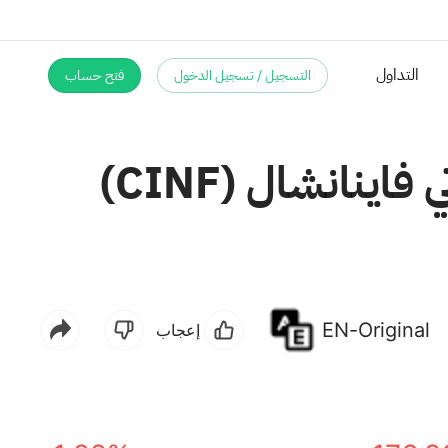
التداول
التسجيل / تسجيل الدخول
فتح حساب
هل فات الأوان للنظر في الاستثمار في شركة سينسيناتي فاينانشال (CINF)
EN-Original
إعجاب