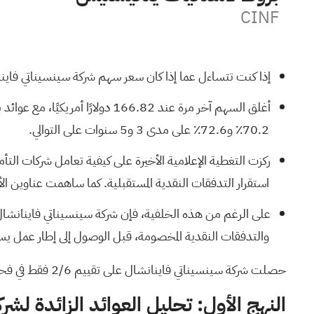
CINF
إذا كنت تتساءل عما إذا كان سعر سهم شركة سينسيناتي فاينانشال
70.2٪ و72.6٪ على مدى 3 و5 سنوات على التوالي.
ركزت التغطية الإعلامية الأخيرة على كيفية تعامل شركات التأ
استقرار التدفقات النقدية المستقبلية. كما ساهمت عناوين الأ
على الرغم من هذه الخلفية، فإن شركة سينسيناتي فاينانشال
والتدفقات النقدية المخصومة، قبل الوصول إلى إطار عمل يسا
حصلت شركة سينسيناتي فاينانشال على تقييم 2/6 فقط في فحوصات التقييم التي أجريناها. اطلع على المؤشرات السلبية الأخرى التي رصدناها في
النهج الأول: تحليل العوائد الزائدة لشرك