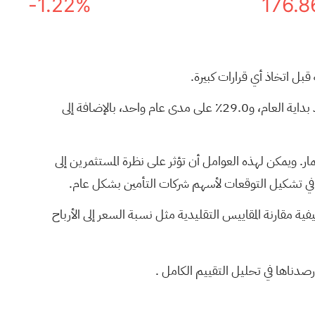
-1.22%
176.8
قبل اتخاذ أي قرارات كبيرة.
أغلق السهم آخر مرة عند 166.82 دولارًا أمريكيًا، مع عوائد بنسبة 3.5٪ على مدى 7 أيام، و4.1٪ على مدى 30 يومًا، و3.3٪ منذ بداية العام، و29.0٪ على مدى عام واحد، بالإضافة إلى
ر. ويمكن لهذه العوامل أن تؤثر على نظرة المستثمرين إلى
ال، في تشكيل التوقعات لأسهم شركات التأمين بشكل عام.
يفية مقارنة المقاييس التقليدية مثل نسبة السعر إلى الأرباح
تحليل التقييم الكامل
.