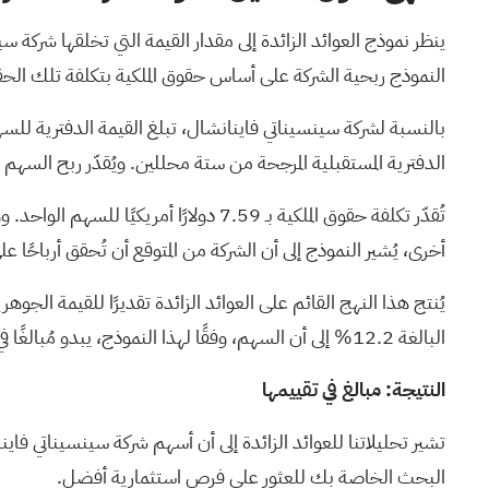
ينظر نموذج العوائد الزائدة إلى مقدار القيمة التي تخلقها شركة 
النموذج ربحية الشركة على أساس حقوق الملكية بتكلفة تلك الح
الدفترية المستقبلية المرجحة من ستة محللين. ويُقدّر ربح السهم المستقر بـ 9.01 دولارًا، استنادًا إلى تقديرات العائد على حقوق الملكية المستقبلية المرجحة من
أخرى، يُشير النموذج إلى أن الشركة من المتوقع أن تُحقق أرباحًا
البالغة 12.2% إلى أن السهم، وفقًا لهذا النموذج، يبدو مُبالغًا في تقييمه.
النتيجة: مبالغ في تقييمها
تشير تحليلاتنا للعوائد الزائدة إلى أن أسهم شركة سينسيناتي فاينانشال
البحث الخاصة بك
للعثور على فرص استثمارية أفضل.