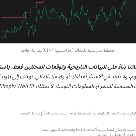
مخطط سعر سهم ناسداك (رمز السهم: CINF) لمدة عام واحد
تنا بناءً على البيانات التاريخية وتوقعات المحللين فقط، باس
هم، ولا يأخذ في الاعتبار أهدافك أو وضعك المالي. نهدف إلى تزويد
ت النوعية. لا تمتلك Simply Wall St أي أسهم في أي من الشركات المذكورة.