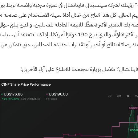
" رؤيتك لشركة سينسيناتي فاينانشال في صورة سردية واضحة تربط بين ا
وهوامش الربح ستزداد حدة. في المقابل، قد تكون أقرب إلى التقدير الأكثر تفاؤلً
عند إضافة نتائج أو أخبار أو تقديرات جديدة للمحللين، حتى تتمكن من مع
اينانشال؟
تفضل بزيارة مجتمعنا للاطلاع على آراء الآخرين!