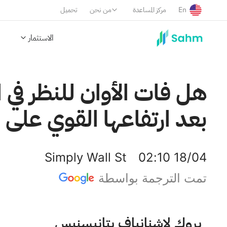
En
مركز المساعدة
من نحن
تحميل
الاستثمار
بعد ارتفاعها القوي عل
Simply Wall St
02:10 18/04
تمت الترجمة بواسطة
سينسيناتي فاينانشال كورب