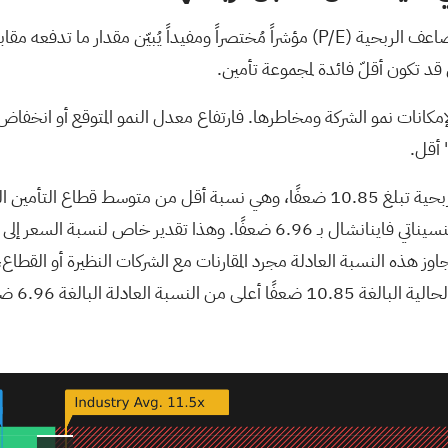
بالنسبة لشركة تأمين مربحة مثل سينسيناتي فاينانشال، يُعدّ مُضاعف الربحية (P/E) مؤشراً مُ
تي قد تكون أقلّ فائدة لمجموعة تأمين.
مكانات نمو الشركة ومخاطرها. فارتفاع معدل النمو المتوقع أو انخفاض ال
 أقل.
ضعفًا. ويُقدّر موقع Simply Wall St النسبة العادلة لأسهم سينسيناتي فاينانشال ب
وز هذه النسبة العادلة مجرد المقارنات مع الشركات النظيرة أو القطاع
و باهظة الثمن وفقًا لهذا المعيار.