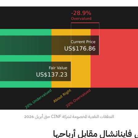
التدفقات النقدية المخصومة لشركة CINF حتى أبريل 2026
 فاينانشال مقابل أرباحها