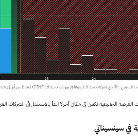
 السعر إلى الأرباح لشركة ناسداك (رمزها في بورصة ناسداك: CINF) اعتبارًا من أبريل 2026
انت الفرصة الحقيقية تكمن في مكان آخر؟
ة في سينسيناتي