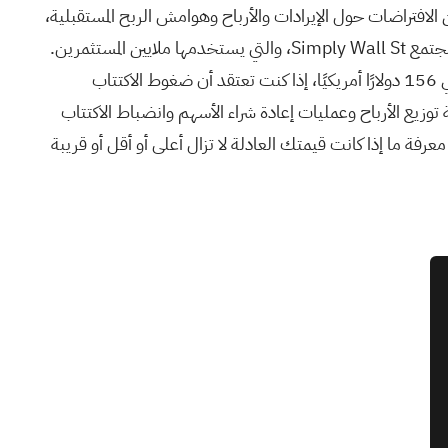
لافتراضات حول الإيرادات والأرباح وهوامش الربح المستقبلية،
والتوقعات المالية، والقيمة العادلة، ثم تُقارنها ببساطة بسعر السهم الحالي. كل هذا مُتاح من خلال أداة سهلة الاستخدام على صفحة مجتمع Simply Wall St، والتي يستخدمها ملايين المستثمرين.
على سبيل المثال، قد تعكس "رواية" سينسيناتي فاينانشال الخاصة بك التقدير الأكثر تحفظًا للقيمة العادلة للمحللين، والذي يبلغ حوالي 156 دولارًا أمريكيًا، إذا كنت تعتقد أن ضغوط الاكتتاب
ا، والذي يبلغ 190 دولارًا أمريكيًا، إذا كنت تعتقد أن سياسة توزيع الأرباح وعمليات إعادة شراء الأسهم وانضباط الاكتتاب
رفة ما إذا كانت قيمتك العادلة لا تزال أعلى أو أقل أو قريبة