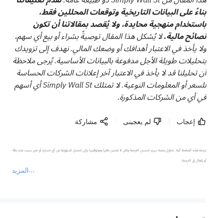
بناءً على البيانات التاريخية وتوقعات المحللين فقط،
باستخدام منهجية محايدة، ولا يُقصد بمقالاتنا أن تكون
نصائح مالية.
لا يُشكل هذا المقال توصيةً بشراء أو بيع أي سهم،
ولا يأخذ في الاعتبار أهدافك أو وضعك المالي. نهدف إلى تزويدك
بتحليلات طويلة الأجل مدفوعة بالبيانات الأساسية. يُرجى ملاحظة
أن تحليلنا قد لا يأخذ في الاعتبار آخر إعلانات الشركات الحساسة
للسعر أو المعلومات النوعية. لا تمتلك Simply Wall St أي أسهم
في أي من الشركات المذكورة.
إعجاب
لم يعجبنى
مشاركة
ترجمة هذه الصفحة آلية. تحاول منصة سهم تحسين الترجمة ولكن لا تضمن دقتها وموثوقيتها، ولن تتحمل المسؤولية عن أي خسارة أو ضرر بسبب عدم دقة 
المزيد
يمثل المحتوى أعلاه المسؤولية الشخصية للمؤلف وآرائه فقط، ولا يمثل أي مسؤولية لمنصة سهم، ولا يمكن لمنصة سهم تأكيد صحة ودقة ومصداقية المحتوى 