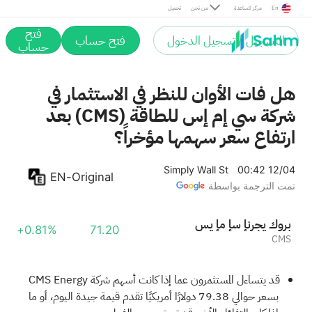
En
مركز المساعدة
من نحن
تحميل
فتح
التسجيل / تسجيل الدخول
فتح حساب
حساب
هل فات الأوان للنظر في الاستثمار في
شركة سي إم إس للطاقة (CMS) بعد
ارتفاع سعر سهمها مؤخراً؟
Simply Wall St
00:42 12/04
EN-Original
تمت الترجمة بواسطة
سي إم إس إنرجي كورب
+0.81%
71.20
CMS
قد يتساءل المستثمرون عما إذا كانت أسهم شركة CMS Energy
بسعر حوالي 79.38 دولارًا أمريكيًا تقدم قيمة جيدة اليوم، أو ما