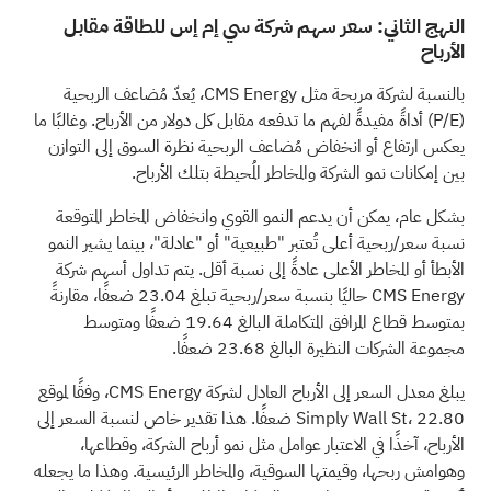
النهج الثاني: سعر سهم شركة سي إم إس للطاقة مقابل
الأرباح
بالنسبة لشركة مربحة مثل CMS Energy، يُعدّ مُضاعف الربحية
(P/E) أداةً مفيدةً لفهم ما تدفعه مقابل كل دولار من الأرباح. وغالبًا ما
يعكس ارتفاع أو انخفاض مُضاعف الربحية نظرة السوق إلى التوازن
بين إمكانات نمو الشركة والمخاطر المُحيطة بتلك الأرباح.
بشكل عام، يمكن أن يدعم النمو القوي وانخفاض المخاطر المتوقعة
نسبة سعر/ربحية أعلى تُعتبر "طبيعية" أو "عادلة"، بينما يشير النمو
الأبطأ أو المخاطر الأعلى عادةً إلى نسبة أقل. يتم تداول أسهم شركة
CMS Energy حاليًا بنسبة سعر/ربحية تبلغ 23.04 ضعفًا، مقارنةً
بمتوسط قطاع المرافق المتكاملة البالغ 19.64 ضعفًا ومتوسط
مجموعة الشركات النظيرة البالغ 23.68 ضعفًا.
يبلغ معدل السعر إلى الأرباح العادل لشركة CMS Energy، وفقًا لموقع
Simply Wall St، 22.80 ضعفًا. هذا تقدير خاص لنسبة السعر إلى
الأرباح، آخذًا في الاعتبار عوامل مثل نمو أرباح الشركة، وقطاعها،
وهوامش ربحها، وقيمتها السوقية، والمخاطر الرئيسية. وهذا ما يجعله