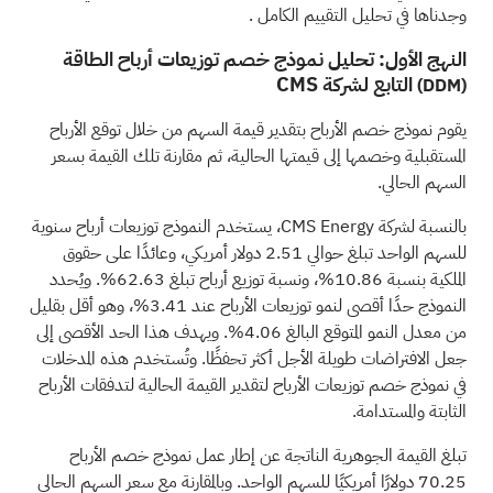
وجدناها في
تحليل التقييم الكامل
.
النهج الأول: تحليل نموذج خصم توزيعات أرباح الطاقة
التابع لشركة CMS
(DDM)
يقوم نموذج خصم الأرباح بتقدير قيمة السهم من خلال توقع الأرباح
المستقبلية وخصمها إلى قيمتها الحالية، ثم مقارنة تلك القيمة بسعر
السهم الحالي.
بالنسبة لشركة CMS Energy، يستخدم النموذج توزيعات أرباح سنوية
للسهم الواحد تبلغ حوالي 2.51 دولار أمريكي، وعائدًا على حقوق
الملكية بنسبة 10.86%، ونسبة توزيع أرباح تبلغ 62.63%. ويُحدد
النموذج حدًا أقصى لنمو توزيعات الأرباح عند 3.41%، وهو أقل بقليل
من معدل النمو المتوقع البالغ 4.06%. ويهدف هذا الحد الأقصى إلى
جعل الافتراضات طويلة الأجل أكثر تحفظًا. وتُستخدم هذه المدخلات
في نموذج خصم توزيعات الأرباح لتقدير القيمة الحالية لتدفقات الأرباح
الثابتة والمستدامة.
تبلغ القيمة الجوهرية الناتجة عن إطار عمل نموذج خصم الأرباح
70.25 دولارًا أمريكيًا للسهم الواحد. وبالمقارنة مع سعر السهم الحالي