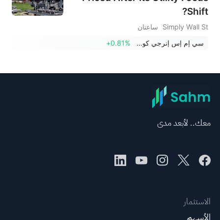
Shift?
Simply Wall St
ساعتان
سي إم إس إنرجي كورب
+0.81%
معك.. لأبعد مدى
الاستثمار
الأسهم