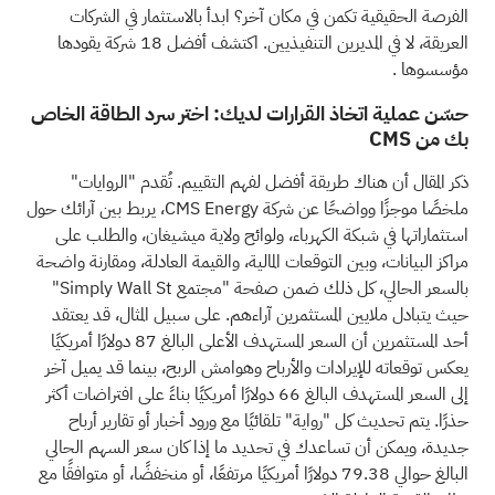
الفرصة الحقيقية تكمن في مكان آخر؟
ابدأ بالاستثمار في الشركات
العريقة، لا في المديرين التنفيذيين. اكتشف أفضل 18 شركة يقودها
مؤسسوها
.
حسّن عملية اتخاذ القرارات لديك: اختر سرد الطاقة الخاص
بك من CMS
ذكر المقال أن هناك طريقة أفضل لفهم التقييم. تُقدم "الروايات"
ملخصًا موجزًا وواضحًا عن شركة CMS Energy، يربط بين آرائك حول
استثماراتها في شبكة الكهرباء، ولوائح ولاية ميشيغان، والطلب على
مراكز البيانات، وبين التوقعات المالية، والقيمة العادلة، ومقارنة واضحة
بالسعر الحالي، كل ذلك ضمن صفحة "مجتمع Simply Wall St"
حيث يتبادل ملايين المستثمرين آراءهم. على سبيل المثال، قد يعتقد
أحد المستثمرين أن السعر المستهدف الأعلى البالغ 87 دولارًا أمريكيًا
يعكس توقعاته للإيرادات والأرباح وهوامش الربح، بينما قد يميل آخر
إلى السعر المستهدف البالغ 66 دولارًا أمريكيًا بناءً على افتراضات أكثر
حذرًا. يتم تحديث كل "رواية" تلقائيًا مع ورود أخبار أو تقارير أرباح
جديدة، ويمكن أن تساعدك في تحديد ما إذا كان سعر السهم الحالي
البالغ حوالي 79.38 دولارًا أمريكيًا مرتفعًا، أو منخفضًا، أو متوافقًا مع