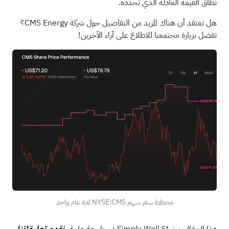
نطاق القيمة العادلة الذي تحدده.
هل تعتقد أن هناك المزيد من التفاصيل حول شركة CMS Energy؟
تفضل بزيارة مجتمعنا للاطلاع على آراء الآخرين!
مخطط سعر سهم NYSE:CMS لمدة عام واحد
هذا المقال من Simply Wall St ذو طبيعة عامة.
نقدم تعليقاتنا