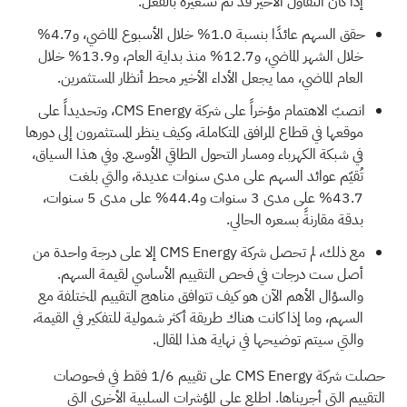
إذا كان التفاؤل الأخير قد تم تسعيره بالفعل.
حقق السهم عائدًا بنسبة 1.0% خلال الأسبوع الماضي، و4.7%
خلال الشهر الماضي، و12.7% منذ بداية العام، و13.9% خلال
العام الماضي، مما يجعل الأداء الأخير محط أنظار المستثمرين.
انصبّ الاهتمام مؤخراً على شركة CMS Energy، وتحديداً على
موقعها في قطاع المرافق المتكاملة، وكيف ينظر المستثمرون إلى دورها
في شبكة الكهرباء ومسار التحول الطاقي الأوسع. وفي هذا السياق،
تُقيّم عوائد السهم على مدى سنوات عديدة، والتي بلغت
43.7% على مدى 3 سنوات و44.4% على مدى 5 سنوات،
بدقة مقارنةً بسعره الحالي.
مع ذلك، لم تحصل شركة CMS Energy إلا على درجة
واحدة من
أصل ست درجات
في فحص التقييم الأساسي لقيمة السهم.
والسؤال الأهم الآن هو كيف تتوافق مناهج التقييم المختلفة مع
السهم، وما إذا كانت هناك طريقة أكثر شمولية للتفكير في القيمة،
والتي سيتم توضيحها في نهاية هذا المقال.
حصلت شركة CMS Energy على تقييم 1/6 فقط في فحوصات
التقييم التي أجريناها. اطلع على المؤشرات السلبية الأخرى التي