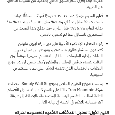
معرفة كيف يقارن سعر السوق الحالي بالعديد من عمليات التحقق
من التقييم.
أغلق السهم مؤخرًا عند 109.37 دولارًا أمريكيًا، محققًا عوائد
بلغت 5.9% خلال 7 أيام، و2.4% خلال 30 يومًا، و31.4% منذ
بداية العام، و35.7% خلال عام واحد. يدفع هذا العديد من
المستثمرين للتساؤل عما تم تسعيره بالفعل.
ركزت التغطية الإعلامية الأخيرة على دور شركة آيرون ماونتن
كصندوق استثمار عقاري متخصص، وموقعها في مجال تخزين
البيانات وإدارة المعلومات، مما أبقى الاهتمام بسهمها مرتفعاً. وفي
الوقت نفسه، يناقش المحللون والمعلقون كيف ينبغي أن يؤثر مزيج
العقارات والخدمات الذي تقدمه الشركة على نظرة المستثمرين
لتقييمها.
بحسب نموذج التقييم الخاص بموقع Simply Wall St، حصلت
شركة Iron Mountain حاليًا على
تقييم 5 من 6.
تتناول الأقسام
التالية أساليب التقييم الرئيسية المستخدمة، بالإضافة إلى طريقة
أكثر شمولية للتفكير في القيمة في نهاية المقال.
النهج الأول: تحليل التدفقات النقدية المخصومة لشركة