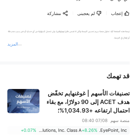
إعجاب
لم يعجبنى
مشاركة
ترجمة هذه الصفحة آلية. تحاول منصة سهم تحسين الترجمة ولكن لا تضمن دقتها وموثوقيتها، ولن تتحمل المسؤولية عن أي خسارة أو ضرر بسبب عدم دقة 
المزيد
يمثل المحتوى أعلاه المسؤولية الشخصية للمؤلف وآرائه فقط، ولا يمثل أي مسؤولية لمنصة سهم، ولا يمكن لمنصة سهم تأكيد صحة ودقة ومصداقية المحتوى 
قد تهمك
عند الضرورة، يرجى استشارة مستشار استثمار محترف. لا تقدم منصة سهم أي مشورة استثمارية، ولا تقدم أي التزامات أو ضمانات.
تصنيفات الأسهم | غوغنهايم تخفّض
هدف ACET إلى 90 دولارًا، مع بقاء
احتمال ارتفاعه +1,034.93%؛
وسيتي تخفّض هدف SNDK إلى
منصة سهم
07/08 08:40
2,100 دولار
+0.07%
Figure Technology Solutions, Inc. Class A
+8.26%
EyePoint, Inc.