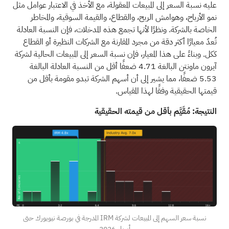
عليه نسبة السعر إلى المبيعات المعقولة، مع الأخذ في الاعتبار عوامل مثل
نمو الأرباح، وهوامش الربح، والقطاع، والقيمة السوقية، والمخاطر
الخاصة بالشركة. ونظرًا لأنها تجمع هذه المدخلات، فإن النسبة العادلة
تُعدّ معيارًا أكثر دقة من مجرد المقارنة مع الشركات النظيرة أو القطاع
ككل. وبناءً على هذا المعيار، فإن نسبة السعر إلى المبيعات الحالية لشركة
آيرون ماونتن البالغة 4.71 ضعفًا أقل من النسبة العادلة البالغة
5.53 ضعفًا، مما يشير إلى أن أسهم الشركة تبدو مقومة بأقل من
قيمتها الحقيقية وفقًا لهذا المقياس.
النتيجة: مُقَيَّم بأقل من قيمته الحقيقية
نسبة سعر السهم إلى المبيعات لشركة IRM المدرجة في بورصة نيويورك حتى
أبريل 2026