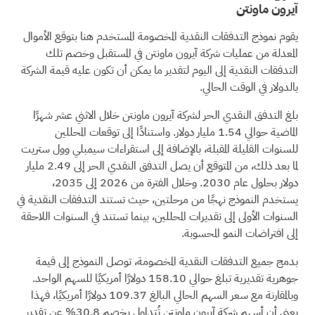
آيرون ماونتن
يقوم نموذج التدفقات النقدية المخصومة المستخدم هنا بتوقع الأموال
المعدلة من عمليات شركة آيرون ماونتن في المستقبل وخصم تلك
التدفقات النقدية إلى اليوم لتقدير ما يمكن أن تكون عليه قيمة الشركة
بالدولار في الوقت الحالي.
بلغ التدفق النقدي الحر لشركة آيرون ماونتن خلال الاثني عشر شهرًا
الماضية حوالي 1.54 مليار دولار. واستنادًا إلى توقعات المحللين
للسنوات القليلة المقبلة، بالإضافة إلى استقراءات سيمبلي وول ستريت
لما بعد ذلك، من المتوقع أن يصل التدفق النقدي الحر إلى 2.49 مليار
دولار بحلول عام 2030. وخلال الفترة من 2026 إلى 2035،
يستخدم النموذج نهجًا من مرحلتين، حيث تستند التدفقات النقدية في
السنوات الأولى إلى تقديرات المحللين، بينما تستند في السنوات اللاحقة
إلى افتراضات النمو المحسوبة.
بدمج جميع التدفقات النقدية المخصومة، توصل النموذج إلى قيمة
جوهرية تقديرية تبلغ حوالي 158.10 دولارًا أمريكيًا للسهم الواحد.
وبالمقارنة مع سعر السهم الحالي البالغ 109.37 دولارًا أمريكيًا، فهذا
يعني أن أسهم شركة آيرون ماونتن تُتداول بخصم 30.8% عن تقدير