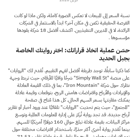
نسبة السعر إلى المبيعات لا تعكس الصورة كاملة، ولكن ماذا لو كانت
الفرصة الحقيقية تكمن في مكان آخر؟
ابدأ بالاستثمار في الشركات
الرائدة، لا في المديرين التنفيذيين. اكتشف أفضل 18 شركة يقودها
مؤسسوها
.
حسّن عملية اتخاذ قراراتك: اختر روايتك الخاصة
بجبل الحديد
كما ذكرنا سابقًا، توجد طريقة أفضل لفهم التقييم. تُقدم لك "الروايات"
على منصة "Simply Wall St" شرحًا وافيًا للأرقام، حيث تربط وجهة
نظرك حول شركة "Iron Mountain"، بما في ذلك القيمة العادلة
والإيرادات والأرباح وافتراضات هامش الربح، بتوقعات وقيمة عادلة
يمكنك مقارنتها بسعر السهم الحالي. كل هذا مُتاح في صفحة
"المجتمع"، حيث يتم تحديث "الروايات" تلقائيًا عند ورود أخبار أو تقارير
أرباح جديدة. قد تجد رواية تُركز على إدارة المعلومات العالمية وتوسع
مراكز البيانات، بقيمة عادلة تبلغ حوالي 160 دولارًا أمريكيًا للسهم.
بينما تُقدم رواية أخرى أكثر حذرًا، باستخدام افتراضات مختلفة حول
نمو الإيرادات وهوامش الربح والمخاطر، قيمة عادلة تقارب 71.53