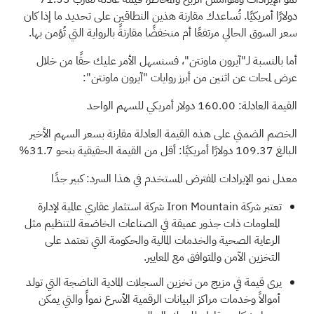
دولارًا أمريكيًا. تُساعدك مقارنة هذين النطاقين على تحديد ما إذا كان
سعر السوق الحالي مرتفعًا أم منخفضًا مقارنةً بالرواية التي تُؤمن بها.
أما بالنسبة لـ"آيرون ماونتن"، فسنسهل الأمر عليك حقًا من خلال
عرض لمحات عن اثنين من أبرز روايات "آيرون ماونتن":
القيمة العادلة: 160.00 دولار أمريكي للسهم الواحد
الخصم الضمني على هذه القيمة العادلة مقارنة بسعر السهم الأخير
البالغ 109.37 دولارًا أمريكيًا: أقل من القيمة الحقيقية بنحو 31.7%
معدل نمو الإيرادات المفترض المستخدم في هذا السرد: كبير جدًا
تعتبر شركة Iron Mountain شركة استثمار عقاري عالمية لإدارة
المعلومات ذات جذور عميقة في الصناعات الخاضعة للتنظيم مثل
الرعاية الصحية والخدمات المالية والحكومة التي تعتمد على
التخزين الآمن والمتوافق مع المعايير.
يرى قيمة في مزيج من تخزين السجلات المادية الناضجة التي تولد
أموالاً وخدمات مراكز البيانات الرقمية الأسرع نمواً والتي يمكن