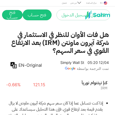
En
مركز المساعدة
من نحن
تحميل
فتح
التسجيل / تسجيل الدخول
فتح حساب
حساب
هل فات الأوان للنظر في الاستثمار في
شركة آيرون ماونتن (IRM) بعد الارتفاع
القوي في سعر السهم؟
Simply Wall St
05:20 12/04
EN-Original
تمت الترجمة بواسطة
آيرون ماونتين إنك
-0.66%
121.15
IRM
إذا كنت تتساءل عما إذا كان سعر سهم شركة آيرون ماونتن لا يزال
يقدم قيمة بعد ارتفاع قوي، فإن هذا التحليل سيساعدك على