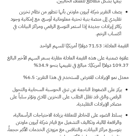
بيعها بشكل متقاطع للعملاء الحاليين.
يصف التقرير شركة آيرون ماونتن بأنها تتطور من نظام تخزين
تقليدي إلى منصة بنية تحتية معلوماتية أوسع، مع إمكانية وجود
ركائز إيرادات جديدة إذا استمر التوسع الرقمي ومراكز البيانات في
اكتساب الزخم.
القيمة العادلة: 71.53 دولارًا أمريكيًا للسهم الواحد
علاوة ضمنية على هذه القيمة العادلة مقارنة بسعر السهم الأخير البالغ
109.37 دولارًا أمريكيًا: مبالغ في تقييمها بنحو 34.9%
معدل نمو الإيرادات المفترض المستخدم في هذا التقرير: 6.5%
يركز على الضغوط الناجمة عن تبني الحوسبة السحابية والتحول
الرقمي والتي قد تقلل الطلب على التخزين المادي وتؤثر سلباً على
مصادر الإيرادات التقليدية.
يسلط الضوء على المخاطر المتعلقة بزيادة الاحتياجات الرأسمالية،
والرافعة المالية، وتكاليف التشغيل مع قيام شركة آيرون ماونتن
بتوسيع مراكز البيانات، والتنافس مع مزودي الخدمات الأكبر حجماً،