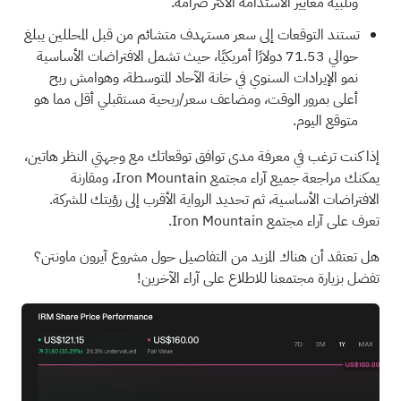
وتلبية معايير الاستدامة الأكثر صرامة.
تستند التوقعات إلى سعر مستهدف متشائم من قبل المحللين يبلغ
حوالي 71.53 دولارًا أمريكيًا، حيث تشمل الافتراضات الأساسية
نمو الإيرادات السنوي في خانة الآحاد المتوسطة، وهوامش ربح
أعلى بمرور الوقت، ومضاعف سعر/ربحية مستقبلي أقل مما هو
متوقع اليوم.
إذا كنت ترغب في معرفة مدى توافق توقعاتك مع وجهتي النظر هاتين،
يمكنك مراجعة جميع آراء مجتمع Iron Mountain، ومقارنة
الافتراضات الأساسية، ثم تحديد الرواية الأقرب إلى رؤيتك للشركة.
تعرف على آراء مجتمع Iron Mountain.
هل تعتقد أن هناك المزيد من التفاصيل حول مشروع آيرون ماونتن؟
تفضل بزيارة مجتمعنا للاطلاع على آراء الآخرين!