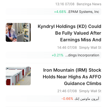
07/08 13:16
Benzinga News
+4.68%
EPAM Systems, Inc.
Kyndryl Holdings (KD) Could
Be Fully Valued After
Earnings Miss And
Reaffirmed Guidance
07/08 14:46
Simply Wall St
+0.21%
Kyndryl Holdings Incorporation
Iron Mountain (IRM) Stock
Holds Near Highs As AFFO
Guidance Climbs
07/08 21:46
Simply Wall St
آيرون ماونتين إنك
-0.66%