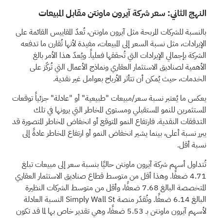
النهج الثاني: سعر شركة آيرون ماونتن مقابل المبيعات
بالنسبة للشركات المربحة مثل آيرون ماونتن، تُعدّ المقاييس القائمة على
الإيرادات، مثل نسبة السعر إلى المبيعات، مفيدة لأنها تُقارن ما تدفعه
الشركة بإجمالي الإيرادات التي تُحققها فعلياً. ويُعدّ هذا الأمر بالغ
الأهمية لصناديق الاستثمار العقاري ونماذج الأعمال التي تُركّز على
الخدمات، حيث يُمكن أن تتأثر الأرباح بعوامل غير نقدية.
يعكس ما يُعتبر نسبة سعر/مبيعات "طبيعية" أو "عادلة" جزئياً توقعات
المستثمرين للنمو المستقبلي ومستوى المخاطر التي يرونها في تلك
التدفقات النقدية. فارتفاع النمو المتوقع أو انخفاض المخاطر المتصورة قد
يبرر نسبة أعلى، بينما يشير انخفاض النمو أو ارتفاع المخاطر عادةً إلى
نسبة أقل.
تُتداول أسهم شركة آيرون ماونتن حاليًا بنسبة سعر إلى مبيعات تبلغ
4.71 ضعفًا. وهذا أقل من متوسط قطاع صناديق الاستثمار العقاري
المتخصصة البالغ 7.68 ضعفًا، وأقل من متوسط الشركات النظيرة
البالغ 6.14 ضعفًا. وتُقدّر منصة Simply Wall St النسبة العادلة
لأسهم آيرون ماونتن بـ 5.53 ضعفًا، وهي تقدير خاص بها لما قد تكون